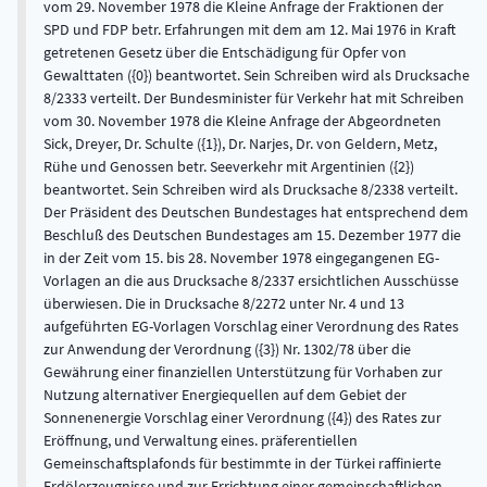
vom 29. November 1978 die Kleine Anfrage der Fraktionen der
SPD und FDP betr. Erfahrungen mit dem am 12. Mai 1976 in Kraft
getretenen Gesetz über die Entschädigung für Opfer von
Gewalttaten ({0}) beantwortet. Sein Schreiben wird als Drucksache
8/2333 verteilt. Der Bundesminister für Verkehr hat mit Schreiben
vom 30. November 1978 die Kleine Anfrage der Abgeordneten
Sick, Dreyer, Dr. Schulte ({1}), Dr. Narjes, Dr. von Geldern, Metz,
Rühe und Genossen betr. Seeverkehr mit Argentinien ({2})
beantwortet. Sein Schreiben wird als Drucksache 8/2338 verteilt.
Der Präsident des Deutschen Bundestages hat entsprechend dem
Beschluß des Deutschen Bundestages am 15. Dezember 1977 die
in der Zeit vom 15. bis 28. November 1978 eingegangenen EG-
Vorlagen an die aus Drucksache 8/2337 ersichtlichen Ausschüsse
überwiesen. Die in Drucksache 8/2272 unter Nr. 4 und 13
aufgeführten EG-Vorlagen Vorschlag einer Verordnung des Rates
zur Anwendung der Verordnung ({3}) Nr. 1302/78 über die
Gewährung einer finanziellen Unterstützung für Vorhaben zur
Nutzung alternativer Energiequellen auf dem Gebiet der
Sonnenenergie Vorschlag einer Verordnung ({4}) des Rates zur
Eröffnung, und Verwaltung eines. präferentiellen
Gemeinschaftsplafonds für bestimmte in der Türkei raffinierte
Erdölerzeugnisse und zur Errichtung einer gemeinschaftlichen