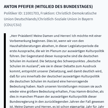
ANTON
PFEIFER
(
MITGLIED DES BUNDESTAGES
)
Politiker ID: 11001703
, Fraktion: Christlich Demokratische
Union Deutschlands/Christlich-Soziale Union in Bayern
(CDU/CSU)
Herr Präsident! Meine Damen und Herren! Ich möchte mit einer Vorbemerkung beginnen. Dies ist, wenn wir von den Haushaltsberatungen absehen, in dieser Legislaturperiode die erste Aussprache, die wir im Plenum zur auswärtigen Kulturpolitik führen. Der Gegenstand dieser Aussprache sind die deutschen Schulen im Ausland. Die Setzung des Schwerpunktes „deutsche Schulen im Ausland", wie sie in dieser Debatte zum Ausdruck kommt, entspricht unserer Zielsetzung, weil damit deutlich wird, daß für uns innerhalb der deutscheri auswärtigen Kulturpolitik die deutschen Schulen im Ausland eine hervorragende Bedeutung haben. Nach unseren Vorstellungen müssen sie auch wieder eine größere Bedeutung erhalten, Frau Hamm-Brücher, als dies in manchen Phasen der auswärtigen Kulturpolitik dieser Bundesregierung in den zurückliegenden Jahren der Fall gewesen ist. Meine Damen und Herren, es ist schon eigenartig: Jahr für Jahr betont die Bundesregierung ihr Ziel, die auswärtigen Kulturbeziehungen zu einem mit den wissenschaftlichen und politischen Beziehungen gleichrangigen Bestandteil ihrer Außenpolitik zu machen. Aber ganz im Gegensatz dazu hat, wenn ich einmal das Jahr 1978 und den Haushaltsplan von 1979 ausnehme, die Kultur nie zu den besonders geförderten Bereichen der Bundesregierung gehört. Das gilt übrigens nicht nur für die auswärtige Kulturpolitik. Wenn irgendwo gespart werden mußte, wenn irgendwo finanzielle Abstriche erfolgen mußten, dann ist dies immer zuerst bei der Kultur geschehen. Ich glaube, das hängt eben auch mit der an sich bedauerlichen Tatsache zusammen, daß die Kultur zu den Bereichen gehört, die keine starke Lobby haben. Wer ohne starke Lobby ist, der hat es bei dieser Bundesregierung eben entgegen allen ihren Bekundungen immer besonders schwer gehabt. ({0}) Meine Damen und Herren, dies gilt auch für den Stellenwert der auswärtigen Kulturpolitik, die es bei dieser Bundesregierung schwer gehabt hat, viel schwerer als beispielsweise zu Zeiten von Dieter Sattler. Nicht zuletzt deshalb hat die CDU/CSU-Bundestagsfraktion in den beiden zurückliegenden Perioden -des Bundestages die Einrichtung einer Enquete-Kommission zur Neubestimmung des gesamten Bereichs der auswärtigen Kulturpolitik initiiert. Ich meine, um so wichtiger ist es jetzt, wo der Bericht dieser Kommission und die Stellungnahme der Bundesregierung dazu vorliegen, daß die Chancen zu einem positiven Neubeginn und zur Stärkung der politischen Bedeutung der auswärtigen Kulturpolitik genutzt werden; denn - darüber, glaube ich, sollte in diesem Haus keine Diskussion entstehen - Stellung und Ansehen der Bundesrepublik Deutschland in der Welt hängen eben nicht allein von ihrer wirtschaftlichen Leistungskraft und ihrem politischen Gewicht ab, sondern ebenso von ihrer Ausstrahlung als Kulturstaat. Ohne diese Ausstrahlung eines auf Partnerschaft, auf Begegnung und auf Austausch Wert legenden Kulturstaats 'werden wir mit unserer ganzen wirtschaftlichen Leistungskraft kaum Sympathie und dauernde Freundschaft gewinnen. Gerade deshalb müssen das politische, das wirtschaftliche und das geistig-kulturelle Deutschland gleichwertige, vielfach miteinander verflochtene Aspekte der deutschen Wirklichkeit sein, die wir in der Welt als das Bild unseres Landes vermitteln wollen. ({1}) - Vielen Dank. Ich möchte an dieser Stelle ausdrücklich hinzufügen, daß dabei die deutsche auswärtige Kulturpolitik trotz der staatlichen Trennung der Deutschen von der Tatsache einer gemeinsamen deutschen Kultur auch in der Zukunft auszugehen hat. ({2}) Meine Damen und Herren, zu den ältesten und wirkungsvollsten Elementen der deutschen Kultur im Ausland zählen die deutschen Schulen, über die wir heute sprechen - wirkungsvoll in zweifacher Hinsicht. Erstens. Ohne eine Begegnung mit der deutschen Sprache ist eine vertiefte Begegnung mit der deutschen Kultur nicht möglich. Deshalb ist es hohe Zeit, daß wir - ganz im Gegensatz zu den Überlegungen, die es innerhalb der Bundesregierung an Beginn der 70er Jahre gegeben hat - in Zukunft wieder mehr zur Verbreitung und Pflege der deutschen Sprache im Ausland tun. Aber darum geht es bei den deutschen Schulen nicht allein. Entscheidend ist, daß diese Schulen durch die Vermittlung 'der deutschen Sprachkenntnisse und eines zeitgemäßen Bildes von Deutschland zu Stätten der Begegnung zweier Kulturen und Sprächen werden, in welchen diese Begegnung zu einem prägenden Bestandteil der Erziehung gehört. Zweitens. Gerade deshalb besteht die kulturpolitische Bedeutung der deutschen Schulen im Ausland in ihrer pädagogischen Ausstrahlung, in ihrem Charakter als Bildungs- und Kulturzentrum, das jungen Menschen die Chance gibt, sich im vertieften Verständnis zweier Kulturen zu entfalten und in diesem Verständnis aufzuwachsen. Aus beiden Erwägungen möchte ich im Interesse einer meines Erachtens nach den Diskussionen der letzten Jahre dringend notwendig gewordenen klaren Begriffsbestimmung folgendes sagen: Deutsche Auslandsschulen müssen zunächst einmal in erster Linie deutsche Schulen bleiben, nicht Schulen mit Deutsch als Fremdsprache, sondern Schulen, in denen Deutsch neben der Sprache des Gastlandes die zweite Sprache ist. ({3}) Lassen Sie mich nach diesen grundlegenden Gedanken nun einige Feststellungen zu dem Rahmenplan treffen. Dieser Rahmenplan enthält in seiner Grundtendenz sicher viele Überlegungen und Vorschläge, denen auch wir zustimmen können. Insbesondere habe ich es als wohltuend empfunden, daß dieser Rahmenplan die Reihe der ideologisch gefärbten Bildungspapiere dieser Bundesregierung nicht fortsetzt und auch von der Sprache her wieder lesbar ist. Manchmal hat man, wenn man die bildungspolitisch-ideologisch gefärbten Diskussionen verfolgt, ja den Eindruck, daß sie auch in einer Sprache geführt werden, die draußen nicht mehr verstanden wird. Ich begrüße es, daß das hier nicht der Fall ist, sondern daß dieser Rahmenplan eine andere Tendenz sichtbar werden läßt. Aber dessen ungeachtet denke ich, daß dieser Rahmenplan einiger Ergänzungen und auch in manchen Tendenzen einiger Korrekturen bedarf. Dazu möchte ich fünf Feststellungen treffen. Erstens. Die Enquete-Kommission des Deutschen Bundestages hat zu Recht darauf hingewiesen, daß die für die Industrieländer entwickelten pädagogischen Konzepte nicht ohne weiteres z. B. auch auf die Entwicklungsländer übertragen werden können. Regionale Differenzierung ist auch hier notwendig. Aber dennoch sollte bei aller Unterschiedlichkeit ein Ziel bleiben: Die deutschen Schulen im Ausland dürfen nicht von der Entwicklung des Schulwesens in der Bundesrepublik grundsätzlich abgekoppelt werden. ({4}) Meine Damen und Herren, mein Eindruck ist, daß vor allem in der Zentralstelle für das Auslandsschulwesen eine Tendenz vorhanden ist - ich will mich mal etwas vorsichtig ausdrücken -, die darauf abzielt, das Auslandsschulsystem mehr oder weniger losgelöst von den Erfahrungen und Entwicklungen unseres inländischen Schulwesens zu planen und zu konzipieren. Ich habe Hinweise dafür, daß eine wirkliche Kooperation dieser Zentralstelle z. B. mit dem Ausschuß für das Auslandsschulwesen der Kultusministerkonferenz im konzeptionellen Bereich immer weniger funktioniert. ({5}) Und das ist nicht gut. Dem sollte die Bundesregierung auch nicht länger tatenlos zusehen. Die Entwicklung des deutschen Bildungswesens muß vor allem in ihren unbestritten guten und nachahmenswerten Bereichen - ich erinnere nur an die Bereiche der beruflichen Bildung oder der sozialen Ausbildung - auf die deutschen Schulen im Ausland ausstrahlen. Vor allem bedaure ich, daß nahezu nichts von den doch im Grunde überaus reichen und vielfältigen pädagogischen Erfahrungen der deutschen Privatschulen in die Auslandsschulen eingeht. Viele unserer Privatschulen haben vor allem in den letzten Jahren pädagogisch Hervorragendes geleistet. Ich finde, es wäre an der Zeit, diese Erfahrungen auch in unseren Auslandsschulen fruchtbar werden zu lassen. Zweitens. Ich bekomme zunehmend Zweifel, ob eine stringente Teilung der deutschen Auslandsschulen in Begegnungs- und Expertenschulen richtig und sinnvoll ist. Ich meine die Teilung in Schulen, die der Begegnung von deutschen Schülern und Schülern des Gastlandes dienen, einerseits und in Schulen, die in ihrem Wesen für die Kinder deutscher Staatsangehöriger im Ausland bestimmt sind, andererseits. Die Enquete-Kommission hat mit vollem Recht darauf aufmerksam gemacht, daß die Bereitstellung schulischer Einrichtungen häufig eine wichtige Voraussetzung dafür ist, deutsche Experten für die Erfüllung der unterschiedlichsten, aber notwendigen Aufgaben im Ausland zu gewinnen. Solche Schulen haben zweifellos eine immense außenpolitische, entwicklungspolitische und außenwirtschaftspolitische Funktion. An Zentren starken Personalaustausches sind solche Schulen für die dort lebenden Deutschen nahezu unentbehrlich. Der Bedarf an solchen Schulen ist ständig im Wachsen begriffen. Nun kündigt die Bundesregierung in ihrem Rahmenplan an - und hier unterstützen wir sie ausdrücklich -, daß sie den Ausbau und die Neugründung dieser Schulen aus Bundesmitteln fördern will. Wenn dies allerdings bei dem derzeitigen bzw. bei dem in der mittelfristigen Finanzplanung vorgesehenen Finanzrahmen in einem auch nur einigermaßen bedarfsgerechten Rahmen geschehen soll, dann muß sich die Bundesregierung darüber im klaren sein, daß ein immer größerer Anteil des Etats für die Auslandsschulen in diese Expertenschulen geht und es mit der noch in der Stellungnahme der Bundesregierung zum Bericht der Enquete-Kommission verkündeten Priorität der sogenannten Begegnungsschulen nichts wird. Dies aber beinhaltet doch die Gefahr, daß die deutschen Schulen im Ausland immer mehr zu Schulen für deutsche Staatsangehörige im Ausland werden und ihr eigentlicher kulturpolitischer Auftrag im Ausland verkümmert. Schon allein aus diesem Grund halte ich eine stringente Einhaltung des Grundsatzes, daß nur die sogenannte Begegnungsschule, nicht aber auch die Expertenschule Kindern aus dem Gastland offe