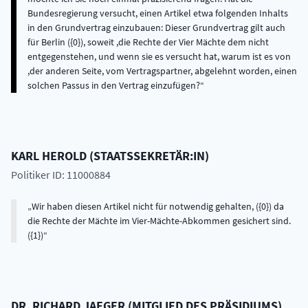
Bundesregierung versucht, einen Artikel etwa folgenden Inhalts
in den Grundvertrag einzubauen: Dieser Grundvertrag gilt auch
für Berlin ({0}), soweit ,die Rechte der Vier Mächte dem nicht
entgegenstehen, und wenn sie es versucht hat, warum ist es von
,der anderen Seite, vom Vertragspartner, abgelehnt worden, einen
solchen Passus in den Vertrag einzufügen?
KARL
HEROLD
(
STAATSSEKRETÄR:IN
)
Politiker ID: 11000884
Wir haben diesen Artikel nicht für notwendig gehalten, ({0}) da
die Rechte der Mächte im Vier-Mächte-Abkommen gesichert sind.
({1})
DR.
RICHARD
JAEGER
(
MITGLIED DES PRÄSIDIUMS
)