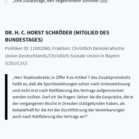
Eine Zusatzfrage, Herr Abgeordneter Schröder ({0}).
DR. H. C.
HORST
SCHRÖDER
(
MITGLIED DES
BUNDESTAGES
)
Politiker ID: 11002080
, Fraktion: Christlich Demokratische
Union Deutschlands/Christlich-Soziale Union in Bayern
(CDU/CSU)
Herr Staatssekretär, in Ziffer 8 zu Artikel 7 des Zusatzprotokolls
heißt es, daß die Sportbeziehungen schon nach Unterzeichnung
und nicht erst nach Ratifizierung des Vertrags aufgenommen
werden sollten. Darf ich Sie fragen: Sehen Sie die Gespräche, die in
der vergangenen Woche in Dresden stattgefunden haben, als
beispielhaft für die Art der Durchführung der Vereinbarungen
auch nach Ratifizierung des Vertrags an?