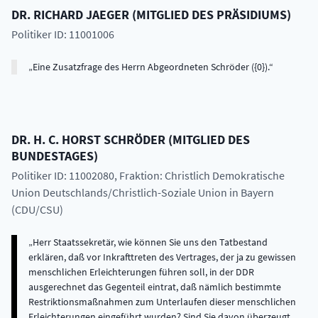
DR.
RICHARD
JAEGER
(
MITGLIED DES PRÄSIDIUMS
)
Politiker ID: 11001006
Eine Zusatzfrage des Herrn Abgeordneten Schröder ({0}).
DR. H. C.
HORST
SCHRÖDER
(
MITGLIED DES
BUNDESTAGES
)
Politiker ID: 11002080
, Fraktion: Christlich Demokratische
Union Deutschlands/Christlich-Soziale Union in Bayern
(CDU/CSU)
Herr Staatssekretär, wie können Sie uns den Tatbestand
erklären, daß vor Inkrafttreten des Vertrages, der ja zu gewissen
menschlichen Erleichterungen führen soll, in der DDR
ausgerechnet das Gegenteil eintrat, daß nämlich bestimmte
Restriktionsmaßnahmen zum Unterlaufen dieser menschlichen
Erleichterungen eingeführt wurden? Sind Sie davon überzeugt,