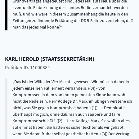
Grundvertrages angedeutet sind, jedes Mal aufs Neue über die
eventuelle Einbeziehung des Landes Berlin verhandelt werden
muß, und wie wäre in diesem Zusammenhang die heute in den
Zeitungen zu findende Erklärung der DDR-Seite zu verstehen, daß
man das jedes Mal könne?
KARL
HEROLD
(
STAATSSEKRETÄR:IN
)
Politiker ID: 11000884
Das ist der Wille der Vier Mächte gewesen. Wir müssen daher in
jedem einzelnen Fall erneut verhandeln. ({0}) - Von
Kompromissen in dem von Ihnen gemeinten Sinne kann wohl
nicht die Rede sein. Herr Kollege Dr. Marx, im übrigen verstehe ich
nicht, was Sie gegen Kompromisse haben. ({1}) Ist Demokratie
überhaupt möglich, ohne daß man auch saubere und faire
Kompromisse schließt? ({2}) - Herr Kollege Marx, Sie wollen alles
auf einmal haben. Sie hätten es sicher leichter als wir gehabt,
wenn Sie daran früher selbst gearbeitet hätten. ({3}) Der Vertrag