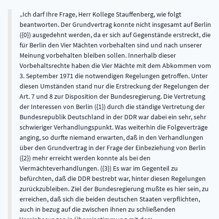
Ich darf Ihre Frage, Herr Kollege Stauffenberg, wie folgt
beantworten. Der Grundvertrag konnte nicht insgesamt auf Berlin
({0}) ausgedehnt werden, da er sich auf Gegenstände erstreckt, die
für Berlin den Vier Mächten vorbehalten sind und nach unserer
Meinung vorbehalten bleiben sollen. Innerhalb dieser
Vorbehaltsrechte haben die Vier Mächte mit dem Abkommen vom
3. September 1971 die notwendigen Regelungen getroffen. Unter
diesen Umständen stand nur die Erstreckung der Regelungen der
Art. 7 und 8 zur Disposition der Bundesregierung. Die Vertretung
der Interessen von Berlin ({1}) durch die ständige Vertretung der
Bundesrepublik Deutschland in der DDR war dabei ein sehr, sehr
schwieriger Verhandlungspunkt. Was weiterhin die Folgeverträge
anging, so durfte niemand erwarten, daß in den Verhandlungen
über den Grundvertrag in der Frage der Einbeziehung von Berlin
({2}) mehr erreicht werden konnte als bei den
Viermächteverhandlungen. ({3}) Es war im Gegenteil zu
befürchten, daß die DDR bestrebt war, hinter diesen Regelungen
zurückzubleiben. Ziel der Bundesregierung mußte es hier sein, zu
erreichen, daß sich die beiden deutschen Staaten verpflichten,
auch in bezug auf die zwischen ihnen zu schließenden