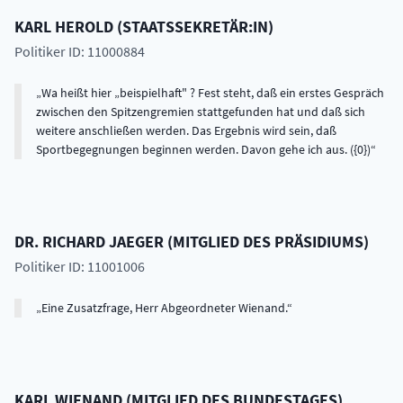
KARL
HEROLD
(
STAATSSEKRETÄR:IN
)
Politiker ID: 11000884
Wa heißt hier „beispielhaft" ? Fest steht, daß ein erstes Gespräch
zwischen den Spitzengremien stattgefunden hat und daß sich
weitere anschließen werden. Das Ergebnis wird sein, daß
Sportbegegnungen beginnen werden. Davon gehe ich aus. ({0})
DR.
RICHARD
JAEGER
(
MITGLIED DES PRÄSIDIUMS
)
Politiker ID: 11001006
Eine Zusatzfrage, Herr Abgeordneter Wienand.
KARL
WIENAND
(
MITGLIED DES BUNDESTAGES
)