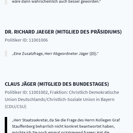
wäre dann wahrscheinlich auch besser geworden.
DR.
RICHARD
JAEGER
(
MITGLIED DES PRÄSIDIUMS
)
Politiker ID: 11001006
Eine Zusatzfrage, Herr Abgeordneter Jäger ({0}).
CLAUS
JÄGER
(
MITGLIED DES BUNDESTAGES
)
Politiker ID: 11001002
, Fraktion: Christlich Demokratische
Union Deutschlands/Christlich-Soziale Union in Bayern
(CDU/CSU)
Herr Staatssekretär, da Sie die Frage des Herrn Kollegen Graf
Stauffenberg beharrlich nicht konkret beantwortet haben,
möchte ich Sie noch einmal präzisierend fragen: Hat die