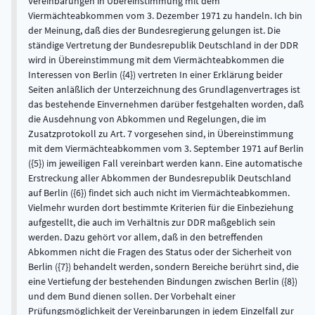
Vereinbarungen in Übereinstimmung mit dem
Viermächteabkommen vom 3. Dezember 1971 zu handeln. Ich bin
der Meinung, daß dies der Bundesregierung gelungen ist. Die
ständige Vertretung der Bundesrepublik Deutschland in der DDR
wird in Übereinstimmung mit dem Viermächteabkommen die
Interessen von Berlin ({4}) vertreten In einer Erklärung beider
Seiten anläßlich der Unterzeichnung des Grundlagenvertrages ist
das bestehende Einvernehmen darüber festgehalten worden, daß
die Ausdehnung von Abkommen und Regelungen, die im
Zusatzprotokoll zu Art. 7 vorgesehen sind, in Übereinstimmung
mit dem Viermächteabkommen vom 3. September 1971 auf Berlin
({5}) im jeweiligen Fall vereinbart werden kann. Eine automatische
Erstreckung aller Abkommen der Bundesrepublik Deutschland
auf Berlin ({6}) findet sich auch nicht im Viermächteabkommen.
Vielmehr wurden dort bestimmte Kriterien für die Einbeziehung
aufgestellt, die auch im Verhältnis zur DDR maßgeblich sein
werden. Dazu gehört vor allem, daß in den betreffenden
Abkommen nicht die Fragen des Status oder der Sicherheit von
Berlin ({7}) behandelt werden, sondern Bereiche berührt sind, die
eine Vertiefung der bestehenden Bindungen zwischen Berlin ({8})
und dem Bund dienen sollen. Der Vorbehalt einer
Prüfungsmöglichkeit der Vereinbarungen in jedem Einzelfall zur