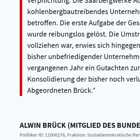
Verpflichtung. Die Saarbergwerke AG
kohlenbergbautreibendes Unternehm
betroffen. Die erste Aufgabe der Ge
wurde reibungslos gelöst. Die Umst
vollziehen war, erwies sich hingegen
bisher unbefriedigender Unternehme
vergangenen Jahr ein Gutachten zur k
Konsolidierung der bisher noch ver
Abgeordneten Brück.
ALWIN
BRÜCK
(
MITGLIED DES BUND
Politiker ID: 11000276
, Fraktion: Sozialdemokratische Pa