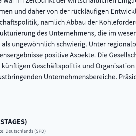
 war im Zeitpunkt der wirtschaftlichen Eingl
en und daher von der rückläufigen Entwick
schäftspolitik, nämlich Abbau der Kohleförde
rukturierung des Unternehmens, die im wesen
 als ungewöhnlich schwierig. Unter regionalpo
nsergebnisse positive Aspekte. Die Gesells
ünftigen Geschäftspolitik und Organisation ve
lustbringenden Unternehmensbereiche. Präsid
ESTAGES
)
rtei Deutschlands (SPD)