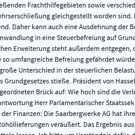
ießenden Frachthilfegebieten sowie verschie
hrserschließung gleichgestellt worden sind. 
nd. Daher kann auch eine Ausdehnung der Be
wandlung in eine Steuerbefreiung auf Grund
chen Erweiterung steht außerdem entgegen, d
ne so umfangreiche Befreiung gefährdet wür
roße Unterschied in der steuerlichen Belast
s Grundgesetzes stieße. Präsident von Hassel:
Abgeordneten Brück auf: Wie hoch sind die Ve
antwortung Herr Parlamentarischer Staatssekr
der Finanzen: Die Saarbergwerke AG hat ihre B
Rohöllieferungen veräußert. Das Ergebnis aus