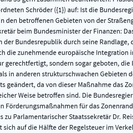
ordneten Schröder ({1}) auf: Ist die Bundesr
 den betroffenen Gebieten von der Straßengü
ekretär beim Bundesminister der Finanzen: D
 der Bundesrepublik durch seine Randlage, d
ch die zunehmende europäische Integration i
ur gerechtfertigt, sondern sogar geboten, die 
als in anderen strukturschwachen Gebieten d
ts geändert, da von dieser Maßnahme das Zo
eicher Weise betroffen sind. Die Bundesregie
n Förderungsmaßnahmen für das Zonenrandg
 zu Parlamentarischer Staatssekretär Dr. Rei
sich auf die Hälfte der Regelsteuer im Verke