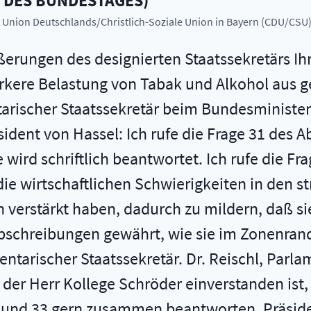
D DES BUNDESTAGES
)
he Union Deutschlands/Christlich-Soziale Union in Bayern (CDU/CSU
ßerungen des designierten Staatssekretärs Ih
ärkere Belastung von Tabak und Alkohol aus 
tarischer Staatssekretär beim Bundesministe
äsident von Hassel: Ich rufe die Frage 31 des
e wird schriftlich beantwortet. Ich rufe die F
 die wirtschaftlichen Schwierigkeiten in den 
 verstärkt haben, dadurch zu mildern, daß s
schreibungen gewährt, wie sie im Zonenrand
ntarischer Staatssekretär. Dr. Reischl, Parla
der Herr Kollege Schröder einverstanden ist
und 33 gern zusammen beantworten. Präside