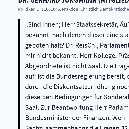
DR.
GERHARD
JUNGMANN
(
MITGLIE
Politiker ID: 11001046
, Fraktion: Christlich Demokratisc
Sind Ihnen; Herr Staatssekretär, Äu
bekannt, nach denen dieser eine st
geboten hält? Dr. ReisChl, Parlamen
mir nicht bekannt, Herr Kollege. Pr
Abgeordnete ist nicht Saal. Die Frag
auf: Ist die Bundesregierung bereit,
durch die Diskontsatzerhöhung noch
dieselben Bedingungen für Sonderab
Saal. Zur Beantwortung Herr Parlame
Bundesminister der Finanzen: Wenn 
Sachzusammenhangs die Fragen 32 