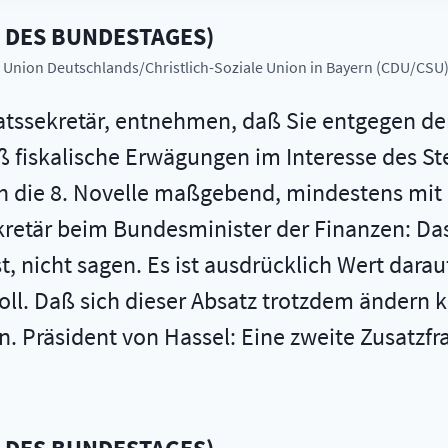
D DES BUNDESTAGES
)
he Union Deutschlands/Christlich-Soziale Union in Bayern (CDU/CSU
taatssekretär, entnehmen, daß Sie entgegen de
aß fiskalische Erwägungen im Interesse des 
ch die 8. Novelle maßgebend, mindestens mi
ekretär beim Bundesminister der Finanzen: D
, nicht sagen. Es ist ausdrücklich Wert dara
ll. Daß sich dieser Absatz trotzdem ändern ka
 Präsident von Hassel: Eine zweite Zusatzf