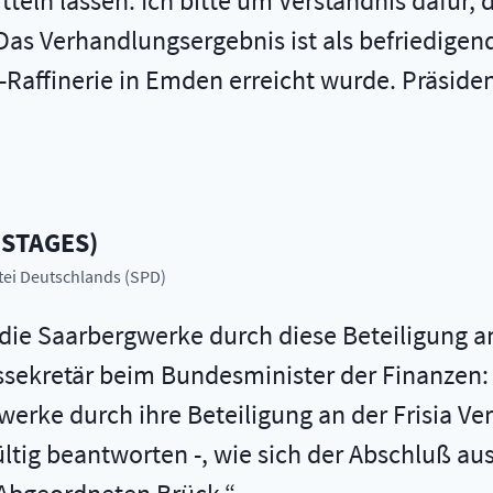
teln lassen. Ich bitte um Verständnis dafür,
Das Verhandlungsergebnis ist als befriedige
a-Raffinerie in Emden erreicht wurde. Präside
ESTAGES
)
rtei Deutschlands (SPD)
 die Saarbergwerke durch diese Beteiligung an 
atssekretär beim Bundesminister der Finanzen
rke durch ihre Beteiligung an der Frisia Verlu
ltig beantworten -, wie sich der Abschluß aus