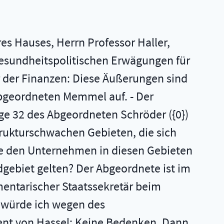
)
res Hauses, Herrn Professor Haller,
gesundheitspolitischen Erwägungen für
r der Finanzen: Diese Äußerungen sind
 Abgeordneten Memmel auf. - Der
rage 32 des Abgeordneten Schröder ({0})
strukturschwachen Gebieten, die sich
ie den Unternehmen in diesen Gebieten
gebiet gelten? Der Abgeordnete ist im
mentarischer Staatssekretär beim
, würde ich wegen des
nt von Hassel: Keine Bedenken. Dann