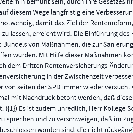
 weiterhin bemüht sein, durch ihre Gesetzesin
auf diesem Wege langfristig eine Verbesserun
 notwendig, damit das Ziel der Rentenreform,
 zu lassen, erreicht wird. Die Einführung de
es Bündels von Maßnahmen, die zur Sanierun
fen wurden. Mit Hilfe dieser Maßnahmen konn
ch dem Dritten Rentenversicherungs-Änderung
tenversicherung in der Zwischenzeit verbess
von seiten der SPD immer wieder versucht wi
al mit Nachdruck betont werden, daß dieser 
. ({1}) Es ist zudem unredlich, Herr Kollege S
u sprechen und zu verschweigen, daß im Zu
beschlossen worden sind, die nicht rückgängi