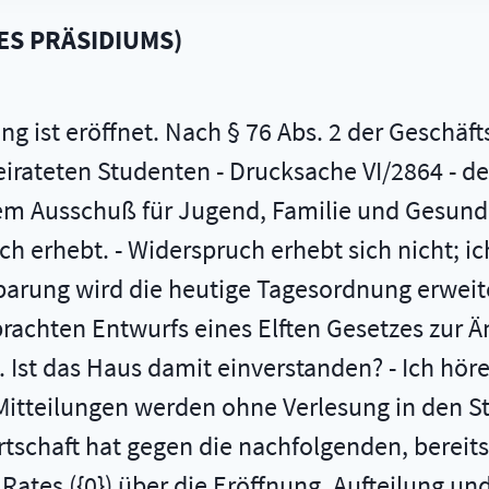
ES PRÄSIDIUMS
)
g ist eröffnet. Nach § 76 Abs. 2 der Geschäft
heirateten Studenten - Drucksache VI/2864 - 
dem Ausschuß für Jugend, Familie und Gesund
h erhebt. - Widerspruch erhebt sich nicht; ich
nbarung wird die heutige Tagesordnung erweit
rachten Entwurfs eines Elften Gesetzes zur Ä
 Ist das Haus damit einverstanden? - Ich höre
Mitteilungen werden ohne Verlesung in den S
tschaft hat gegen die nachfolgenden, bereit
tes ({0}) über die Eröffnung, Aufteilung un