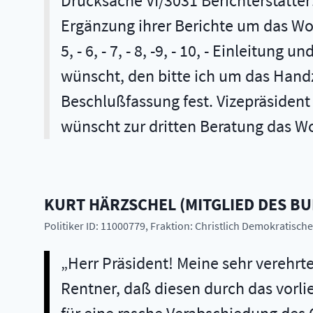
Drucksache VI/3031 Berichterstatter:
Ergänzung ihrer Berichte um das Wort g
5, - 6, - 7, - 8, -9, - 10, - Einleit
wünscht, den bitte ich um das Handz
Beschlußfassung fest. Vizepräsident 
wünscht zur dritten Beratung das Wo
KURT
HÄRZSCHEL
(
MITGLIED DES B
Politiker ID: 11000779
, Fraktion: Christlich Demokratisc
Herr Präsident! Meine sehr verehr
Rentner, daß diesen durch das vorli