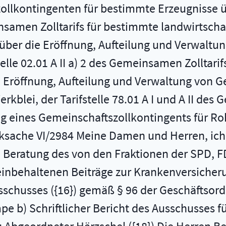
llkontingenten für bestimmte Erzeugnisse übe
samen Zolltarifs für bestimmte landwirtscha
 über die Eröffnung, Aufteilung und Verwaltu
telle 02.01 A II a) 2 des Gemeinsamen Zolltarif
e Eröffnung, Aufteilung und Verwaltung von 
kblei, der Tarifstelle 78.01 A I und A II des 
g eines Gemeinschaftszollkontingents für Rohz
cksache VI/2984 Meine Damen und Herren, ich
e Beratung des von den Fraktionen der SPD, 
inbehaltenen Beiträge zur Krankenversicheru
usschusses ({16}) gemäß § 96 der Geschäftsor
e b) Schriftlicher Bericht des Ausschusses fü