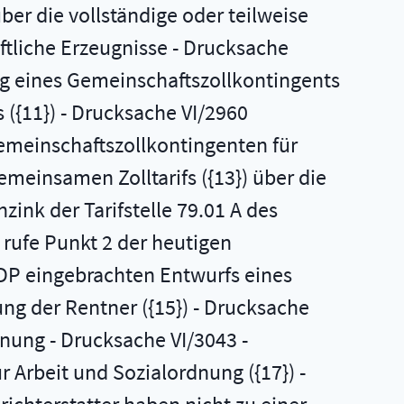
r die vollständige oder teilweise
ftliche Erzeugnisse - Drucksache
ng eines Gemeinschaftszollkontingents
s ({11}) - Drucksache VI/2960
Gemeinschaftszollkontingenten für
Gemeinsamen Zolltarifs ({13}) über die
ink der Tarifstelle 79.01 A des
 rufe Punkt 2 der heutigen
FDP eingebrachten Entwurfs eines
ng der Rentner ({15}) - Drucksache
dnung - Drucksache VI/3043 -
r Arbeit und Sozialordnung ({17}) -