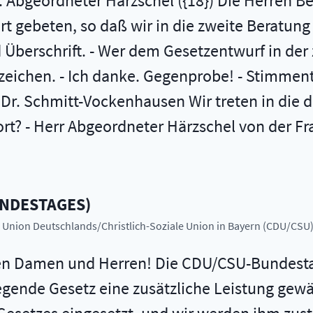
 Abgeordneter Härzschel ({18}) Die Herren Be
ebeten, so daß wir in die zweite Beratung eintr
ung und Überschrift. - Wer dem Gesetzentwurf in
eichen. - Ich danke. Gegenprobe! - Stimment
Dr. Schmitt-Vockenhausen Wir treten in die dr
rt? - Herr Abgeordneter Härzschel von der F
UNDESTAGES
)
he Union Deutschlands/Christlich-Soziale Union in Bayern (CDU/CSU
ten Damen und Herren! Die CDU/CSU-Bundestag
egende Gesetz eine zusätzliche Leistung gew