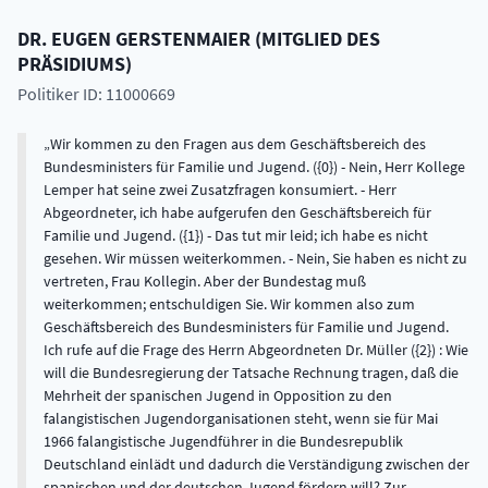
DR.
EUGEN
GERSTENMAIER
(
MITGLIED DES
PRÄSIDIUMS
)
Politiker ID: 11000669
Wir kommen zu den Fragen aus dem Geschäftsbereich des
Bundesministers für Familie und Jugend. ({0}) - Nein, Herr Kollege
Lemper hat seine zwei Zusatzfragen konsumiert. - Herr
Abgeordneter, ich habe aufgerufen den Geschäftsbereich für
Familie und Jugend. ({1}) - Das tut mir leid; ich habe es nicht
gesehen. Wir müssen weiterkommen. - Nein, Sie haben es nicht zu
vertreten, Frau Kollegin. Aber der Bundestag muß
weiterkommen; entschuldigen Sie. Wir kommen also zum
Geschäftsbereich des Bundesministers für Familie und Jugend.
Ich rufe auf die Frage des Herrn Abgeordneten Dr. Müller ({2}) : Wie
will die Bundesregierung der Tatsache Rechnung tragen, daß die
Mehrheit der spanischen Jugend in Opposition zu den
falangistischen Jugendorganisationen steht, wenn sie für Mai
1966 falangistische Jugendführer in die Bundesrepublik
Deutschland einlädt und dadurch die Verständigung zwischen der
spanischen und der deutschen Jugend fördern will? Zur