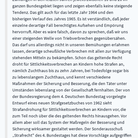
ganzen Bundesgebiet liegen und zeigen ebenfalls keine steigende
Tendenz. Das gilt auch für das letzte Jahr 1964 und den
bisherigen Verlauf des Jahres 1965. Es ist verständlich, daß jeder
einzelne derartige Fall berechtigtes Aufsehen und Empörung
hervorruft. Aber es wäre falsch, davon zu sprechen, daß wir uns
einer steigenden Welle von Triebverbrechen gegenübersähen.
Das darf uns allerdings nicht in unseren Bemühungen erlahmen
lassen, derartige scheußliche Verbrechen mit allen zur Verfügung
stehenden Mitteln zu bekämpfen. Schon das geltende Recht
droht für Sittlichkeitsverbrechen an Kindern hohe Strafen an,
nämlich Zuchthaus bis zu zehn Jahren, bei Todesfolge sogar bis
zu lebenslangem Zuchthaus, und kennt verschiedene
Maßnahmen der Sicherung und Besserung, die den Täter unter
Umständen lebenslang von der Gesellschaft fernhalten. Der von
der Bundesregierung dem 4. Deutschen Bundestag vorgelegte
Entwurf eines neuen Strafgesetzbuches von 1962 sieht
Strafandrohung für Sittlichkeitsverbrechen an Kindern vor, die
zum Teil noch über die des geltenden Rechts hinausgehen. Vor
allem aber soll das System der Maßregeln der Besserung und
Sicherung wirksamer gestaltet werden. Der Sonderausschuß
„Strafrecht" des 4. Bundestages hat diese Vorschläge aufgegriffen