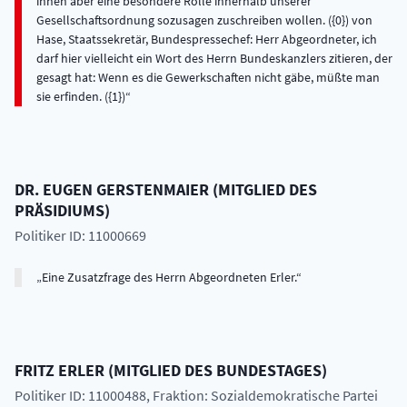
ihnen aber eine besondere Rolle innerhalb unserer
Gesellschaftsordnung sozusagen zuschreiben wollen. ({0}) von
Hase, Staatssekretär, Bundespressechef: Herr Abgeordneter, ich
darf hier vielleicht ein Wort des Herrn Bundeskanzlers zitieren, der
gesagt hat: Wenn es die Gewerkschaften nicht gäbe, müßte man
sie erfinden. ({1})
DR.
EUGEN
GERSTENMAIER
(
MITGLIED DES
PRÄSIDIUMS
)
Politiker ID: 11000669
Eine Zusatzfrage des Herrn Abgeordneten Erler.
FRITZ
ERLER
(
MITGLIED DES BUNDESTAGES
)
Politiker ID: 11000488
, Fraktion: Sozialdemokratische Partei