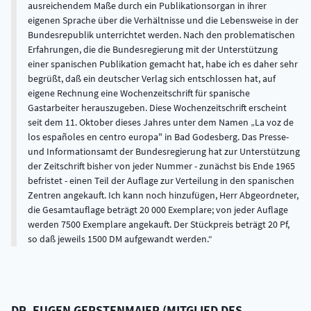
ausreichendem Maße durch ein Publikationsorgan in ihrer
eigenen Sprache über die Verhältnisse und die Lebensweise in der
Bundesrepublik unterrichtet werden. Nach den problematischen
Erfahrungen, die die Bundesregierung mit der Unterstützung
einer spanischen Publikation gemacht hat, habe ich es daher sehr
begrüßt, daß ein deutscher Verlag sich entschlossen hat, auf
eigene Rechnung eine Wochenzeitschrift für spanische
Gastarbeiter herauszugeben. Diese Wochenzeitschrift erscheint
seit dem 11. Oktober dieses Jahres unter dem Namen „La voz de
los españoles en centro europa" in Bad Godesberg. Das Presse-
und Informationsamt der Bundesregierung hat zur Unterstützung
der Zeitschrift bisher von jeder Nummer - zunächst bis Ende 1965
befristet - einen Teil der Auflage zur Verteilung in den spanischen
Zentren angekauft. Ich kann noch hinzufügen, Herr Abgeordneter,
die Gesamtauflage beträgt 20 000 Exemplare; von jeder Auflage
werden 7500 Exemplare angekauft. Der Stückpreis beträgt 20 Pf,
so daß jeweils 1500 DM aufgewandt werden.
DR.
EUGEN
GERSTENMAIER
(
MITGLIED DES