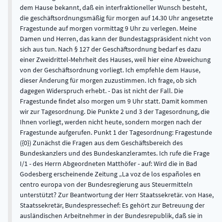
dem Hause bekannt, daß ein interfraktioneller Wunsch besteht,
die geschäftsordnungsmäßig für morgen auf 14.30 Uhr angesetzte
Fragestunde auf morgen vormittag 9 Uhr zu verlegen. Meine
Damen und Herren, das kann der Bundestagspräsident nicht von
sich aus tun. Nach § 127 der Geschäftsordnung bedarf es dazu
einer Zweidrittel-Mehrheit des Hauses, weil hier eine Abweichung
von der Geschäftsordnung vorliegt. Ich empfehle dem Hause,
dieser Änderung für morgen zuzustimmen. Ich frage, ob sich
dagegen Widerspruch erhebt. - Das ist nicht der Fall. Die
Fragestunde findet also morgen um 9 Uhr statt. Damit kommen
wir zur Tagesordnung. Die Punkte 2 und 3 der Tagesordnung, die
Ihnen vorliegt, werden nicht heute, sondern morgen nach der
Fragestunde aufgerufen. Punkt 1 der Tagesordnung: Fragestunde
({0}) Zunächst die Fragen aus dem Geschäftsbereich des
Bundeskanzlers und des Bundeskanzleramtes. Ich rufe die Frage
I/1 - des Herrn Abgeordneten Matthöfer - auf: Wird die in Bad
Godesberg erscheinende Zeitung „La voz de los españoles en
centro europa von der Bundesregierung aus Steuermitteln
unterstützt? Zur Beantwortung der Herr Staatssekretär. von Hase,
Staatssekretär, Bundespressechef: Es gehört zur Betreuung der
ausländischen Arbeitnehmer in der Bundesrepublik, daß sie in