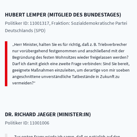
HUBERT
LEMPER
(
MITGLIED DES BUNDESTAGES
)
Politiker ID: 11001317
, Fraktion: Sozialdemokratische Partei
Deutschlands (SPD)
Herr Minister, halten Sie es für richtig, daß z. B. Triebverbrecher
nur vorübergehend festgenommen und anschließend mit der
Begründung des festen Wohnsitzes wieder freigelassen werden?
Darf ich damit gleich eine zweite Frage verbinden: Sind Sie bereit,
geeignete Maßnahmen einzuleiten, um derartige von mir soeben
angeschnittene unverständliche Tatbestände in Zukunft zu
vermeiden?
DR.
RICHARD
JAEGER
(
MINISTER:IN
)
Politiker ID: 11001006
Zur ersten Frage würde ich sagen, daß es natürlich auf den