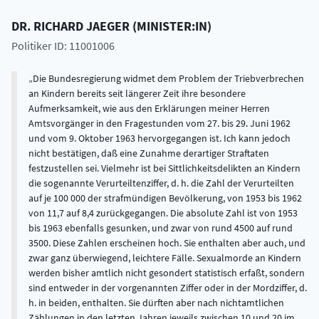
DR.
RICHARD
JAEGER
(
MINISTER:IN
)
Politiker ID: 11001006
Die Bundesregierung widmet dem Problem der Triebverbrechen
an Kindern bereits seit längerer Zeit ihre besondere
Aufmerksamkeit, wie aus den Erklärungen meiner Herren
Amtsvorgänger in den Fragestunden vom 27. bis 29. Juni 1962
und vom 9. Oktober 1963 hervorgegangen ist. Ich kann jedoch
nicht bestätigen, daß eine Zunahme derartiger Straftaten
festzustellen sei. Vielmehr ist bei Sittlichkeitsdelikten an Kindern
die sogenannte Verurteiltenziffer, d. h. die Zahl der Verurteilten
auf je 100 000 der strafmündigen Bevölkerung, von 1953 bis 1962
von 11,7 auf 8,4 zurückgegangen. Die absolute Zahl ist von 1953
bis 1963 ebenfalls gesunken, und zwar von rund 4500 auf rund
3500. Diese Zahlen erscheinen hoch. Sie enthalten aber auch, und
zwar ganz überwiegend, leichtere Fälle. Sexualmorde an Kindern
werden bisher amtlich nicht gesondert statistisch erfaßt, sondern
sind entweder in der vorgenannten Ziffer oder in der Mordziffer, d.
h. in beiden, enthalten. Sie dürften aber nach nichtamtlichen
Zählungen in den letzten Jahren jeweils zwischen 10 und 20 im