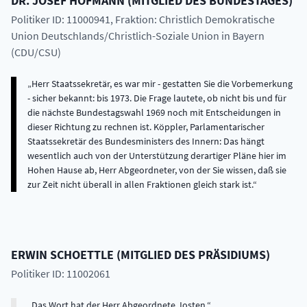
DR.
JOSEF
HOFMANN
(
MITGLIED DES BUNDESTAGES
)
Politiker ID: 11000941
, Fraktion: Christlich Demokratische
Union Deutschlands/Christlich-Soziale Union in Bayern
(CDU/CSU)
Herr Staatssekretär, es war mir - gestatten Sie die Vorbemerkung
- sicher bekannt: bis 1973. Die Frage lautete, ob nicht bis und für
die nächste Bundestagswahl 1969 noch mit Entscheidungen in
dieser Richtung zu rechnen ist. Köppler, Parlamentarischer
Staatssekretär des Bundesministers des Innern: Das hängt
wesentlich auch von der Unterstützung derartiger Pläne hier im
Hohen Hause ab, Herr Abgeordneter, von der Sie wissen, daß sie
zur Zeit nicht überall in allen Fraktionen gleich stark ist.
ERWIN
SCHOETTLE
(
MITGLIED DES PRÄSIDIUMS
)
Politiker ID: 11002061
Das Wort hat der Herr Abgeordnete Josten.