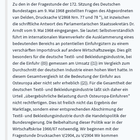
Zu den in der Fragestunde der 172. Sitzung des Deutschen
Bundestages am 9. Mai 1968 gestellten Fragen des Abgeordneten
van Delden, Drucksache V/2868 Nrn. 77 und 78 *), ist inzwischen
die schriftliche Antwort des Parlamentarischen Staatssekretärs Dr.
Arndt vom 9. Mai 1968 eingegangen. Sie lautet: Selbstverständlich
führt im internationalen Warenverkehr die Ausklammerung eines
bedeutenden Bereichs an potentiellen Einfuhrgütern zu einem
verschärften Importdruck auf andere Wirtschaftszweige. Dies gilt
besonders für die deutsche Textil- und Bekleidungsindustrie, bei
der die Einfuhr ({0}) gemessen am Umsatz ({1}) im Vergleich zum
Durchschnitt der deutschen Industrie einen hohen Wert hatte. In
diesem Gesamtvergleich ist die Bedeutung der Einfuhr aus
Osteuropa aber nicht sehr erheblich ({2}). Für die Gesamtheit der
deutschen Textil- und Bekleidungsindustrie läßt sich daher ein
Urteil „übergebührliche Belastung durch Osteuropa-Einfuhren"
nicht rechtfertigen. Dies ist freilich nicht das Ergebnis der
Marktlage, sondern einer entsprechenden Abschirmung der
Textil- und Bekleidungsindustrie durch die Handelspolitik der
Bundesregierung. Die Beibehaltung dieser Politik war in der
Wirtschaftskrise 1966/67 notwendig. Wir beginnen mit der
Fragestunde Drucksachen V/2904, zu V/2904 Wir kommen