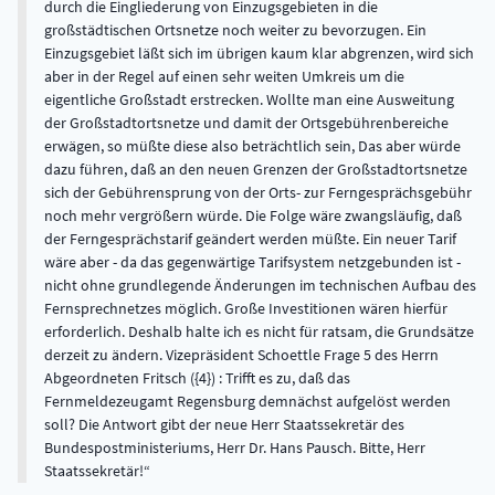
durch die Eingliederung von Einzugsgebieten in die
großstädtischen Ortsnetze noch weiter zu bevorzugen. Ein
Einzugsgebiet läßt sich im übrigen kaum klar abgrenzen, wird sich
aber in der Regel auf einen sehr weiten Umkreis um die
eigentliche Großstadt erstrecken. Wollte man eine Ausweitung
der Großstadtortsnetze und damit der Ortsgebührenbereiche
erwägen, so müßte diese also beträchtlich sein, Das aber würde
dazu führen, daß an den neuen Grenzen der Großstadtortsnetze
sich der Gebührensprung von der Orts- zur Ferngesprächsgebühr
noch mehr vergrößern würde. Die Folge wäre zwangsläufig, daß
der Ferngesprächstarif geändert werden müßte. Ein neuer Tarif
wäre aber - da das gegenwärtige Tarifsystem netzgebunden ist -
nicht ohne grundlegende Änderungen im technischen Aufbau des
Fernsprechnetzes möglich. Große Investitionen wären hierfür
erforderlich. Deshalb halte ich es nicht für ratsam, die Grundsätze
derzeit zu ändern. Vizepräsident Schoettle Frage 5 des Herrn
Abgeordneten Fritsch ({4}) : Trifft es zu, daß das
Fernmeldezeugamt Regensburg demnächst aufgelöst werden
soll? Die Antwort gibt der neue Herr Staatssekretär des
Bundespostministeriums, Herr Dr. Hans Pausch. Bitte, Herr
Staatssekretär!