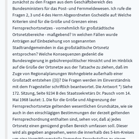
zunächst zu den Fragen aus dem Geschäftsbereich des
Bundesministers für das Post- und Fernmeldewesen. Ich rufe die
Fragen 2, 3 und 4 des Herrn Abgeordneten Gscheidle auf: Welche
Kriterien sind für die Größe und Grenzen eines
Fernsprechortsnetzes - vornehmlich für großstädtische
Ortsnetzbereiche - maßgebend? In welchen Fällen wurde
Anträgen auf Einbeziehung von sogenannten
Stadtrandgemeinden in das großstädtische Ortsnetz
entsprochen? Welche Konsequenzen gedenkt die
Bundesregierung in gebührenpolitischer Hinsicht und im Hinblick
auf die Grüße der Ortsnetze aus der Tatsache zu ziehen, daß im
Zuge von Regionalplanungen Wohngebiete außerhalb einer
Großstadt entstehen ({3})? Die Fragen werden im Einverständnis
mit dem Fragesteller schriftlich beantwortet. Die Antwort *) Siehe
172. Sitzung, Seite 9234 B des Staatssekretärs Dr. Pausch vom 14.
Mai 1968 lautet: 1. Die für die Größe und Abgrenzung der
Fernsprechortsnetze geltenden wesentlichen Grundsätze, wie sie
auch in den einschlägigen Bestimmungen der derzeit geltenden
Fernsprechordnung enthalten sind, sehen vor, daß a) jedes
Ortsnetz einen genügend großen Bereich umfassen soll. Dieser
wird als gegeben angesehen, wenn die innerhalb des 5-km-Kreises
um eine Vermittlungsstelle liegenden Sprechstellen zu einem