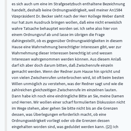
es sich auch um eine im Strafgesetzbuch enthaltene Bezeichnung
handelt, deshalb keine Ordnungswidrigkeit, weil meiner An1584
Vizepräsident Dr. Becker sieht nach der Herr Kollege Weber damit
nur hat zum Ausdruck bringen wollen, daß eine nicht erweislich
wahre Tatsache behauptet worden sei. Ich sehe also hier von
einem Ordnungsruf ab und lasse im übrigen die Frage
dahingestellt, ob es gegenüber Ordnungswidrigkeiten in diesem
Hause eine Wahrnehmung berechtigter Interessen gibt, wer zur
Wahrnehmung dieser Interessen berechtig ist und wessen
Interessen wahrgenommen werden können. Aus diesem Anlaß
darf ich aber doch darum bitten, daß Zwischenrufe einzeln
gemacht werden. Wenn der Redner zum Hause hin spricht und
von vielen Zwischenrufen unterbrochen wird, ist oft beim besten
Willen unmöglich zu verstehen, was der Redner sagt und wie die
zahlreichen gleichzeitigen Zwischenrufe im einzelnen lauten.
Dann habe ich noch eine eindringliche Bitte an Sie, meine Damen
und Herren. Wir wollen einer scharf formulierten Diskussion nicht
im Wege stehen, aber gehen Sie bitte nicht bis an die Grenzen
dessen, was Überlegungen erforderlich macht, ob eine
Ordnungswidrigkeit vorliegt oder ob die Grenzen dessen
eingehalten worden sind, was geduldet werden kann. ({2}) Ich