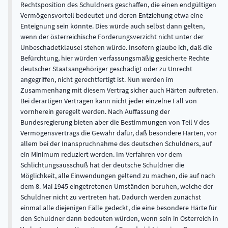
Rechtsposition des Schuldners geschaffen, die einen endgültigen
Vermögensvorteil bedeutet und deren Entziehung etwa eine
Enteignung sein könnte. Dies würde auch selbst dann gelten,
wenn der österreichische Forderungsverzicht nicht unter der
Unbeschadetklausel stehen würde. Insofern glaube ich, daß die
Befürchtung, hier würden verfassungsmäßig gesicherte Rechte
deutscher Staatsangehöriger geschädigt oder zu Unrecht
angegriffen, nicht gerechtfertigt ist. Nun werden im
Zusammenhang mit diesem Vertrag sicher auch Härten auftreten.
Bei derartigen Verträgen kann nicht jeder einzelne Fall von
vornherein geregelt werden. Nach Auffassung der
Bundesregierung bieten aber die Bestimmungen von Teil V des
Vermögensvertrags die Gewähr dafür, daß besondere Härten, vor
allem bei der Inanspruchnahme des deutschen Schuldners, auf
ein Minimum reduziert werden. Im Verfahren vor dem
Schlichtungsausschuß hat der deutsche Schuldner die
Möglichkeit, alle Einwendungen geltend zu machen, die auf nach
dem 8. Mai 1945 eingetretenen Umständen beruhen, welche der
Schuldner nicht zu vertreten hat. Dadurch werden zunächst
einmal alle diejenigen Fälle gedeckt, die eine besondere Härte für
den Schuldner dann bedeuten würden, wenn sein in Osterreich in