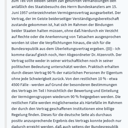
zum Teil von beiden Seiten zäh geführten Verhandlungen den
anläßlich des Staatsbesuchs des Herrn Bundeskanzlers am 15.
Juni 1957 unterzeichneten Vermögensvertrag ausgearbeitet. Der
Vertrag, der im Geiste beiderseitiger Verständigungsbereitschaft
zustande gekommen ist, hat sich im Rahmen der Bindungen
beider Staaten halten müssen, ohne daß hierdurch ein Verzicht
auf Rechte oder die Anerkennung von Tatsachen ausgesprochen
worden ist über die Verpflichtungen hinaus, die sich für die
Bundesrepublik aus dem Überleitungsvertrag ergeben. ({0}) - Ich
komme darauf gleich noch, Herr Abgeordneter Dr. Atzenroth. Der
Vertrag sollte weder in seiner wirtschaftlichen noch in seiner
politischen Bedeutung unterschätzt werden. Praktisch erhalten
durch diesen Vertrag 90 % der natürlichen Personen ihr Eigentum
ohne jede Schwierigkeit zurück. Von den restlichen 10 % - etwa
4500 Fälle - werden auf Grund der besonderen Bestimmungen
des Vertrags im Teil I hinsichtlich der Bewertung und Einteilung
der Vermögensgruppen wiederum 90 % freigegeben werden. Die
restlichen Fälle werden möglicherweise als Härtefälle im Rahmen
der durch den Vertrag geschaffenen Institutionen eine billige
Regelung finden. Dieses für die deutsche Seite als durchaus
positiv anzusprechende Ergebnis des Vertrags konnte jedoch nur
dadurch erreicht werden, daß auch seitens der Bundesrepublik