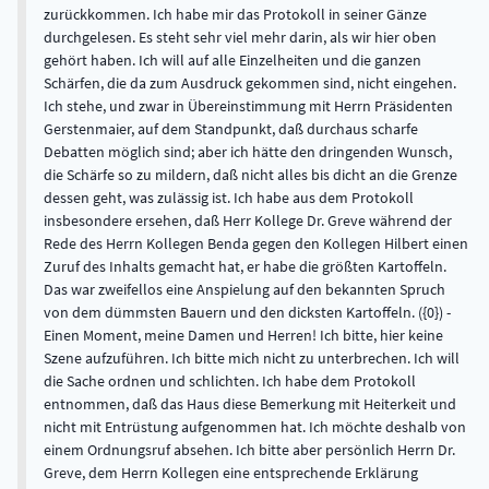
zurückkommen. Ich habe mir das Protokoll in seiner Gänze
durchgelesen. Es steht sehr viel mehr darin, als wir hier oben
gehört haben. Ich will auf alle Einzelheiten und die ganzen
Schärfen, die da zum Ausdruck gekommen sind, nicht eingehen.
Ich stehe, und zwar in Übereinstimmung mit Herrn Präsidenten
Gerstenmaier, auf dem Standpunkt, daß durchaus scharfe
Debatten möglich sind; aber ich hätte den dringenden Wunsch,
die Schärfe so zu mildern, daß nicht alles bis dicht an die Grenze
dessen geht, was zulässig ist. Ich habe aus dem Protokoll
insbesondere ersehen, daß Herr Kollege Dr. Greve während der
Rede des Herrn Kollegen Benda gegen den Kollegen Hilbert einen
Zuruf des Inhalts gemacht hat, er habe die größten Kartoffeln.
Das war zweifellos eine Anspielung auf den bekannten Spruch
von dem dümmsten Bauern und den dicksten Kartoffeln. ({0}) -
Einen Moment, meine Damen und Herren! Ich bitte, hier keine
Szene aufzuführen. Ich bitte mich nicht zu unterbrechen. Ich will
die Sache ordnen und schlichten. Ich habe dem Protokoll
entnommen, daß das Haus diese Bemerkung mit Heiterkeit und
nicht mit Entrüstung aufgenommen hat. Ich möchte deshalb von
einem Ordnungsruf absehen. Ich bitte aber persönlich Herrn Dr.
Greve, dem Herrn Kollegen eine entsprechende Erklärung