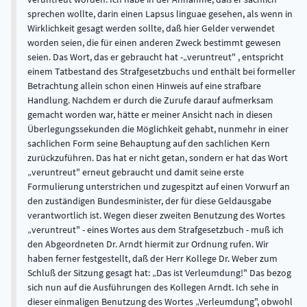
sprechen wollte, darin einen Lapsus linguae gesehen, als wenn in
Wirklichkeit gesagt werden sollte, daß hier Gelder verwendet
worden seien, die für einen anderen Zweck bestimmt gewesen
seien. Das Wort, das er gebraucht hat -„veruntreut" , entspricht
einem Tatbestand des Strafgesetzbuchs und enthält bei formeller
Betrachtung allein schon einen Hinweis auf eine strafbare
Handlung. Nachdem er durch die Zurufe darauf aufmerksam
gemacht worden war, hätte er meiner Ansicht nach in diesen
Überlegungssekunden die Möglichkeit gehabt, nunmehr in einer
sachlichen Form seine Behauptung auf den sachlichen Kern
zurückzuführen. Das hat er nicht getan, sondern er hat das Wort
„veruntreut" erneut gebraucht und damit seine erste
Formulierung unterstrichen und zugespitzt auf einen Vorwurf an
den zuständigen Bundesminister, der für diese Geldausgabe
verantwortlich ist. Wegen dieser zweiten Benutzung des Wortes
„veruntreut" - eines Wortes aus dem Strafgesetzbuch - muß ich
den Abgeordneten Dr. Arndt hiermit zur Ordnung rufen. Wir
haben ferner festgestellt, daß der Herr Kollege Dr. Weber zum
Schluß der Sitzung gesagt hat: „Das ist Verleumdung!" Das bezog
sich nun auf die Ausführungen des Kollegen Arndt. Ich sehe in
dieser einmaligen Benutzung des Wortes „Verleumdung", obwohl