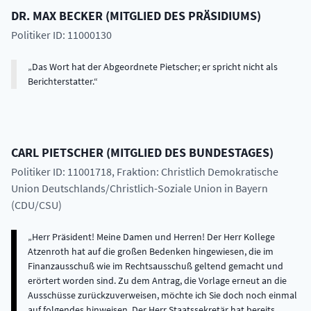
DR.
MAX
BECKER
(
MITGLIED DES PRÄSIDIUMS
)
Politiker ID: 11000130
Das Wort hat der Abgeordnete Pietscher; er spricht nicht als
Berichterstatter.
CARL
PIETSCHER
(
MITGLIED DES BUNDESTAGES
)
Politiker ID: 11001718
, Fraktion: Christlich Demokratische
Union Deutschlands/Christlich-Soziale Union in Bayern
(CDU/CSU)
Herr Präsident! Meine Damen und Herren! Der Herr Kollege
Atzenroth hat auf die großen Bedenken hingewiesen, die im
Finanzausschuß wie im Rechtsausschuß geltend gemacht und
erörtert worden sind. Zu dem Antrag, die Vorlage erneut an die
Ausschüsse zurückzuverweisen, möchte ich Sie doch noch einmal
auf folgendes hinweisen. Der Herr Staatssekretär hat bereits