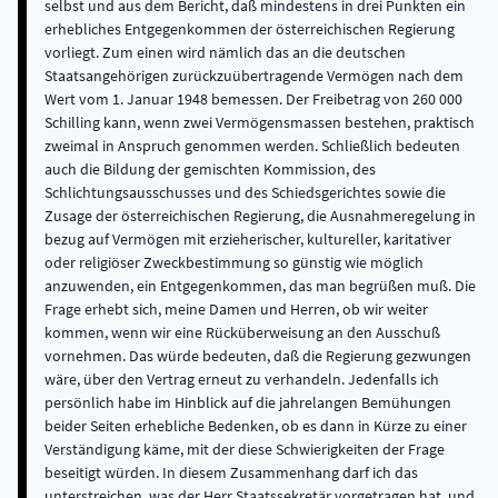
selbst und aus dem Bericht, daß mindestens in drei Punkten ein
erhebliches Entgegenkommen der österreichischen Regierung
vorliegt. Zum einen wird nämlich das an die deutschen
Staatsangehörigen zurückzuübertragende Vermögen nach dem
Wert vom 1. Januar 1948 bemessen. Der Freibetrag von 260 000
Schilling kann, wenn zwei Vermögensmassen bestehen, praktisch
zweimal in Anspruch genommen werden. Schließlich bedeuten
auch die Bildung der gemischten Kommission, des
Schlichtungsausschusses und des Schiedsgerichtes sowie die
Zusage der österreichischen Regierung, die Ausnahmeregelung in
bezug auf Vermögen mit erzieherischer, kultureller, karitativer
oder religiöser Zweckbestimmung so günstig wie möglich
anzuwenden, ein Entgegenkommen, das man begrüßen muß. Die
Frage erhebt sich, meine Damen und Herren, ob wir weiter
kommen, wenn wir eine Rücküberweisung an den Ausschuß
vornehmen. Das würde bedeuten, daß die Regierung gezwungen
wäre, über den Vertrag erneut zu verhandeln. Jedenfalls ich
persönlich habe im Hinblick auf die jahrelangen Bemühungen
beider Seiten erhebliche Bedenken, ob es dann in Kürze zu einer
Verständigung käme, mit der diese Schwierigkeiten der Frage
beseitigt würden. In diesem Zusammenhang darf ich das
unterstreichen, was der Herr Staatssekretär vorgetragen hat, und