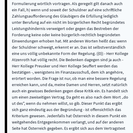
Formulierung wörtlich vortragen. Als geregelt gilt danach auch
ein Fall, h) wenn und soweit der Schuldner auf eine schriftliche
Zahlungsaufforderung des Gläubigers die Erfüllung lediglich
unter Berufung auf ein nicht im bürgerlichen Recht begründetes
Leistungshindernis verweigert oder gegen das Bestreben der
Forderung keine oder keine bürgerlich-rechtlich begründeten
Einwendungen erhoben hat. Mit anderen Worten heißt das: wenn
der Schuldner schweigt, erkennt er an. Das ist selbstverständlich
eine uns völlig unbekannte Form der Regelung. ({0}) - Herr Kollege
Atzenroth hat völlig recht. Die Bedenken dagegen sind ja auch -
Herr Kollege Preusker und Herr Kollege Seuffert werden das
bestätigen -, wenigstens im Finanzausschuß, dem ich angehöre,
erörtert worden. Die Frage ist nur, ob man eine bessere Regelung
erreichen kann, und da, meine Damen und Herren, setzt natürlich
auch ein gewisses Bedenken gegen diese Kritik ein. Es handelt sich
um einen zweiseitigen Vertrag. Da geht es also nach dem Wort „do
ut des", wenn du nehmen willst, so gib. Dieser Punkt das ergibt
sich ganz eindeutig aus der Begründung - ist offensichtlich das
Kriterium gewesen. Jedenfalls hat Österreich in diesem Punkt ein
weitgehendes Entgegenkommen verlangt, und auf der anderen
Seite hat Österreich gegeben. Es ergibt sich aus dem Vertragstext