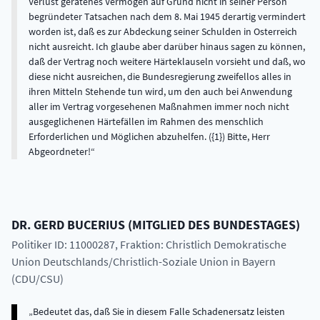
Verlust geratenes Vermögen auf Grund nicht in seiner Person
begründeter Tatsachen nach dem 8. Mai 1945 derartig vermindert
worden ist, daß es zur Abdeckung seiner Schulden in Osterreich
nicht ausreicht. Ich glaube aber darüber hinaus sagen zu können,
daß der Vertrag noch weitere Härteklauseln vorsieht und daß, wo
diese nicht ausreichen, die Bundesregierung zweifellos alles in
ihren Mitteln Stehende tun wird, um den auch bei Anwendung
aller im Vertrag vorgesehenen Maßnahmen immer noch nicht
ausgeglichenen Härtefällen im Rahmen des menschlich
Erforderlichen und Möglichen abzuhelfen. ({1}) Bitte, Herr
Abgeordneter!
DR.
GERD
BUCERIUS
(
MITGLIED DES BUNDESTAGES
)
Politiker ID: 11000287
, Fraktion: Christlich Demokratische
Union Deutschlands/Christlich-Soziale Union in Bayern
(CDU/CSU)
Bedeutet das, daß Sie in diesem Falle Schadenersatz leisten