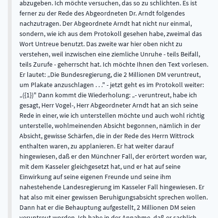
abzugeben. Ich möchte versuchen, das so zu schlichten. Es ist
ferner zu der Rede des Abgeordneten Dr. Arndt folgendes
nachzutragen. Der Abgeordnete Arndt hat nicht nur einmal,
sondern, wie ich aus dem Protokoll gesehen habe, zweimal das
Wort Untreue benutzt. Das zweite war hier oben nicht zu
verstehen, weil inzwischen eine ziemliche Unruhe - teils Beifall,
teils Zurufe - geherrscht hat. Ich möchte Ihnen den Text vorlesen.
Er lautet: „Die Bundesregierung, die 2 Millionen DM veruntreut,
um Plakate anzuschlagen . . ." - jetzt geht es im Protokoll weiter:
„({1})" Dann kommt die Wiederholung: „- veruntreut, habe ich
gesagt, Herr Vogel-, Herr Abgeordneter Arndt hat an sich seine
Rede in einer, wie ich unterstellen möchte und auch wohl richtig
unterstelle, wohlmeinenden Absicht begonnen, nämlich in der
Absicht, gewisse Schärfen, die in der Rede des Herrn Wittrock
enthalten waren, zu applanieren. Er hat weiter darauf
hingewiesen, daß er den Münchner Fall, der erörtert worden war,
mit dem Kasseler gleichgesetzt hat, und er hat auf seine
Einwirkung auf seine eigenen Freunde und seine ihm
nahestehende Landesregierung im Kasseler Fall hingewiesen. Er
hat also mit einer gewissen Beruhigungsabsicht sprechen wollen.
Dann hat er die Behauptung aufgestellt, 2 Millionen DM seien
veruntreut worden. Ich habe in der Annahme, daß er sachlich