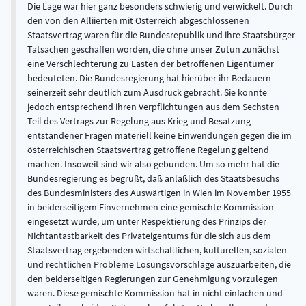
Die Lage war hier ganz besonders schwierig und verwickelt. Durch
den von den Alliierten mit Osterreich abgeschlossenen
Staatsvertrag waren für die Bundesrepublik und ihre Staatsbürger
Tatsachen geschaffen worden, die ohne unser Zutun zunächst
eine Verschlechterung zu Lasten der betroffenen Eigentümer
bedeuteten. Die Bundesregierung hat hierüber ihr Bedauern
seinerzeit sehr deutlich zum Ausdruck gebracht. Sie konnte
jedoch entsprechend ihren Verpflichtungen aus dem Sechsten
Teil des Vertrags zur Regelung aus Krieg und Besatzung
entstandener Fragen materiell keine Einwendungen gegen die im
österreichischen Staatsvertrag getroffene Regelung geltend
machen. Insoweit sind wir also gebunden. Um so mehr hat die
Bundesregierung es begrüßt, daß anläßlich des Staatsbesuchs
des Bundesministers des Auswärtigen in Wien im November 1955
in beiderseitigem Einvernehmen eine gemischte Kommission
eingesetzt wurde, um unter Respektierung des Prinzips der
Nichtantastbarkeit des Privateigentums für die sich aus dem
Staatsvertrag ergebenden wirtschaftlichen, kulturellen, sozialen
und rechtlichen Probleme Lösungsvorschläge auszuarbeiten, die
den beiderseitigen Regierungen zur Genehmigung vorzulegen
waren. Diese gemischte Kommission hat in nicht einfachen und