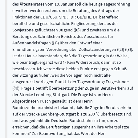
des Ältestenrates vom 18. Januar soll die heutige Tagesordnung
erweitert werden erstens um die Beratung des Antrags der
Fraktionen der CDU/CSU, SPD, FDP, GB/BHE, DP betreffend
berufliche und gesellschaftliche Eingliederung der aus der
Sowjetzone geflüchteten Jugend ({0}) und zweitens um die
Beratung des Schriftlichen Berichts des Ausschusses für
Außenhandelsfragen ({1}) über den Entwurf einer
Einundfünfzigsten Verordnung über Zollsatzänderungen ({2}) ({3}).
Ist das Haus einverstanden, daß die Tagesordnung in der Weise,
wie beantragt, ergänzt wird? - Kein Widerspruch; dann ist so
beschlossen. Ich werde diese beiden Punkte erst gegen Schluß
der Sitzung aufrufen, weil die Vorlagen noch nicht alle
ausgedruckt vorliegen. Punkt 1 der Tagesordnung: Fragestunde
({4}). Frage 1 betrifft Überbesetzung der Züge im Berufsverkehr auf
der Strecke Leonberg-Stuttgart. Die Frage ist von Herrn
Abgeordneten Pusch gestellt: Ist dem Herrn
Bundesverkehrsminister bekannt, daß die Züge im Berufsverkehr
auf der Strecke Leonberg-Stuttgart bis zu 200 % überbesetzt sind,
und was gedenkt die Deutsche Bundesbahn zu tun, um zu
erreichen, daß die Berufstätigen ausgeruht an ihre Arbeitsplätze
kommen? Zur Beantwortung hat das Wort der Herr