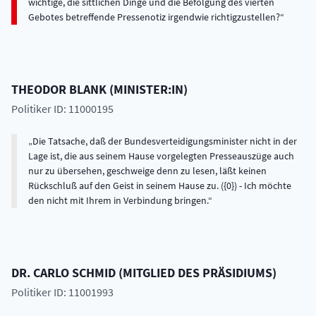
wichtige, die sittlichen Dinge und die Befolgung des vierten
Gebotes betreffende Pressenotiz irgendwie richtigzustellen?
THEODOR
BLANK
(
MINISTER:IN
)
Politiker ID: 11000195
Die Tatsache, daß der Bundesverteidigungsminister nicht in der
Lage ist, die aus seinem Hause vorgelegten Presseauszüge auch
nur zu übersehen, geschweige denn zu lesen, läßt keinen
Rückschluß auf den Geist in seinem Hause zu. ({0}) - Ich möchte
den nicht mit Ihrem in Verbindung bringen.
DR.
CARLO
SCHMID
(
MITGLIED DES PRÄSIDIUMS
)
Politiker ID: 11001993