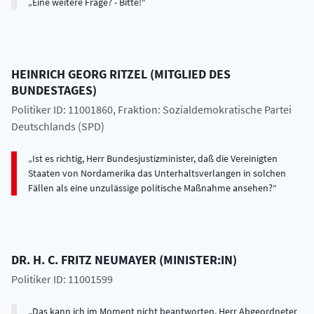
Eine weitere Frage? - Bitte!
HEINRICH GEORG
RITZEL
(
MITGLIED DES
BUNDESTAGES
)
Politiker ID: 11001860
, Fraktion: Sozialdemokratische Partei
Deutschlands (SPD)
Ist es richtig, Herr Bundesjustizminister, daß die Vereinigten
Staaten von Nordamerika das Unterhaltsverlangen in solchen
Fällen als eine unzulässige politische Maßnahme ansehen?
DR. H. C.
FRITZ
NEUMAYER
(
MINISTER:IN
)
Politiker ID: 11001599
Das kann ich im Moment nicht beantworten, Herr Abgeordneter