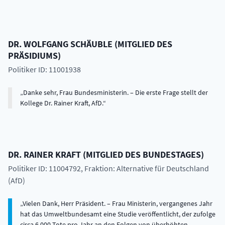
DR.
WOLFGANG
SCHÄUBLE
(
MITGLIED DES
PRÄSIDIUMS
)
Politiker ID: 11001938
Danke sehr, Frau Bundesministerin. – Die erste Frage stellt der
Kollege Dr. Rainer Kraft, AfD.
DR.
RAINER
KRAFT
(
MITGLIED DES BUNDESTAGES
)
Politiker ID: 11004792
, Fraktion: Alternative für Deutschland
(AfD)
Vielen Dank, Herr Präsident. – Frau Ministerin, vergangenes Jahr
hat das Umweltbundesamt eine Studie veröffentlicht, der zufolge
circa 6 000 Tote pro Jahr an den Folgen von überhöhten