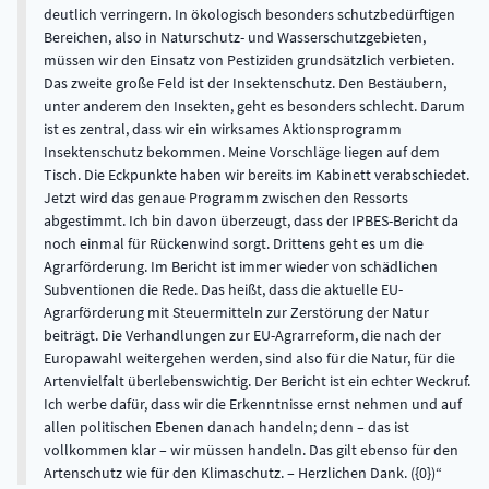
deutlich verringern. In ökologisch besonders schutzbedürftigen
Bereichen, also in Naturschutz- und Wasserschutzgebieten,
müssen wir den Einsatz von Pestiziden grundsätzlich verbieten.
Das zweite große Feld ist der Insektenschutz. Den Bestäubern,
unter anderem den Insekten, geht es besonders schlecht. Darum
ist es zentral, dass wir ein wirksames Aktionsprogramm
Insektenschutz bekommen. Meine Vorschläge liegen auf dem
Tisch. Die Eckpunkte haben wir bereits im Kabinett verabschiedet.
Jetzt wird das genaue Programm zwischen den Ressorts
abgestimmt. Ich bin davon überzeugt, dass der IPBES-Bericht da
noch einmal für Rückenwind sorgt. Drittens geht es um die
Agrarförderung. Im Bericht ist immer wieder von schädlichen
Subventionen die Rede. Das heißt, dass die aktuelle EU-
Agrarförderung mit Steuermitteln zur Zerstörung der Natur
beiträgt. Die Verhandlungen zur EU-Agrarreform, die nach der
Europawahl weitergehen werden, sind also für die Natur, für die
Artenvielfalt überlebenswichtig. Der Bericht ist ein echter Weckruf.
Ich werbe dafür, dass wir die Erkenntnisse ernst nehmen und auf
allen politischen Ebenen danach handeln; denn – das ist
vollkommen klar – wir müssen handeln. Das gilt ebenso für den
Artenschutz wie für den Klimaschutz. – Herzlichen Dank. ({0})