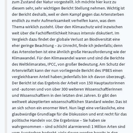
zum Zustand der Natur vorgestellt. Ich möchte hier kurz zu
diesem sehr, sehr wichtigen Bericht Stellung nehmen. Wichtig ist
der Bericht deshalb, weil er dem Kampf gegen das Artensterben
endlich zu mehr Aufmerksamkeit verhelfen kann, was dem
Thema wirklich zusteht. Über den Klimaschutz wird inzwischen
weit über die Fachöffentlichkeit hinaus intensiv diskutiert. Im
Vergleich dazu findet der globale Verlust an Biodiversität eine
eher geringe Beachtung – zu Unrecht, finde ich jedenfalls; denn
das Artensterben ist eine ähnlich große Herausforderung wie der
Klimawandel. Für den Klimawandel waren und sind die Berichte
des Weltklimarates, IPCC, von großer Bedeutung. Am Schutz der
Artenvielfalt kann der nun vorliegende Bericht des IPBES einen
vergleichbaren Anteil haben; jedenfalls bin ich davon überzeugt.
Der Bericht ist das Ergebnis der Arbeit von 150 Hauptautorinnen
und ‑autoren und von über 300 weiteren Wissenschaftlerinnen
und Wissenschaftlern in den letzten drei Jahren. Er gibt den
weltweit akzeptierten wissenschaftlichen Standard wieder. Das ist
an sich schon ein enormer Wert. Nun liegt eine verlässliche, eine
glaubwürdige Grundlage für die Diskussion und erst recht für das
politische Handeln vor. Die Ergebnisse – Sie haben sie
wahrgenommen – sind schlicht alarmierend: 1 Million Arten sind
vom Aussterben bedroht, viele davon werden bereits in den