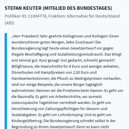
STEFAN
KEUTER
(
MITGLIED DES BUNDESTAGES
)
Politiker ID: 11004778
, Fraktion: Alternative für Deutschland
(AfD)
Herr Präsident! Sehr geehrte Kolleginnen und Kollegen! Einen
wunderschönen guten Morgen, liebe Zuschauer! Die
Bundesregierung legt heute einen Gesetzentwurf vor gegen
illegale Beschäftigung und Sozialleistungsmissbrauch. Das klingt
erst einmal gut. Kurz gesagt: Gut gedacht, schlecht gemacht!
Billigfriseure, die Haarschnitte für 8 Euro und weniger anbieten,
Dönerbuden mit Kampfpreisen von 2,50 Euro und
Handwerkerkolonnen, die Pfusch zu Niedrigstpreisen verkaufen,
sind nur einige Beispiele, die unsere Bürger tagtäglich
wahrnehmen. Nennen wir die Probleme beim Namen: Es geht um
die Baumafia. Es geht um Arbeiterstriche, wo zumeist
osteuropäische Tagelöhner vermittelt werden. Es geht um
Verschleierung von Zahlungspflichtigen für Steuern und
Sozialabgaben. Es geht um Lohndumping. Und es geht um
Kindergeldbetrug. Die Bundesregierung schreibt selbst in der
Begründung zu ihrem Gesetzentwurf: Denn es kann nicht