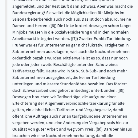
angemeldet, und der Rest läuft dann schwarz. Aber was macht die
Bundesregierung? Sie weitet die Möglichkeiten für Minijobs im
Saisonarbeiterbereich auch noch aus. Das ist doch absurd, meine
Damen und Herren. ({6}) Die Linke fordert deswegen schon lange:
Minijobs müssen in die Sozialversicherung und in den normalen
Arbeitsmarkt integriert werden. ({7}) Zweiter Punkt: Tarifbindung.
Früher war es für Unternehmen gar nicht lukrativ, Tätigkeiten in
Subunternehmen auszulagern, weil auch die Nachunternehmen
ordentlich bezahlt wurden. Mittlerweile ist es so, dass nur noch
jede oder jeder zweite Beschäftigte unter den Schutz eines
Tarifvertrags fällt. Heute wird in Sub-, Sub-Sub- und noch mehr
Subunternehmen ausgegliedert, die keiner Tarifbindung
unterliegen und mieseste Stundenlöhne bezahlen. Das fördert
doch Schwarzarbeit und gehört unbedingt unterbunden. ({8})
Deswegen brauchen wir Tarifverträge, die aufgrund einer
Erleichterung der Allgemeinverbindlichkeitserklärung für alle
gelten, ein einheitliches Tariftreue- und Vergabegesetz, damit
öffentliche Aufträge auch nur an tarifgebundene Unternehmen
vergeben werden, und eine Änderung der Vergabepraxis hin zur
Qualität von guter Arbeit und weg vom Preis. ({9}) Darüber hinaus
brauchen wir eine Nachunternehmerhaftung, damit die