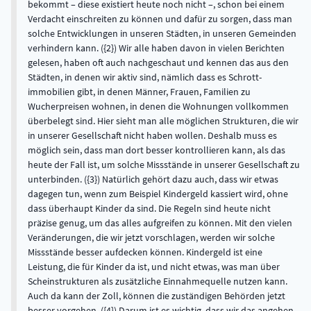
bekommt – diese existiert heute noch nicht –, schon bei einem
Verdacht einschreiten zu können und dafür zu sorgen, dass man
solche Entwicklungen in unseren Städten, in unseren Gemeinden
verhindern kann. ({2}) Wir alle haben davon in vielen Berichten
gelesen, haben oft auch nachgeschaut und kennen das aus den
Städten, in denen wir aktiv sind, nämlich dass es Schrott­
immobilien gibt, in denen Männer, Frauen, Familien zu
Wucherpreisen wohnen, in denen die Wohnungen vollkommen
überbelegt sind. Hier sieht man alle möglichen Strukturen, die wir
in unserer Gesellschaft nicht haben wollen. Deshalb muss es
möglich sein, dass man dort besser kontrollieren kann, als das
heute der Fall ist, um solche Missstände in unserer Gesellschaft zu
unterbinden. ({3}) Natürlich gehört dazu auch, dass wir etwas
dagegen tun, wenn zum Beispiel Kindergeld kassiert wird, ohne
dass überhaupt Kinder da sind. Die Regeln sind heute nicht
präzise genug, um das alles aufgreifen zu können. Mit den vielen
Veränderungen, die wir jetzt vorschlagen, werden wir solche
Missstände besser aufdecken können. Kindergeld ist eine
Leistung, die für Kinder da ist, und nicht etwas, was man über
Scheinstrukturen als zusätzliche Einnahmequelle nutzen kann.
Auch da kann der Zoll, können die zuständigen Behörden jetzt
besser vorgehen. ({4}) Darum ist es wichtig, dass wir das angehen.