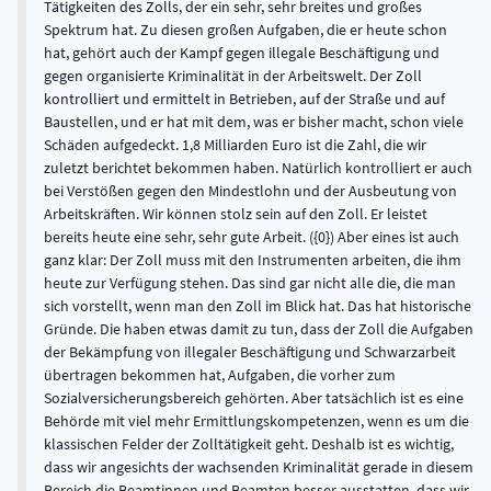
Tätigkeiten des Zolls, der ein sehr, sehr breites und großes
Spektrum hat. Zu diesen großen Aufgaben, die er heute schon
hat, gehört auch der Kampf gegen illegale Beschäftigung und
gegen organisierte Kriminalität in der Arbeitswelt. Der Zoll
kontrolliert und ermittelt in Betrieben, auf der Straße und auf
Baustellen, und er hat mit dem, was er bisher macht, schon viele
Schäden aufgedeckt. 1,8 Milliarden Euro ist die Zahl, die wir
zuletzt berichtet bekommen haben. Natürlich kontrolliert er auch
bei Verstößen gegen den Mindestlohn und der Ausbeutung von
Arbeitskräften. Wir können stolz sein auf den Zoll. Er leistet
bereits heute eine sehr, sehr gute Arbeit. ({0}) Aber eines ist auch
ganz klar: Der Zoll muss mit den Instrumenten arbeiten, die ihm
heute zur Verfügung stehen. Das sind gar nicht alle die, die man
sich vorstellt, wenn man den Zoll im Blick hat. Das hat historische
Gründe. Die haben etwas damit zu tun, dass der Zoll die Aufgaben
der Bekämpfung von illegaler Beschäftigung und Schwarzarbeit
übertragen bekommen hat, Aufgaben, die vorher zum
Sozialversicherungsbereich gehörten. Aber tatsächlich ist es eine
Behörde mit viel mehr Ermittlungskompetenzen, wenn es um die
klassischen Felder der Zolltätigkeit geht. Deshalb ist es wichtig,
dass wir angesichts der wachsenden Kriminalität gerade in diesem
Bereich die Beamtinnen und Beamten besser ausstatten, dass wir