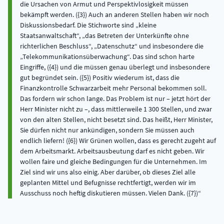
die Ursachen von Armut und Perspektivlosigkeit müssen
bekämpft werden. ({3}) Auch an anderen Stellen haben wir noch
Diskussionsbedarf. Die Stichworte sind „kleine
Staatsanwaltschaft“, „das Betreten der Unterkünfte ohne
richterlichen Beschluss“, „Datenschutz“ und insbesondere die
„Telekommunikationsüberwachung“. Das sind schon harte
Eingriffe, ({4}) und die müssen genau überlegt und insbesondere
gut begründet sein. ({5}) Positiv wiederum ist, dass die
Finanzkontrolle Schwarzarbeit mehr Personal bekommen soll.
Das fordern wir schon lange. Das Problem ist nur – jetzt hört der
Herr Minister nicht zu –, dass mittlerweile 1 300 Stellen, und zwar
von den alten Stellen, nicht besetzt sind. Das heißt, Herr Minister,
Sie dürfen nicht nur ankündigen, sondern Sie müssen auch
endlich liefern! ({6}) Wir Grünen wollen, dass es gerecht zugeht auf
dem Arbeitsmarkt. Arbeitsausbeutung darf es nicht geben. Wir
wollen faire und gleiche Bedingungen für die Unternehmen. Im
Ziel sind wir uns also einig. Aber darüber, ob dieses Ziel alle
geplanten Mittel und Befugnisse rechtfertigt, werden wir im
Ausschuss noch heftig diskutieren müssen. Vielen Dank. ({7})