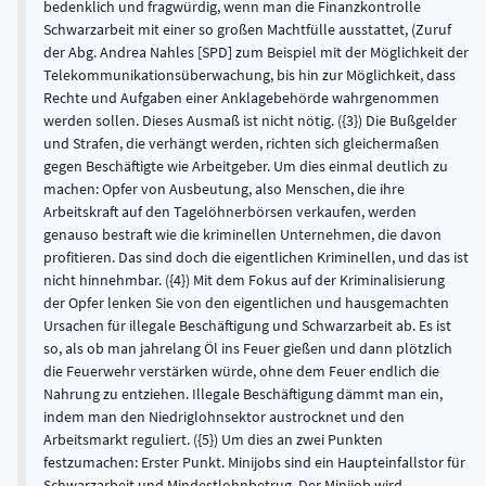
bedenklich und fragwürdig, wenn man die Finanzkontrolle
Schwarzarbeit mit einer so großen Machtfülle ausstattet, (Zuruf
der Abg. Andrea Nahles [SPD] zum Beispiel mit der Möglichkeit der
Telekommunikationsüberwachung, bis hin zur Möglichkeit, dass
Rechte und Aufgaben einer Anklagebehörde wahrgenommen
werden sollen. Dieses Ausmaß ist nicht nötig. ({3}) Die Bußgelder
und Strafen, die verhängt werden, richten sich gleichermaßen
gegen Beschäftigte wie Arbeitgeber. Um dies einmal deutlich zu
machen: Opfer von Ausbeutung, also Menschen, die ihre
Arbeitskraft auf den Tagelöhnerbörsen verkaufen, werden
genauso bestraft wie die kriminellen Unternehmen, die davon
profitieren. Das sind doch die eigentlichen Kriminellen, und das ist
nicht hinnehmbar. ({4}) Mit dem Fokus auf der Kriminalisierung
der Opfer lenken Sie von den eigentlichen und hausgemachten
Ursachen für illegale Beschäftigung und Schwarzarbeit ab. Es ist
so, als ob man jahrelang Öl ins Feuer gießen und dann plötzlich
die Feuerwehr verstärken würde, ohne dem Feuer endlich die
Nahrung zu entziehen. Illegale Beschäftigung dämmt man ein,
indem man den Niedriglohnsektor austrocknet und den
Arbeitsmarkt reguliert. ({5}) Um dies an zwei Punkten
festzumachen: Erster Punkt. Minijobs sind ein Haupteinfallstor für
Schwarzarbeit und Mindestlohnbetrug. Der Minijob wird