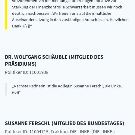
vorzunehmen. An der hier längst überfälligen Initiative zur
Stärkung der Finanzkontrolle Schwarzarbeit müssen wir noch
deutlich nachbessern. Wir freuen uns auf die inhaltliche
Auseinandersetzung in den zuständigen Ausschüssen. Herzlichen
Dank. ({7})
DR.
WOLFGANG
SCHÄUBLE
(
MITGLIED DES
PRÄSIDIUMS
)
Politiker ID: 11001938
Nächste Rednerin ist die Kollegin Susanne Ferschl, Die Linke.
({0})
SUSANNE
FERSCHL
(
MITGLIED DES BUNDESTAGES
)
Politiker ID: 11004715
, Fraktion: DIE LINKE. (DIE LINKE.)