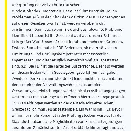
Überprüfung der viel zu bürokratischen
Mindestlohndokumentation. Das alles führt zu strukturellen
Problemen. ({0}) In den Chor der Koalition, der nur Lobeshymnen
auf diesen Gesetzentwurf singt, werden wir aber nicht
einstimmen. Denn auch wenn Sie durchaus relevante Probleme
identifiziert haben, ist Ihr Gesetzentwurf aus unserer Sicht noch
kein großer Wurf. Unsere Skepsis beruht auf mehreren Gründen.
Erstens. Zunächst hat die FDP Bedenken, ob die zusätzlichen
Ermittlungs- und Prüfungskompetenzen rechtsstaatlich
angemessen und diesbezüglich verhältnismäßig ausgestattet
sind. ({1}) Die FDP ist die Partei der Bürgerrechte. Deshalb werden
wir diesen Bedenken im Gesetzgebungsverfahren nachgehen.
Zweitens. Der Finanzminister denkt leider nicht im Traum daran,
den bestehenden Verwaltungswahn einzustampfen.
Verwaltungsvereinfachungen werden nicht ernsthaft angegangen.
Gestern hat mein Kollege Dr. Hoffmann hierzu eine Frage gestellt.
34 000 Meldungen werden an der deutsch-schweizerischen
Grenze täglich manuell abgestempelt. Ein Wahnsinn! ({2}) Bevor
wir immer mehr Personal in die Prüfung stecken, wäre es für den
Staat doch ratsam, alle Möglichkeiten von Effizienzsteigerungen
auszuloten. Zunächst sollten Arbeitsabläufe hinterfragt und auch