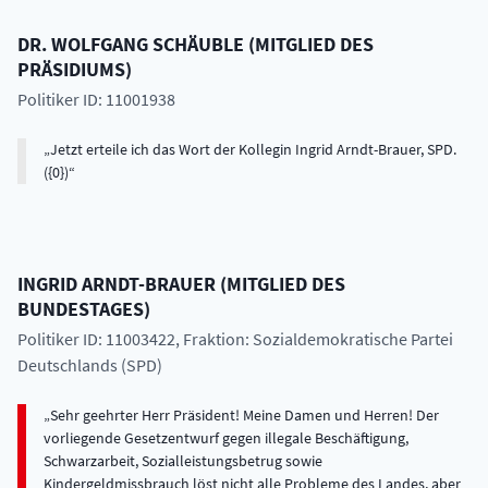
DR.
WOLFGANG
SCHÄUBLE
(
MITGLIED DES
PRÄSIDIUMS
)
Politiker ID: 11001938
Jetzt erteile ich das Wort der Kollegin Ingrid Arndt-Brauer, SPD.
({0})
INGRID
ARNDT-BRAUER
(
MITGLIED DES
BUNDESTAGES
)
Politiker ID: 11003422
, Fraktion: Sozialdemokratische Partei
Deutschlands (SPD)
Sehr geehrter Herr Präsident! Meine Damen und Herren! Der
vorliegende Gesetzentwurf gegen illegale Beschäftigung,
Schwarzarbeit, Sozialleistungsbetrug sowie
Kindergeldmissbrauch löst nicht alle Probleme des Landes, aber