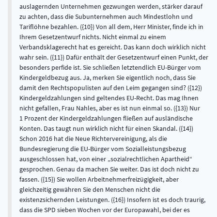
auslagernden Unternehmen gezwungen werden, stärker darauf
zu achten, dass die Subunternehmen auch Mindestlohn und
Tariflöhne bezahlen. ({10}) Von all dem, Herr Minister, finde ich in
Ihrem Gesetzentwurf nichts. Nicht einmal zu einem
Verbandsklagerecht hat es gereicht. Das kann doch wirklich nicht
wahr sein. ({11}) Dafür enthält der Gesetzentwurf einen Punkt, der
besonders perfide ist. Sie schließen letztendlich EU-Bürger vom
Kindergeldbezug aus. Ja, merken Sie eigentlich noch, dass Sie
damit den Rechtspopulisten auf den Leim gegangen sind? ({12})
Kindergeldzahlungen sind geltendes EU-Recht. Das mag Ihnen
nicht gefallen, Frau Nahles, aber es ist nun einmal so. ({13}) Nur
1 Prozent der Kindergeldzahlungen fließen auf ausländische
Konten. Das taugt nun wirklich nicht für einen Skandal. ({14})
Schon 2016 hat die Neue Richtervereinigung, als die
Bundesregierung die EU-Bürger vom Sozialleistungsbezug
ausgeschlossen hat, von einer „sozialrechtlichen Apartheid“
gesprochen. Genau da machen Sie weiter. Das ist doch nicht zu
fassen. ({15}) Sie wollen Arbeitnehmerfreizügigkeit, aber
gleichzeitig gewähren Sie den Menschen nicht die
existenzsichernden Leistungen. ({16}) Insofern ist es doch traurig,
dass die SPD sieben Wochen vor der Europawahl, bei der es