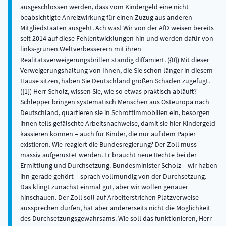
ausgeschlossen werden, dass vom Kindergeld eine nicht
beabsichtigte Anreizwirkung für einen Zuzug aus anderen
Mitgliedstaaten ausgeht. Ach was! Wir von der AfD weisen bereits
seit 2014 auf diese Fehlentwicklungen hin und werden dafür von
links-grünen Weltverbesserern mit ihren
Realitätsverweigerungsbrillen ständig diffamiert. ({0}) Mit dieser
Verweigerungshaltung von Ihnen, die Sie schon länger in diesem
Hause sitzen, haben Sie Deutschland großen Schaden zugefügt.
({1}) Herr Scholz, wissen Sie, wie so etwas praktisch abläuft?
Schlepper bringen systematisch Menschen aus Osteuropa nach
Deutschland, quartieren sie in Schrott­immobilien ein, besorgen
ihnen teils gefälschte Arbeitsnachweise, damit sie hier Kindergeld
kassieren können – auch für Kinder, die nur auf dem Papier
existieren. Wie reagiert die Bundesregierung? Der Zoll muss
massiv aufgerüstet werden. Er braucht neue Rechte bei der
Ermittlung und Durchsetzung. Bundesminister Scholz – wir haben
ihn gerade gehört – sprach vollmundig von der Durchsetzung.
Das klingt zunächst einmal gut, aber wir wollen genauer
hinschauen. Der Zoll soll auf Arbeiterstrichen Platzverweise
aussprechen dürfen, hat aber andererseits nicht die Möglichkeit
des Durchsetzungsgewahrsams. Wie soll das funktionieren, Herr