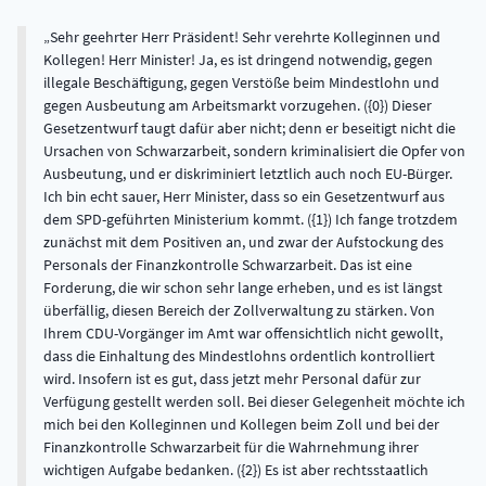
Sehr geehrter Herr Präsident! Sehr verehrte Kolleginnen und
Kollegen! Herr Minister! Ja, es ist dringend notwendig, gegen
illegale Beschäftigung, gegen Verstöße beim Mindestlohn und
gegen Ausbeutung am Arbeitsmarkt vorzugehen. ({0}) Dieser
Gesetzentwurf taugt dafür aber nicht; denn er beseitigt nicht die
Ursachen von Schwarzarbeit, sondern kriminalisiert die Opfer von
Ausbeutung, und er diskriminiert letztlich auch noch EU-Bürger.
Ich bin echt sauer, Herr Minister, dass so ein Gesetzentwurf aus
dem SPD-geführten Ministerium kommt. ({1}) Ich fange trotzdem
zunächst mit dem Positiven an, und zwar der Aufstockung des
Personals der Finanzkontrolle Schwarzarbeit. Das ist eine
Forderung, die wir schon sehr lange erheben, und es ist längst
überfällig, diesen Bereich der Zollverwaltung zu stärken. Von
Ihrem CDU-Vorgänger im Amt war offensichtlich nicht gewollt,
dass die Einhaltung des Mindestlohns ordentlich kontrolliert
wird. Insofern ist es gut, dass jetzt mehr Personal dafür zur
Verfügung gestellt werden soll. Bei dieser Gelegenheit möchte ich
mich bei den Kolleginnen und Kollegen beim Zoll und bei der
Finanzkontrolle Schwarzarbeit für die Wahrnehmung ihrer
wichtigen Aufgabe bedanken. ({2}) Es ist aber rechtsstaatlich