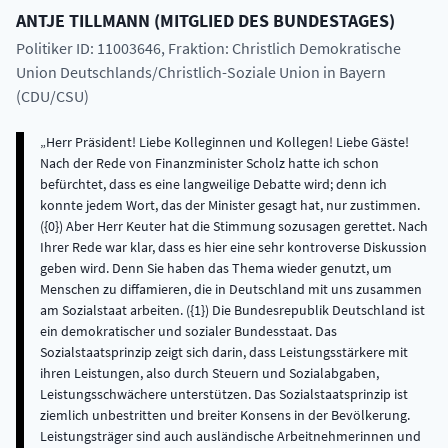
ANTJE
TILLMANN
(
MITGLIED DES BUNDESTAGES
)
Politiker ID: 11003646
, Fraktion: Christlich Demokratische
Union Deutschlands/Christlich-Soziale Union in Bayern
(CDU/CSU)
Herr Präsident! Liebe Kolleginnen und Kollegen! Liebe Gäste!
Nach der Rede von Finanzminister Scholz hatte ich schon
befürchtet, dass es eine langweilige Debatte wird; denn ich
konnte jedem Wort, das der Minister gesagt hat, nur zustimmen.
({0}) Aber Herr Keuter hat die Stimmung sozusagen gerettet. Nach
Ihrer Rede war klar, dass es hier eine sehr kontroverse Diskussion
geben wird. Denn Sie haben das Thema wieder genutzt, um
Menschen zu diffamieren, die in Deutschland mit uns zusammen
am Sozialstaat arbeiten. ({1}) Die Bundesrepublik Deutschland ist
ein demokratischer und sozialer Bundesstaat. Das
Sozialstaatsprinzip zeigt sich darin, dass Leistungsstärkere mit
ihren Leistungen, also durch Steuern und Sozialabgaben,
Leistungsschwächere unterstützen. Das Sozialstaatsprinzip ist
ziemlich unbestritten und breiter Konsens in der Bevölkerung.
Leistungsträger sind auch ausländische Arbeitnehmerinnen und