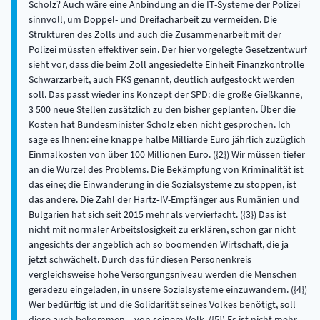
Scholz? Auch wäre eine Anbindung an die IT-Systeme der Polizei
sinnvoll, um Doppel- und Dreifacharbeit zu vermeiden. Die
Strukturen des Zolls und auch die Zusammenarbeit mit der
Polizei müssten effektiver sein. Der hier vorgelegte Gesetzentwurf
sieht vor, dass die beim Zoll angesiedelte Einheit Finanzkontrolle
Schwarzarbeit, auch FKS genannt, deutlich aufgestockt werden
soll. Das passt wieder ins Konzept der SPD: die große Gießkanne,
3 500 neue Stellen zusätzlich zu den bisher geplanten. Über die
Kosten hat Bundesminister Scholz eben nicht gesprochen. Ich
sage es Ihnen: eine knappe halbe Milliarde Euro jährlich zuzüglich
Einmalkosten von über 100 Millionen Euro. ({2}) Wir müssen tiefer
an die Wurzel des Problems. Die Bekämpfung von Kriminalität ist
das eine; die Einwanderung in die Sozialsysteme zu stoppen, ist
das andere. Die Zahl der Hartz‑IV-Empfänger aus Rumänien und
Bulgarien hat sich seit 2015 mehr als vervierfacht. ({3}) Das ist
nicht mit normaler Arbeitslosigkeit zu erklären, schon gar nicht
angesichts der angeblich ach so boomenden Wirtschaft, die ja
jetzt schwächelt. Durch das für diesen Personenkreis
vergleichsweise hohe Versorgungsniveau werden die Menschen
geradezu eingeladen, in unsere Sozialsysteme einzuwandern. ({4})
Wer bedürftig ist und die Solidarität seines Volkes benötigt, soll
diese auch bekommen – von seinem Volk. ({5}) Es ist nicht mehr