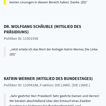
besten Lösungen in diesem Bereich haben. Danke. ({0})
DR.
WOLFGANG
SCHÄUBLE
(
MITGLIED DES
PRÄSIDIUMS
)
Politiker ID: 11001938
Jetzt erteile ich das Wort der Kollegin Katrin Werner, Die Linke.
({0})
KATRIN
WERNER
(
MITGLIED DES BUNDESTAGES
)
Politiker ID: 11004188
, Fraktion: DIE LINKE. (DIE LINKE.)
Sehr geehrter Herr Präsident! Sehr geehrte Damen und Herren!
Wir beraten abschließend über den Entwurf eines Zweiten
Gesetzes zur Änderung des Bundeselterngeld- und