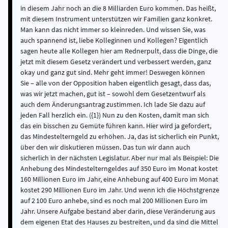
in diesem Jahr noch an die 8 Milliarden Euro kommen. Das heißt,
mit diesem Instrument unterstützen wir Familien ganz konkret.
Man kann das nicht immer so kleinreden. Und wissen Sie, was
auch spannend ist, liebe Kolleginnen und Kollegen? Eigentlich
sagen heute alle Kollegen hier am Rednerpult, dass die Dinge, die
jetzt mit diesem Gesetz verändert und verbessert werden, ganz
okay und ganz gut sind. Mehr geht immer! Deswegen können
Sie – alle von der Opposition haben eigentlich gesagt, dass das,
was wir jetzt machen, gut ist – sowohl dem Gesetzentwurf als
auch dem Änderungsantrag zustimmen. Ich lade Sie dazu auf
jeden Fall herzlich ein. ({1}) Nun zu den Kosten, damit man sich
das ein bisschen zu Gemüte führen kann. Hier wird ja gefordert,
das Mindestelterngeld zu erhöhen. Ja, das ist sicherlich ein Punkt,
über den wir diskutieren müssen. Das tun wir dann auch
sicherlich in der nächsten Legislatur. Aber nur mal als Beispiel: Die
Anhebung des Mindestelterngeldes auf 350 Euro im Monat kostet
160 Millionen Euro im Jahr, eine Anhebung auf 400 Euro im Monat
kostet 290 Millionen Euro im Jahr. Und wenn ich die Höchstgrenze
auf 2 100 Euro anhebe, sind es noch mal 200 Millionen Euro im
Jahr. Unsere Aufgabe bestand aber darin, diese Veränderung aus
dem eigenen Etat des Hauses zu bestreiten, und da sind die Mittel