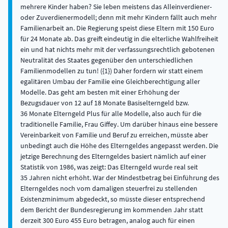
mehrere Kinder haben? Sie leben meistens das Alleinverdiener-
oder Zuverdienermodell; denn mit mehr Kindern fällt auch mehr
Familienarbeit an. Die Regierung speist diese Eltern mit 150 Euro
für 24 Monate ab. Das greift eindeutig in die elterliche Wahlfreiheit
ein und hat nichts mehr mit der verfassungsrechtlich gebotenen
Neutralität des Staates gegenüber den unterschiedlichen
Familienmodellen zu tun! ({1}) Daher fordern wir statt einem
egalitären Umbau der Familie eine Gleichberechtigung aller
Modelle. Das geht am besten mit einer Erhöhung der
Bezugsdauer von 12 auf 18 Monate Basiselterngeld bzw.
36 Monate Elterngeld Plus für alle Modelle, also auch für die
traditionelle Familie, Frau Giffey. Um darüber hinaus eine bessere
Vereinbarkeit von Familie und Beruf zu erreichen, müsste aber
unbedingt auch die Höhe des Elterngeldes angepasst werden. Die
jetzige Berechnung des Elterngeldes basiert nämlich auf einer
Statistik von 1986, was zeigt: Das Elterngeld wurde real seit
35 Jahren nicht erhöht. War der Mindestbetrag bei Einführung des
Elterngeldes noch vom damaligen steuerfrei zu stellenden
Existenzminimum abgedeckt, so müsste dieser entsprechend
dem Bericht der Bundesregierung im kommenden Jahr statt
derzeit 300 Euro 455 Euro betragen, analog auch für einen