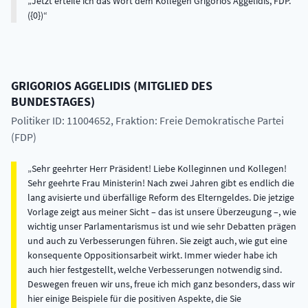
Jetzt erteile ich das Wort dem Kollegen Grigorios Aggelidis, FDP.
({0})
GRIGORIOS
AGGELIDIS
(
MITGLIED DES
BUNDESTAGES
)
Politiker ID: 11004652
, Fraktion: Freie Demokratische Partei
(FDP)
Sehr geehrter Herr Präsident! Liebe Kolleginnen und Kollegen!
Sehr geehrte Frau Ministerin! Nach zwei Jahren gibt es endlich die
lang avisierte und überfällige Reform des Elterngeldes. Die jetzige
Vorlage zeigt aus meiner Sicht – das ist unsere Überzeugung –, wie
wichtig unser Parlamentarismus ist und wie sehr Debatten prägen
und auch zu Verbesserungen führen. Sie zeigt auch, wie gut eine
konsequente Oppositionsarbeit wirkt. Immer wieder habe ich
auch hier festgestellt, welche Verbesserungen notwendig sind.
Deswegen freuen wir uns, freue ich mich ganz besonders, dass wir
hier einige Beispiele für die positiven Aspekte, die Sie