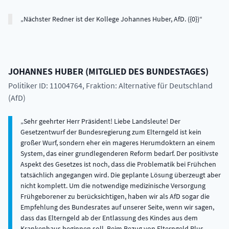
Nächster Redner ist der Kollege Johannes Huber, AfD. ({0})
JOHANNES
HUBER
(
MITGLIED DES BUNDESTAGES
)
Politiker ID: 11004764
, Fraktion: Alternative für Deutschland
(AfD)
Sehr geehrter Herr Präsident! Liebe Landsleute! Der
Gesetzentwurf der Bundesregierung zum Elterngeld ist kein
großer Wurf, sondern eher ein mageres Herumdoktern an einem
System, das einer grundlegenderen Reform bedarf. Der positivste
Aspekt des Gesetzes ist noch, dass die Problematik bei Frühchen
tatsächlich angegangen wird. Die geplante Lösung überzeugt aber
nicht komplett. Um die notwendige medizinische Versorgung
Frühgeborener zu berücksichtigen, haben wir als AfD sogar die
Empfehlung des Bundesrates auf unserer Seite, wenn wir sagen,
dass das Elterngeld ab der Entlassung des Kindes aus dem
Krankenhaus beginnen soll. Beim Bezug von Elterngeld Plus