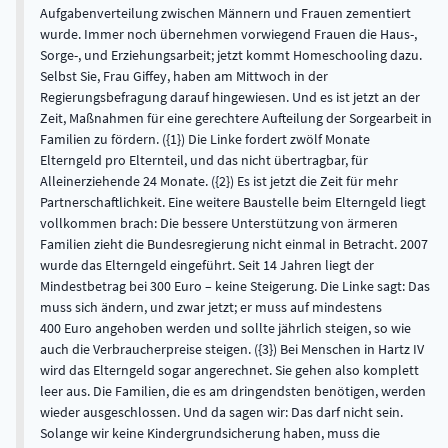
Aufgabenverteilung zwischen Männern und Frauen zementiert
wurde. Immer noch übernehmen vorwiegend Frauen die Haus-,
Sorge-, und Erziehungsarbeit; jetzt kommt Homeschooling dazu.
Selbst Sie, Frau Giffey, haben am Mittwoch in der
Regierungsbefragung darauf hingewiesen. Und es ist jetzt an der
Zeit, Maßnahmen für eine gerechtere Aufteilung der Sorgearbeit in
Familien zu fördern. ({1}) Die Linke fordert zwölf Monate
Elterngeld pro Elternteil, und das nicht übertragbar, für
Alleinerziehende 24 Monate. ({2}) Es ist jetzt die Zeit für mehr
Partnerschaftlichkeit. Eine weitere Baustelle beim Elterngeld liegt
vollkommen brach: Die bessere Unterstützung von ärmeren
Familien zieht die Bundesregierung nicht einmal in Betracht. 2007
wurde das Elterngeld eingeführt. Seit 14 Jahren liegt der
Mindestbetrag bei 300 Euro – keine Steigerung. Die Linke sagt: Das
muss sich ändern, und zwar jetzt; er muss auf mindestens
400 Euro angehoben werden und sollte jährlich steigen, so wie
auch die Verbraucherpreise steigen. ({3}) Bei Menschen in Hartz IV
wird das Elterngeld sogar angerechnet. Sie gehen also komplett
leer aus. Die Familien, die es am dringendsten benötigen, werden
wieder ausgeschlossen. Und da sagen wir: Das darf nicht sein.
Solange wir keine Kindergrundsicherung haben, muss die