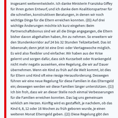
insgesamt weiterentwickeln. Ich danke Ministerin Franziska Giffey
für ihren guten Entwurf, und ich danke dem Koalitionspartner für
die schnellen, konstruktiven Beratungen, in denen wir noch
wichtige Dinge für die Eltern erreichen konnten. ({0}) Auf drei
wichtige Änderungen möchte ich kurz eingehen: Beim
Partnerschaftsbonus sind wir all die Dinge angegangen, die Eltern
bisher davon abgehalten haben, ihn zu nehmen. So erweitern wir
den Stundenkorridor auf 24 bis 32 Stunden Teilzeitarbeit. Das ist
lebensnah; denn jetzt ist eine Drei- oder Viertagewoche möglich.
Es wird also flexibler und einfacher. Wir haben aus der Krise
gelernt und sorgen dafür, dass sich Kurzarbeit oder Krankengeld
nicht mehr negativ auswirken, eine Regelung, die wir auf Dauer
übernehmen. Wenn ein Kind zu früh auf die Welt kommt, ist dies
für Eltern und Kind oft eine riesige Herausforderung. Deswegen
führen wir eine neue Regelung für diese Familien in das Elterngeld
ein; deswegen werden wir diese Familien länger unterstützen. ({1})
Ich bin froh, dass wir an dieser Stelle noch einmal Verbesserungen
für die Familien erreichen konnten. Das lag uns gemeinsam
wirklich am Herzen. Künftig wird es gestaffelt, je nachdem, ob das
Kind 6, 8, 12 oder 16 Wochen zu früh geboren wurde, je einen
weiteren Monat Elterngeld geben. ({2}) Diese Regelung gibt den