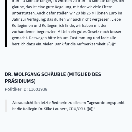
früh – 3 Monate länger, 16 Wochen zu früh – 4 Monate länger. Ich
glaube, das ist eine gute Regelung, mit der wir viele Eltern
unterstützen. Auch dafür stellen wir 20 bis 25 Millionen Euro im
Jahr zur Verfügung; das dürfen wir auch nicht vergessen. Liebe
Kolleginnen und Kollegen, ich finde, wir haben mit den
vorhandenen begrenzten Mitteln ein gutes Gesetz noch besser
gemacht. Deswegen bitte ich um Zustimmung und lade alle
herzlich dazu ein. Vielen Dank für die Aufmerksamkeit. ({3})
DR.
WOLFGANG
SCHÄUBLE
(
MITGLIED DES
PRÄSIDIUMS
)
Politiker ID: 11001938
Voraussichtlich letzte Rednerin zu diesem Tagesordnungspunkt
ist die Kollegin Dr. Silke Launert, CDU/CSU. ({0})