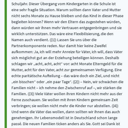
Schuljahr. Dieser Übergang vom Kindergarten in die Schule ist
eine sehr fragile Situation. Warum sollten dann Vater und Mutter
nicht sechs Monate zu Hause bleiben und das Kind in dieser Phase
begleiten können? Wenn wir den Eltern das zugestehen würden,
dann würden wir ihnen mehr Vertrauen entgegenbringen und sie
wirklich unterstützen. Das wäre eine Flexibilisierung, die den
Namen auch verdient. ({1}) Lassen Sie uns über die
Partnerkomponente reden. Nur damit hier keine Zweifel
aufkommen: Ja, ich will mehr Anreize für Väter, ich will, dass Väter
sich möglichst gut an der Erziehung beteiligen können. Deshalb
schlagen wir „acht, acht, acht“ vor: acht Monate Elterngeld für die
Mutter, acht für den Vater, acht zur gemeinsamen Verfügung. Eine
echte paritätische Aufteilung – das wäre doch ein Ziel, und nicht
„ein bisschen“ oder „ein paar Tage“. ({2}) – Nein, wir schwächen die
Familien nicht – ich nehme den Zwischenruf auf –, wir stärken die
Familien. ({3}) Viele Väter wollen ihren Kindern nicht mehr aus der
Ferne zuschauen. Sie wollen mit ihren Kindern gemeinsam Zeit
verbringen; sie wollen nicht mehr die Kinder nur abstellen. ({4})
Und wenn die Väter das wollen, dann sollten wir ihnen das auch
genehmigen. Ihr Lebensmodell ist in Deutschland schon lange
passé. Die neuen Familien ticken anders als Sie. Gott sei Dank ist