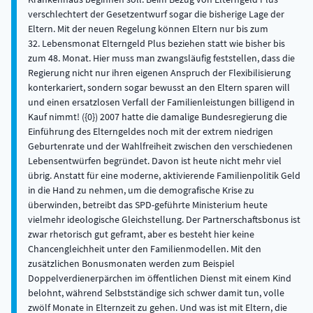
verschlechtert der Gesetzentwurf sogar die bisherige Lage der
Eltern. Mit der neuen Regelung können Eltern nur bis zum
32. Lebensmonat Elterngeld Plus beziehen statt wie bisher bis
zum 48. Monat. Hier muss man zwangsläufig feststellen, dass die
Regierung nicht nur ihren eigenen Anspruch der Flexibilisierung
konterkariert, sondern sogar bewusst an den Eltern sparen will
und einen ersatzlosen Verfall der Familienleistungen billigend in
Kauf nimmt! ({0}) 2007 hatte die damalige Bundesregierung die
Einführung des Elterngeldes noch mit der extrem niedrigen
Geburtenrate und der Wahlfreiheit zwischen den verschiedenen
Lebensentwürfen begründet. Davon ist heute nicht mehr viel
übrig. Anstatt für eine moderne, aktivierende Familienpolitik Geld
in die Hand zu nehmen, um die demografische Krise zu
überwinden, betreibt das SPD-geführte Ministerium heute
vielmehr ideologische Gleichstellung. Der Partnerschaftsbonus ist
zwar rhetorisch gut geframt, aber es besteht hier keine
Chancengleichheit unter den Familienmodellen. Mit den
zusätzlichen Bonusmonaten werden zum Beispiel
Doppelverdienerpärchen im öffentlichen Dienst mit einem Kind
belohnt, während Selbstständige sich schwer damit tun, volle
zwölf Monate in Elternzeit zu gehen. Und was ist mit Eltern, die