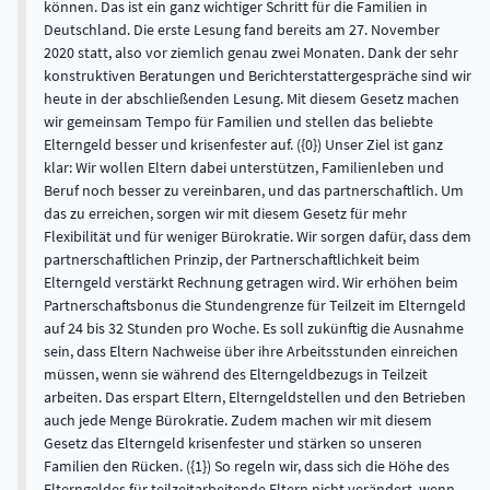
können. Das ist ein ganz wichtiger Schritt für die Familien in
Deutschland. Die erste Lesung fand bereits am 27. November
2020 statt, also vor ziemlich genau zwei Monaten. Dank der sehr
konstruktiven Beratungen und Berichterstattergespräche sind wir
heute in der abschließenden Lesung. Mit diesem Gesetz machen
wir gemeinsam Tempo für Familien und stellen das beliebte
Elterngeld besser und krisenfester auf. ({0}) Unser Ziel ist ganz
klar: Wir wollen Eltern dabei unterstützen, Familienleben und
Beruf noch besser zu vereinbaren, und das partnerschaftlich. Um
das zu erreichen, sorgen wir mit diesem Gesetz für mehr
Flexibilität und für weniger Bürokratie. Wir sorgen dafür, dass dem
partnerschaftlichen Prinzip, der Partnerschaftlichkeit beim
Elterngeld verstärkt Rechnung getragen wird. Wir erhöhen beim
Partnerschaftsbonus die Stundengrenze für Teilzeit im Elterngeld
auf 24 bis 32 Stunden pro Woche. Es soll zukünftig die Ausnahme
sein, dass Eltern Nachweise über ihre Arbeitsstunden einreichen
müssen, wenn sie während des Elterngeldbezugs in Teilzeit
arbeiten. Das erspart Eltern, Elterngeldstellen und den Betrieben
auch jede Menge Bürokratie. Zudem machen wir mit diesem
Gesetz das Elterngeld krisenfester und stärken so unseren
Familien den Rücken. ({1}) So regeln wir, dass sich die Höhe des
Elterngeldes für teilzeitarbeitende Eltern nicht verändert, wenn