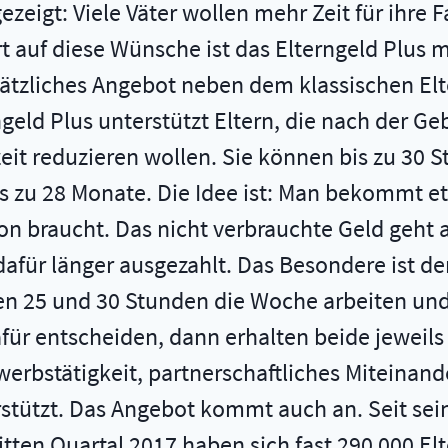
ezeigt: Viele Väter wollen mehr Zeit für ihre
ort auf diese Wünsche ist das Elterngeld Plus 
zusätzliches Angebot neben dem klassischen El
d Plus unterstützt Eltern, die nach der Gebur
lzeit reduzieren wollen. Sie können bis zu 30
is zu 28 Monate. Die Idee ist: Man bekommt e
n braucht. Das nicht verbrauchte Geld geht a
für länger ausgezahlt. Das Besondere ist der
hen 25 und 30 Stunden die Woche arbeiten und
für entscheiden, dann erhalten beide jeweils 
r Erwerbstätigkeit, partnerschaftliches Miteinan
rstützt. Das Angebot kommt auch an. Seit sein
ten Quartal 2017 haben sich fast 290 000 Elte