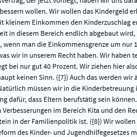
svertrag, der jetzt vorliegt, haben wir uns dar
bessern wollen. Wir wollen das Kindergeld e
mit kleinem Einkommen den Kinderzuschlag erh
keit in diesem Bereich endlich abgebaut wird
t, wenn man die Einkommensgrenze um nur 1 E
 was wir in unserem Recht haben. Wir haben t
gt bei nur gut 40 Prozent. Wir ziehen hier als
upt keinen Sinn. ({7}) Auch das werden wir ä
t. Natürlich müssen wir in die Kinderbetreuung
g dafür, dass Eltern berufstätig sein können.
llen Verbesserungen im Bereich Kita und den 
ein in der Familienpolitik ist. ({8}) Wir woll
orm des Kinder- und Jugendhilfegesetzes mi