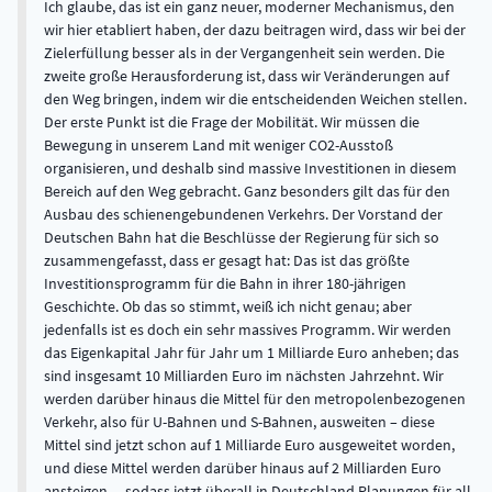
Ich glaube, das ist ein ganz neuer, moderner Mechanismus, den
wir hier etabliert haben, der dazu beitragen wird, dass wir bei der
Zielerfüllung besser als in der Vergangenheit sein werden. Die
zweite große Herausforderung ist, dass wir Veränderungen auf
den Weg bringen, indem wir die entscheidenden Weichen stellen.
Der erste Punkt ist die Frage der Mobilität. Wir müssen die
Bewegung in unserem Land mit weniger CO2-Ausstoß
organisieren, und deshalb sind massive Investitionen in diesem
Bereich auf den Weg gebracht. Ganz besonders gilt das für den
Ausbau des schienengebundenen Verkehrs. Der Vorstand der
Deutschen Bahn hat die Beschlüsse der Regierung für sich so
zusammengefasst, dass er gesagt hat: Das ist das größte
Investitionsprogramm für die Bahn in ihrer 180-jährigen
Geschichte. Ob das so stimmt, weiß ich nicht genau; aber
jedenfalls ist es doch ein sehr massives Programm. Wir werden
das Eigenkapital Jahr für Jahr um 1 Milliarde Euro anheben; das
sind insgesamt 10 Milliarden Euro im nächsten Jahrzehnt. Wir
werden darüber hinaus die Mittel für den metropolenbezogenen
Verkehr, also für U-Bahnen und S-Bahnen, ausweiten – diese
Mittel sind jetzt schon auf 1 Milliarde Euro ausgeweitet worden,
und diese Mittel werden darüber hinaus auf 2 Milliarden Euro
ansteigen –, sodass jetzt überall in Deutschland Planungen für all