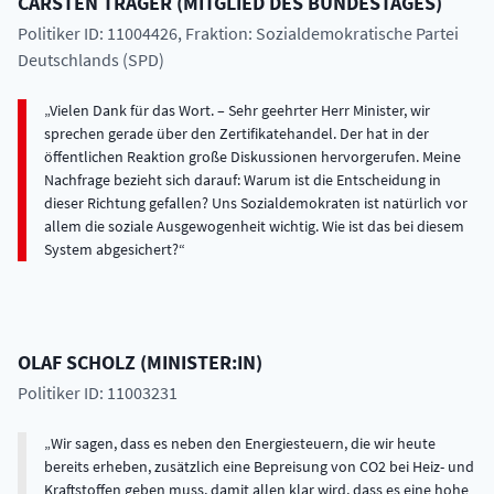
CARSTEN
TRÄGER
(
MITGLIED DES BUNDESTAGES
)
Politiker ID: 11004426
, Fraktion: Sozialdemokratische Partei
Deutschlands (SPD)
Vielen Dank für das Wort. – Sehr geehrter Herr Minister, wir
sprechen gerade über den Zertifikatehandel. Der hat in der
öffentlichen Reaktion große Diskussionen hervorgerufen. Meine
Nachfrage bezieht sich darauf: Warum ist die Entscheidung in
dieser Richtung gefallen? Uns Sozialdemokraten ist natürlich vor
allem die soziale Ausgewogenheit wichtig. Wie ist das bei diesem
System abgesichert?
OLAF
SCHOLZ
(
MINISTER:IN
)
Politiker ID: 11003231
Wir sagen, dass es neben den Energiesteuern, die wir heute
bereits erheben, zusätzlich eine Bepreisung von CO2 bei Heiz- und
Kraftstoffen geben muss, damit allen klar wird, dass es eine hohe