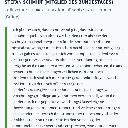
STEFAN
SCHMIDT
(
MITGLIED DES BUNDESTAGES
)
Politiker ID: 11004877
, Fraktion: Bündnis 90/Die Grünen
(Grüne)
Ich glaube auch, dass es notwendig ist, dass wir diese
Einnahmequelle von über 14 Milliarden Euro als eine der
wichtigsten Einnahmequellen für die Kommunen erhalten.
Nichtsdestoweniger muss ich schon nachhaken; denn, wie gesagt,
zuletzt gab es Debatten, die sich vom kompletten Fallenlassen
des jetzigen Gesetzentwurfs über eine Neuplanung bis hin zur
Freigabe an die Länder erstreckten. All das sind Debatten, die aus
meiner Sicht in diesem engen zeitlichen Korridor hoch
problematisch sind. Ich möchte Sie ganz konkret fragen, welche
Position Sie zu der noch offenen Frage des
Länderfinanzausgleichs einnehmen. Da ist ja die Frage, welche
Berechnungsgrundlage aufgenommen werden soll, wenn die
Länder durch die geplante Abweichungsklausel eigene
Abweichungen vornehmen können, und welche Veränderungen
insbesondere im Bereich der Grundsteuer C noch möglich oder
denkbar sind. Konkret möchte ich den Vorschlag der
kommunalen Spitzenverbände ansprechen, eine Grundsteuer C