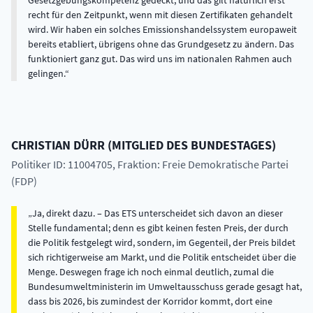
Gesetzgebungskompetenz gedeckt, und das gilt natürlich erst
recht für den Zeitpunkt, wenn mit diesen Zertifikaten gehandelt
wird. Wir haben ein solches Emissionshandelssystem europaweit
bereits etabliert, übrigens ohne das Grundgesetz zu ändern. Das
funktioniert ganz gut. Das wird uns im nationalen Rahmen auch
gelingen.
CHRISTIAN
DÜRR
(
MITGLIED DES BUNDESTAGES
)
Politiker ID: 11004705
, Fraktion: Freie Demokratische Partei
(FDP)
Ja, direkt dazu. – Das ETS unterscheidet sich davon an dieser
Stelle fundamental; denn es gibt keinen festen Preis, der durch
die Politik festgelegt wird, sondern, im Gegenteil, der Preis bildet
sich richtigerweise am Markt, und die Politik entscheidet über die
Menge. Deswegen frage ich noch einmal deutlich, zumal die
Bundesumweltministerin im Umweltausschuss gerade gesagt hat,
dass bis 2026, bis zumindest der Korridor kommt, dort eine