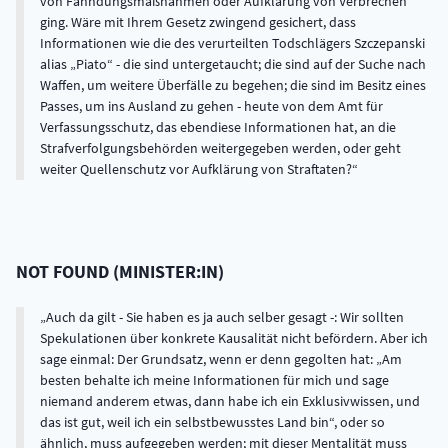
von Fahndungsmaßnahmen oder Aufklärung von Verbrechen
ging. Wäre mit Ihrem Gesetz zwingend gesichert, dass
Informationen wie die des verurteilten Todschlägers Szczepanski
alias „Piato“ - die sind untergetaucht; die sind auf der Suche nach
Waffen, um weitere Überfälle zu begehen; die sind im Besitz eines
Passes, um ins Ausland zu gehen - heute von dem Amt für
Verfassungsschutz, das ebendiese Informationen hat, an die
Strafverfolgungsbehörden weitergegeben werden, oder geht
weiter Quellenschutz vor Aufklärung von Straftaten?
NOT FOUND
(
MINISTER:IN
)
Auch da gilt - Sie haben es ja auch selber gesagt -: Wir sollten
Spekulationen über konkrete Kausalität nicht befördern. Aber ich
sage einmal: Der Grundsatz, wenn er denn gegolten hat: „Am
besten behalte ich meine Informationen für mich und sage
niemand anderem etwas, dann habe ich ein Exklusivwissen, und
das ist gut, weil ich ein selbstbewusstes Land bin“, oder so
ähnlich, muss aufgegeben werden; mit dieser Mentalität muss