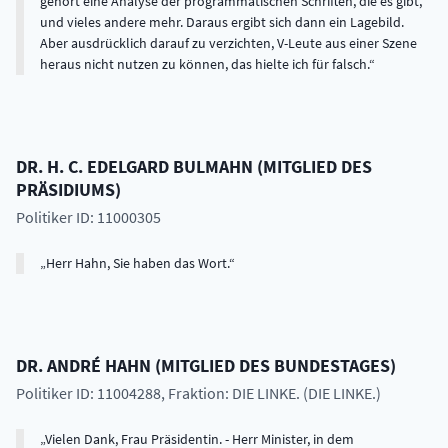
gehört eine Analyse der programmatischen Schriften, die es gibt,
und vieles andere mehr. Daraus ergibt sich dann ein Lagebild.
Aber ausdrücklich darauf zu verzichten, V-Leute aus einer Szene
heraus nicht nutzen zu können, das hielte ich für falsch.
DR. H. C.
EDELGARD
BULMAHN
(
MITGLIED DES
PRÄSIDIUMS
)
Politiker ID: 11000305
Herr Hahn, Sie haben das Wort.
DR.
ANDRÉ
HAHN
(
MITGLIED DES BUNDESTAGES
)
Politiker ID: 11004288
, Fraktion: DIE LINKE. (DIE LINKE.)
Vielen Dank, Frau Präsidentin. - Herr Minister, in dem