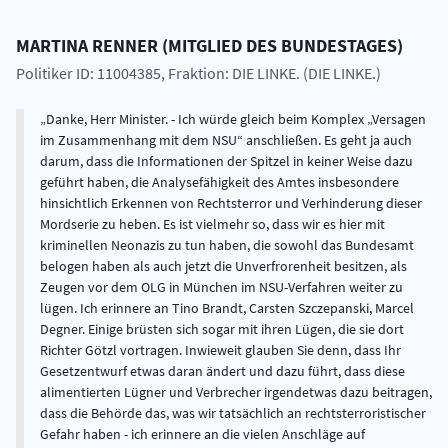
MARTINA
RENNER
(
MITGLIED DES BUNDESTAGES
)
Politiker ID: 11004385
, Fraktion: DIE LINKE. (DIE LINKE.)
Danke, Herr Minister. - Ich würde gleich beim Komplex „Versagen
im Zusammenhang mit dem NSU“ anschließen. Es geht ja auch
darum, dass die Informationen der Spitzel in keiner Weise dazu
geführt haben, die Analysefähigkeit des Amtes insbesondere
hinsichtlich Erkennen von Rechtsterror und Verhinderung dieser
Mordserie zu heben. Es ist vielmehr so, dass wir es hier mit
kriminellen Neonazis zu tun haben, die sowohl das Bundesamt
belogen haben als auch jetzt die Unverfrorenheit besitzen, als
Zeugen vor dem OLG in München im NSU-Verfahren weiter zu
lügen. Ich erinnere an Tino Brandt, Carsten Szczepanski, Marcel
Degner. Einige brüsten sich sogar mit ihren Lügen, die sie dort
Richter Götzl vortragen. Inwieweit glauben Sie denn, dass Ihr
Gesetzentwurf etwas daran ändert und dazu führt, dass diese
alimentierten Lügner und Verbrecher irgendetwas dazu beitragen,
dass die Behörde das, was wir tatsächlich an rechtsterroristischer
Gefahr haben - ich erinnere an die vielen Anschläge auf