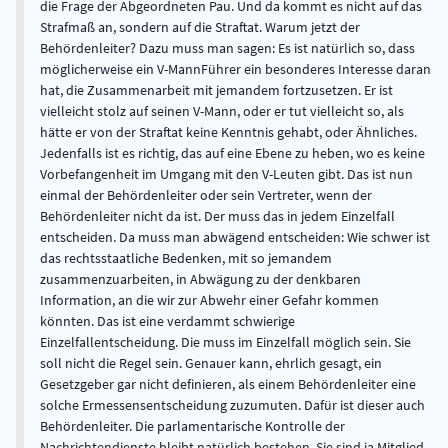
die Frage der Abgeordneten Pau. Und da kommt es nicht auf das
Strafmaß an, sondern auf die Straftat. Warum jetzt der
Behördenleiter? Dazu muss man sagen: Es ist natürlich so, dass
möglicherweise ein V-MannFührer ein besonderes Interesse daran
hat, die Zusammenarbeit mit jemandem fortzusetzen. Er ist
vielleicht stolz auf seinen V-Mann, oder er tut vielleicht so, als
hätte er von der Straftat keine Kenntnis gehabt, oder Ähnliches.
Jedenfalls ist es richtig, das auf eine Ebene zu heben, wo es keine
Vorbefangenheit im Umgang mit den V-Leuten gibt. Das ist nun
einmal der Behördenleiter oder sein Vertreter, wenn der
Behördenleiter nicht da ist. Der muss das in jedem Einzelfall
entscheiden. Da muss man abwägend entscheiden: Wie schwer ist
das rechtsstaatliche Bedenken, mit so jemandem
zusammenzuarbeiten, in Abwägung zu der denkbaren
Information, an die wir zur Abwehr einer Gefahr kommen
könnten. Das ist eine verdammt schwierige
Einzelfallentscheidung. Die muss im Einzelfall möglich sein. Sie
soll nicht die Regel sein. Genauer kann, ehrlich gesagt, ein
Gesetzgeber gar nicht definieren, als einem Behördenleiter eine
solche Ermessensentscheidung zuzumuten. Dafür ist dieser auch
Behördenleiter. Die parlamentarische Kontrolle der
Nachrichtendienste bleibt natürlich bestehen. Sie sind ja Mitglied