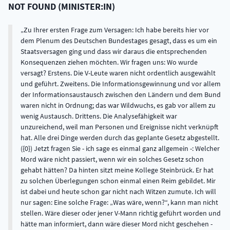
NOT FOUND
(
MINISTER:IN
)
Zu Ihrer ersten Frage zum Versagen: Ich habe bereits hier vor
dem Plenum des Deutschen Bundestages gesagt, dass es um ein
Staatsversagen ging und dass wir daraus die entsprechenden
Konsequenzen ziehen möchten. Wir fragen uns: Wo wurde
versagt? Erstens. Die V-Leute waren nicht ordentlich ausgewählt
und geführt. Zweitens. Die Informationsgewinnung und vor allem
der Informationsaustausch zwischen den Ländern und dem Bund
waren nicht in Ordnung; das war Wildwuchs, es gab vor allem zu
wenig Austausch. Drittens. Die Analysefähigkeit war
unzureichend, weil man Personen und Ereignisse nicht verknüpft
hat. Alle drei Dinge werden durch das geplante Gesetz abgestellt.
({0}) Jetzt fragen Sie - ich sage es einmal ganz allgemein -: Welcher
Mord wäre nicht passiert, wenn wir ein solches Gesetz schon
gehabt hätten? Da hinten sitzt meine Kollege Steinbrück. Er hat
zu solchen Überlegungen schon einmal einen Reim gebildet. Mir
ist dabei und heute schon gar nicht nach Witzen zumute. Ich will
nur sagen: Eine solche Frage: „Was wäre, wenn?“, kann man nicht
stellen. Wäre dieser oder jener V-Mann richtig geführt worden und
hätte man informiert, dann wäre dieser Mord nicht geschehen -