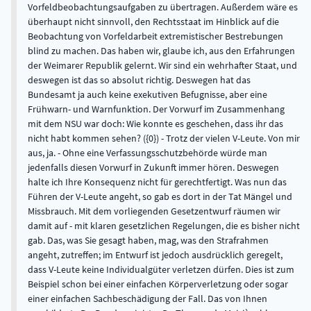
Vorfeldbeobachtungsaufgaben zu übertragen. Außerdem wäre es
überhaupt nicht sinnvoll, den Rechtsstaat im Hinblick auf die
Beobachtung von Vorfeldarbeit extremistischer Bestrebungen
blind zu machen. Das haben wir, glaube ich, aus den Erfahrungen
der Weimarer Republik gelernt. Wir sind ein wehrhafter Staat, und
deswegen ist das so absolut richtig. Deswegen hat das
Bundesamt ja auch keine exekutiven Befugnisse, aber eine
Frühwarn- und Warnfunktion. Der Vorwurf im Zusammenhang
mit dem NSU war doch: Wie konnte es geschehen, dass ihr das
nicht habt kommen sehen? ({0}) - Trotz der vielen V-Leute. Von mir
aus, ja. - Ohne eine Verfassungsschutzbehörde würde man
jedenfalls diesen Vorwurf in Zukunft immer hören. Deswegen
halte ich Ihre Konsequenz nicht für gerechtfertigt. Was nun das
Führen der V-Leute angeht, so gab es dort in der Tat Mängel und
Missbrauch. Mit dem vorliegenden Gesetzentwurf räumen wir
damit auf - mit klaren gesetzlichen Regelungen, die es bisher nicht
gab. Das, was Sie gesagt haben, mag, was den Strafrahmen
angeht, zutreffen; im Entwurf ist jedoch ausdrücklich geregelt,
dass V-Leute keine Individualgüter verletzen dürfen. Dies ist zum
Beispiel schon bei einer einfachen Körperverletzung oder sogar
einer einfachen Sachbeschädigung der Fall. Das von Ihnen