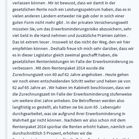
verlassen können . Mir ist bewusst, dass wir damit in der
gesetzlichen Rente noch ein Leistungsspektrum haben, das es in
vielen anderen Ländern entweder nie gab oder in solch einer
guten Form nicht mehr gibt . In der privaten Versicherungswelt
müssten Sie, um das Erwerbsminderungsrisiko abzusichern, sehr
viel Geld in die Hand nehmen und zusätzliche Prämien zahlen .
Das ist extrem teuer . Insoweit ist das nicht der Weg, den wir hier
empfehlen können . Deshalb freue ich mich sehr darüber, dass wir
es in dieser Legislatur gleich zweimal geschafft haben, die
gesetzlichen Rentenleistungen im Falle der Erwerbsminderung zu
verbessern . Mit dem Rentenpaket 2014 wurde die
Zurechnungszeit von 60 auf 62 Jahre angehoben . Heute gehen
wir noch einen entscheidenden Schritt weiter und heben sie von
62 auf 65 Jahre an . Wir haben im Kabinett beschlossen, dass wir
die Zurechnungszeit im Falle der Erwerbsminderung stufenweise
um weitere drei Jahre anheben. Die Betroffenen werden also
langfristig so gestellt, als hätten sie bis zum 65 . Lebensjahr
durchgearbeitet, was sie aufgrund ihrer Erwerbsminderung in
Wahrheit gar nicht können . Nachdem wir also schon mit dem
Rentenpaket 2014 spürbar die Renten erhöht haben, nämlich um
durchschnittlich 5 Prozent, erhöhen wir die