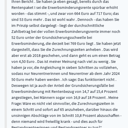
Ihren Bericht . Sie haben ja eben gesagt, bereits durch das
Rentenpaket I sei die Erwerbsminderungsrente spürbar erhöht
worden - das stimmt -, und zwar von 664 Euro auf 717 Euro; das
sind 53 Euro mehr . Das ist wohl wahr . Dennoch - das haben Sie
im Prinzip selbst dargelegt - liegt der durchschnittliche
Zahlbetrag bei der vollen Erwerbsminderungsrente immer noch
52 Euro unter der Grundsicherungsschwelle bei
Erwerbsminderung, die derzeit bei 769 Euro liegt . Sie haben jetzt
dargestellt, dass Sie die Zurechnungszeiten anheben . Das wird
aber erst ab 2018 geschehen, und dann geht es um einen Betrag
von 4,50 Euro . Das ist meiner Meinung nach viel zu wenig . Sie
haben ja vor, die Angleichung in sieben Schritten zu vollziehen,
sodass nur Neurentnerinnen und Neurentner ab dem Jahr 2024
50 Euro mehr haben werden . Ich sage: Das funktioniert nicht .
Deswegen ist ja auch der Anteil der Grundsicherungsfälle bei
Erwerbsminderung mit Rentenbezug von 14,7 auf 15,4 Prozent
angestiegen, bei Männern sogar von 16,9 auf 18 Prozent . Meine
Frage: Wäre es nicht viel sinnvoller, die Zurechnungszeiten in
einem Schritt und sofort auf 65 anzuheben, darüber hinaus die
unsinnigen Abschläge von im Schnitt 10,8 Prozent abzuschaffen -
denn niemand wird freiwillig krank - und dies auch für
Bestandsrentnerinnen und Bestandsrentner zu tun?