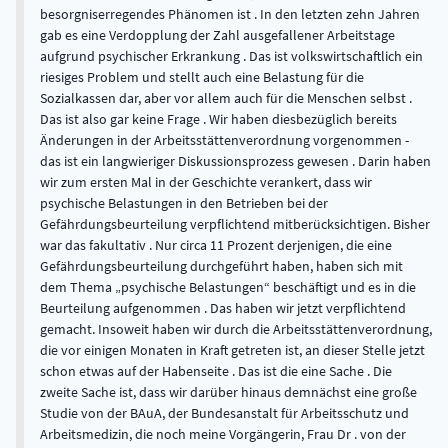
besorgniserregendes Phänomen ist . In den letzten zehn Jahren
gab es eine Verdopplung der Zahl ausgefallener Arbeitstage
aufgrund psychischer Erkrankung . Das ist volkswirtschaftlich ein
riesiges Problem und stellt auch eine Belastung für die
Sozialkassen dar, aber vor allem auch für die Menschen selbst .
Das ist also gar keine Frage . Wir haben diesbezüglich bereits
Änderungen in der Arbeitsstättenverordnung vorgenommen -
das ist ein langwieriger Diskussionsprozess gewesen . Darin haben
wir zum ersten Mal in der Geschichte verankert, dass wir
psychische Belastungen in den Betrieben bei der
Gefährdungsbeurteilung verpflichtend mitberücksichtigen. Bisher
war das fakultativ . Nur circa 11 Prozent derjenigen, die eine
Gefährdungsbeurteilung durchgeführt haben, haben sich mit
dem Thema „psychische Belastungen“ beschäftigt und es in die
Beurteilung aufgenommen . Das haben wir jetzt verpflichtend
gemacht. Insoweit haben wir durch die Arbeitsstättenverordnung,
die vor einigen Monaten in Kraft getreten ist, an dieser Stelle jetzt
schon etwas auf der Habenseite . Das ist die eine Sache . Die
zweite Sache ist, dass wir darüber hinaus demnächst eine große
Studie von der BAuA, der Bundesanstalt für Arbeitsschutz und
Arbeitsmedizin, die noch meine Vorgängerin, Frau Dr . von der