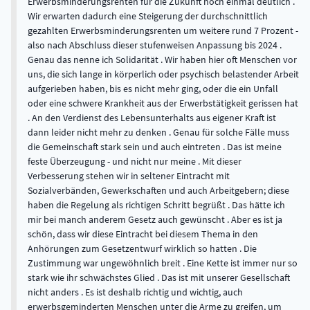
Erwerbsminderungsrenten für die Zukunft noch einmal deutlich .
Wir erwarten dadurch eine Steigerung der durchschnittlich
gezahlten Erwerbsminderungsrenten um weitere rund 7 Prozent -
also nach Abschluss dieser stufenweisen Anpassung bis 2024 .
Genau das nenne ich Solidarität . Wir haben hier oft Menschen vor
uns, die sich lange in körperlich oder psychisch belastender Arbeit
aufgerieben haben, bis es nicht mehr ging, oder die ein Unfall
oder eine schwere Krankheit aus der Erwerbstätigkeit gerissen hat
. An den Verdienst des Lebensunterhalts aus eigener Kraft ist
dann leider nicht mehr zu denken . Genau für solche Fälle muss
die Gemeinschaft stark sein und auch eintreten . Das ist meine
feste Überzeugung - und nicht nur meine . Mit dieser
Verbesserung stehen wir in seltener Eintracht mit
Sozialverbänden, Gewerkschaften und auch Arbeitgebern; diese
haben die Regelung als richtigen Schritt begrüßt . Das hätte ich
mir bei manch anderem Gesetz auch gewünscht . Aber es ist ja
schön, dass wir diese Eintracht bei diesem Thema in den
Anhörungen zum Gesetzentwurf wirklich so hatten . Die
Zustimmung war ungewöhnlich breit . Eine Kette ist immer nur so
stark wie ihr schwächstes Glied . Das ist mit unserer Gesellschaft
nicht anders . Es ist deshalb richtig und wichtig, auch
erwerbsgeminderten Menschen unter die Arme zu greifen, um