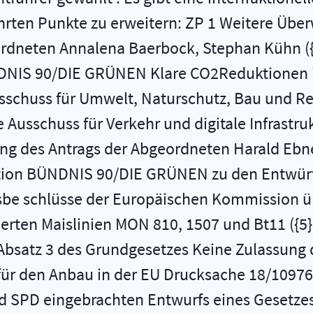
ührten Punkte zu erweitern: ZP 1 Weitere Über
ordneten Annalena Baerbock, Stephan Kühn ({
DNIS 90/DIE GRÜNEN Klare CO2­Reduktionen 
schuss für Umwelt, Naturschutz, Bau und Rea
 Ausschuss für Verkehr und digitale Infrastr
g des Antrags der Abgeordneten Harald Ebner
ktion BÜNDNIS 90/DIE GRÜNEN zu den Entwürf
be­ schlüsse der Europäischen Kommission ü
rten Maislinien MON 810, 1507 und Bt11 ({5}
Absatz 3 des Grundgesetzes Keine Zulassung 
für den Anbau in der EU Drucksache 18/10976 
 SPD eingebrachten Entwurfs eines Gesetzes