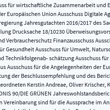
ss für wirtschaftliche Zusammenarbeit und E
der Europäischen Union Ausschuss Digitale A
regierung Jahresgutachten 2016/2017 des Sac
cklung Drucksache 18/10230 Überweisungsvors
und Verbraucherschutz Finanzausschuss Aussch
ür Gesundheit Ausschuss für Umwelt, Natursc
nd Technikfolgenab- schätzung Ausschuss für
mus Ausschuss für die Angelegenheiten der Eu
ung der Beschlussempfehlung und des Berich
geordneten Kerstin Andreae, Oliver Krischer, 
DNIS 90/DIE GRÜNEN Jahreswohlstandsberich
en Vereinbarung sind für die Aussprache im A