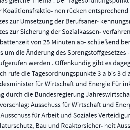
das gleiche Thema . Der Tagesordnungspunkt 1
Koalitionsfraktio- nen rücken entsprechend 
es zur Umsetzung der Berufsaner- kennungsric
tzes zur Sicherung der Sozialkassen- verfah
attenzeit von 25 Minuten ab- schließend bera
 es um die Änderung des Sprengstoffgesetze
fgerufen werden . Offenkundig gibt es dageg
Ich rufe die Tagesordnungspunkte 3 a bis 3 d 
esminister für Wirtschaft und Energie Für i
g durch die Bundesregierung Jahreswirtschaf
rschlag: Ausschuss für Wirtschaft und Energi
Ausschuss für Arbeit und Soziales Verteidig
aturschutz, Bau und Reaktorsicher- heit Aus