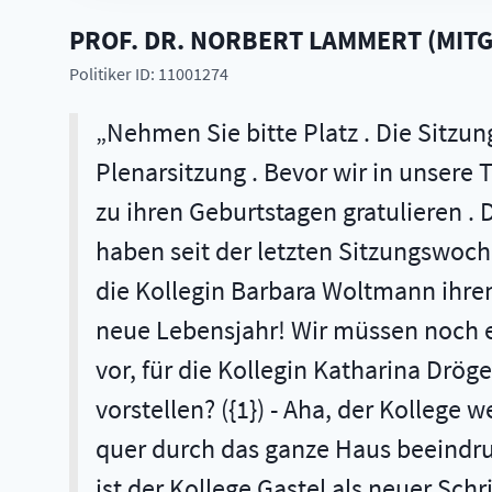
PROF. DR.
NORBERT
LAMMERT
(
MITG
Politiker ID: 11001274
Nehmen Sie bitte Platz . Die Sitzun
Plenarsitzung . Bevor wir in unsere
zu ihren Geburtstagen gratulieren . 
haben seit der letzten Sitzungswoc
die Kollegin Barbara Woltmann ihren
neue Lebensjahr! Wir müssen noch ei
vor, für die Kollegin Katharina Dröge
vorstellen? ({1}) - Aha, der Kollege
quer durch das ganze Haus beeindru
ist der Kollege Gastel als neuer Schr