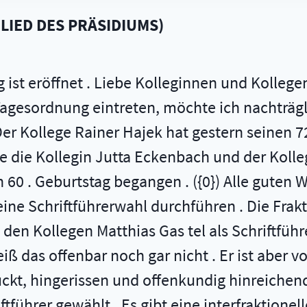
LIED DES PRÄSIDIUMS
)
g ist eröffnet . Liebe Kolleginnen und Kollege
 Tagesordnung eintreten, möchte ich nachträg
Der Kollege Rainer Hajek hat gestern seinen 7
he die Kollegin Jutta Eckenbach und der Kol
 60 . Geburtstag begangen . ({0}) Alle guten
ne Schriftführerwahl durchführen . Die Frak
 den Kollegen Matthias Gas­ tel als Schriftfüh
 weiß das offenbar noch gar nicht . Er ist ab
ckt, hingerissen und offenkundig hinreichend
iftführer gewählt . Es gibt eine interfraktion