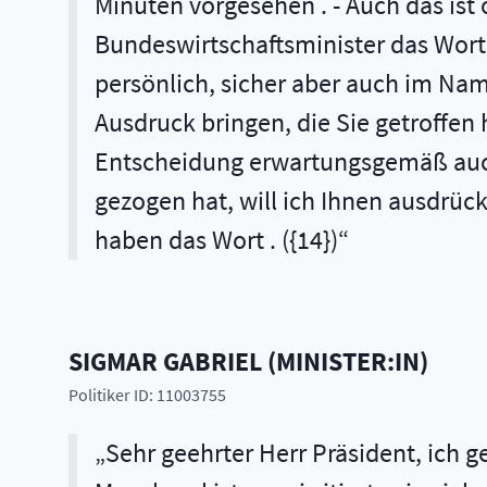
Minuten vorgesehen . - Auch das ist 
Bundeswirtschaftsminister das Wort 
persönlich, sicher aber auch im Na
Ausdruck bringen, die Sie getroffen h
Entscheidung erwartungsgemäß auch
gezogen hat, will ich Ihnen ausdrückl
haben das Wort . ({14})
SIGMAR
GABRIEL
(
MINISTER:IN
)
Politiker ID: 11003755
Sehr geehrter Herr Präsident, ich gebe zu, dass mich das eben berührt hat . Auf der anderen Seite sage ich Ihnen: Manchmal ist man irritiert, wie viele Leute klatschen, wenn man zurücktritt . ({0}) Auch eine gewisse Erlösung ist zu spüren - auf beiden Seiten . ({1}) Sehr geehrter Herr Präsident! Liebe Kolleginnen und Kollegen! Das ist in der Tat nicht meine letzte Rede hier, aber meine letzte Rede im Amt des Bundeswirtschaftsministers vor dem Deutschen Bundestag . Ich will deswegen die Gelegenheit nutzen, Ihnen hier zu danken . Sie waren intensiv und auch streitbar mit mir hier unterwegs . Von Ihrer Seite, aber auch - das gebe ich zu - von meiner Seite gab es viel Lust an Debatten . Ich glaube, wir haben hier gezeigt, wie eine ordentliche parlamentarische Debattenkultur aussehen kann und das, obwohl die Mehrheit der Großen Koalition im Hause doch relativ groß ist. Trotzdem finde ich, haben wir der Opposition, vor allen Dingen der Linkspartei, mal gezeigt, dass es inhaltlich gut ist, aber auch Spaß machen kann, wie wir hier unterwegs sind . ({2}) Ich finde, auch bei schwierigen Debatten muss der Humor nicht völlig verloren gehen . Im zukünftigen Amt darf ich nicht mehr so humorvoll sein, hat mir Herr Steinmeier gesagt; ({3}) da muss ich diplomatischer werden . Dann müssen wir uns einfach außerhalb des Hauses treffen . ({4}) - Herr Kauder, das war jetzt gar nicht als politische Drohung gemeint . Ich habe das gerne gemacht und will das auch gerne so fortsetzen. Ich finde zwar, die parlamentarische Debattenkultur wird weniger, als wir es uns wünschen, im Fernsehen gezeigt und in der Öffentlichkeit wahrgenommen . Aber im Kern ist es das, was Demokratie ausmacht . Nur in Rede und Gegenrede schärfen sich das Argument und auch die Fähigkeit, das, was man will und ausdrücken will, besser und plausibler zu erklären . ({5}) Meine Damen und Herren, wir haben im Deutschen Bundestag und, wie ich glaube, auch in der Bundesregierung wirklich gute Weichenstellungen vorgenommen für Wachstum, für Innovation, für Teilhabe und nicht zuletzt dafür, dass die Energiewende nicht nur eine ökologische, sondern endlich auch eine ökonomische Erfolgsgeschichte wird . Anlass unserer heutigen Debatte ist der Jahreswirtschaftsbericht . Dreimal habe ich Ihnen diesen Bericht vorgelegt, und ich bin dankbar dafür, dass ich das Glück hatte, in den vergangenen drei Jahren jedes Mal gute Nachrichten vermelden zu dürfen, und dass ich das auch heute wieder tun kann: über 43 Millionen Beschäftigte so viel wie noch nie -, eine Steigerung der sozialversicherungspflichtigen Beschäftigung und eine Abnahme der prekären Beschäftigung, steigende Reallöhne, die niedrigste Arbeitslosigkeit seit der Wiedervereinigung und im letzten Jahr die höchste Rentenerhöhung seit 20 Jahren . Ich kenne ein paar meiner Vorgänger, die hätten deshalb jetzt eine flammende Rede darüber gehalten, ein Feuerwerk abgeschossen, wie gut sie das alles hingekriegt haben . Wir alle miteinander wissen ja: Die Bundesregierung und, wie ich glaube, auch die gemeinsame Finanz- und Wirtschaftspolitik mit dem Kollegen Schäuble, aber auch mit allen anderen K