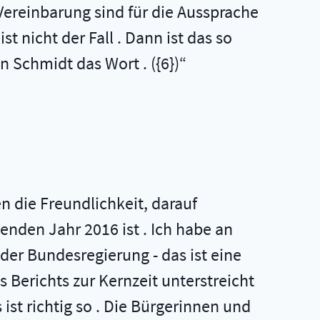
Vereinbarung sind für die Aussprache
 nicht der Fall . Dann ist das so
n Schmidt das Wort . ({6})
beiten . Mein Ziel ist, dass wir bundesweit verpflichtende Qualitätsstandards für das Essen in Kita und Schule anpeilen . Ich habe die Möglichkeit, ein neues Forschungsinstitut für Kinderernährung mit Unterstützung des Deutschen Bundestages und den Planstellen beim Max-Rubner-Institut einzurichten . Die Arbeiten des Instituts sollen unter anderem ernährungsphysiologisch fundierte Empfehlungen für die Ernährung von Kindern und Jugendlichen liefern . Ich bedanke mich für die Möglichkeit, diese Maßnahmen zu ergreifen . Aber ich sage auch: Das ist nur ein erster Schritt . Wir brauchen ein Schulfach Ernährungsbildung . Wir müssen die Ernährungsbildung dauerhaft und strukturiert in den Lehrplänen verankern . Ich bin mit der Kultusministerkonferenz über die Einführung eines Schulfachs Ernährungsbildung in einem guten Dialog . Ich denke, dass wir auch unsererseits mit der großen Studie über die Ernährungsbildung in der Lehrerausbildung, die ich in Auftrag gegeben habe, den Ländern eine hilfreiche Unterstützung bei der Vernetzung geben können . Ein erster Ansatzpunkt für Verbesserungen ist das EU-Schulprogramm . Das EU-Schulobst- und -gemüseprogramm wurde mit dem EU-Schulmilchprogramm zusammengeführt, um Kinder für das Thema Ernährung zu sensibilisieren . Der Ernährungsführerschein in der dritten Klasse - bei der Gelegenheit danke ich vor allem den Landfrauen für ihre Unterstützung als ehrenamtliche Lehrkräfte - bringt den Ansatz dorthin, wo er nötig ist . ({6}) Wir hatten uns weitere Themen vorgenommen . Es geht um die Bekämpfung von Transfetten, in Rezepturen ist zu viel Salz oder Zucker . Hier brauche ich die Unterstützungsbereitschaft der Nahrungsmittelwirtschaft . Ich will durch nachverfolgbare und transparente Verhaltensweisen ohne Regelungen auskommen, die immer schwer umzusetzen sind, weil ich nicht jedes Kochrezept als Gesetz beschließen lassen kann . Aber ein klarer Hinweis: Falls die Wirtschaft diesen Weg nicht konsequent mitgehen sollte, dann werden gesetzliche Regelungen das Mittel der Zielerreichung sein müssen . Das gilt auch für eine Reihe weiterer Punkte . Nicht an den Erklärungen, sondern an der Umsetzung derselben müssen wir alle in der Wertschöpfungskette messen . Wir werden das auch tun . Wir werden die Umsetzung der entsprechenden Regelungen einfordern . Meine sehr geehrten Damen und Herren, wir haben Fragen, die von der Wertschätzung von Lebensmitteln, Stichwort „Vermeidung von Lebensmittelabfällen“, bis hin zur Neudefinition des Mindesthaltbarkeitsdatums reichen, das sich zum Teil vom Mindesthaltbark