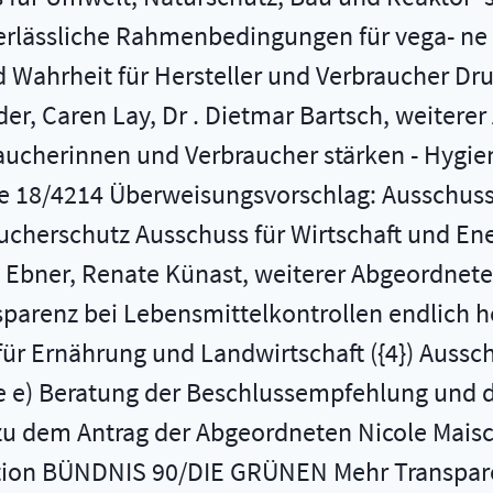
erlässliche Rahmenbedingungen für vega- ne 
d Wahrheit für Hersteller und Verbraucher Dr
er, Caren Lay, Dr . Dietmar Bartsch, weitere
aucherinnen und Verbraucher stärken - Hygie
 18/4214 Überweisungsvorschlag: Ausschuss 
aucherschutz Ausschuss für Wirtschaft und Ene
 Ebner, Renate Künast, weiterer Abgeordnete
arenz bei Lebensmittelkontrollen endlich h
ür Ernährung und Landwirtschaft ({4}) Aussc
e e) Beratung der Beschlussempfehlung und d
zu dem Antrag der Abgeordneten Nicole Maisch
ktion BÜNDNIS 90/DIE GRÜNEN Mehr Transpar