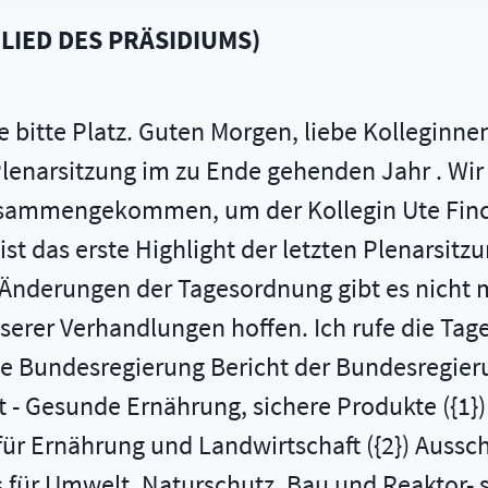
LIED DES PRÄSIDIUMS
)
e bitte Platz. Guten Morgen, liebe Kolleginne
 Plenarsitzung im zu Ende gehenden Jahr . Wir
usammengekommen, um der Kollegin Ute Finck
s ist das erste Highlight der letzten Plenarsit
Änderungen der Tagesordnung gibt es nicht me
serer Verhandlungen hoffen. Ich rufe die Tage
ie Bundesregierung Bericht der Bundesregieru
t - Gesunde Ernährung, sichere Produkte ({1}
ür Ernährung und Landwirtschaft ({2}) Aussc
für Umwelt, Naturschutz, Bau und Reaktor- s