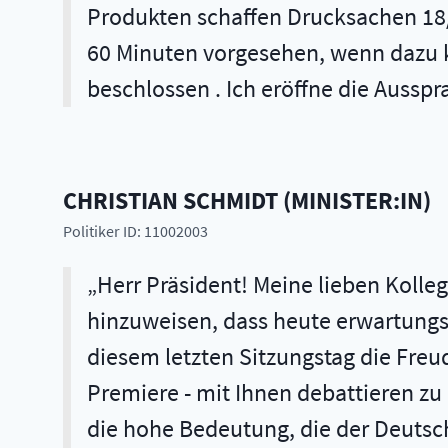
Produkten schaffen Drucksachen 18/9
60 Minuten vorgesehen, wenn dazu kei
beschlossen . Ich eröffne die Ausspr
CHRISTIAN
SCHMIDT
(
MINISTER:IN
)
Politiker ID: 11002003
Herr Präsident! Meine lieben Kolleginnen und Kollegen! Herr Präsident, Sie hatten die Freundlichkeit, darauf hinzuweisen, dass heute erwartungsgemäß der letzte Sitzungstag im zu Ende gehenden Jahr 2016 ist . Ich habe an diesem letzten Sitzungstag die Freude, den ersten Ernährungspolitischen Bericht der Bundesregierung - das ist eine Premiere - mit Ihnen debattieren zu dürfen . Die parlamentarische Beratung dieses Berichts zur Kernzeit unterstreicht die hohe Bedeutung, die der Deutsche Bundestag diesem Politikfeld zumisst . Das ist richtig so . Die Bürgerinnen und Bürger, die gefragt werden, welches politische Thema sie in ihrem Alltag am meisten berührt, nennen nicht das, was sich bei den Nachrichtensendungen ab und an bei den Tagesmeldungen zwischen Platz eins und drei findet. Nein, sie nennen Ernährung und gesunde, sichere Lebensmittel, so eine Umfrage des Allensbacher Instituts . Eine wachsende Gruppe von Verbrauchern definiert sich sogar über den Ernährungsstil . Mitunter hat man sogar den Eindruck, Ernährung sei für manche Menschen eine Art Ersatzreligion . Zumindest ist die Ernährung eine höchstpersönliche Angelegenheit, die deswegen auch nicht vollständig von der Politik besetzt werden darf . Hier haben ja manche ihre Erfahrungen mit der Vorstellung gemacht, man könne in die Details hinein regeln . Hier ist keine Verbotspolitik, keine Bevormundungspolitik gefragt . ({0}) - Sie müssen sich das leider anhören . Die Kamellen sind an sich gut, jedenfalls die, die lebensmittelrechtlich geprüft sind . ({1}) Ob das bei den Grünen immer der Fall ist, ist die Frage . Aber es ist interessant, dass man sofort weiß, worum es geht: Der Kollege wollte daran erinnern, dass er mal in der Veggieday-Abteilung mit dabei gewesen ist, ({2}) sich aber offensichtlich eines Besseren hat belehren lassen . Die Schlussfolgerung, die wir daraus ziehen, lieber Kollege, ist doch, dass dies ein Bereich ist, in dem der Mensch sagt: Stopp, Staat, hier bist du nicht der, der mir bis auf den Teller vorschreibt, was ich zu essen und zu tun habe . - Wir sind nicht diejenigen, die wissen, was gut und böse ist; ({3}) ich sage das in aller Deutlichkeit . Hier ist Politik im modernen Gewand gefragt . Dazu lade ich Sie ein: keine Bevormundungspolitik, aber Politik, die die staatliche Aufgabe der Gewährleistung der Sicherheit wahrnimmt . In dieser Diskussion kommt viel zu kurz, dass die Lebensmittelsicherheit - das geht aus unseren Berichten hervor - so hoch und so gut ist wie noch nie . ({4}) Durch die Schaffung von Transparenz und durch Hinweise zu einer gesunden Ernährung müssen wir allerdings darüber hinaus anregen und fördern . Wir müssen den Respekt vor der Entscheidung des Einzelnen damit verbinden, dass der Einzelne ein Rüstzeug dafür bekommt, eigene qualitative Entscheidungen zu treffen. Liebe Kolleginnen und Kollegen, vor diesem Hintergrund lege ich Ihnen den Ernährungspolitischen Bericht gerne vor . Er stellt dar, welche Maßnahmen wir in dieser Wahlperiode mit welchen Zielsetzungen und in welchen Bereichen der Ernährung und des gesundheitlichen Verbraucherschutzes ergriffen haben und was noch bevorsteht, was vor allem europarechtlich noch zu tun bleibt . Mein Ansatz ist, dass alle Verbraucherinnen und Verbraucher durch 