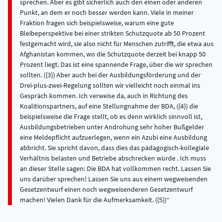
sprechen. Aber es gibt sicherlich auch den einen oder anderen
Punkt, an dem er noch besser werden kann. Viele in meiner
Fraktion fragen sich beispielsweise, warum eine gute
Bleibeperspektive bei einer strikten Schutzquote ab 50 Prozent
festgemacht wird, sie also nicht für Menschen zutrifft, die etwa aus
Afghanistan kommen, wo die Schutzquote derzeit bei knapp 50
Prozent liegt. Das ist eine spannende Frage, über die wir sprechen
sollten. ({3}) Aber auch bei der Ausbildungsförderung und der
Drei-plus-zwei-Regelung sollten wir vielleicht noch einmal ins
Gespräch kommen. Ich verweise da, auch in Richtung des
Koalitionspartners, auf eine Stellungnahme der BDA, ({4}) die
beispielsweise die Frage stellt, ob es denn wirklich sinnvoll ist,
Ausbildungsbetrieben unter Androhung sehr hoher Bußgelder
eine Meldepflicht aufzuerlegen, wenn ein Azubi eine Ausbildung
abbricht. Sie spricht davon, dass dies das pädagogisch-kollegiale
Verhältnis belasten und Betriebe abschrecken würde . Ich muss
an dieser Stelle sagen: Die BDA hat vollkommen recht. Lassen Sie
uns darüber sprechen! Lassen Sie uns aus einem wegweisenden
Gesetzentwurf einen noch wegweisenderen Gesetzentwurf
machen! Vielen Dank für die Aufmerksamkeit. ({5})