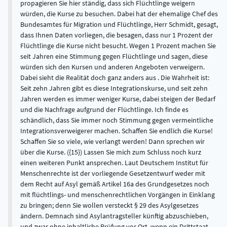
propagieren Sie hier ständig, dass sich Flüchtlinge weigern
würden, die Kurse zu besuchen. Dabei hat der ehemalige Chef des
Bundesamtes für Migration und Flüchtlinge, Herr Schmidt, gesagt,
dass Ihnen Daten vorliegen, die besagen, dass nur 1 Prozent der
Flüchtlinge die Kurse nicht besucht. Wegen 1 Prozent machen Sie
seit Jahren eine Stimmung gegen Flüchtlinge und sagen, diese
würden sich den Kursen und anderen Angeboten verweigern.
Dabei sieht die Realität doch ganz anders aus . Die Wahrheit ist:
Seit zehn Jahren gibt es diese Integrationskurse, und seit zehn
Jahren werden es immer weniger Kurse, dabei steigen der Bedarf
und die Nachfrage aufgrund der Flüchtlinge. Ich finde es
schändlich, dass Sie immer noch Stimmung gegen vermeintliche
Integrationsverweigerer machen. Schaffen Sie endlich die Kurse!
Schaffen Sie so viele, wie verlangt werden! Dann sprechen wir
über die Kurse. ({15}) Lassen Sie mich zum Schluss noch kurz
einen weiteren Punkt ansprechen. Laut Deutschem Institut für
Menschenrechte ist der vorliegende Gesetzentwurf weder mit
dem Recht auf Asyl gemäß Artikel 16a des Grundgesetzes noch
mit flüchtlings- und menschenrechtlichen Vorgängen in Einklang
zu bringen; denn Sie wollen versteckt § 29 des Asylgesetzes
ändern. Demnach sind Asylantragsteller künftig abzuschieben,
und zwar ohne inhaltliche Prüfung vor Ort, wenn ein Drittstaat