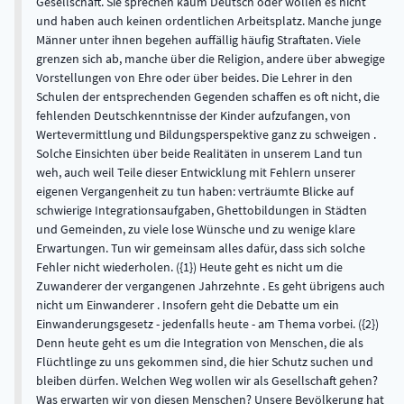
Gesellschaft. Sie sprechen kaum Deutsch oder wollen es nicht
und haben auch keinen ordentlichen Arbeitsplatz. Manche junge
Männer unter ihnen begehen auffällig häufig Straftaten. Viele
grenzen sich ab, manche über die Religion, andere über abwegige
Vorstellungen von Ehre oder über beides. Die Lehrer in den
Schulen der entsprechenden Gegenden schaffen es oft nicht, die
fehlenden Deutschkenntnisse der Kinder aufzufangen, von
Wertevermittlung und Bildungsperspektive ganz zu schweigen .
Solche Einsichten über beide Realitäten in unserem Land tun
weh, auch weil Teile dieser Entwicklung mit Fehlern unserer
eigenen Vergangenheit zu tun haben: verträumte Blicke auf
schwierige Integrationsaufgaben, Ghettobildungen in Städten
und Gemeinden, zu viele lose Wünsche und zu wenige klare
Erwartungen. Tun wir gemeinsam alles dafür, dass sich solche
Fehler nicht wiederholen. ({1}) Heute geht es nicht um die
Zuwanderer der vergangenen Jahrzehnte . Es geht übrigens auch
nicht um Einwanderer . Insofern geht die Debatte um ein
Einwanderungsgesetz - jedenfalls heute - am Thema vorbei. ({2})
Denn heute geht es um die Integration von Menschen, die als
Flüchtlinge zu uns gekommen sind, die hier Schutz suchen und
bleiben dürfen. Welchen Weg wollen wir als Gesellschaft gehen?
Was erwarten wir von diesen Menschen? Unsere Bevölkerung hat