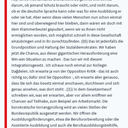
darum, ob jemand Schutz braucht oder nicht, und nicht darum,
ob er die deutsche Sprache kann oder was für eine Ausbildung er
oder sie hat. Aber wenn diese vielen Menschen nun schon einmal
hier sind und überwiegend hier bleiben, dann wären wir doch mit
dem Klammerbeutel gepudert, wenn wir es ihnen nicht
ermöglichen würden, sich möglichst schnell in diese Gesellschaft
einzubringen und in ihr zurechtzufinden. ({0}) Das ist jedenfalls die
Grundposition und Haltung der Sozialdemokraten. Wir haben
jetzt die Chance, aus dieser gigantischen Herausforderung eine
Win-win-Situation zu machen . Das tun wir mit diesem
Integrationsgesetz . Ich schaue noch einmal zur Kollegin
Dağdelen. Ich erwarte ja von der Opposition Kritik - das ist auch
richtig so; dafür sind Sie Opposition -, ich erwarte aber genauso,
dass Sie sich das Gesetz einmal anschauen, durchlesen und sich
genau ansehen, was dort steht . ({1}) In dem Gesetzentwurf
schreiben wir, was wir erwarten, aber vor allem eröffnen wir
Chancen auf Teilhabe, zum Beispiel am Arbeitsmarkt. Die
bürokratische Vorrangprüfung wird an vielen Stellen der
Bundesrepublik ausgesetzt werden. Wir öffnen die
Ausbildungsförderungen, etwa die Berufsvorbereitung oder die
Assistierte Ausbildung und auch die Berufsausbildungsbeihilfe,