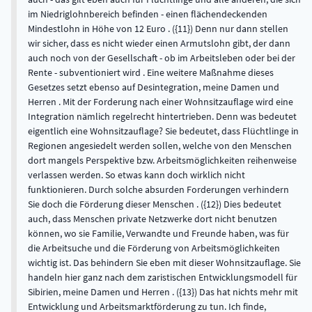
im Niedriglohnbereich befinden - einen flächendeckenden
Mindestlohn in Höhe von 12 Euro . ({11}) Denn nur dann stellen
wir sicher, dass es nicht wieder einen Armutslohn gibt, der dann
auch noch von der Gesellschaft - ob im Arbeitsleben oder bei der
Rente - subventioniert wird . Eine weitere Maßnahme dieses
Gesetzes setzt ebenso auf Desintegration, meine Damen und
Herren . Mit der Forderung nach einer Wohnsitzauflage wird eine
Integration nämlich regelrecht hintertrieben. Denn was bedeutet
eigentlich eine Wohnsitzauflage? Sie bedeutet, dass Flüchtlinge in
Regionen angesiedelt werden sollen, welche von den Menschen
dort mangels Perspektive bzw. Arbeitsmöglichkeiten reihenweise
verlassen werden. So etwas kann doch wirklich nicht
funktionieren. Durch solche absurden Forderungen verhindern
Sie doch die Förderung dieser Menschen . ({12}) Dies bedeutet
auch, dass Menschen private Netzwerke dort nicht benutzen
können, wo sie Familie, Verwandte und Freunde haben, was für
die Arbeitsuche und die Förderung von Arbeitsmöglichkeiten
wichtig ist. Das behindern Sie eben mit dieser Wohnsitzauflage. Sie
handeln hier ganz nach dem zaristischen Entwicklungsmodell für
Sibirien, meine Damen und Herren . ({13}) Das hat nichts mehr mit
Entwicklung und Arbeitsmarktförderung zu tun. Ich finde,