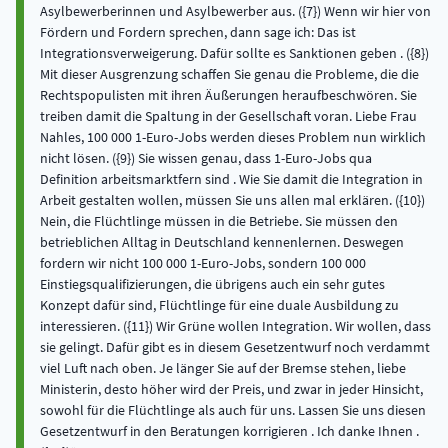
Asylbewerberinnen und Asylbewerber aus. ({7}) Wenn wir hier von
Fördern und Fordern sprechen, dann sage ich: Das ist
Integrationsverweigerung. Dafür sollte es Sanktionen geben . ({8})
Mit dieser Ausgrenzung schaffen Sie genau die Probleme, die die
Rechtspopulisten mit ihren Äußerungen heraufbeschwören. Sie
treiben damit die Spaltung in der Gesellschaft voran. Liebe Frau
Nahles, 100 000 1-Euro-Jobs werden dieses Problem nun wirklich
nicht lösen. ({9}) Sie wissen genau, dass 1-Euro-Jobs qua
Definition arbeitsmarktfern sind . Wie Sie damit die Integration in
Arbeit gestalten wollen, müssen Sie uns allen mal erklären. ({10})
Nein, die Flüchtlinge müssen in die Betriebe. Sie müssen den
betrieblichen Alltag in Deutschland kennenlernen. Deswegen
fordern wir nicht 100 000 1-Euro-Jobs, sondern 100 000
Einstiegsqualifizierungen, die übrigens auch ein sehr gutes
Konzept dafür sind, Flüchtlinge für eine duale Ausbildung zu
interessieren. ({11}) Wir Grüne wollen Integration. Wir wollen, dass
sie gelingt. Dafür gibt es in diesem Gesetzentwurf noch verdammt
viel Luft nach oben. Je länger Sie auf der Bremse stehen, liebe
Ministerin, desto höher wird der Preis, und zwar in jeder Hinsicht,
sowohl für die Flüchtlinge als auch für uns. Lassen Sie uns diesen
Gesetzentwurf in den Beratungen korrigieren . Ich danke Ihnen .