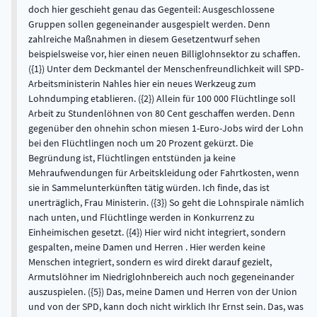
doch hier geschieht genau das Gegenteil: Ausgeschlossene
Gruppen sollen gegeneinander ausgespielt werden. Denn
zahlreiche Maßnahmen in diesem Gesetzentwurf sehen
beispielsweise vor, hier einen neuen Billiglohnsektor zu schaffen.
({1}) Unter dem Deckmantel der Menschenfreundlichkeit will SPD-
Arbeitsministerin Nahles hier ein neues Werkzeug zum
Lohndumping etablieren. ({2}) Allein für 100 000 Flüchtlinge soll
Arbeit zu Stundenlöhnen von 80 Cent geschaffen werden. Denn
gegenüber den ohnehin schon miesen 1-Euro-Jobs wird der Lohn
bei den Flüchtlingen noch um 20 Prozent gekürzt. Die
Begründung ist, Flüchtlingen entstünden ja keine
Mehraufwendungen für Arbeitskleidung oder Fahrtkosten, wenn
sie in Sammelunterkünften tätig würden. Ich finde, das ist
unerträglich, Frau Ministerin. ({3}) So geht die Lohnspirale nämlich
nach unten, und Flüchtlinge werden in Konkurrenz zu
Einheimischen gesetzt. ({4}) Hier wird nicht integriert, sondern
gespalten, meine Damen und Herren . Hier werden keine
Menschen integriert, sondern es wird direkt darauf gezielt,
Armutslöhner im Niedriglohnbereich auch noch gegeneinander
auszuspielen. ({5}) Das, meine Damen und Herren von der Union
und von der SPD, kann doch nicht wirklich Ihr Ernst sein. Das, was