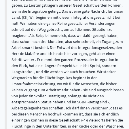
geben, zu Leistungsträgern unserer Gesellschaft werden können,
wenn die Integration gelingt. Das ist eine gute Nachricht für unser
Land. ({3}) Wir beginnen mit diesem Integrationsgesetz nicht bei
null. Wir haben eine ganze Reihe gesetzlicher Veränderungen
schnell auf den Weg gebracht, um auf die neue Situation zu
reagieren. Als Beispiel nenne ich, dass wir dafür gesorgt haben,
dass schon nach drei Monaten, also sehr schnell, ein Zugang zum
Arbeitsmarkt besteht. Der Entwurf des Integrationsgesetzes, den
Herr de Maizière und ich heute hier vorlegen, geht aber einen
Schritt weiter . Er nimmt den ganzen Prozess der Integration in
den Blick, hat eine längere Perspektive - nicht Sprint, sondern
Langstrecke -, und die werden wir auch brauchen. Wir stecken
Wegmarken für die Flüchtlinge. Das beginnt in der
Erstaufnahmeeinrichtung, wo wir für die Menschen, die bisher
keinen Zugang zum Arbeitsmarkt haben - sie sind ausgeschlossen
von jeder sinnvollen Betätigung, solange sie nicht den
entsprechenden Status haben und im SGB-II-Bezug sind -,
Arbeitsgelegenheiten schaffen . Ich darf Ihnen versichern, dass es
bei diesen Menschen hochwillkommen ist, dass sie sich endlich
einbringen können in diese Gesellschaft. ({4}) Vielerorts helfen die
Flüchtlinge in den Unterkünften, in der Küche oder der Wäscherei.