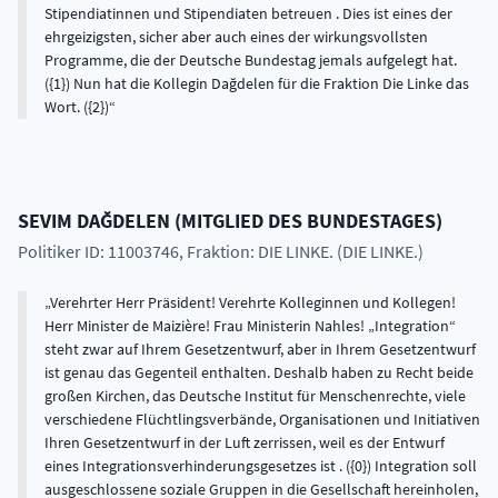
Stipendiatinnen und Stipendiaten betreuen . Dies ist eines der
ehrgeizigsten, sicher aber auch eines der wirkungsvollsten
Programme, die der Deutsche Bundestag jemals aufgelegt hat.
({1}) Nun hat die Kollegin Dağdelen für die Fraktion Die Linke das
Wort. ({2})
SEVIM
DAĞDELEN
(
MITGLIED DES BUNDESTAGES
)
Politiker ID: 11003746
, Fraktion: DIE LINKE. (DIE LINKE.)
Verehrter Herr Präsident! Verehrte Kolleginnen und Kollegen!
Herr Minister de Maizière! Frau Ministerin Nahles! „Integration“
steht zwar auf Ihrem Gesetzentwurf, aber in Ihrem Gesetzentwurf
ist genau das Gegenteil enthalten. Deshalb haben zu Recht beide
großen Kirchen, das Deutsche Institut für Menschenrechte, viele
verschiedene Flüchtlingsverbände, Organisationen und Initiativen
Ihren Gesetzentwurf in der Luft zerrissen, weil es der Entwurf
eines Integrationsverhinderungsgesetzes ist . ({0}) Integration soll
ausgeschlossene soziale Gruppen in die Gesellschaft hereinholen,