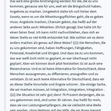
Das wird eine große Anstrengung werden: für die, die zu uns
kommen, genauso wie für uns, weil wir die Bringschuld haben,
Angebote zu machen. Umgekehrt stehe ich voll hinter dem
Gesetz, wenn es um die Mitwirkungspflichten geht, die es geben
muss. Angebote machen, Chancen geben, das heißt auf der
anderen Seite auch: Mitwirken. Ehrlich gesagt: Das halte ich für
einen fairen Deal. Ich kann nicht nachvollziehen, dass sich an
dieser Stelle so viel Kritik entzündet hat. Wie sollten wir es denn
anders machen als genau auf diese Weise? ({1}) Die Menschen, die
zu uns gekommen sind, haben Hoffnungen, Fähigkeiten,
Potenzial, Kreativität und Ehrgeiz. Und dass sie zu uns kommen,
das war weiß Gott nicht so geplant, es war überhaupt nicht
geplant. Aber wir können doch jetzt feststellen: Es ist auch eine
Riesenchance. Und es ist keine Alternative für Deutschland, diese
Menschen auszugrenzen, zu diffamieren, anzugreifen und zu
verletzen. Es ist auch keine Alternative für Deutschland, dass wir
an dieser Stelle Vorurteile und Ängste schüren . Die einzige Sache,
die wir machen müssen, ist Integration, Integration, Integration .
({2}) Die Situation ist sehr gut; denn 70 Prozent derjenigen, die zu
uns gekommen sind, sind unter 30 Jahren. Das heißt für mich,
dass sie von Leistungsempfängern, die sie vielleicht eine Weile
sein werden, ohne Weiteres mit der Hilfe, die wir ihnen hiermit