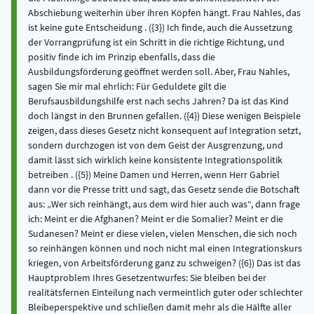
Abschiebung weiterhin über ihren Köpfen hängt. Frau Nahles, das
ist keine gute Entscheidung . ({3}) Ich finde, auch die Aussetzung
der Vorrangprüfung ist ein Schritt in die richtige Richtung, und
positiv finde ich im Prinzip ebenfalls, dass die
Ausbildungsförderung geöffnet werden soll. Aber, Frau Nahles,
sagen Sie mir mal ehrlich: Für Geduldete gilt die
Berufsausbildungshilfe erst nach sechs Jahren? Da ist das Kind
doch längst in den Brunnen gefallen. ({4}) Diese wenigen Beispiele
zeigen, dass dieses Gesetz nicht konsequent auf Integration setzt,
sondern durchzogen ist von dem Geist der Ausgrenzung, und
damit lässt sich wirklich keine konsistente Integrationspolitik
betreiben . ({5}) Meine Damen und Herren, wenn Herr Gabriel
dann vor die Presse tritt und sagt, das Gesetz sende die Botschaft
aus: „Wer sich reinhängt, aus dem wird hier auch was“, dann frage
ich: Meint er die Afghanen? Meint er die Somalier? Meint er die
Sudanesen? Meint er diese vielen, vielen Menschen, die sich noch
so reinhängen können und noch nicht mal einen Integrationskurs
kriegen, von Arbeitsförderung ganz zu schweigen? ({6}) Das ist das
Hauptproblem Ihres Gesetzentwurfes: Sie bleiben bei der
realitätsfernen Einteilung nach vermeintlich guter oder schlechter
Bleibeperspektive und schließen damit mehr als die Hälfte aller