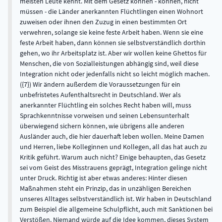
meisten Leute kennt. Mit dem Gesetz können - können, nicht
müssen - die Länder anerkannten Flüchtlingen einen Wohnort
zuweisen oder ihnen den Zuzug in einen bestimmten Ort
verwehren, solange sie keine feste Arbeit haben. Wenn sie eine
feste Arbeit haben, dann können sie selbstverständlich dorthin
gehen, wo ihr Arbeitsplatz ist. Aber wir wollen keine Ghettos für
Menschen, die von Sozialleistungen abhängig sind, weil diese
Integration nicht oder jedenfalls nicht so leicht möglich machen.
({7}) Wir ändern außerdem die Voraussetzungen für ein
unbefristetes Aufenthaltsrecht in Deutschland. Wer als
anerkannter Flüchtling ein solches Recht haben will, muss
Sprachkenntnisse vorweisen und seinen Lebensunterhalt
überwiegend sichern können, wie übrigens alle anderen
Ausländer auch, die hier dauerhaft leben wollen. Meine Damen
und Herren, liebe Kolleginnen und Kollegen, all das hat auch zu
Kritik geführt. Warum auch nicht? Einige behaupten, das Gesetz
sei vom Geist des Misstrauens geprägt, Integration gelinge nicht
unter Druck. Richtig ist aber etwas anderes: Hinter diesen
Maßnahmen steht ein Prinzip, das in unzähligen Bereichen
unseres Alltages selbstverständlich ist. Wir haben in Deutschland
zum Beispiel die allgemeine Schulpflicht, auch mit Sanktionen bei
Verstößen. Niemand würde auf die Idee kommen, dieses System