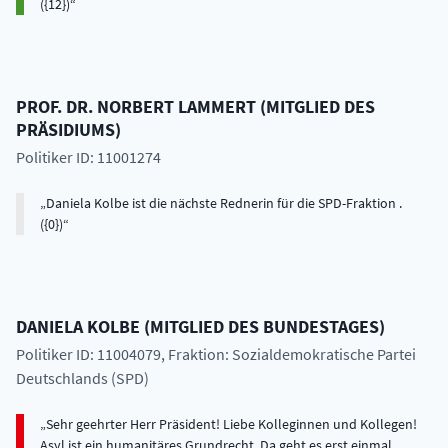
({12})
PROF. DR.
NORBERT
LAMMERT
(
MITGLIED DES
PRÄSIDIUMS
)
Politiker ID: 11001274
Daniela Kolbe ist die nächste Rednerin für die SPD-Fraktion .
({0})
DANIELA
KOLBE
(
MITGLIED DES BUNDESTAGES
)
Politiker ID: 11004079
, Fraktion: Sozialdemokratische Partei
Deutschlands (SPD)
Sehr geehrter Herr Präsident! Liebe Kolleginnen und Kollegen!
Asyl ist ein humanitäres Grundrecht. Da geht es erst einmal