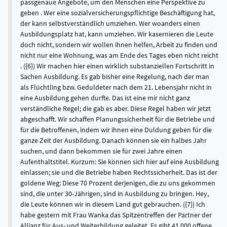
passgenaue Angebote, um den Menschen eine Perspektive zu
geben . Wer eine sozialversicherungspflichtige Beschäftigung hat,
der kann selbstverständlich umziehen. Wer woanders einen
Ausbildungsplatz hat, kann umziehen. Wir kasernieren die Leute
doch nicht, sondern wir wollen ihnen helfen, Arbeit zu finden und
nicht nur eine Wohnung, was am Ende des Tages eben nicht reicht
. ({6}) Wir machen hier einen wirklich substanziellen Fortschritt in
Sachen Ausbildung. Es gab bisher eine Regelung, nach der man
als Flüchtling bzw. Geduldeter nach dem 21. Lebensjahr nicht in
eine Ausbildung gehen durfte. Das ist eine mir nicht ganz
verständliche Regel; die gab es aber. Diese Regel haben wir jetzt
abgeschafft. Wir schaffen Planungssicherheit für die Betriebe und
für die Betroffenen, indem wir ihnen eine Duldung geben für die
ganze Zeit der Ausbildung. Danach können sie ein halbes Jahr
suchen, und dann bekommen sie für zwei Jahre einen
Aufenthaltstitel. Kurzum: Sie können sich hier auf eine Ausbildung
einlassen; sie und die Betriebe haben Rechtssicherheit. Das ist der
goldene Weg: Diese 70 Prozent derjenigen, die zu uns gekommen
sind, die unter 30-Jährigen, sind in Ausbildung zu bringen. Hey,
die Leute können wir in diesem Land gut gebrauchen. ({7}) Ich
habe gestern mit Frau Wanka das Spitzentreffen der Partner der
Allianz für Aus- und Weiterbildung geleitet. Es gibt 41 000 offene