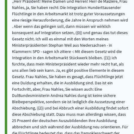
Herr Präsident! Meine Damen und Herren! Herr de Maizière, Frau
Nahles, ja, Sie haben recht: Die Integration Hunderttausender
Flüchtlinge in den Arbeitsmarkt ist trotz guter Voraussetzungen
eine riesige Herausforderung, die Jahre in Anspruch nehmen wird
. Aber wenn das gelingen soll, dann müssen wir wirklich
konsequent auf Integration setzen, ({0}) und genau das tut dieses
Gesetz nicht. Ich will es einmal mit den Worten meines
Ministerpräsidenten Stephan Weil aus Niedersachsen - in
Klammern: SPD - sagen ich zitiere -: Mit diesem Gesetz wird die
Integration in den Arbeitsmarkt Stückwerk bleiben. ({1}) Ich
fürchte, dass mein Ministerpräsident wieder mehr recht hat, als
uns allen lieb sein kann. Ja, es gibt positive Elemente in diesem
Gesetz. Frau Nahles, Sie haben es gesagt, dass Flüchtlinge jetzt
eine Duldung erhalten, die in Ausbildung sind. Das ist ein
Fortschritt, aber, Frau Nahles, Sie wissen auch: Eine
DulBundesministerin Andrea Nahles dung ist keine sichere
Bleibeperspektive, sondern sie ist lediglich die Aussetzung einer
Abschiebung, ({2}) und bei Abbruch einer Ausbildung findet sofort
diese Abschiebung statt. Dazu muss man allerdings wissen, dass
25 Prozent der deutschen Auszubildenden ihre Ausbildung
abbrechen und sich während der Ausbildung neu orientieren. Für
die Flüchtlinge bedeutet das, dass das Damoklesschwert der