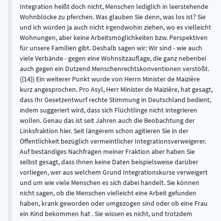
Integration heißt doch nicht, Menschen lediglich in leerstehende
Wohnblöcke zu pferchen. Was glauben Sie denn, was los ist? Sie
und ich würden ja auch nicht irgendwohin ziehen, wo es vielleicht
Wohnungen, aber keine Arbeitsmöglichkeiten bzw. Perspektiven
für unsere Familien gibt. Deshalb sagen wir: Wir sind - wie auch
viele Verbände - gegen eine Wohnsitzauflage, die ganz nebenbei
auch gegen ein Dutzend Menschenrechtskonventionen verstößt.
({14}) Ein weiterer Punkt wurde von Herrn Minister de Maizière
kurz angesprochen. Pro Asyl, Herr Minister de Maizière, hat gesagt,
dass Ihr Gesetzentwurf rechte Stimmung in Deutschland bedient,
indem suggeriert wird, dass sich Flüchtlinge nicht integrieren
wollen. Genau das ist seit Jahren auch die Beobachtung der
Linksfraktion hier. Seit längerem schon agitieren Sie in der
Öffentlichkeit bezüglich vermeintlicher Integrationsverweigerer.
Auf beständiges Nachfragen meiner Fraktion aber haben Sie
selbst gesagt, dass Ihnen keine Daten beispielsweise darüber
vorliegen, wer aus welchem Grund Integrationskurse verweigert
und um wie viele Menschen es sich dabei handelt. Sie können
nicht sagen, ob die Menschen vielleicht eine Arbeit gefunden
haben, krank geworden oder umgezogen sind oder ob eine Frau
ein Kind bekommen hat . Sie wissen es nicht, und trotzdem