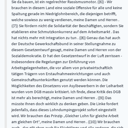
Sie da bauen, ist ein regelrechter Rassismusmotor. ({6}) - Wir
brauchen in diesem Land eine soziale Offensive für alle und keine
Spaltung gerade im Niedriglohnbereich, die diejenigen betrifft,
welche sowieso zu wenig verdienen, meine Damen und Herren .
({7}) Sie fördern nicht die Solidarität der Beschäftigten, sondern Sie
etablieren eine Schmutzkonkurrenz auf dem Arbeitsmarkt . Das
hat nichts mehr mit Integration zu tun . ({8}) Genau das hat auch
der Deutsche Gewerkschaftsbund in seiner Stellungnahme zu
diesem Gesetzentwurf gesagt, meine Damen und Herren von der
Sozialdemokratie. Er hat den Gesetzentwurf in der Luft zerrissen -
insbesondere die Regelungen zur Einführung von
Arbeitsgelegenheiten, die vor allem von privatwirtschaftlich
tätigen Trägern von Erstaufnahmeeinrichtungen und auch
Gemeinschaftsunterkünften genutzt werden können. Die
Möglichkeiten des Einsetzens von Asylbewerbern in der Leiharbeit
wurden vom DGB massiv kritisiert. Ich finde, diese Kritik des DGB
ist mehr als berechtigt, meine Damen und Herren . ({9}) Das
müsste Ihnen doch wirklich zu denken geben. Die Linke fordert
jedenfalls, dass dieses Lohndumpingprojekt sofort eingestellt
wird. Wir brauchen das Prinzip „Gleicher Lohn für gleiche Arbeit
am gleichen Ort“, meine Damen und Herren . ({10}) Wir brauchen
auch - das gilt eben auch für Flüchtlinge und alle anderen, die sich