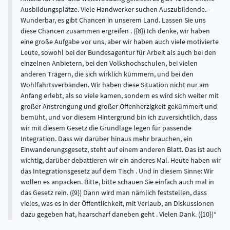
Ausbildungsplätze. Viele Handwerker suchen Auszubildende. -
Wunderbar, es gibt Chancen in unserem Land. Lassen Sie uns
diese Chancen zusammen ergreifen . ({8}) Ich denke, wir haben
eine große Aufgabe vor uns, aber wir haben auch viele motivierte
Leute, sowohl bei der Bundesagentur für Arbeit als auch bei den
einzelnen Anbietern, bei den Volkshochschulen, bei vielen
anderen Trägern, die sich wirklich kümmern, und bei den
Wohlfahrtsverbänden. Wir haben diese Situation nicht nur am
Anfang erlebt, als so viele kamen, sondern es wird sich weiter mit
großer Anstrengung und großer Offenherzigkeit gekümmert und
bemüht, und vor diesem Hintergrund bin ich zuversichtlich, dass
wir mit diesem Gesetz die Grundlage legen für passende
Integration. Dass wir darüber hinaus mehr brauchen, ein
Einwanderungsgesetz, steht auf einem anderen Blatt. Das ist auch
wichtig, darüber debattieren wir ein anderes Mal. Heute haben wir
das Integrationsgesetz auf dem Tisch . Und in diesem Sinne: Wir
wollen es anpacken. Bitte, bitte schauen Sie einfach auch mal in
das Gesetz rein. ({9}) Dann wird man nämlich feststellen, dass
vieles, was es in der Öffentlichkeit, mit Verlaub, an Diskussionen
dazu gegeben hat, haarscharf daneben geht . Vielen Dank. ({10})