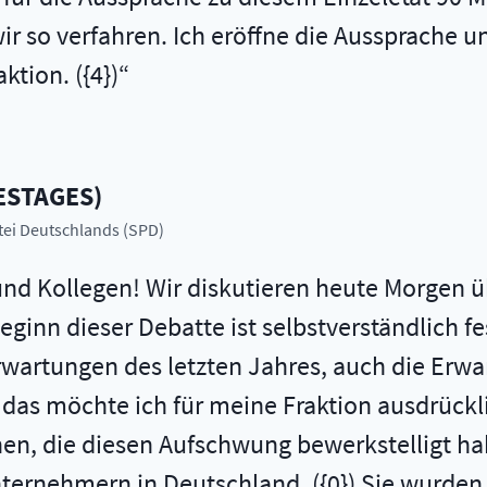
 so verfahren. Ich eröffne die Aussprache u
ktion. ({4})
ESTAGES
)
rtei Deutschlands (SPD)
und Kollegen! Wir diskutieren heute Morgen ü
inn dieser Debatte ist selbstverständlich fe
rwartungen des letzten Jahres, auch die Erw
 das möchte ich für meine Fraktion ausdrückli
en, die diesen Aufschwung bewerkstelligt h
ternehmern in Deutschland. ({0}) Sie wurde