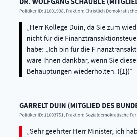
DR.
WOLFGANG
SCHÄUBLE
(
MITGLIE
Politiker ID: 11001938
, Fraktion: Christlich Demokratisc
Herr Kollege Duin, da Sie zum wied
nicht für die Finanztransaktionsteuer
habe: „Ich bin für die Finanztransak
wäre Ihnen dankbar, wenn Sie diese
Behauptungen wiederholten. ({1})
GARRELT
DUIN
(
MITGLIED DES BUND
Politiker ID: 11003751
, Fraktion: Sozialdemokratische Pa
Sehr geehrter Herr Minister, ich ha