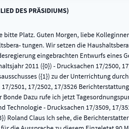
LIED DES PRÄSIDIUMS
)
e bitte Platz. Guten Morgen, liebe Kolleginne
tsbera- tungen. Wir setzen die Haushaltsberat
esregierung eingebrachten Entwurfs eines Ge
ltsjahr 2011 ({0}) - Drucksachen 17/2500, 17
usschusses ({1}) zu der Unterrichtung durch
 17/2501, 17/2502, 17/3526 Berichterstattung
r Bonde Dazu rufe ich jetzt Tagesordnungspunk
nd Technologie - Drucksachen 17/3509, 17/35
}) Roland Claus Ich sehe, die Berichterstatte
 für die Aussprache zu diesem Einzeletat 90 