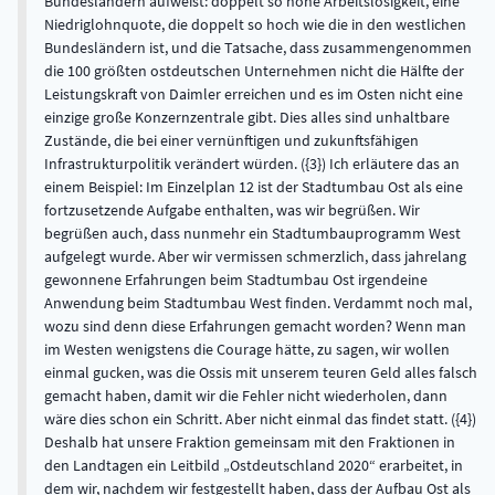
Bundesländern aufweist: doppelt so hohe Arbeitslosigkeit, eine
Niedriglohnquote, die doppelt so hoch wie die in den westlichen
Bundesländern ist, und die Tatsache, dass zusammengenommen
die 100 größten ostdeutschen Unternehmen nicht die Hälfte der
Leistungskraft von Daimler erreichen und es im Osten nicht eine
einzige große Konzernzentrale gibt. Dies alles sind unhaltbare
Zustände, die bei einer vernünftigen und zukunftsfähigen
Infrastrukturpolitik verändert würden. ({3}) Ich erläutere das an
einem Beispiel: Im Einzelplan 12 ist der Stadtumbau Ost als eine
fortzusetzende Aufgabe enthalten, was wir begrüßen. Wir
begrüßen auch, dass nunmehr ein Stadtumbauprogramm West
aufgelegt wurde. Aber wir vermissen schmerzlich, dass jahrelang
gewonnene Erfahrungen beim Stadtumbau Ost irgendeine
Anwendung beim Stadtumbau West finden. Verdammt noch mal,
wozu sind denn diese Erfahrungen gemacht worden? Wenn man
im Westen wenigstens die Courage hätte, zu sagen, wir wollen
einmal gucken, was die Ossis mit unserem teuren Geld alles falsch
gemacht haben, damit wir die Fehler nicht wiederholen, dann
wäre dies schon ein Schritt. Aber nicht einmal das findet statt. ({4})
Deshalb hat unsere Fraktion gemeinsam mit den Fraktionen in
den Landtagen ein Leitbild „Ostdeutschland 2020“ erarbeitet, in
dem wir, nachdem wir festgestellt haben, dass der Aufbau Ost als