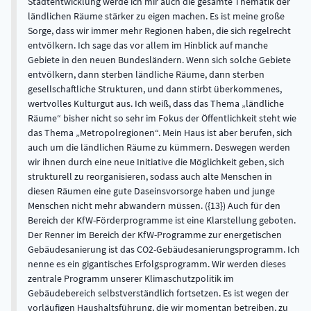
Stadtentwicklung werde ich mir auch die gesamte Thematik der
ländlichen Räume stärker zu eigen machen. Es ist meine große
Sorge, dass wir immer mehr Regionen haben, die sich regelrecht
entvölkern. Ich sage das vor allem im Hinblick auf manche
Gebiete in den neuen Bundesländern. Wenn sich solche Gebiete
entvölkern, dann sterben ländliche Räume, dann sterben
gesellschaftliche Strukturen, und dann stirbt überkommenes,
wertvolles Kulturgut aus. Ich weiß, dass das Thema „ländliche
Räume“ bisher nicht so sehr im Fokus der Öffentlichkeit steht wie
das Thema „Metropolregionen“. Mein Haus ist aber berufen, sich
auch um die ländlichen Räume zu kümmern. Deswegen werden
wir ihnen durch eine neue Initiative die Möglichkeit geben, sich
strukturell zu reorganisieren, sodass auch alte Menschen in
diesen Räumen eine gute Daseinsvorsorge haben und junge
Menschen nicht mehr abwandern müssen. ({13}) Auch für den
Bereich der KfW-Förderprogramme ist eine Klarstellung geboten.
Der Renner im Bereich der KfW-Programme zur energetischen
Gebäudesanierung ist das CO2-Gebäudesanierungsprogramm. Ich
nenne es ein gigantisches Erfolgsprogramm. Wir werden dieses
zentrale Programm unserer Klimaschutzpolitik im
Gebäudebereich selbstverständlich fortsetzen. Es ist wegen der
vorläufigen Haushaltsführung, die wir momentan betreiben, zu