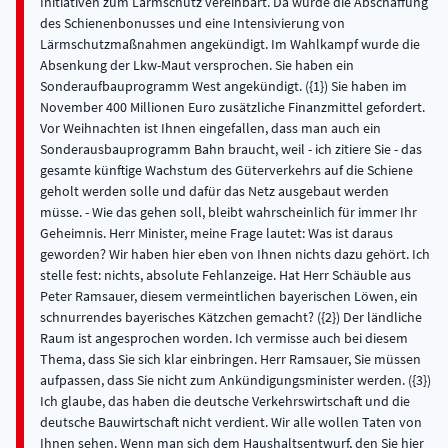
Initiativen zum Lärmschutz vereinbart. Da wurde die Abschaffung
des Schienenbonusses und eine Intensivierung von
Lärmschutzmaßnahmen angekündigt. Im Wahlkampf wurde die
Absenkung der Lkw-Maut versprochen. Sie haben ein
Sonderaufbauprogramm West angekündigt. ({1}) Sie haben im
November 400 Millionen Euro zusätzliche Finanzmittel gefordert.
Vor Weihnachten ist Ihnen eingefallen, dass man auch ein
Sonderausbauprogramm Bahn braucht, weil - ich zitiere Sie - das
gesamte künftige Wachstum des Güterverkehrs auf die Schiene
geholt werden solle und dafür das Netz ausgebaut werden
müsse. - Wie das gehen soll, bleibt wahrscheinlich für immer Ihr
Geheimnis. Herr Minister, meine Frage lautet: Was ist daraus
geworden? Wir haben hier eben von Ihnen nichts dazu gehört. Ich
stelle fest: nichts, absolute Fehlanzeige. Hat Herr Schäuble aus
Peter Ramsauer, diesem vermeintlichen bayerischen Löwen, ein
schnurrendes bayerisches Kätzchen gemacht? ({2}) Der ländliche
Raum ist angesprochen worden. Ich vermisse auch bei diesem
Thema, dass Sie sich klar einbringen. Herr Ramsauer, Sie müssen
aufpassen, dass Sie nicht zum Ankündigungsminister werden. ({3})
Ich glaube, das haben die deutsche Verkehrswirtschaft und die
deutsche Bauwirtschaft nicht verdient. Wir alle wollen Taten von
Ihnen sehen. Wenn man sich dem Haushaltsentwurf, den Sie hier