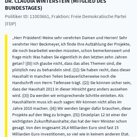
DR.
CLAUDIA
WINTERSTEIN
(
MITGLIED DES
BUNDESTAGES
)
Politiker ID: 11003661
, Fraktion: Freie Demokratische Partei
(FDP)
Herr Präsident! Meine sehr verehrten Damen und Herren! Sehr
verehrter Herr Beckmeyer, ich finde Ihre Aufzählung der Projekte,
die noch bearbeitet werden müssten, schon bemerkenswert und
frage mich: Was haben Sie eigentlich in den letzten zehn Jahren
getan? ({0}) Ich glaube nicht, dass das alles Themen sind, die
plötzlich neu zu behandeln sind. ({1}) Sie haben recht, dass dieser
Haushalt in manchen Teilen bedauerlicherweise noch die
Handschrift von Herrn Tiefensee trägt. ({2}) Sie können sicher sein,
dass der Haushalt 2011 in dieser Hinsicht ganz anders aussehen
wird. ({3}) Da werden wir entsprechende Schritte einleiten. Als
Haushälterin muss ich auch sagen: Wir können nicht alles im
Jahre 2010 machen. ({4}) Wir werden länger dafür brauchen, diese
Projekte auf den Weg zu bringen. ({5}) Einzelplan 12 ist einer der
wichtigsten Zukunftshaushalte; das hat der Herr Minister schon
gesagt. Von den insgesamt 26,4 Milliarden Euro sind fast 15
Milliarden Euro Investitionen, so viel wie in keinem anderen Etat.