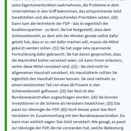
seine Eigentümerfunktion wahrnehmen, die Probleme in dem
Unternehmen in den Griff bekommen, das entsprechende Geld
bereitstellen und die entsprechenden Prioritäten setzen. ({0})
Dann kam die Vertreterin der FDP - das ist eigentlich der
Koalitionspartner - zu Wort. Sie hat festgestellt, dass dem
Schienenbereich, zu dem sich der Minister gerade selbst dafür
gelobt hat, dass er so viel dafür machen will, massiv die Mittel
gekürzt werden sollen. ({1}) Sie hat sogar eine spannende
Formulierung dafür gebraucht. Sie hat davon gesprochen, dass
die Mautmittel bisher versickert seien. Ich kann Ihnen erläutern,
wohin diese Mittel versickert sind. ({2}) - Sie sind nicht im
allgemeinen Haushalt versickert. Als Haushälterin sollten Sie
eigentlich den Haushalt besser kennen. Sie sind vielmehr zu
einem bestimmten Teil von etwa 38 Prozent in den
Schienenbereich geflossen. ({3}) Der Rest ist den
Bundeswasserstraßen zugeschlagen worden. ({4}) Sie können
Investitionen in die Schiene als Versickern bezeichnen. ({5}) Das
passt zur Ideologie der FDP. ({6}) Noch besser passt das Wort
Versickern im Zusammenhang mit den Bundeswasserstraßen. Da
kann man wirklich sagen: Das Geld versickert. Wie gesagt, es passt
zur Ideologie der FDP, die nie verstanden hat, welche Bedeutung