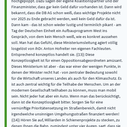
hochgepoppt. Dazu sagen der eigene Koalitionspartner und der
Finanzminister, dass gar kein Geld dafür vorhanden ist. Dann wird
bekannt, dass die DB AG schon weiß, dass wichtige Projekte nicht
vor 2025 zu Ende gebracht werden, weil kein Geld dafür da ist.
Dann kam - das ist schon wieder lustig und terminlich pikant - am
Tag der Deutschen Einheit ein Aufbauprogramm West ins
Gespräch, von dem kein Mensch weiß, wie es konkret aussehen
soll. Man hat das Gefühl, diese Ministeriumsleitung agiert völlig
losgelöst von ihDr. Anton Hofreiter ren eigenen Fachleuten.
Entsprechend konzeptlos handelt sie. ({13}) Diese
Konzeptlosigkeit ist für einen Oppositionsabgeordneten amüsant.
Dieses Ministerium ist aber - das war einer der wenigen Punkte, in
denen der Minister recht hat - von zentraler Bedeutung sowohl
für die Wirtschaft unseres Landes als auch für den Klimaschutz. Es
ist auch zentral wichtig für die Teilhabe der Menschen. Um an der
modernen Gesellschaft teilhaben zu können, muss man mobil
sein. Nicht jeder hat aber ein Auto. Wenn man das berücksichtigt,
dann ist die Konzeptlosigkeit bitter. Sorgen Sie für eine
vernünftige Prioritätensetzung im Straßenbereich, damit nicht
irgendwelche unsinnigen Umgehungsstraßen finanziert werden!
({14}) Hören Sie auf, Milliarden in Schienenprojekte zu stecken, zu
denen Ihnen die Bahn, zumindest unter vier Augen, sagt, dass sie