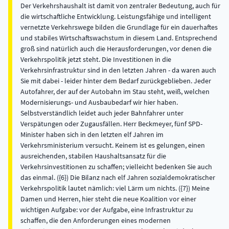
Der Verkehrshaushalt ist damit von zentraler Bedeutung, auch für
die wirtschaftliche Entwicklung. Leistungsfähige und intelligent
vernetzte Verkehrswege bilden die Grundlage für ein dauerhaftes
und stabiles Wirtschaftswachstum in diesem Land. Entsprechend
groß sind natürlich auch die Herausforderungen, vor denen die
Verkehrspolitik jetzt steht. Die Investitionen in die
Verkehrsinfrastruktur sind in den letzten Jahren - da waren auch
Sie mit dabei - leider hinter dem Bedarf zurückgeblieben. Jeder
Autofahrer, der auf der Autobahn im Stau steht, weiß, welchen
Modernisierungs- und Ausbaubedarf wir hier haben.
Selbstverständlich leidet auch jeder Bahnfahrer unter
Verspätungen oder Zugausfällen. Herr Beckmeyer, fünf SPD-
Minister haben sich in den letzten elf Jahren im
Verkehrsministerium versucht. Keinem ist es gelungen, einen
ausreichenden, stabilen Haushaltsansatz für die
Verkehrsinvestitionen zu schaffen; vielleicht bedenken Sie auch
das einmal. ({6}) Die Bilanz nach elf Jahren sozialdemokratischer
Verkehrspolitik lautet nämlich: viel Lärm um nichts. ({7}) Meine
Damen und Herren, hier steht die neue Koalition vor einer
wichtigen Aufgabe: vor der Aufgabe, eine Infrastruktur zu
schaffen, die den Anforderungen eines modernen