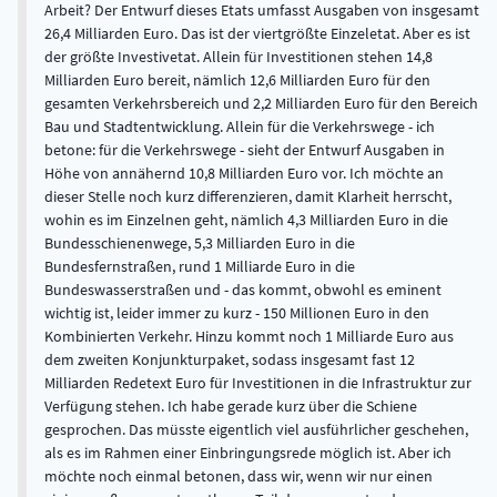
Arbeit? Der Entwurf dieses Etats umfasst Ausgaben von insgesamt
26,4 Milliarden Euro. Das ist der viertgrößte Einzeletat. Aber es ist
der größte Investivetat. Allein für Investitionen stehen 14,8
Milliarden Euro bereit, nämlich 12,6 Milliarden Euro für den
gesamten Verkehrsbereich und 2,2 Milliarden Euro für den Bereich
Bau und Stadtentwicklung. Allein für die Verkehrswege - ich
betone: für die Verkehrswege - sieht der Entwurf Ausgaben in
Höhe von annähernd 10,8 Milliarden Euro vor. Ich möchte an
dieser Stelle noch kurz differenzieren, damit Klarheit herrscht,
wohin es im Einzelnen geht, nämlich 4,3 Milliarden Euro in die
Bundesschienenwege, 5,3 Milliarden Euro in die
Bundesfernstraßen, rund 1 Milliarde Euro in die
Bundeswasserstraßen und - das kommt, obwohl es eminent
wichtig ist, leider immer zu kurz - 150 Millionen Euro in den
Kombinierten Verkehr. Hinzu kommt noch 1 Milliarde Euro aus
dem zweiten Konjunkturpaket, sodass insgesamt fast 12
Milliarden Redetext Euro für Investitionen in die Infrastruktur zur
Verfügung stehen. Ich habe gerade kurz über die Schiene
gesprochen. Das müsste eigentlich viel ausführlicher geschehen,
als es im Rahmen einer Einbringungsrede möglich ist. Aber ich
möchte noch einmal betonen, dass wir, wenn wir nur einen