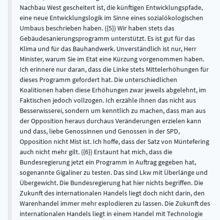
Nachbau West gescheitert ist, die künftigen Entwicklungspfade,
eine neue Entwicklungslogik im Sinne eines sozialökologischen
Umbaus beschrieben haben. ({5}) Wir haben stets das
Gebäudesanierungsprogramm unterstützt. Es ist gut für das
Klima und für das Bauhandwerk. Unverständlich ist nur, Herr
Minister, warum Sie im Etat eine Kürzung vorgenommen haben.
Ich erinnere nur daran, dass die Linke stets Mittelerhöhungen für
dieses Programm gefordert hat. Die unterschiedlichen
Koalitionen haben diese Erhöhungen zwar jeweils abgelehnt, im
Faktischen jedoch vollzogen. Ich erzähle Ihnen das nicht aus
Besserwisserei, sondern um kenntlich zu machen, dass man aus
der Opposition heraus durchaus Veränderungen erzielen kann
und dass, liebe Genossinnen und Genossen in der SPD,
Opposition nicht Mist ist. Ich hoffe, dass der Satz von Müntefering
auch nicht mehr gilt. ({6}) Erstaunt hat mich, dass die
Bundesregierung jetzt ein Programm in Auftrag gegeben hat,
sogenannte Gigaliner zu testen. Das sind Lkw mit Überlänge und
Übergewicht. Die Bundesregierung hat hier nichts begriffen. Die
Zukunft des internationalen Handels liegt doch nicht darin, den
Warenhandel immer mehr explodieren zu lassen. Die Zukunft des
internationalen Handels liegt in einem Handel mit Technologie