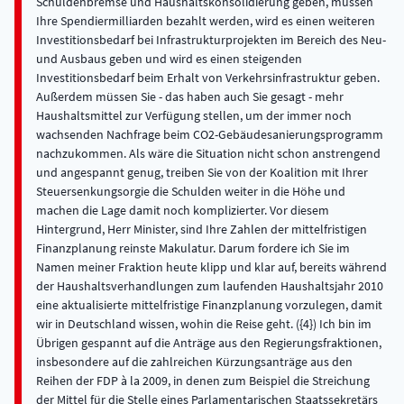
Schuldenbremse und Haushaltskonsolidierung geben, müssen
Ihre Spendiermilliarden bezahlt werden, wird es einen weiteren
Investitionsbedarf bei Infrastrukturprojekten im Bereich des Neu-
und Ausbaus geben und wird es einen steigenden
Investitionsbedarf beim Erhalt von Verkehrsinfrastruktur geben.
Außerdem müssen Sie - das haben auch Sie gesagt - mehr
Haushaltsmittel zur Verfügung stellen, um der immer noch
wachsenden Nachfrage beim CO2-Gebäudesanierungsprogramm
nachzukommen. Als wäre die Situation nicht schon anstrengend
und angespannt genug, treiben Sie von der Koalition mit Ihrer
Steuersenkungsorgie die Schulden weiter in die Höhe und
machen die Lage damit noch komplizierter. Vor diesem
Hintergrund, Herr Minister, sind Ihre Zahlen der mittelfristigen
Finanzplanung reinste Makulatur. Darum fordere ich Sie im
Namen meiner Fraktion heute klipp und klar auf, bereits während
der Haushaltsverhandlungen zum laufenden Haushaltsjahr 2010
eine aktualisierte mittelfristige Finanzplanung vorzulegen, damit
wir in Deutschland wissen, wohin die Reise geht. ({4}) Ich bin im
Übrigen gespannt auf die Anträge aus den Regierungsfraktionen,
insbesondere auf die zahlreichen Kürzungsanträge aus den
Reihen der FDP à la 2009, in denen zum Beispiel die Streichung
der Mittel für die Stelle eines Parlamentarischen Staatssekretärs