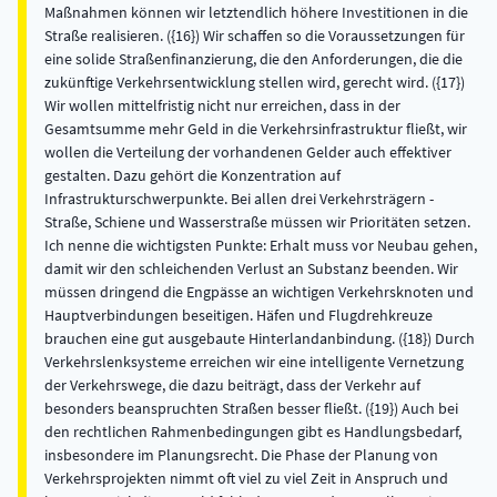
Maßnahmen können wir letztendlich höhere Investitionen in die
Straße realisieren. ({16}) Wir schaffen so die Voraussetzungen für
eine solide Straßenfinanzierung, die den Anforderungen, die die
zukünftige Verkehrsentwicklung stellen wird, gerecht wird. ({17})
Wir wollen mittelfristig nicht nur erreichen, dass in der
Gesamtsumme mehr Geld in die Verkehrsinfrastruktur fließt, wir
wollen die Verteilung der vorhandenen Gelder auch effektiver
gestalten. Dazu gehört die Konzentration auf
Infrastrukturschwerpunkte. Bei allen drei Verkehrsträgern -
Straße, Schiene und Wasserstraße müssen wir Prioritäten setzen.
Ich nenne die wichtigsten Punkte: Erhalt muss vor Neubau gehen,
damit wir den schleichenden Verlust an Substanz beenden. Wir
müssen dringend die Engpässe an wichtigen Verkehrsknoten und
Hauptverbindungen beseitigen. Häfen und Flugdrehkreuze
brauchen eine gut ausgebaute Hinterlandanbindung. ({18}) Durch
Verkehrslenksysteme erreichen wir eine intelligente Vernetzung
der Verkehrswege, die dazu beiträgt, dass der Verkehr auf
besonders beanspruchten Straßen besser fließt. ({19}) Auch bei
den rechtlichen Rahmenbedingungen gibt es Handlungsbedarf,
insbesondere im Planungsrecht. Die Phase der Planung von
Verkehrsprojekten nimmt oft viel zu viel Zeit in Anspruch und