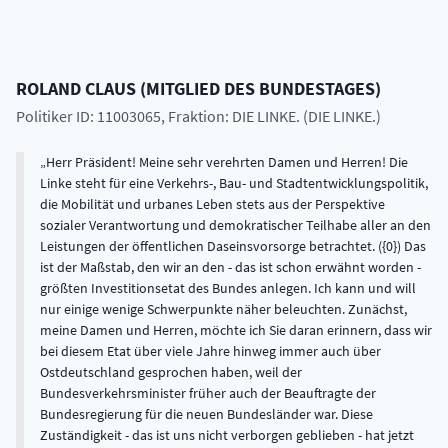
ROLAND
CLAUS
(
MITGLIED DES BUNDESTAGES
)
Politiker ID: 11003065
, Fraktion: DIE LINKE. (DIE LINKE.)
Herr Präsident! Meine sehr verehrten Damen und Herren! Die
Linke steht für eine Verkehrs-, Bau- und Stadtentwicklungspolitik,
die Mobilität und urbanes Leben stets aus der Perspektive
sozialer Verantwortung und demokratischer Teilhabe aller an den
Leistungen der öffentlichen Daseinsvorsorge betrachtet. ({0}) Das
ist der Maßstab, den wir an den - das ist schon erwähnt worden -
größten Investitionsetat des Bundes anlegen. Ich kann und will
nur einige wenige Schwerpunkte näher beleuchten. Zunächst,
meine Damen und Herren, möchte ich Sie daran erinnern, dass wir
bei diesem Etat über viele Jahre hinweg immer auch über
Ostdeutschland gesprochen haben, weil der
Bundesverkehrsminister früher auch der Beauftragte der
Bundesregierung für die neuen Bundesländer war. Diese
Zuständigkeit - das ist uns nicht verborgen geblieben - hat jetzt