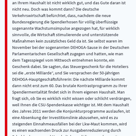
an Ihrem Haushalt ist nicht wirklich gut, und das Gute daran ist
nicht neu. Doch was kommt dann? Die deutsche
Verkehrswirtschaft befürchtet, dass, nachdem die neue
Bundesregierung die Spendierhosen für völlig überflüssige
sogenannte Wachstumsimpulse angezogen hat, für wirklich
sinnvolle, die Wirtschaft stimulierende und unterstützende
Maßnahmen kein zusätzliches Geld da ist. Sie selbst waren im
November bei der sogenannten DEHOGA-Sause in der Deutschen
Parlamentarischen Gesellschaft zugegen und hatten, wie man
dem Tagesspiegel vom Mittwoch entnehmen konnte, ein
Geschenk dabei. Sie sagten, das Steuergeschenk für die Hoteliers
sei die „erste Milliarde“, und Sie versprachen der 50-jährigen
DEHOGA-Hauptgeschäftsführerin: Die nächste Milliarde kommt
dann nicht erst zum 60. Das brutale Kontrastprogramm zu Ihrer
Spendiermentalität findet sich in Ihrem eigenen Haushalt. Man
fragt sich, ob Sie es wirklich nicht wissen oder schlicht verdrängen,
weil Ihnen die CSU-Spendenkasse wichtiger ist. Mit dem Haushalt
des Jahres 2011 werden die Konjunkturprogramme auslaufen, ist
eine Absenkung der Investitionslinie abzusehen, wird es zu
steigenden Einnahmeausfällen bei der Lkw-Maut kommen, wird
es einen wachsenden Druck zur Ausgabenreduzierung durch