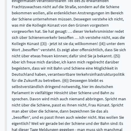
einigermaßen verantwortbaren Teil des zu erwartenden
Frachtzuwachses nicht auf die Straße, sondern auf die Schiene
bekommen wollen, alle erdenklichen Anstrengungen im Bereich
der Schiene unternehmen müssen. Deswegen verstehe ich nicht,
was mir die Kollegin Künast von den Grünen vorgestern
vorgeworfen hat. Sie hat gesagt: … dieser Verkehrsminister redet
sich über Schienenverkehr besoffen … Ich verstehe nicht, was die
Kollegin Künast ({3}) - jetzt ist sie da; willkommen! ({4}) unter dem
Wort „besoffen“ versteht. Es zeigt aber offensichtlich, dass Sie sich
nicht über etwas freuen können; dafür sind Sie ja bekannt. ({5})
Aber ich freue mich darüber, ich kann mich regelrecht darüber
begeistern, dass wir mit Bahn und Schiene eine Möglichkeit in
Deutschland haben, verantwortbare Verkehrsinfrastrukturpolitik
für die Zukunft zu betreiben. ({6}) Deswegen bleibt es
selbstverständlich dringend notwendig, hier im deutschen
Parlament in vielfältiger Hinsicht über Schiene und Bahn zu
sprechen. Davon wird mich auch niemand abbringen. Spricht man
nicht über die Schiene, passt es Ihnen nicht, Frau Künast. Spricht
man aber über die Schiene, dann bezeichnen Sie das als
„besoffen“, und es passt Ihnen auch wieder nicht. Was wollen Sie
eigentlich? Weil wir gerade bei der Schiene und der Bahn sind: Es
hat dieser Tage Meldungen gegeben - man muss sich manchmal