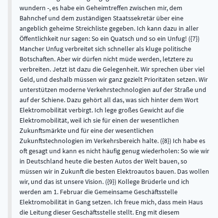
wundern -, es habe ein Geheimtreffen zwischen mir, dem
Bahnchef und dem zuständigen Staatssekretär über eine
angeblich geheime Streichliste gegeben. Ich kann dazu in aller
Öffentlichkeit nur sagen: So ein Quatsch und so ein Unfug! ({7})
Mancher Unfug verbreitet sich schneller als kluge politische
Botschaften. Aber wir dürfen nicht müde werden, letztere zu
verbreiten. Jetzt ist dazu die Gelegenheit. Wir sprechen über viel
Geld, und deshalb müssen wir ganz gezielt Prioritäten setzen. Wir
unterstützen moderne Verkehrstechnologien auf der Straße und
auf der Schiene. Dazu gehört all das, was sich hinter dem Wort
Elektromobilität verbirgt. Ich lege großes Gewicht auf die
Elektromobilität, weil ich sie für einen der wesentlichen
Zukunftsmärkte und für eine der wesentlichen
Zukunftstechnologien im Verkehrsbereich halte. ({8}) Ich habe es
oft gesagt und kann es nicht häufig genug wiederholen: So wie wir
in Deutschland heute die besten Autos der Welt bauen, so
müssen wir in Zukunft die besten Elektroautos bauen. Das wollen
wir, und das ist unsere Vision. ({9}) Kollege Brüderle und ich
werden am 1. Februar die Gemeinsame Geschäftsstelle
Elektromobilität in Gang setzen. Ich freue mich, dass mein Haus
die Leitung dieser Geschäftsstelle stellt. Eng mit diesem