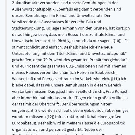
Zukunftsmarkt verbunden sind unsere Bemühungen in der
Außenwirtschaftspolitik. Ebenfalls eng damit verbunden sind
unsere Bemühungen im Klima- und Umweltschutz. Der
Vorsitzende des Ausschusses für Verkehr, Bau und
Stadtentwicklung, Kollege Hermann von den Grünen, hat kürzlich
darauf hingewiesen, dass mein Ressort das zentrale Klima- und
Umweltschutzressort ist. Richtig, kann ich da nur sagen. ({10}) - Es
stimmt schlicht und einfach. Deshalb habe ich eine neue
Unterabteilung mit dem Titel „Klima- und Umweltschutzpolitik“
geschaffen; denn 70 Prozent des gesamten Primärenergiebedarfs
und 40 Prozent der gesamten CO2-Emissionen sind mit Themen
meines Hauses verbunden, nämlich Heizen im Baubereich,
Wasser, Luft und Energieverbrauch im Verkehrsbereich. ({11}) Ich
bleibe dabei, dass wir unsere Bemühungen in diesem Bereich
verstärken müssen. Das passt Ihnen vielleicht nicht, Frau Künast,
aber immerhin hat mir das vor drei Tagen einen großen Artikel in
der taz mit der Überschrift „Der Überraschungsminister“
eingebracht. Sie werden sich auf diesem Gebiet noch über einiges
wundern müssen. ({12}) Infrastrukturpolitik hat einen großen
Europabezug. Deshalb wird in meinem Hause die Europapolitik
organisatorisch und personell gestärkt. Neben der