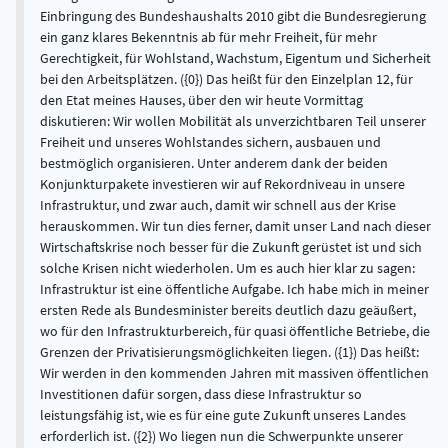
Einbringung des Bundeshaushalts 2010 gibt die Bundesregierung
ein ganz klares Bekenntnis ab für mehr Freiheit, für mehr
Gerechtigkeit, für Wohlstand, Wachstum, Eigentum und Sicherheit
bei den Arbeitsplätzen. ({0}) Das heißt für den Einzelplan 12, für
den Etat meines Hauses, über den wir heute Vormittag
diskutieren: Wir wollen Mobilität als unverzichtbaren Teil unserer
Freiheit und unseres Wohlstandes sichern, ausbauen und
bestmöglich organisieren. Unter anderem dank der beiden
Konjunkturpakete investieren wir auf Rekordniveau in unsere
Infrastruktur, und zwar auch, damit wir schnell aus der Krise
herauskommen. Wir tun dies ferner, damit unser Land nach dieser
Wirtschaftskrise noch besser für die Zukunft gerüstet ist und sich
solche Krisen nicht wiederholen. Um es auch hier klar zu sagen:
Infrastruktur ist eine öffentliche Aufgabe. Ich habe mich in meiner
ersten Rede als Bundesminister bereits deutlich dazu geäußert,
wo für den Infrastrukturbereich, für quasi öffentliche Betriebe, die
Grenzen der Privatisierungsmöglichkeiten liegen. ({1}) Das heißt:
Wir werden in den kommenden Jahren mit massiven öffentlichen
Investitionen dafür sorgen, dass diese Infrastruktur so
leistungsfähig ist, wie es für eine gute Zukunft unseres Landes
erforderlich ist. ({2}) Wo liegen nun die Schwerpunkte unserer