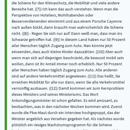
die Schiene für den Klimaschutz, die Mobilität und viele andere
Bereiche hat. ({7}) Ich kann das auch verstehen. Wenn man die
Perspektive von Hoteliers, Wohlhabenden oder
Besserverdienenden einnimmt und aus einem Porsche Cayenne
nach außen blickt, dann braucht man wahrscheinlich die Schiene
nicht. ({8}) - Regen Sie sich nur auf! Dann weiß man, dass man ins
Schwarze getroffen hat. ({9}) In diesem Land haben nur 50 Prozent
aller Menschen täglich Zugang zum Auto. Man könnte jetzt
einwenden, dass auch kleine Kinder dazuzählen. ({10}) Aber auch
wenn man sich auf diejenigen beschränkt, die bewusst mobil sein
wollen, dann ist ihr Anteil immer noch erheblich. Nur 50 Prozent
aller Menschen haben täglich Zugang zum Auto. Alle anderen
sind auf andere Verkehrsmittel angewiesen. ({11}) Das heißt, Sie
erreichen Mobilität für alle nur dann, wenn Sie alle Verkehrsmittel
vernünftig ausbauen. ({12}) Damit kommen wir zum Kernproblem
dieses Ministers und seines Ministeriums. Das Wort
Ankündigungsminister ist schon gefallen. Es wird amüsant, zu
beobachten, was in den nächsten Wochen kommen wird. Zuerst
wurde die Pkw-Maut durch ein Interview hochgepoppt, das der
Minister angeblich aus Versehen gegeben hat. Als nächstes wurde
plötzlich ein riesiges Wachstumsprogramm für die Schiene