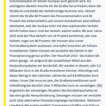
Industriestaates im Herzen Europas auch gerecht wird. Als
wichtigsten Bereich möchte ich die Straße hervorheben; denn die
Straße ist und bleibt der Verkehrsträge Nummer eins. Aktuell
nimmt die Straße 88 Prozent des Personenverkehrs und 82
Prozent des Güterverkehrs auf. Unsere Autobahnen sind vielfach
überlastet, weil der Ausbau nicht mit dem wachsenden Verkehr
Schritt halten kann. Und der Verkehr wächst weiter. Bis zum Jahre
2025 wird der Pkw-Verkehr um 16 Prozent zunehmen, der Lkw-
Verkehr sogar um 80 Prozent. Wir müssen also unser
Fernstraßensystem ausbauen, und dafür brauchen wir höhere
Investitionen. Daher müssen wir zunächst die Zahlen in der
Finanzplanung genau prüfen. Der Haushalt 2010 - das haben Sie
schon gesagt - ist aufgrund der zusätzlichen Mittel aus den
Konjunkturpaketen ein Sonderfall. Wir werden in diesem Jahr 5,3
Milliarden Euro in die Straße investieren können. Allerdings soll
dieser Betrag in den nächsten Jahren bis auf 4,8 Milliarden Euro
sinken. Unser Ziel muss es sein, die Straßeninvestitionen auch
mittelfristig bei deutlich über 5 Milliarden Euro zu verstetigen. ({8})
Angesichts der schwierigen Situation des Bundeshaushaltes ist
das eine große Herausforderung. Deswegen müssen wir verstärkt
auch über alternative Finanzierungswege nachdenken. Stichwort
Lkw-Maut: Wir wollen endlich Transparenz schaffen und Schluss