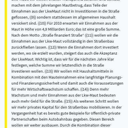
machen mit dem jahrelangen Mautbetrug, dass Teile der
Einnahmen aus der LkwMaut nicht in Investitionen in die Straße
geflossen, ({9}) sondern stattdessen im allgemeinen Haushalt
versickert sind. ({10}) Für 2010 erwarten wir Einnahmen aus der
Maut in Höhe von 4,9 Milliarden Euro; das ist eine große Summe.
Nach dem Motto „Straße finanziert Straße“ ({11}) wollen wir die
Einnahmen aus der Lkw-Maut vollständig in den Straßenbau
zurückfließen lassen. ({12}) Wenn die Einnahmen dort investiert
werden, wo sie erzielt wurden, steigert das auch die Akzeptanz
der LkwMaut. Wichtig ist, dass wir für die nächsten Jahre klar
festlegen, welche Summe wir letztendlich in die Straße
investieren wollen. ({13}) Wir wollen mit Haushaltsmitteln in
Kombination mit den Mauteinnahmen eine langfristige Planungs-
und Finanzierungssicherheit und damit auch die Voraussetzungen
für mehr Wirtschaftswachstum schaffen. ({14}) Denn mehr
Wachstum und mehr Einnahmen aus der Lkw-Maut bedeuten
auch mehr Geld für die Straße. ({15}) Als weiteren Schritt wollen
wir mehr privates Kapital für den Straßenbau mobilisieren. In der
Vergangenheit hat es bereits gute Beispiele für öffentlich-private
Partnerschaften beim Autobahnbau gegeben. Diesen Bereich
wollen wir weiter ausbauen. Durch die Kombination dieser