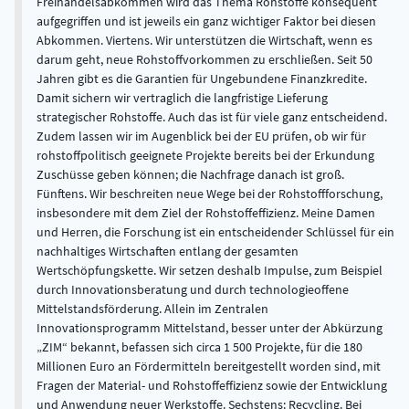
Freihandelsabkommen wird das Thema Rohstoffe konsequent
aufgegriffen und ist jeweils ein ganz wichtiger Faktor bei diesen
Abkommen. Viertens. Wir unterstützen die Wirtschaft, wenn es
darum geht, neue Rohstoffvorkommen zu erschließen. Seit 50
Jahren gibt es die Garantien für Ungebundene Finanzkredite.
Damit sichern wir vertraglich die langfristige Lieferung
strategischer Rohstoffe. Auch das ist für viele ganz entscheidend.
Zudem lassen wir im Augenblick bei der EU prüfen, ob wir für
rohstoffpolitisch geeignete Projekte bereits bei der Erkundung
Zuschüsse geben können; die Nachfrage danach ist groß.
Fünftens. Wir beschreiten neue Wege bei der Rohstoffforschung,
insbesondere mit dem Ziel der Rohstoffeffizienz. Meine Damen
und Herren, die Forschung ist ein entscheidender Schlüssel für ein
nachhaltiges Wirtschaften entlang der gesamten
Wertschöpfungskette. Wir setzen deshalb Impulse, zum Beispiel
durch Innovationsberatung und durch technologieoffene
Mittelstandsförderung. Allein im Zentralen
Innovationsprogramm Mittelstand, besser unter der Abkürzung
„ZIM“ bekannt, befassen sich circa 1 500 Projekte, für die 180
Millionen Euro an Fördermitteln bereitgestellt worden sind, mit
Fragen der Material- und Rohstoffeffizienz sowie der Entwicklung
und Anwendung neuer Werkstoffe. Sechstens: Recycling. Bei