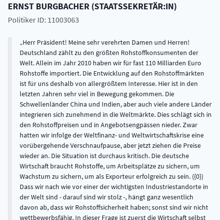
ERNST
BURGBACHER
(
STAATSSEKRETÄR:IN
)
Politiker ID: 11003063
Herr Präsident! Meine sehr verehrten Damen und Herren!
Deutschland zählt zu den größten Rohstoffkonsumenten der
Welt. Allein im Jahr 2010 haben wir für fast 110 Milliarden Euro
Rohstoffe importiert. Die Entwicklung auf den Rohstoffmärkten
ist für uns deshalb von allergrößtem Interesse. Hier ist in den
letzten Jahren sehr viel in Bewegung gekommen. Die
Schwellenländer China und Indien, aber auch viele andere Länder
integrieren sich zunehmend in die Weltmärkte. Dies schlägt sich in
den Rohstoffpreisen und in Angebotsengpässen nieder. Zwar
hatten wir infolge der Weltfinanz- und Weltwirtschaftskrise eine
vorübergehende Verschnaufpause, aber jetzt ziehen die Preise
wieder an. Die Situation ist durchaus kritisch. Die deutsche
Wirtschaft braucht Rohstoffe, um Arbeitsplätze zu sichern, um
Wachstum zu sichern, um als Exporteur erfolgreich zu sein. ({0})
Dass wir nach wie vor einer der wichtigsten Industriestandorte in
der Welt sind - darauf sind wir stolz -, hängt ganz wesentlich
davon ab, dass wir Rohstoffsicherheit haben; sonst sind wir nicht
wettbewerbsfähig. In dieser Frage ist zuerst die Wirtschaft selbst