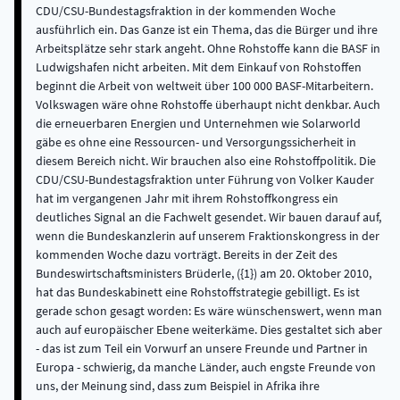
CDU/CSU-Bundestagsfraktion in der kommenden Woche
ausführlich ein. Das Ganze ist ein Thema, das die Bürger und ihre
Arbeitsplätze sehr stark angeht. Ohne Rohstoffe kann die BASF in
Ludwigshafen nicht arbeiten. Mit dem Einkauf von Rohstoffen
beginnt die Arbeit von weltweit über 100 000 BASF-Mitarbeitern.
Volkswagen wäre ohne Rohstoffe überhaupt nicht denkbar. Auch
die erneuerbaren Energien und Unternehmen wie Solarworld
gäbe es ohne eine Ressourcen- und Versorgungssicherheit in
diesem Bereich nicht. Wir brauchen also eine Rohstoffpolitik. Die
CDU/CSU-Bundestagsfraktion unter Führung von Volker Kauder
hat im vergangenen Jahr mit ihrem Rohstoffkongress ein
deutliches Signal an die Fachwelt gesendet. Wir bauen darauf auf,
wenn die Bundeskanzlerin auf unserem Fraktionskongress in der
kommenden Woche dazu vorträgt. Bereits in der Zeit des
Bundeswirtschaftsministers Brüderle, ({1}) am 20. Oktober 2010,
hat das Bundeskabinett eine Rohstoffstrategie gebilligt. Es ist
gerade schon gesagt worden: Es wäre wünschenswert, wenn man
auch auf europäischer Ebene weiterkäme. Dies gestaltet sich aber
- das ist zum Teil ein Vorwurf an unsere Freunde und Partner in
Europa - schwierig, da manche Länder, auch engste Freunde von
uns, der Meinung sind, dass zum Beispiel in Afrika ihre