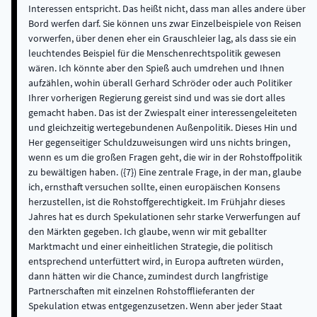
Interessen entspricht. Das heißt nicht, dass man alles andere über
Bord werfen darf. Sie können uns zwar Einzelbeispiele von Reisen
vorwerfen, über denen eher ein Grauschleier lag, als dass sie ein
leuchtendes Beispiel für die Menschenrechtspolitik gewesen
wären. Ich könnte aber den Spieß auch umdrehen und Ihnen
aufzählen, wohin überall Gerhard Schröder oder auch Politiker
Ihrer vorherigen Regierung gereist sind und was sie dort alles
gemacht haben. Das ist der Zwiespalt einer interessengeleiteten
und gleichzeitig wertegebundenen Außenpolitik. Dieses Hin und
Her gegenseitiger Schuldzuweisungen wird uns nichts bringen,
wenn es um die großen Fragen geht, die wir in der Rohstoffpolitik
zu bewältigen haben. ({7}) Eine zentrale Frage, in der man, glaube
ich, ernsthaft versuchen sollte, einen europäischen Konsens
herzustellen, ist die Rohstoffgerechtigkeit. Im Frühjahr dieses
Jahres hat es durch Spekulationen sehr starke Verwerfungen auf
den Märkten gegeben. Ich glaube, wenn wir mit geballter
Marktmacht und einer einheitlichen Strategie, die politisch
entsprechend unterfüttert wird, in Europa auftreten würden,
dann hätten wir die Chance, zumindest durch langfristige
Partnerschaften mit einzelnen Rohstofflieferanten der
Spekulation etwas entgegenzusetzen. Wenn aber jeder Staat