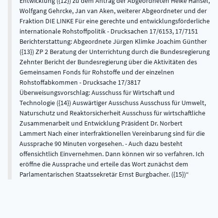
Entwicklung ({12}) zu dem Antrag der Abgeordneten Heike Hänsel,
Wolfgang Gehrcke, Jan van Aken, weiterer Abgeordneter und der
Fraktion DIE LINKE Für eine gerechte und entwicklungsförderliche
internationale Rohstoffpolitik - Drucksachen 17/6153, 17/7151
Berichterstattung: Abgeordnete Jürgen Klimke Joachim Günther
({13}) ZP 2 Beratung der Unterrichtung durch die Bundesregierung
Zehnter Bericht der Bundesregierung über die Aktivitäten des
Gemeinsamen Fonds für Rohstoffe und der einzelnen
Rohstoffabkommen - Drucksache 17/3817
Überweisungsvorschlag: Ausschuss für Wirtschaft und
Technologie ({14}) Auswärtiger Ausschuss Ausschuss für Umwelt,
Naturschutz und Reaktorsicherheit Ausschuss für wirtschaftliche
Zusammenarbeit und Entwicklung Präsident Dr. Norbert
Lammert Nach einer interfraktionellen Vereinbarung sind für die
Aussprache 90 Minuten vorgesehen. - Auch dazu besteht
offensichtlich Einvernehmen. Dann können wir so verfahren. Ich
eröffne die Aussprache und erteile das Wort zunächst dem
Parlamentarischen Staatssekretär Ernst Burgbacher. ({15})