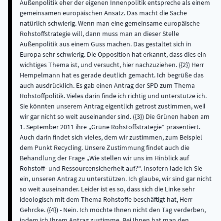
Außenpolitik eher der eigenen Innenpolitik entspreche als einem
gemeinsamen europäischen Ansatz. Das macht die Sache
natürlich schwierig. Wenn man eine gemeinsame europäische
Rohstoffstrategie will, dann muss man an dieser Stelle
Außenpolitik aus einem Guss machen. Das gestaltet sich in
Europa sehr schwierig. Die Opposition hat erkannt, dass dies ein
wichtiges Thema ist, und versucht, hier nachzuziehen. ({2}) Herr
Hempelmann hat es gerade deutlich gemacht. Ich begrüße das
auch ausdrücklich. Es gab einen Antrag der SPD zum Thema
Rohstoffpolitik. Vieles darin finde ich richtig und unterstütze ich.
Sie könnten unserem Antrag eigentlich getrost zustimmen, weil
wir gar nicht so weit auseinander sind. ({3}) Die Grünen haben am
1. September 2011 ihre „Grüne Rohstoffstrategie“ präsentiert.
Auch darin findet sich vieles, dem wir zustimmen, zum Beispiel
dem Punkt Recycling. Unsere Zustimmung findet auch die
Behandlung der Frage „Wie stellen wir uns im Hinblick auf
Rohstoff- und Ressourcensicherheit auf?“. Insofern lade ich Sie
ein, unseren Antrag zu unterstützen. Ich glaube, wir sind gar nicht
so weit auseinander. Leider ist es so, dass sich die Linke sehr
ideologisch mit dem Thema Rohstoffe beschäftigt hat, Herr
Gehrcke. ({4}) - Nein. Ich möchte Ihnen nicht den Tag verderben,
indem ich Ihrem Antrag zustimme. Bei Ihnen hat man den