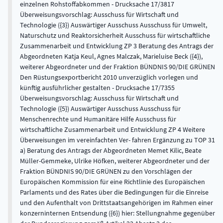
einzelnen Rohstoffabkommen - Drucksache 17/3817
Überweisungsvorschlag: Ausschuss für Wirtschaft und
Technologie ({3}) Auswärtiger Ausschuss Ausschuss für Umwelt,
Naturschutz und Reaktorsicherheit Ausschuss für wirtschaftliche
Zusammenarbeit und Entwicklung ZP 3 Beratung des Antrags der
Abgeordneten Katja Keul, Agnes Malczak, Marieluise Beck ({4}),
weiterer Abgeordneter und der Fraktion BÜNDNIS 90/DIE GRÜNEN
Den Rüstungsexportbericht 2010 unverzüglich vorlegen und
künftig ausführlicher gestalten - Drucksache 17/7355
Überweisungsvorschlag: Ausschuss für Wirtschaft und
Technologie ({5}) Auswärtiger Ausschuss Ausschuss für
Menschenrechte und Humanitäre Hilfe Ausschuss für
wirtschaftliche Zusammenarbeit und Entwicklung ZP 4 Weitere
Überweisungen im vereinfachten Ver- fahren Ergänzung zu TOP 31
a) Beratung des Antrags der Abgeordneten Memet Kilic, Beate
Müller-Gemmeke, Ulrike Höfken, weiterer Abgeordneter und der
Fraktion BÜNDNIS 90/DIE GRÜNEN zu den Vorschlägen der
Europäischen Kommission für eine Richtlinie des Europäischen
Parlaments und des Rates über die Bedingungen für die Einreise
und den Aufenthalt von Drittstaatsangehörigen im Rahmen einer
konzerninternen Entsendung ({6}) hier: Stellungnahme gegenüber