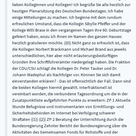
lieben Kolleginnen und Kollegen! Ich begrüße Sie alle herzlich zur
heutigen Plenarsitzung des Deutschen Bundestages. Ich habe
einige Mitteilungen zu machen. Ich beginne mit dem rundum
erfreulichen Umstand, dass die Kollegin Sibylle Pfeiffer und der
Kollege Willi Brase in den vergangenen Tagen ihre 60. Geburtstage
gefeiert haben, wozu ich ihnen im Namen des ganzen Hauses
herzlich gratulieren möchte. ({0}) Nicht ganz so erfreulich ist, dass
die Kollegen Norbert Brackmann und Michael Brand aus jeweils
unterschiedlichen, hier aber nicht erläuterungsbedürftigen
Gründen ihre Schriftführerämter niedergelegt haben. Die Fraktion
der CDU/CSU schlägt die Kollegen Dr. Peter Tauber und Dr.
Johann Wadephul als Nachfolger vor. Können Sie sich damit
einverstanden erklären? - Das ist offensichtlich der Fall. Dann sind
die beiden Kollegen hiermit gewählt. Interfraktionell ist
vereinbart worden, die verbundene Tagesordnung um die in der
Zusatzpunktliste aufgeführten Punkte zu erweitern: ZP 1 Aktuelle
Stunde Befugnisse und Instrumentarien von Ermittlungs- und
Sicherheitsbehörden im Internet bei Verfolgung schwerer
Straftaten ({1}) ({2}) ZP 2 Beratung der Unterrichtung durch die
Bundesregierung Zehnter Bericht der Bundesregierung über die
Aktivitäten des Gemeinsamen Fonds für Rohstoffe und der