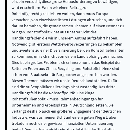
einzeln versucht, diese große Herausforderung zu bewältigen,
wird er scheitern. Wenn wir einen Beitrag zur
Rohstoffgerechtigkeit leisten wollen, dann muss Europa
versuchen, von einzelstaatlichen Lösungen abzusehen, und sich
darum bemühen, die gemeinsamen Themen auf einen Nenner zu
bringen. Rohstoffpolitik hat aus unserer Sicht drei
Handlungsfelder, die wir in unserem Antrag aufgeführt haben.
Notwendig ist, erstens Wettbewerbsverzerrungen zu bekämpfen
und zweitens zu einer Diversifizierung bei den Rohstofflieferanten
zu kommen, um sich nicht von einem Land abhängig zu machen.
Dies ist ein großes Problem; ich erinnere nur an das Beispiel der
Seltenen Erden aus China. Recycling und Rohstoffeffizienz sind
schon von Staatssekretär Burgbacher angesprochen worden.
Diesen Themen müssen wir uns in Deutschland stellen. Dafür
sind die Außenpolitiker allerdings nicht zuständig. Das dritte
Handlungsfeld ist die Rohstoffpolitik. Eine kluge
Rohstoffaußenpolitik muss Rahmenbedingungen für
Unternehmen und Arbeitsplätze in Deutschland setzen. Sie
verlangt deshalb auch ein größeres Engagement der deutschen
Industrie, was aus meiner Sicht auf einem guten Weg ist, aber
trotzdem noch einer gewissen finanziellen Untermauerung
bedarf. Denn es kann nicht sein, dass letztlich der Staat alles