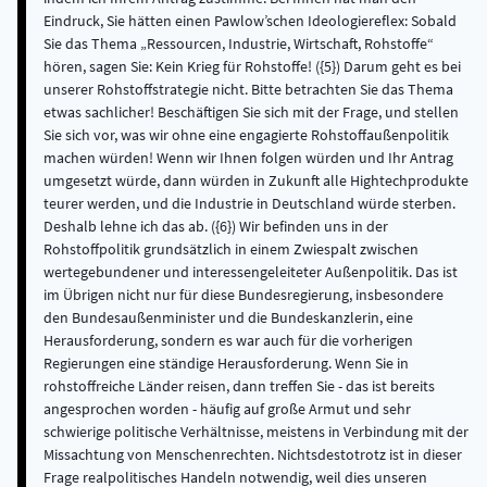
Eindruck, Sie hätten einen Pawlow’schen Ideologiereflex: Sobald
Sie das Thema „Ressourcen, Industrie, Wirtschaft, Rohstoffe“
hören, sagen Sie: Kein Krieg für Rohstoffe! ({5}) Darum geht es bei
unserer Rohstoffstrategie nicht. Bitte betrachten Sie das Thema
etwas sachlicher! Beschäftigen Sie sich mit der Frage, und stellen
Sie sich vor, was wir ohne eine engagierte Rohstoffaußenpolitik
machen würden! Wenn wir Ihnen folgen würden und Ihr Antrag
umgesetzt würde, dann würden in Zukunft alle Hightechprodukte
teurer werden, und die Industrie in Deutschland würde sterben.
Deshalb lehne ich das ab. ({6}) Wir befinden uns in der
Rohstoffpolitik grundsätzlich in einem Zwiespalt zwischen
wertegebundener und interessengeleiteter Außenpolitik. Das ist
im Übrigen nicht nur für diese Bundesregierung, insbesondere
den Bundesaußenminister und die Bundeskanzlerin, eine
Herausforderung, sondern es war auch für die vorherigen
Regierungen eine ständige Herausforderung. Wenn Sie in
rohstoffreiche Länder reisen, dann treffen Sie - das ist bereits
angesprochen worden - häufig auf große Armut und sehr
schwierige politische Verhältnisse, meistens in Verbindung mit der
Missachtung von Menschenrechten. Nichtsdestotrotz ist in dieser
Frage realpolitisches Handeln notwendig, weil dies unseren