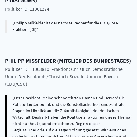
PRÄSIDIUMS
)
Politiker ID: 11001274
Philipp Mißfelder ist der nächste Redner für die CDU/CSU-
Fraktion. ({0})
PHILIPP
MISSFELDER
(
MITGLIED DES BUNDESTAGES
)
Politiker ID: 11003810
, Fraktion: Christlich Demokratische
Union Deutschlands/Christlich-Soziale Union in Bayern
(CDU/CSU)
Herr Präsident! Meine sehr verehrten Damen und Herren! Die
Rohstoffaußenpolitik und die Rohstoffsicherheit sind zentrale
Fragen im Hinblick auf die Zukunftsfähigkeit der deutschen
Wirtschaft. Deshalb haben die Koalitionsfraktionen dieses Thema
nicht nur heute, sondern schon zu Beginn dieser
Legislaturperiode auf die Tagesordnung gesetzt. Wir versuchen,
die bisher nicht gebündelten Aktivitäten von Auswärtigem Amt,