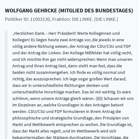
WOLFGANG
GEHRCKE
(
MITGLIED DES BUNDESTAGES
)
Politiker ID: 11003130
, Fraktion: DIE LINKE. (DIE LINKE.)
Herzlichen Dank. - Herr Präsident! Werte Kolleginnen und
Kollegen! Es liegen heute zwei Anträge vor, die jeweils in eine
völlig andere Richtung weisen, der Antrag der CDU/CSU und FDP
und der Antrag der Linken. Der Kollege Mißfelder hat völlig recht,
und ich möchte ihm gar nicht widersprechen: Wenn man unseren
Antrag und Ihren Antrag liest, dann stellt man fest, dass die
beiden nicht zusammengehen. Ich finde es völlig normal und
richtig, das auszusprechen. Ich lege sogar großen Wert darauf,
dass wir in unterschiedliche Richtungen denken und
unterschiedliche Vorschläge machen. Das ist mir wichtig. Es wäre
schlimm, wenn unsere Anträge gleich wären. ({0}) Schauen wir uns
im Einzelnen an, welche Grundlagen in den Anträgen betont
werden. CDU/CSU und FDP formulieren in ihrem Antrag die
philosophische und strategische Grundlage, den Prinzipien von
Markt und Wettbewerb entsprechen zu wollen. Die Grundlage ist,
dass der Markt alles regelt, und im Wettbewerb wird sich
bekanntermaßen der Stärkere durchsetzen. Die Vorschläge, die