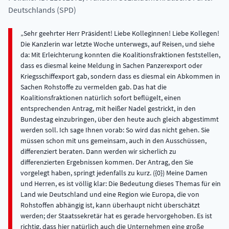
Deutschlands (SPD)
Sehr geehrter Herr Präsident! Liebe Kolleginnen! Liebe Kollegen! Die Kanzlerin war letzte Woche unterwegs, auf Reisen, und siehe da: Mit Erleichterung konnten die Koalitionsfraktionen feststellen, dass es diesmal keine Meldung in Sachen Panzerexport oder Kriegsschiffexport gab, sondern dass es diesmal ein Abkommen in Sachen Rohstoffe zu vermelden gab. Das hat die Koalitionsfraktionen natürlich sofort beflügelt, einen entsprechenden Antrag, mit heißer Nadel gestrickt, in den Bundestag einzubringen, über den heute auch gleich abgestimmt werden soll. Ich sage Ihnen vorab: So wird das nicht gehen. Sie müssen schon mit uns gemeinsam, auch in den Ausschüssen, differenziert beraten. Dann werden wir sicherlich zu differenzierten Ergebnissen kommen. Der Antrag, den Sie vorgelegt haben, springt jedenfalls zu kurz. ({0}) Meine Damen und Herren, es ist völlig klar: Die Bedeutung dieses Themas für ein Land wie Deutschland und eine Region wie Europa, die von Rohstoffen abhängig ist, kann überhaupt nicht überschätzt werden; der Staatssekretär hat es gerade hervorgehoben. Es ist richtig, dass hier natürlich auch die Unternehmen eine große Verantwortung haben. In den vergangenen Jahren und Jahrzehnten sind Fehler gemacht worden. Wenn ich bedenke, an welchen Rohstoffen bzw. Rohstoffvorkommen deutsche Unternehmen Beteiligungen hatten, die mittlerweile aufgegeben worden sind, muss ich sagen: Das ist erschreckend. Zu nennen sind da beispielsweise Degussa, ein Unternehmen aus meinem Wahlkreis, in den Bereichen Kupfer und Gold oder ThyssenKrupp beim Eisenerz. Deutschland als Hightechland und Europa als Hightechregion benötigen unter anderem Coltan zur Herstellung von Handys, Neodym zur Herstellung von Festplatten oder Kernspintomografen, Kobalt zur Herstellung synthetischer Kraftstoffe und Gallium zur Herstellung von Sonnenkollektoren. An der Gewinnung dieser und vieler anderer Rohstoffe hatten deutsche Unternehmen Beteiligungen, die mittlerweile, wie gesagt, aufgegeben worden sind. Ich glaube, es ist deutlich geworden, dass dies der falsche Weg war. Insofern unterstützen wir alles - ich denke, das ist ein richtiger Ansatz dieser Bundesregierung -, wodurch die Rückwärtsintegration - so heißt das heute - der Unternehmen gestärkt wird, also die Versuche, sich wieder an den entsprechenden Rohstoffvorkommen zu beteiligen. Beispielsweise versuchen dies ThyssenKrupp im Bereich der Seltenen Erden, Siemens im Bereich von Neodym, was auch zur Herstellung von Dauermagneten benötigt wird, usw. Wir unterstützen hier sicherlich den richtigen Weg. Anders sieht es mit Ihrer Politik auf den Rohstoffmärkten selbst aus, mit der Sie versuchen, deutsche Unternehmen auf fremden Märkten zu unterstützen. Das Signal der Kanzlerin, das sie auf ihrer Reise nach Angola abgab, war absolut fatal. Angola liegt in einer Region am Golf von Guinea, die durch reiche energetische und nichtenergetische Rohstoffvorkommen und gleichzeitig durch eine extreme Armutsentwicklung gekennzeichnet ist. Die rohstoffreichsten Länder sind zugleich die ärmsten. Es kann nicht sein, dass das erste Signal, das man ihnen dort sendet, ist: Wir stärken die Potentaten; wir machen sie stark gegen ihr eigenes Volk, indem wir ihnen Waffen aus Deutschland schicken. ({1}) Nein, in Ländern wie Angola kommt es darauf an, Transparenz hinsichtlich der Material- und Geldflüsse einzufordern. Das ist eine Vorbedingung dafür, dass sich deutsche Unternehmen dort überhaupt beteiligen können; denn deutsche Unternehmen - das haben wir nicht zuletzt beim Unternehmen Ferrostaal sehen müssen unterliegen Compliance- und Corporate-GovernanceRegeln, durch die es absolut verboten ist, auf Märkten tätig zu werden, auf denen Transparenz nicht gegeben ist. Hier haben Sie bisher wenig geleistet, und hier gilt es nachzusetzen. Wir können nicht die Methode Chinas verwenden, das die Rohstoffe zum Beispiel in den Ländern Afrikas oder auch in Brasilien ausbeutet, die dortigen Märkte als Spin-off für ihr Geschäft gleichzeitig mit ihren billigen Industrieprodukten überschwemmt und damit verhindert, dass dort eine eigene Wertschöpfung entsteht, und dafür sorgt, dass die Abhängigkeiten noch stärker werRolf Hempelmann den, als sie es bisher schon waren. Wir werden in den nächsten Jahren erleben - insbesondere dann, wenn die Weltwirtschaft wieder rückläufig sein wird -, dass sich gerade bei den Schwellenländern enorme Auswirkungen zeigen werden, weil sie diese guten Jahre nicht genutzt haben, um auf der Basis ihres Ressourcenreichtums eine industrielle Wertschöpfung aufzubauen. Meine Damen und Herren, die Kanzlerin war in der Mongolei. Das Wirtschaftsministerium hat Abkommen verhandelt, wie auch in Kasachstan. Das ist sicherlich ein richtiger Ansatz. Das, was wir in den Texten dazu lesen können, ist für uns allerdings nicht ergiebig genug, um wirklich erkennen zu können, welche Philosophie dahintersteht. Wenn man die Kanzlerin hört - im Fernsehen beispielsweise -, dann überkommt einen schon der Eindruck, dass das sozusagen die dritte Welle der Kolonialisierung ist ({2}) und dass es uns im Grunde genommen nur darum geht, an die dortigen Rohstoffe heranzukommen und dafür ein paar Glasperlen mitzubringen. Das darf nicht sein. ({3}) Wenn ich an das Abkommen mit einem Land wie der Mongolei denke, dann vermisse ich die klare und konkrete Ausverhandlung genau der Dinge, die - jedenfalls nach den Gesprächen, die ich dort geführt habe - am dringendsten sind. Besonders dringend sind dort Investitionen in die Energieeffizienz, und zwar entlang der gesamten Kette. ({4}) Ulan-Bator, die Hauptstadt, ist die kälteste und zugleich auch schmutzigste Stadt der Welt. Es ist völlig klar, wo dort die Aufgaben liegen. Die Heizperiode dauert dort acht bis neun Monate. In dieser Heizperiode können Sie die Stadt von oben überhaupt nicht sehen; sie liegt unter einer Smogglocke. Das hängt damit zusammen, dass die wenigen Kraftwerke dort uralte Braunkohlekraftwerke sind und mit einer Braunkohle geheizt bzw. betrieben werden, die noch weniger effizient ist als die deutsche, dass sie natürlich entsprechend emittieren und dass das Nahwärmesystem nicht ausgebaut ist, sodass die meisten mit Individualöfen heizen, wobei der Begriff „Öfen“ völlig unsachgemäß ist, da das offene Feuerstellen sind. Daraus lässt sich im Grunde ableiten, welches Effizienzprogramm für dieses Land angemessen wäre, nämlich ein Retrofit für die Kraftwerke, der Ausbau des Nahwärmesystems und dort, wo Individualheizungen unumgänglich sind, die Unterstützung bei der Anschaffung von dem, was man Ofen nennen könnte. Das werden keine Hightechöfen sein, sondern lediglich solche, durch die eine geschlossene Beheizung möglich ist. Das alles findet man in Ihrem Abkommen, jedenfalls in dieser Konkretheit, nicht wieder. Deswegen haben wir zu diesem Abkommen eine ganze Menge Fragen. ({5}) Sie haben das Thema Ressourcen im eigenen Land angesprochen. In der Tat ist das, was wir im eigenen Land an Ressourcen haben, überhaupt nicht zu unterschätzen. Wenn wir ein sauberes Recycling und Downcycling aufbauen, durchaus auch eine Substitution von Stoffen, die nicht ausreichend verfügbar sind, dann können wir hier im Lande sehr viel mehr an Rohstoffen heben, als wir über Importe hereinbekommen können. Anders ausgedrückt: Wenn wir dieses Feld vernachlässigen, wenn wir es zulassen, dass Stoffe, die bei uns in technischen Geräten wie Handys und Computern vorhanden sind, wieder aus dem Lande verschwinden, weil wir kein vernünftiges Recyclingsystem haben, dann haben wir unsere Hausaufgaben nicht gemacht. Die entsprechenden Stichworte finden sich bei Ihnen wieder, auch in Ihrem Antrag. Allerdings werden sie nicht wirklich mit Inhalt gefüllt. Es geht letztlich darum, die politischen Rahmenbedingungen dafür bereitzustellen, dass ein vernünftiges Kreislaufwirtschaftssystem tatsächlich auch in diesem Bereich entstehen kann. Ein weiterer Punkt, der mir sehr wichtig ist und eine Menge mit dem zu tun hat, was wir im Parlament in diesen Wochen ganz besonders häufig besprechen, betrifft die internationalen Finanzmärkte. Auch die Rohstoffmärkte sind von Spekulationen nicht unberührt. Ein Land, die USA, hat mit diesem Thema schon lange Erfahrungen gemacht und hat schon relativ früh reagiert. Angefangen hat das dort im Agrarsektor. Vor kurzem hat ein amerikanischer Abgeordneter festgestellt - den Satz will ich gerne zitieren -: Zwischen den Getreidebauern und den Brotessern hat sich ein Parasit geschoben, der beide beraubt. Gemeint sind die Rohstoffspekulanten. Die Amerikaner haben in Form des Dodd-Frank Act reagiert. Auch früher haben sie schon ähnliche Instrumente aufgelegt. Der EU-Kommissar für den Binnenmarkt, Barnier, hat offenbar sehr genau hingeschaut und macht jetzt Vorschläge, wie wir in Europa die Spekulationen auf den Rohstoffmärkten eindämmen können. Es geht um Regeln für Händler, insbesondere zur Transparenz und zu den Berichtspflichten der Händler. Aber es geht schlicht auch darum, Mengen von Transaktionen auf den Rohstoffmärkten zu begrenzen, die letztlich dazu führen, dass es Preisschwankungen und Verfügbarkeitsprobleme gibt, wie wir sie in den letzten Monaten kennengelernt haben. Ich kann Sie - damit richte ich mich an die Bundesregierung, aber auch an die Koalitionsfraktionen - nur auffordern, diese Anstrengungen der Europäischen Kommission aktiv zu unterstützen. Es ist so, dass viele Mitgliedstaaten durchaus auf der Linie von Barnier sind und solche Regelungen einführen wollen. Aber es gibt natürlich auch einige, zum Beispiel Großbritannien, die dem Ganzen sehr skeptisch gegenüberstehen. Ich bitte Sie, Ihre Möglichkeiten auszunutzen, um dieses Thema mit den Partnern in Europa voranzutreiben und dafür zu sorgen, dass wir hier zu Lösungen kommen. Es kann jedenfalls nicht sein, dass wir dieses Thema vernachlässigen, dass wir letztlich zulassen, dass es, obwohl auf den Weltmärkten ausreichend Rohstoffe vorhanden sind, zu Verknappungen oder Verteuerungen und Preisschwankungen kommt, di