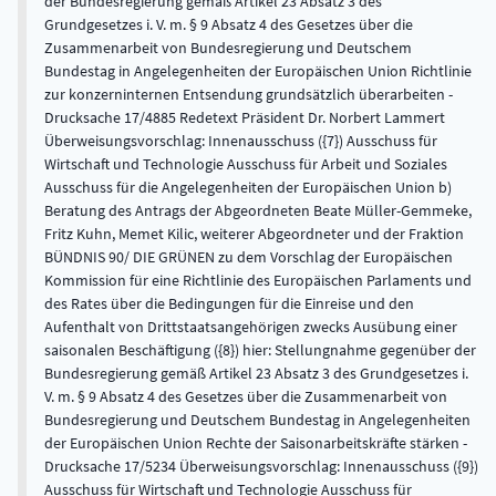
der Bundesregierung gemäß Artikel 23 Absatz 3 des
Grundgesetzes i. V. m. § 9 Absatz 4 des Gesetzes über die
Zusammenarbeit von Bundesregierung und Deutschem
Bundestag in Angelegenheiten der Europäischen Union Richtlinie
zur konzerninternen Entsendung grundsätzlich überarbeiten -
Drucksache 17/4885 Redetext Präsident Dr. Norbert Lammert
Überweisungsvorschlag: Innenausschuss ({7}) Ausschuss für
Wirtschaft und Technologie Ausschuss für Arbeit und Soziales
Ausschuss für die Angelegenheiten der Europäischen Union b)
Beratung des Antrags der Abgeordneten Beate Müller-Gemmeke,
Fritz Kuhn, Memet Kilic, weiterer Abgeordneter und der Fraktion
BÜNDNIS 90/ DIE GRÜNEN zu dem Vorschlag der Europäischen
Kommission für eine Richtlinie des Europäischen Parlaments und
des Rates über die Bedingungen für die Einreise und den
Aufenthalt von Drittstaatsangehörigen zwecks Ausübung einer
saisonalen Beschäftigung ({8}) hier: Stellungnahme gegenüber der
Bundesregierung gemäß Artikel 23 Absatz 3 des Grundgesetzes i.
V. m. § 9 Absatz 4 des Gesetzes über die Zusammenarbeit von
Bundesregierung und Deutschem Bundestag in Angelegenheiten
der Europäischen Union Rechte der Saisonarbeitskräfte stärken -
Drucksache 17/5234 Überweisungsvorschlag: Innenausschuss ({9})
Ausschuss für Wirtschaft und Technologie Ausschuss für