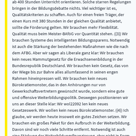
ab 400 Stunden Unterricht orientieren. Solche starren Regelungen
bringen in der Bildungsdebatte nichts. Viel wichtiger ist es,
Qualitätskriterien zu schaffen. Auch für einen freien Träger, der
einen Kurs mit 380 Stunden in der gleichen Qualität anbietet,
sollte die Förderung gelten. Wir brauchen mehr Flexibilität.
Qualität muss beim Meister-BAföG vor Quantität stehen. ({3}) Wir
brauchen Systeme des intelligenten Bildungssparens. Notwendig
ist auch die Stärkung der bestehenden Maßnahmen wie die nach
dem AFBG. Aber wir sagen als Liberale ganz klar: Wir brauchen
kein neues Mammutgesetz für die Erwachsenenbildung in der
Bundesrepublik Deutschland. Wir brauchen kein Gesetz, das von
der Wiege bis zur Bahre alles allumfassend in seinen engen
Rahmen hineinpressen will. Wir brauchen kein neues
Bürokratiemonster, das in den Anhörungen nur von
Gewerkschaftsvertretern gewünscht wurde, sondern eine gute
und offensive Weiterbildungspolitik. Deswegen positionieren wir
uns an dieser Stelle klar: Wir wol22092 len kein neues
Gesetzeswerk. Wir wollen kein neues Bürokratiemonster. ({4}) Ich
glaube, wir werden heute insoweit ein gutes Zeichen setzen. Wir
brauchen ein großes Paket für den Aufbruch in der Weiterbildung.
Davon sind wir noch viele Schritte entfernt. Notwendig ist auch
eine Stärkung der Weiterbildungsfinanzierung, aber nicht in Form