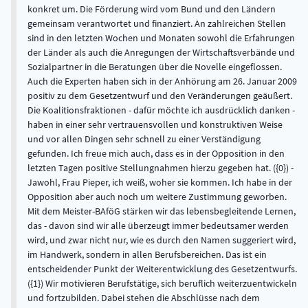
konkret um. Die Förderung wird vom Bund und den Ländern
gemeinsam verantwortet und finanziert. An zahlreichen Stellen
sind in den letzten Wochen und Monaten sowohl die Erfahrungen
der Länder als auch die Anregungen der Wirtschaftsverbände und
Sozialpartner in die Beratungen über die Novelle eingeflossen.
Auch die Experten haben sich in der Anhörung am 26. Januar 2009
positiv zu dem Gesetzentwurf und den Veränderungen geäußert.
Die Koalitionsfraktionen - dafür möchte ich ausdrücklich danken -
haben in einer sehr vertrauensvollen und konstruktiven Weise
und vor allen Dingen sehr schnell zu einer Verständigung
gefunden. Ich freue mich auch, dass es in der Opposition in den
letzten Tagen positive Stellungnahmen hierzu gegeben hat. ({0}) -
Jawohl, Frau Pieper, ich weiß, woher sie kommen. Ich habe in der
Opposition aber auch noch um weitere Zustimmung geworben.
Mit dem Meister-BAföG stärken wir das lebensbegleitende Lernen,
das - davon sind wir alle überzeugt immer bedeutsamer werden
wird, und zwar nicht nur, wie es durch den Namen suggeriert wird,
im Handwerk, sondern in allen Berufsbereichen. Das ist ein
entscheidender Punkt der Weiterentwicklung des Gesetzentwurfs.
({1}) Wir motivieren Berufstätige, sich beruflich weiterzuentwickeln
und fortzubilden. Dabei stehen die Abschlüsse nach dem