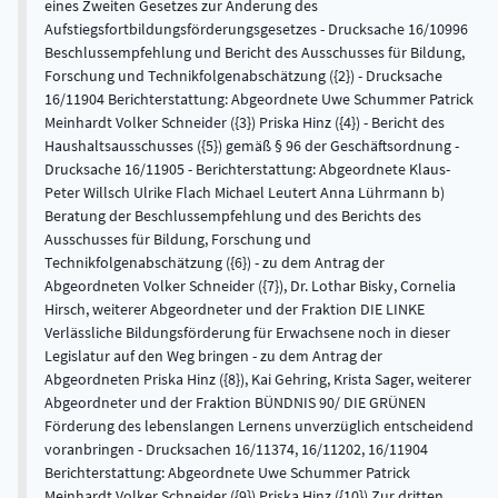
eines Zweiten Gesetzes zur Änderung des
Aufstiegsfortbildungsförderungsgesetzes - Drucksache 16/10996
Beschlussempfehlung und Bericht des Ausschusses für Bildung,
Forschung und Technikfolgenabschätzung ({2}) - Drucksache
16/11904 Berichterstattung: Abgeordnete Uwe Schummer Patrick
Meinhardt Volker Schneider ({3}) Priska Hinz ({4}) - Bericht des
Haushaltsausschusses ({5}) gemäß § 96 der Geschäftsordnung -
Drucksache 16/11905 - Berichterstattung: Abgeordnete Klaus-
Peter Willsch Ulrike Flach Michael Leutert Anna Lührmann b)
Beratung der Beschlussempfehlung und des Berichts des
Ausschusses für Bildung, Forschung und
Technikfolgenabschätzung ({6}) - zu dem Antrag der
Abgeordneten Volker Schneider ({7}), Dr. Lothar Bisky, Cornelia
Hirsch, weiterer Abgeordneter und der Fraktion DIE LINKE
Verlässliche Bildungsförderung für Erwachsene noch in dieser
Legislatur auf den Weg bringen - zu dem Antrag der
Abgeordneten Priska Hinz ({8}), Kai Gehring, Krista Sager, weiterer
Abgeordneter und der Fraktion BÜNDNIS 90/ DIE GRÜNEN
Förderung des lebenslangen Lernens unverzüglich entscheidend
voranbringen - Drucksachen 16/11374, 16/11202, 16/11904
Berichterstattung: Abgeordnete Uwe Schummer Patrick
Meinhardt Volker Schneider ({9}) Priska Hinz ({10}) Zur dritten