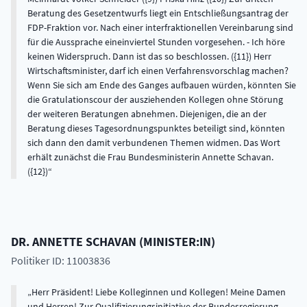
Beratung des Gesetzentwurfs liegt ein Entschließungsantrag der
FDP-Fraktion vor. Nach einer interfraktionellen Vereinbarung sind
für die Aussprache eineinviertel Stunden vorgesehen. - Ich höre
keinen Widerspruch. Dann ist das so beschlossen. ({11}) Herr
Wirtschaftsminister, darf ich einen Verfahrensvorschlag machen?
Wenn Sie sich am Ende des Ganges aufbauen würden, könnten Sie
die Gratulationscour der ausziehenden Kollegen ohne Störung
der weiteren Beratungen abnehmen. Diejenigen, die an der
Beratung dieses Tagesordnungspunktes beteiligt sind, könnten
sich dann den damit verbundenen Themen widmen. Das Wort
erhält zunächst die Frau Bundesministerin Annette Schavan.
({12})
DR.
ANNETTE
SCHAVAN
(
MINISTER:IN
)
Politiker ID: 11003836
Herr Präsident! Liebe Kolleginnen und Kollegen! Meine Damen
und Herren! Zur Qualifizierungsinitiative der Bundesregierung