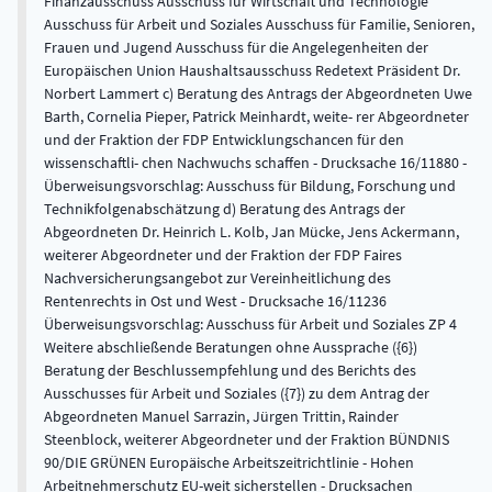
Finanzausschuss Ausschuss für Wirtschaft und Technologie
Ausschuss für Arbeit und Soziales Ausschuss für Familie, Senioren,
Frauen und Jugend Ausschuss für die Angelegenheiten der
Europäischen Union Haushaltsausschuss Redetext Präsident Dr.
Norbert Lammert c) Beratung des Antrags der Abgeordneten Uwe
Barth, Cornelia Pieper, Patrick Meinhardt, weite- rer Abgeordneter
und der Fraktion der FDP Entwicklungschancen für den
wissenschaftli- chen Nachwuchs schaffen - Drucksache 16/11880 -
Überweisungsvorschlag: Ausschuss für Bildung, Forschung und
Technikfolgenabschätzung d) Beratung des Antrags der
Abgeordneten Dr. Heinrich L. Kolb, Jan Mücke, Jens Ackermann,
weiterer Abgeordneter und der Fraktion der FDP Faires
Nachversicherungsangebot zur Vereinheitlichung des
Rentenrechts in Ost und West - Drucksache 16/11236
Überweisungsvorschlag: Ausschuss für Arbeit und Soziales ZP 4
Weitere abschließende Beratungen ohne Aussprache ({6})
Beratung der Beschlussempfehlung und des Berichts des
Ausschusses für Arbeit und Soziales ({7}) zu dem Antrag der
Abgeordneten Manuel Sarrazin, Jürgen Trittin, Rainder
Steenblock, weiterer Abgeordneter und der Fraktion BÜNDNIS
90/DIE GRÜNEN Europäische Arbeitszeitrichtlinie - Hohen
Arbeitnehmerschutz EU-weit sicherstellen - Drucksachen