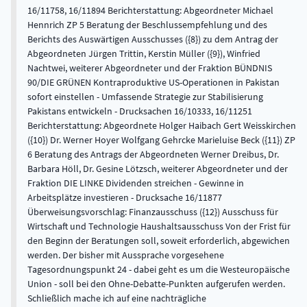
16/11758, 16/11894 Berichterstattung: Abgeordneter Michael
Hennrich ZP 5 Beratung der Beschlussempfehlung und des
Berichts des Auswärtigen Ausschusses ({8}) zu dem Antrag der
Abgeordneten Jürgen Trittin, Kerstin Müller ({9}), Winfried
Nachtwei, weiterer Abgeordneter und der Fraktion BÜNDNIS
90/DIE GRÜNEN Kontraproduktive US-Operationen in Pakistan
sofort einstellen - Umfassende Strategie zur Stabilisierung
Pakistans entwickeln - Drucksachen 16/10333, 16/11251
Berichterstattung: Abgeordnete Holger Haibach Gert Weisskirchen
({10}) Dr. Werner Hoyer Wolfgang Gehrcke Marieluise Beck ({11}) ZP
6 Beratung des Antrags der Abgeordneten Werner Dreibus, Dr.
Barbara Höll, Dr. Gesine Lötzsch, weiterer Abgeordneter und der
Fraktion DIE LINKE Dividenden streichen - Gewinne in
Arbeitsplätze investieren - Drucksache 16/11877
Überweisungsvorschlag: Finanzausschuss ({12}) Ausschuss für
Wirtschaft und Technologie Haushaltsausschuss Von der Frist für
den Beginn der Beratungen soll, soweit erforderlich, abgewichen
werden. Der bisher mit Aussprache vorgesehene
Tagesordnungspunkt 24 - dabei geht es um die Westeuropäische
Union - soll bei den Ohne-Debatte-Punkten aufgerufen werden.
Schließlich mache ich auf eine nachträgliche