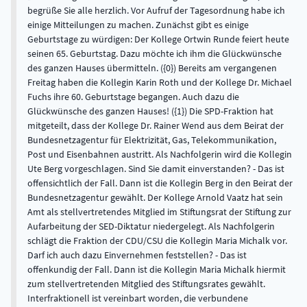
begrüße Sie alle herzlich. Vor Aufruf der Tagesordnung habe ich
einige Mitteilungen zu machen. Zunächst gibt es einige
Geburtstage zu würdigen: Der Kollege Ortwin Runde feiert heute
seinen 65. Geburtstag. Dazu möchte ich ihm die Glückwünsche
des ganzen Hauses übermitteln. ({0}) Bereits am vergangenen
Freitag haben die Kollegin Karin Roth und der Kollege Dr. Michael
Fuchs ihre 60. Geburtstage begangen. Auch dazu die
Glückwünsche des ganzen Hauses! ({1}) Die SPD-Fraktion hat
mitgeteilt, dass der Kollege Dr. Rainer Wend aus dem Beirat der
Bundesnetzagentur für Elektrizität, Gas, Telekommunikation,
Post und Eisenbahnen austritt. Als Nachfolgerin wird die Kollegin
Ute Berg vorgeschlagen. Sind Sie damit einverstanden? - Das ist
offensichtlich der Fall. Dann ist die Kollegin Berg in den Beirat der
Bundesnetzagentur gewählt. Der Kollege Arnold Vaatz hat sein
Amt als stellvertretendes Mitglied im Stiftungsrat der Stiftung zur
Aufarbeitung der SED-Diktatur niedergelegt. Als Nachfolgerin
schlägt die Fraktion der CDU/CSU die Kollegin Maria Michalk vor.
Darf ich auch dazu Einvernehmen feststellen? - Das ist
offenkundig der Fall. Dann ist die Kollegin Maria Michalk hiermit
zum stellvertretenden Mitglied des Stiftungsrates gewählt.
Interfraktionell ist vereinbart worden, die verbundene