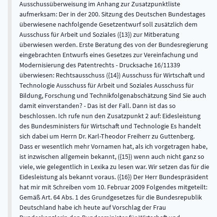
Ausschussüberweisung im Anhang zur Zusatzpunktliste
aufmerksam: Der in der 200. Sitzung des Deutschen Bundestages
überwiesene nachfolgende Gesetzentwurf soll zusätzlich dem
Ausschuss für Arbeit und Soziales ({13}) zur Mitberatung
überwiesen werden. Erste Beratung des von der Bundesregierung
eingebrachten Entwurfs eines Gesetzes zur Vereinfachung und
Modernisierung des Patentrechts - Drucksache 16/11339
überwiesen: Rechtsausschuss ({14}) Ausschuss für Wirtschaft und
Technologie Ausschuss für Arbeit und Soziales Ausschuss für
Bildung, Forschung und Technikfolgenabschätzung Sind Sie auch
damit einverstanden? - Das ist der Fall. Dann ist das so
beschlossen. Ich rufe nun den Zusatzpunkt 2 auf: Eidesleistung
des Bundesministers für Wirtschaft und Technologie Es handelt
sich dabei um Herrn Dr. Karl-Theodor Freiherr zu Guttenberg.
Dass er wesentlich mehr Vornamen hat, als ich vorgetragen habe,
ist inzwischen allgemein bekannt, ({15}) wenn auch nicht ganz so
viele, wie gelegentlich in Lexika zu lesen war. Wir setzen das für die
Eidesleistung als bekannt voraus. ({16}) Der Herr Bundespräsident
hat mir mit Schreiben vom 10. Februar 2009 Folgendes mitgeteilt:
Gemäß Art. 64 Abs. 1 des Grundgesetzes für die Bundesrepublik
Deutschland habe ich heute auf Vorschlag der Frau