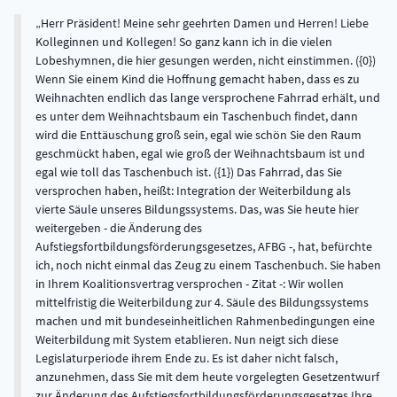
Herr Präsident! Meine sehr geehrten Damen und Herren! Liebe
Kolleginnen und Kollegen! So ganz kann ich in die vielen
Lobeshymnen, die hier gesungen werden, nicht einstimmen. ({0})
Wenn Sie einem Kind die Hoffnung gemacht haben, dass es zu
Weihnachten endlich das lange versprochene Fahrrad erhält, und
es unter dem Weihnachtsbaum ein Taschenbuch findet, dann
wird die Enttäuschung groß sein, egal wie schön Sie den Raum
geschmückt haben, egal wie groß der Weihnachtsbaum ist und
egal wie toll das Taschenbuch ist. ({1}) Das Fahrrad, das Sie
versprochen haben, heißt: Integration der Weiterbildung als
vierte Säule unseres Bildungssystems. Das, was Sie heute hier
weitergeben - die Änderung des
Aufstiegsfortbildungsförderungsgesetzes, AFBG -, hat, befürchte
ich, noch nicht einmal das Zeug zu einem Taschenbuch. Sie haben
in Ihrem Koalitionsvertrag versprochen - Zitat -: Wir wollen
mittelfristig die Weiterbildung zur 4. Säule des Bildungssystems
machen und mit bundeseinheitlichen Rahmenbedingungen eine
Weiterbildung mit System etablieren. Nun neigt sich diese
Legislaturperiode ihrem Ende zu. Es ist daher nicht falsch,
anzunehmen, dass Sie mit dem heute vorgelegten Gesetzentwurf
zur Änderung des Aufstiegsfortbildungsförderungsgesetzes Ihre