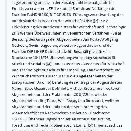
Tagesordnung um die in der Zusatzpunktliste aufgeführten
Punkte zu erweitern: ZP 1 Aktuelle Stunde auf Verlangen der
Fraktion BÜNDNIS 90/DIE GRÜNEN: Führungsverantwortung der
Bundeskanzlerin in Zeiten der Wirtschaftskrise ({2}) ZP 2
Eidesleistung des Bundesministers für Wirtschaft und Technologie
ZP 3 Weitere Überweisungen im vereinfachten Verfahren ({3}) a)
Beratung des Antrags der Abgeordneten Jan Korte, Wolfgang
Nešković, Sevim Dağdelen, weiterer Abgeordneter und der
Fraktion DIE LINKE Datenschutz für Beschäftigte stärken -
Drucksache 16/11376 Überweisungsvorschlag: Ausschuss für
Arbeit und Soziales ({4}) Innenausschuss Ausschuss für Wirtschaft
und Technologie Ausschuss für Ernährung, Landwirtschaft und
Verbraucherschutz Ausschuss für die Angelegenheiten der
Europäischen Union b) Beratung des Antrags der Abgeordneten
Marion Seib, Alexander Dobrindt, Michael Kretschmer, weiterer
Abgeordneter und der Fraktion der CDU/CSU sowie der
Abgeordneten Jörg Tauss, Willi Brase, Ulla Burchardt, weiterer
Abgeordneter und der Fraktion der SPD Förderung des
wissenschaftlichen Nachwuchses ausbauen - Drucksache
16/11883 Überweisungsvorschlag: Ausschuss für Bildung,
Forschung und Technikfolgenabschätzung ({5}) Innenausschuss