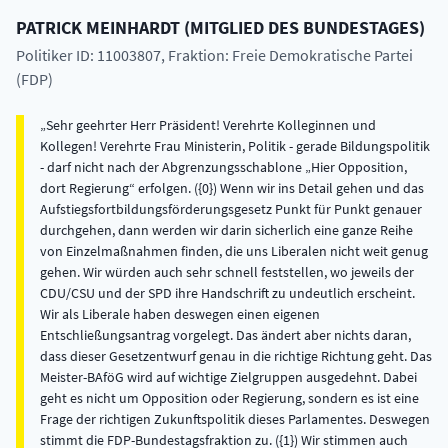
PATRICK
MEINHARDT
(
MITGLIED DES BUNDESTAGES
)
Politiker ID: 11003807
, Fraktion: Freie Demokratische Partei
(FDP)
Sehr geehrter Herr Präsident! Verehrte Kolleginnen und
Kollegen! Verehrte Frau Ministerin, Politik - gerade Bildungspolitik
- darf nicht nach der Abgrenzungsschablone „Hier Opposition,
dort Regierung“ erfolgen. ({0}) Wenn wir ins Detail gehen und das
Aufstiegsfortbildungsförderungsgesetz Punkt für Punkt genauer
durchgehen, dann werden wir darin sicherlich eine ganze Reihe
von Einzelmaßnahmen finden, die uns Liberalen nicht weit genug
gehen. Wir würden auch sehr schnell feststellen, wo jeweils der
CDU/CSU und der SPD ihre Handschrift zu undeutlich erscheint.
Wir als Liberale haben deswegen einen eigenen
Entschließungsantrag vorgelegt. Das ändert aber nichts daran,
dass dieser Gesetzentwurf genau in die richtige Richtung geht. Das
Meister-BAföG wird auf wichtige Zielgruppen ausgedehnt. Dabei
geht es nicht um Opposition oder Regierung, sondern es ist eine
Frage der richtigen Zukunftspolitik dieses Parlamentes. Deswegen
stimmt die FDP-Bundestagsfraktion zu. ({1}) Wir stimmen auch