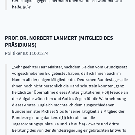
Gerechtigkeit gegen jedermann üben werde. So wahr mir Gott
helfe. ({0})
PROF. DR.
NORBERT
LAMMERT
(
MITGLIED DES
PRÄSIDIUMS
)
Politiker ID: 11001274
Sehr geehrter Herr Minister, nachdem Sie den vom Grundgesetz
vorgeschriebenen Eid geleistet haben, darf ich Ihnen auch im
Namen all derjenigen Mitglieder des Deutschen Bundestages, die
Ihnen noch nicht persönlich die Hand schütteln konnten, ganz
herzlich zur Übernahme dieses Amtes gratulieren, ({0}) Freude an
der Aufgabe wünschen und Gottes Segen für die Wahrnehmung
dieses Amtes. Zugleich möchte ich dem ausgeschiedenen
Bundesminister Michael Glos für seine Tätigkeit als Mitglied der
Bundesregierung danken. ({1}) Ich rufe nun die
Tagesordnungspunkte 3 a und 3 b auf: a) - Zweite und dritte
Beratung des von der Bundesregierung eingebrachten Entwurfs