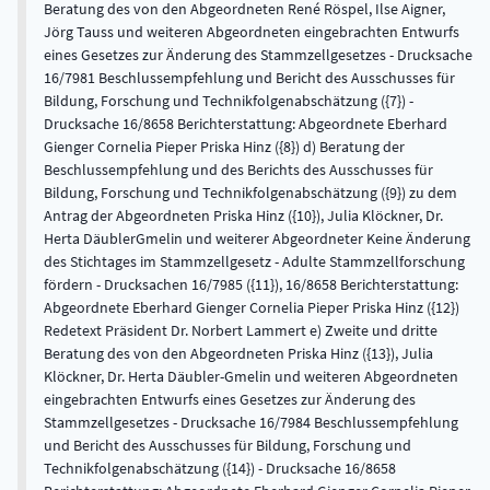
Beratung des von den Abgeordneten René Röspel, Ilse Aigner,
Jörg Tauss und weiteren Abgeordneten eingebrachten Entwurfs
eines Gesetzes zur Änderung des Stammzellgesetzes - Drucksache
16/7981 Beschlussempfehlung und Bericht des Ausschusses für
Bildung, Forschung und Technikfolgenabschätzung ({7}) -
Drucksache 16/8658 Berichterstattung: Abgeordnete Eberhard
Gienger Cornelia Pieper Priska Hinz ({8}) d) Beratung der
Beschlussempfehlung und des Berichts des Ausschusses für
Bildung, Forschung und Technikfolgenabschätzung ({9}) zu dem
Antrag der Abgeordneten Priska Hinz ({10}), Julia Klöckner, Dr.
Herta DäublerGmelin und weiterer Abgeordneter Keine Änderung
des Stichtages im Stammzellgesetz - Adulte Stammzellforschung
fördern - Drucksachen 16/7985 ({11}), 16/8658 Berichterstattung:
Abgeordnete Eberhard Gienger Cornelia Pieper Priska Hinz ({12})
Redetext Präsident Dr. Norbert Lammert e) Zweite und dritte
Beratung des von den Abgeordneten Priska Hinz ({13}), Julia
Klöckner, Dr. Herta Däubler-Gmelin und weiteren Abgeordneten
eingebrachten Entwurfs eines Gesetzes zur Änderung des
Stammzellgesetzes - Drucksache 16/7984 Beschlussempfehlung
und Bericht des Ausschusses für Bildung, Forschung und
Technikfolgenabschätzung ({14}) - Drucksache 16/8658