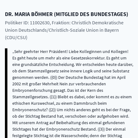
DR.
MARIA
BÖHMER
(
MITGLIED DES BUNDESTAGES
)
Politiker ID: 11002630
, Fraktion: Christlich Demokratische
Union Deutschlands/Christlich-Soziale Union in Bayern
(CDU/CSU)
Sehr geehrter Herr Präsident! Liebe Kolleginnen und Kollegen!
Es geht heute um mehr als eine Gesetzeskorrektur. Es geht um
eine grundsätzliche Entscheidung. Wir entscheiden heute darüber,
ob dem Stammzellgesetz seine innere Logik und seine Substanz
genommen werden. ({0}) Der Deutsche Bundestag hat im April
2002 mit großer Mehrheit Nein zur verbrauchenden
Embryonenforschung gesagt. Das ist der Kern des
Stammzellgesetzes. ({1}) Bleibt es dabei, oder kommt es zu einem
ethischen Kurswechsel, zu einem Dammbruch beim
Embryonenschutz? ({2}) Um nichts anderes geht es bei der Frage,
ob der Stichtag Bestand hat, verschoben oder aufgehoben wird.
Mit unserem Antrag auf Beibehaltung des einmal gefundenen
Stichtages hat der Embryonenschutz Bestand. ({3}) Der einmal
festgelegte Stichtag ist die Wasserscheide; denn der Stichtag