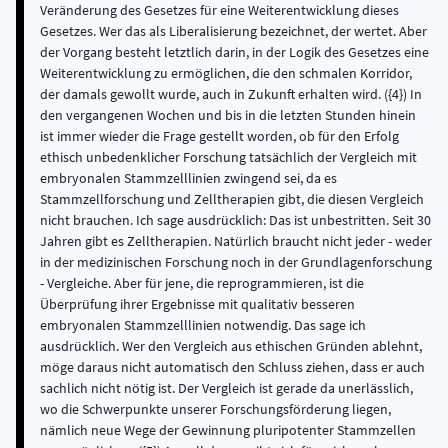
Veränderung des Gesetzes für eine Weiterentwicklung dieses
Gesetzes. Wer das als Liberalisierung bezeichnet, der wertet. Aber
der Vorgang besteht letztlich darin, in der Logik des Gesetzes eine
Weiterentwicklung zu ermöglichen, die den schmalen Korridor,
der damals gewollt wurde, auch in Zukunft erhalten wird. ({4}) In
den vergangenen Wochen und bis in die letzten Stunden hinein
ist immer wieder die Frage gestellt worden, ob für den Erfolg
ethisch unbedenklicher Forschung tatsächlich der Vergleich mit
embryonalen Stammzelllinien zwingend sei, da es
Stammzellforschung und Zelltherapien gibt, die diesen Vergleich
nicht brauchen. Ich sage ausdrücklich: Das ist unbestritten. Seit 30
Jahren gibt es Zelltherapien. Natürlich braucht nicht jeder - weder
in der medizinischen Forschung noch in der Grundlagenforschung
- Vergleiche. Aber für jene, die reprogrammieren, ist die
Überprüfung ihrer Ergebnisse mit qualitativ besseren
embryonalen Stammzelllinien notwendig. Das sage ich
ausdrücklich. Wer den Vergleich aus ethischen Gründen ablehnt,
möge daraus nicht automatisch den Schluss ziehen, dass er auch
sachlich nicht nötig ist. Der Vergleich ist gerade da unerlässlich,
wo die Schwerpunkte unserer Forschungsförderung liegen,
nämlich neue Wege der Gewinnung pluripotenter Stammzellen