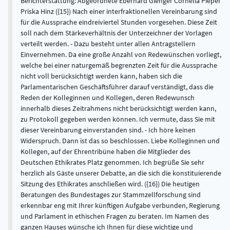
Berichterstattung: Abgeordnete Eberhard Gienger Cornelia Pieper
Priska Hinz ({15}) Nach einer interfraktionellen Vereinbarung sind
für die Aussprache eindreiviertel Stunden vorgesehen. Diese Zeit
soll nach dem Stärkeverhältnis der Unterzeichner der Vorlagen
verteilt werden. - Dazu besteht unter allen Antragstellern
Einvernehmen. Da eine große Anzahl von Redewünschen vorliegt,
welche bei einer naturgemäß begrenzten Zeit für die Aussprache
nicht voll berücksichtigt werden kann, haben sich die
Parlamentarischen Geschäftsführer darauf verständigt, dass die
Reden der Kolleginnen und Kollegen, deren Redewunsch
innerhalb dieses Zeitrahmens nicht berücksichtigt werden kann,
zu Protokoll gegeben werden können. Ich vermute, dass Sie mit
dieser Vereinbarung einverstanden sind. - Ich höre keinen
Widerspruch. Dann ist das so beschlossen. Liebe Kolleginnen und
Kollegen, auf der Ehrentribüne haben die Mitglieder des
Deutschen Ethikrates Platz genommen. Ich begrüße Sie sehr
herzlich als Gäste unserer Debatte, an die sich die konstituierende
Sitzung des Ethikrates anschließen wird. ({16}) Die heutigen
Beratungen des Bundestages zur Stammzellforschung sind
erkennbar eng mit Ihrer künftigen Aufgabe verbunden, Regierung
und Parlament in ethischen Fragen zu beraten. Im Namen des
ganzen Hauses wünsche ich Ihnen für diese wichtige und