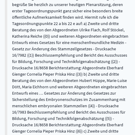
begrüße Sie herzlich zu unserer heutigen Plenarsitzung, deren
erster Tagesordnungspunkt ganz sicher eine besonders breite
öffentliche Aufmerksamkeit finden wird. Hiermit rufe ich die
Tagesordnungspunkte 22 a bis 22 e auf: a) Zweite und dritte
Beratung des von den Abgeordneten Ulrike Flach, Rolf Stöckel,
Katherina Reiche ({0}) und weiteren Abgeordneten eingebrachten
Entwurfs eines Gesetzes für eine menschenfreundliche Medizin -
Gesetz zur Änderung des Stammzellgesetzes - Drucksache
16/7982 ({1}) Beschlussempfehlung und Bericht des Ausschusses
für Bildung, Forschung und Technikfolgenabschätzung ({2}) -
Drucksache 16/8658 Berichterstattung: Abgeordnete Eberhard
Gienger Cornelia Pieper Priska Hinz ({3}) b) Zweite und dritte
Beratung des von den Abgeordneten Hubert Hüppe, Marie-Luise
Dött, Maria Eichhorn und weiteren Abgeordneten eingebrachten
Entwurfs eines … Gesetzes zur Änderung des Gesetzes zur
Sicherstellung des Embryonenschutzes im Zusammenhang mit
menschlichen embryonalen Stammzellen ({4}) - Drucksache
16/7983 Beschlussempfehlung und Bericht des Ausschusses für
Bildung, Forschung und Technikfolgenabschätzung ({5}) -
Drucksache 16/8658 Berichterstattung: Abgeordnete Eberhard
Gienger Cornelia Pieper Priska Hinz ({6}) c) Zweite und dritte