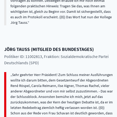
vortragen zu können. Deswegen erlaube ich mir noch einmal
folgenden praktischen Hinweis: Tragen Sie das, was Ihnen am
wichtigsten ist, gleich zu Beginn vor. Damit ist sichergestellt, dass
es auch im Protokoll erscheint. ({0}) Das Wort hat nun der Kollege
Jörg Tauss.
JÖRG
TAUSS
(
MITGLIED DES BUNDESTAGES
)
Politiker ID: 11002813
, Fraktion: Sozialdemokratische Partei
Deutschlands (SPD)
Sehr geehrter Herr Präsident! Zum Schluss meiner Ausführungen
wollte ich darum bitten, dem Gesetzentwurf der Abgeordneten
René Röspel, Carola Reimann, Ilse Aigner, Thomas Rachel, vieler
anderer Abgeordneter und von mir selbst zuzustimmen. - Das war
der Schlussblock. Ansonsten bemühe ich mich, jetzt auf das
zurückzukommen, was der Kern der heutigen Debatte ist, da er im
letzten Redebeitrag ziemlich heftig verlassen worden ist. ({0})
Schon aus der Rede von Frau Schavan ist deutlich geworden, dass