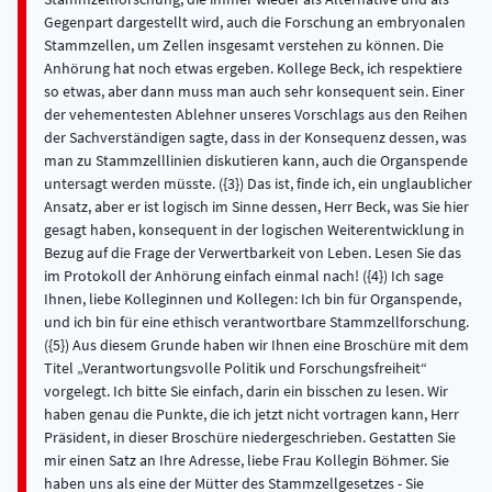
Gegenpart dargestellt wird, auch die Forschung an embryonalen
Stammzellen, um Zellen insgesamt verstehen zu können. Die
Anhörung hat noch etwas ergeben. Kollege Beck, ich respektiere
so etwas, aber dann muss man auch sehr konsequent sein. Einer
der vehementesten Ablehner unseres Vorschlags aus den Reihen
der Sachverständigen sagte, dass in der Konsequenz dessen, was
man zu Stammzelllinien diskutieren kann, auch die Organspende
untersagt werden müsste. ({3}) Das ist, finde ich, ein unglaublicher
Ansatz, aber er ist logisch im Sinne dessen, Herr Beck, was Sie hier
gesagt haben, konsequent in der logischen Weiterentwicklung in
Bezug auf die Frage der Verwertbarkeit von Leben. Lesen Sie das
im Protokoll der Anhörung einfach einmal nach! ({4}) Ich sage
Ihnen, liebe Kolleginnen und Kollegen: Ich bin für Organspende,
und ich bin für eine ethisch verantwortbare Stammzellforschung.
({5}) Aus diesem Grunde haben wir Ihnen eine Broschüre mit dem
Titel „Verantwortungsvolle Politik und Forschungsfreiheit“
vorgelegt. Ich bitte Sie einfach, darin ein bisschen zu lesen. Wir
haben genau die Punkte, die ich jetzt nicht vortragen kann, Herr
Präsident, in dieser Broschüre niedergeschrieben. Gestatten Sie
mir einen Satz an Ihre Adresse, liebe Frau Kollegin Böhmer. Sie
haben uns als eine der Mütter des Stammzellgesetzes - Sie