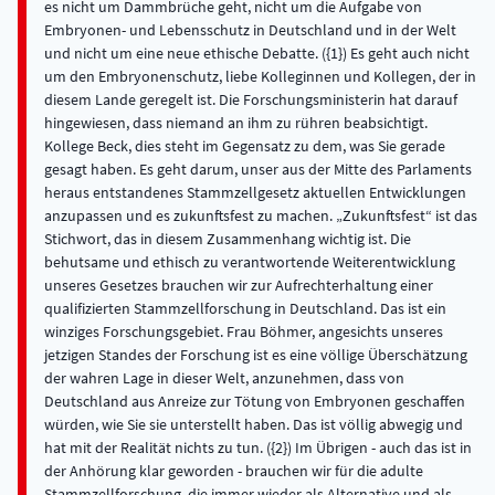
es nicht um Dammbrüche geht, nicht um die Aufgabe von
Embryonen- und Lebensschutz in Deutschland und in der Welt
und nicht um eine neue ethische Debatte. ({1}) Es geht auch nicht
um den Embryonenschutz, liebe Kolleginnen und Kollegen, der in
diesem Lande geregelt ist. Die Forschungsministerin hat darauf
hingewiesen, dass niemand an ihm zu rühren beabsichtigt.
Kollege Beck, dies steht im Gegensatz zu dem, was Sie gerade
gesagt haben. Es geht darum, unser aus der Mitte des Parlaments
heraus entstandenes Stammzellgesetz aktuellen Entwicklungen
anzupassen und es zukunftsfest zu machen. „Zukunftsfest“ ist das
Stichwort, das in diesem Zusammenhang wichtig ist. Die
behutsame und ethisch zu verantwortende Weiterentwicklung
unseres Gesetzes brauchen wir zur Aufrechterhaltung einer
qualifizierten Stammzellforschung in Deutschland. Das ist ein
winziges Forschungsgebiet. Frau Böhmer, angesichts unseres
jetzigen Standes der Forschung ist es eine völlige Überschätzung
der wahren Lage in dieser Welt, anzunehmen, dass von
Deutschland aus Anreize zur Tötung von Embryonen geschaffen
würden, wie Sie sie unterstellt haben. Das ist völlig abwegig und
hat mit der Realität nichts zu tun. ({2}) Im Übrigen - auch das ist in
der Anhörung klar geworden - brauchen wir für die adulte
Stammzellforschung, die immer wieder als Alternative und als