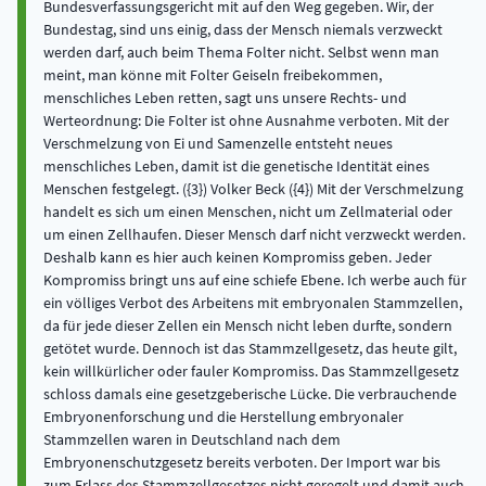
Bundesverfassungsgericht mit auf den Weg gegeben. Wir, der
Bundestag, sind uns einig, dass der Mensch niemals verzweckt
werden darf, auch beim Thema Folter nicht. Selbst wenn man
meint, man könne mit Folter Geiseln freibekommen,
menschliches Leben retten, sagt uns unsere Rechts- und
Werteordnung: Die Folter ist ohne Ausnahme verboten. Mit der
Verschmelzung von Ei und Samenzelle entsteht neues
menschliches Leben, damit ist die genetische Identität eines
Menschen festgelegt. ({3}) Volker Beck ({4}) Mit der Verschmelzung
handelt es sich um einen Menschen, nicht um Zellmaterial oder
um einen Zellhaufen. Dieser Mensch darf nicht verzweckt werden.
Deshalb kann es hier auch keinen Kompromiss geben. Jeder
Kompromiss bringt uns auf eine schiefe Ebene. Ich werbe auch für
ein völliges Verbot des Arbeitens mit embryonalen Stammzellen,
da für jede dieser Zellen ein Mensch nicht leben durfte, sondern
getötet wurde. Dennoch ist das Stammzellgesetz, das heute gilt,
kein willkürlicher oder fauler Kompromiss. Das Stammzellgesetz
schloss damals eine gesetzgeberische Lücke. Die verbrauchende
Embryonenforschung und die Herstellung embryonaler
Stammzellen waren in Deutschland nach dem
Embryonenschutzgesetz bereits verboten. Der Import war bis
zum Erlass des Stammzellgesetzes nicht geregelt und damit auch