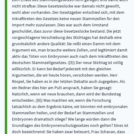
nicht strafbar. Diese Gesetzeslücke war damals nicht gewollt,
wohl aber vorhanden. Der Gesetzgeber entschied sich, mit dem
Inkrafttreten des Gesetzes keine neuen Stammzellen für den
Import mehr zuzulassen. Dies war auch dem Umstand
geschuldet, dass zuvor diese Gesetzeslücke bestand. Die jetzt
vorgeschlagene Verschiebung des Stichtages hat deshalb eine
grundsätzlich andere Qualität: Sie reißt einen Damm mit dem
Argument ein, man brauche weitere Zellen, und legitimiert damit
aktiv das Töten von Embryonen auch nach dem Inkrafttreten des
deutschen Stammzellgesetzes. ({5}) Der neue Stichtag ist völlig
willkürlich. Er kann bei Bedarf jederzeit mit den gleichen
Argumenten, die wir heute hören, verschoben werden. Herr
Röspel, Sie haben es in der letzten Debatte auch zugegeben. Als
ein Redner dies hier am Pult ansprach, haben Sie gesagt:
Natürlich, wenn wir neue brauchen, dann wird der Bundestag
entscheiden. ({6}) Was machten wir, wenn die Forschung
tatsächlich zu dem Ergebnis käme, wir könnten mit embryonalen
Stammzellen heilen, und der Bedarf an Stammzellen und
Embryonen dramatisch stiege? Wie lange würden dann die
Grundlagen des Embryonenschutzgesetzes noch gelten? Eines ist
doch bezeichnend: Sie haben zwar beteuert, Frau Schavan, dass