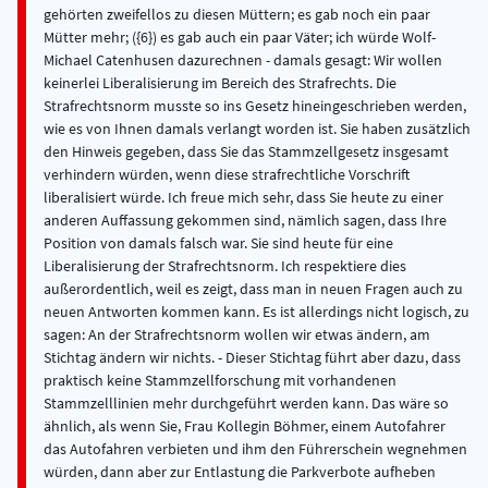
gehörten zweifellos zu diesen Müttern; es gab noch ein paar
Mütter mehr; ({6}) es gab auch ein paar Väter; ich würde Wolf-
Michael Catenhusen dazurechnen - damals gesagt: Wir wollen
keinerlei Liberalisierung im Bereich des Strafrechts. Die
Strafrechtsnorm musste so ins Gesetz hineingeschrieben werden,
wie es von Ihnen damals verlangt worden ist. Sie haben zusätzlich
den Hinweis gegeben, dass Sie das Stammzellgesetz insgesamt
verhindern würden, wenn diese strafrechtliche Vorschrift
liberalisiert würde. Ich freue mich sehr, dass Sie heute zu einer
anderen Auffassung gekommen sind, nämlich sagen, dass Ihre
Position von damals falsch war. Sie sind heute für eine
Liberalisierung der Strafrechtsnorm. Ich respektiere dies
außerordentlich, weil es zeigt, dass man in neuen Fragen auch zu
neuen Antworten kommen kann. Es ist allerdings nicht logisch, zu
sagen: An der Strafrechtsnorm wollen wir etwas ändern, am
Stichtag ändern wir nichts. - Dieser Stichtag führt aber dazu, dass
praktisch keine Stammzellforschung mit vorhandenen
Stammzelllinien mehr durchgeführt werden kann. Das wäre so
ähnlich, als wenn Sie, Frau Kollegin Böhmer, einem Autofahrer
das Autofahren verbieten und ihm den Führerschein wegnehmen
würden, dann aber zur Entlastung die Parkverbote aufheben