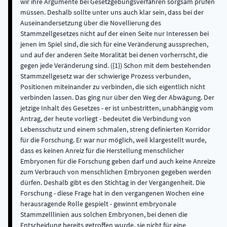
wir ihre Argumente bei Gesetzgebungsverfahren sorgsam prüfen
müssen. Deshalb sollte unter uns auch klar sein, dass bei der
Auseinandersetzung über die Novellierung des
Stammzellgesetzes nicht auf der einen Seite nur Interessen bei
jenen im Spiel sind, die sich für eine Veränderung aussprechen,
und auf der anderen Seite Moralität bei denen vorherrscht, die
gegen jede Veränderung sind. ({1}) Schon mit dem bestehenden
Stammzellgesetz war der schwierige Prozess verbunden,
Positionen miteinander zu verbinden, die sich eigentlich nicht
verbinden lassen. Das ging nur über den Weg der Abwägung. Der
jetzige Inhalt des Gesetzes - er ist unbestritten, unabhängig vom
Antrag, der heute vorliegt - bedeutet die Verbindung von
Lebensschutz und einem schmalen, streng definierten Korridor
für die Forschung. Er war nur möglich, weil klargestellt wurde,
dass es keinen Anreiz für die Herstellung menschlicher
Embryonen für die Forschung geben darf und auch keine Anreize
zum Verbrauch von menschlichen Embryonen gegeben werden
dürfen. Deshalb gibt es den Stichtag in der Vergangenheit. Die
Forschung - diese Frage hat in den vergangenen Wochen eine
herausragende Rolle gespielt - gewinnt embryonale
Stammzelllinien aus solchen Embryonen, bei denen die
Entscheidung bereits getroffen wurde, sie nicht für eine