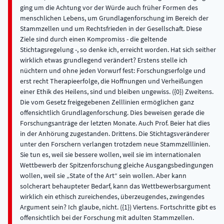
ging um die Achtung vor der Würde auch früher Formen des
menschlichen Lebens, um Grundlagenforschung im Bereich der
Stammzellen und um Rechtsfrieden in der Gesellschaft. Diese
Ziele sind durch einen Kompromiss - die geltende
Stichtagsregelung -, so denke ich, erreicht worden. Hat sich seither
wirklich etwas grundlegend verändert? Erstens stelle ich
nüchtern und ohne jeden Vorwurf fest: Forschungserfolge und
erst recht Therapieerfolge, die Hoffnungen und Verheißungen
einer Ethik des Heilens, sind und bleiben ungewiss. ({0}) Zweitens.
Die vom Gesetz freigegebenen Zelllinien ermöglichen ganz
offensichtlich Grundlagenforschung. Dies beweisen gerade die
Forschungsanträge der letzten Monate. Auch Prof. Beier hat dies
in der Anhörung zugestanden. Drittens. Die Stichtagsveränderer
unter den Forschern verlangen trotzdem neue Stammzelllinien.
Sie tun es, weil sie bessere wollen, weil sie im internationalen
Wettbewerb der Spitzenforschung gleiche Ausgangsbedingungen
wollen, weil sie „State of the Art“ sein wollen. Aber kann
solcherart behaupteter Bedarf, kann das Wettbewerbsargument
wirklich ein ethisch zureichendes, überzeugendes, zwingendes
Argument sein? Ich glaube, nicht. ({1}) Viertens. Fortschritte gibt es
offensichtlich bei der Forschung mit adulten Stammzellen.