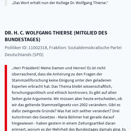
Das Wort erhält nun der Kollege Dr. Wolfgang Thierse.
DR. H. C.
WOLFGANG
THIERSE
(
MITGLIED DES
BUNDESTAGES
)
Politiker ID: 11002318
, Fraktion: Sozialdemokratische Partei
Deutschlands (SPD)
Herr Präsident! Meine Damen und Herren! Es ist nicht
überraschend, dass die Anhörung zu den Fragen der
Stammzellforschung keine Einigung unter den geladenen
Experten erbracht hat. Das Thema bleibt wissenschaftlich,
forschungspolitisch und ethisch kontrovers. Es gibt auf allen
Seiten gute Argumente. Wir müssen aber heute entscheiden, ob
wir das geltende Stammzellgesetz von 2002 verändern. Gibt es
dafür zwingende Gründe? Was hat sich seither verändert? Drei
Autorinnen des Gesetzes - Maria Böhmer hat gerade darauf
hingewiesen - haben gestern in einem Zeitungsartikel daran
erinnert, worum es der Mehrheit des Bundestages damals ging. Es