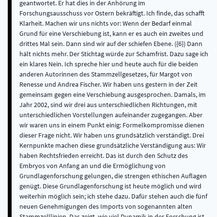
geantwortet. Er hat dies in der Anhörung im
Forschungsausschuss vor Ostern bekräftigt. Ich finde, das schafft
Klarheit. Machen wir uns nichts vor: Wenn der Bedarf einmal
Grund für eine Verschiebung ist, kann er es auch ein zweites und
drittes Mal sein. Dann sind wir auf der schiefen Ebene. ({6}) Dann
hält nichts mehr. Der Stichtag würde zur Schamfrist. Dazu sage ich
ein klares Nein. Ich spreche hier und heute auch für die beiden
anderen Autorinnen des Stammzellgesetzes, für Margot von
Renesse und Andrea Fischer. Wir haben uns gestern in der Zeit
gemeinsam gegen eine Verschiebung ausgesprochen. Damals, im
Jahr 2002, sind wir drei aus unterschiedlichen Richtungen, mit
unterschiedlichen Vorstellungen aufeinander zugegangen. Aber
wir waren uns in einem Punkt einig: Formelkompromisse dienen
dieser Frage nicht. Wir haben uns grundsätzlich verständigt. Drei
Kernpunkte machen diese grundsätzliche Verständigung aus: Wir
haben Rechtsfrieden erreicht. Das ist durch den Schutz des
Embryos von Anfang an und die Ermöglichung von
Grundlagenforschung gelungen, die strengen ethischen Auflagen
genügt. Diese Grundlagenforschung ist heute möglich und wird
weiterhin möglich sein; ich stehe dazu. Dafür stehen auch die fünf
neuen Genehmigungen des Imports von sogenannten alten
Stammzelllinien. Das zeigt, wie viel Dynamik in der Forschung ist