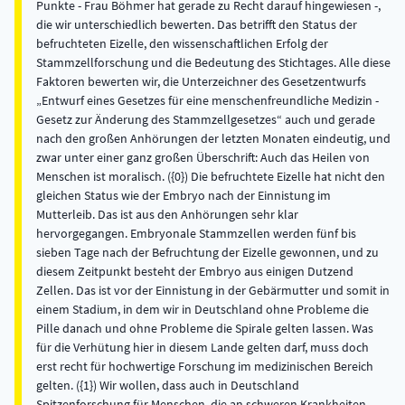
Punkte - Frau Böhmer hat gerade zu Recht darauf hingewiesen -,
die wir unterschiedlich bewerten. Das betrifft den Status der
befruchteten Eizelle, den wissenschaftlichen Erfolg der
Stammzellforschung und die Bedeutung des Stichtages. Alle diese
Faktoren bewerten wir, die Unterzeichner des Gesetzentwurfs
„Entwurf eines Gesetzes für eine menschenfreundliche Medizin -
Gesetz zur Änderung des Stammzellgesetzes“ auch und gerade
nach den großen Anhörungen der letzten Monaten eindeutig, und
zwar unter einer ganz großen Überschrift: Auch das Heilen von
Menschen ist moralisch. ({0}) Die befruchtete Eizelle hat nicht den
gleichen Status wie der Embryo nach der Einnistung im
Mutterleib. Das ist aus den Anhörungen sehr klar
hervorgegangen. Embryonale Stammzellen werden fünf bis
sieben Tage nach der Befruchtung der Eizelle gewonnen, und zu
diesem Zeitpunkt besteht der Embryo aus einigen Dutzend
Zellen. Das ist vor der Einnistung in der Gebärmutter und somit in
einem Stadium, in dem wir in Deutschland ohne Probleme die
Pille danach und ohne Probleme die Spirale gelten lassen. Was
für die Verhütung hier in diesem Lande gelten darf, muss doch
erst recht für hochwertige Forschung im medizinischen Bereich
gelten. ({1}) Wir wollen, dass auch in Deutschland
Spitzenforschung für Menschen, die an schweren Krankheiten