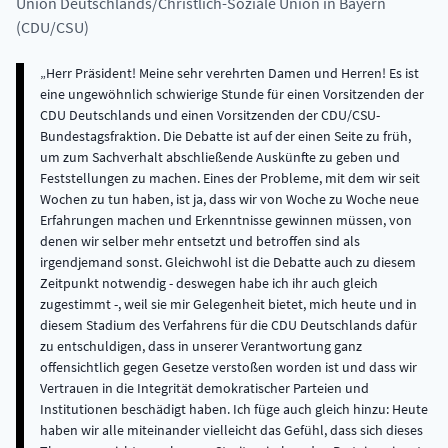
Union Deutschlands/Christlich-Soziale Union in Bayern
(CDU/CSU)
Herr Präsident! Meine sehr verehrten Damen und Herren! Es ist eine ungewöhnlich schwierige Stunde für einen Vorsitzenden der CDU Deutschlands und einen Vorsitzenden der CDU/CSU-Bundestagsfraktion. Die Debatte ist auf der einen Seite zu früh, um zum Sachverhalt abschließende Auskünfte zu geben und Feststellungen zu machen. Eines der Probleme, mit dem wir seit Wochen zu tun haben, ist ja, dass wir von Woche zu Woche neue Erfahrungen machen und Erkenntnisse gewinnen müssen, von denen wir selber mehr entsetzt und betroffen sind als irgendjemand sonst. Gleichwohl ist die Debatte auch zu diesem Zeitpunkt notwendig - deswegen habe ich ihr auch gleich zugestimmt -, weil sie mir Gelegenheit bietet, mich heute und in diesem Stadium des Verfahrens für die CDU Deutschlands dafür zu entschuldigen, dass in unserer Verantwortung ganz offensichtlich gegen Gesetze verstoßen worden ist und dass wir Vertrauen in die Integrität demokratischer Parteien und Institutionen beschädigt haben. Ich füge auch gleich hinzu: Heute haben wir alle miteinander vielleicht das Gefühl, dass sich dieses Thema gar nicht so sehr zum Streit zwischen den Parteien eignet. Ich sage dies, obwohl ich finde, Herr Kollege Struck, dass Sie ein bisschen viel Unterschiedliches zusammengerührt haben. Die Versuchung liegt wohl so nahe, dass man ihr nur schwer widerstehen kann. ({0}) Als wir vor ein paar Wochen, Anfang Dezember, darüber diskutiert haben, war die Atmosphäre in diesem Hause sehr viel lebhafter. Dabei ist mir passiert - dafür möchte ich mich entschuldigen, Herr Präsident, verehrte Kolleginnen und Kollegen -, dass ich auf Zurufe aus den Reihen der Regierungskoalition nicht so reagiert habe, wie ich hätte reagieren müssen. Ich bedauere das und entschuldige mich dafür. Wenn es Ihnen so ernst ist, wie es der Kollege Struck eben gesagt hat und wie es uns ist, möchte ich dafür werben, dass wir die Dinge ein wenig nach den Prinzipien der Verhältnismäßigkeit und ein wenig nach den Regeln von Wahrheit, Klarheit und Fairness sauber voneinander trennen. ({1}) Das wird wohl nicht zu viel verlangt sein. Deswegen sage ich noch einmal in aller Klarheit: Ich lege zunächst einmal Wert auf die Feststellung - sie ist bis zu dieser Minute von niemandem in Frage gestellt worden -, dass in der Zeit, in der ich Vorsitzender der CDU Deutschlands bin, Angela Merkel Generalsekretärin und Matthias Wissmann Schatzmeister sind - das ist seit dem 7. November 1998 der Fall -, auch nicht der geringste Anlass für die Annahme besteht, dass wir uns in unserer eigenen Verantwortung nicht an jede gesetzliche Bestimmung gehalten haben. ({2}) - Verehrte Kolleginnen und Kollegen, ich glaube, dass die Ernsthaftigkeit Ihrer Sorge umso überzeugender ist, je weniger schwer Sie es mir machen, zu sagen, was zu sagen ohnedies schwer genug ist. Seit dem 2. Dezember, als wir das diskutiert haben, was wir damals erfahren haben, haben wir Schritt für Schritt Erkenntnisse bekommen, die uns - ich sage noch einmal - mehr betroffen und entsetzt haben als irgendjemand sonst. Darüber kann es keinen Zweifel geben. Ich habe nach jener Debatte, die Sie gerade zitiert haben und die ich, wie Sie wissen, im Krankenhaus verfolgt habe, das Einvernehmen mit meinem Amtsvorgänger hergestellt, dass wir alle Unterlagen aus vergangenen Zeiten von der Wirtschaftsprüfergesellschaft anfordern und bekommen. Wir haben sie ja von der Staatsanwaltschaft nach den Bestimmungen der Prozessordnung nicht bekommen. Als ich am Freitag jener Woche die ersten Unterlagen gesehen habe, habe ich unverzüglich reagiert. Ich habe gesehen, dass dieses System mit den vielen Konten ein System war, von dem keiner gewusst hat außer denen, die genannt worden sind. Ich kenne jedenfalls niemanden, der davon gewusst hat. Ich sage auch: Diejenigen, die davon gewusst haben, haben ja auch gesagt, sie hätten alles darauf angelegt - so ist ein solches System -, dass andere davon keine Kenntnis hatten. ({3}) Das letzte Konto dieser Art ist ja auch geschlossen worden, um die neue Parteiführung nicht zu unterrichten. Wir haben uns an die Aufklärung gemacht, so gut und so energisch, wie es irgend geht. ({4}) Wir sind damit noch nicht am Ende. Wir haben Wirtschaftsprüfer beauftragt und ihnen alle Informationen zur Verfügung gestellt. Ich habe zu keinem Zeitpunkt irgendetwas zurückgehalten. Diese Wirtschaftsprüfer werden uns heute oder morgen ihren Bericht für die Jahre 1993 bis 1998 vorlegen. Das sind die sechs Jahre, die im Parteiengesetz als Frist für die Aufbewahrung von Belegen vorgesehen ist. Die Unterlagen sind unvollständig; die Antworten haben wir nicht vollständig bekommen. ({5}) - Jetzt will ich eine zweite Sache sagen, weil Sie diesen Zwischenruf machen. Diese CDU Deutschlands, übrigens auch diese Bundesrepublik Deutschland, ist in einem erheblichen Maße durch die Leistungen von Helmut Kohl geprägt. Wenn wir über Verhältnismäßigkeit reden, dann sage ich Ihnen auch: Bei allen Verstößen, die Thema dieser Debatte sind, die weiter aufgeklärt werden müssen und die möglicherweise abschließend festgestellt werden, wird das nichts an dem geschichtlichen Werk ändern, das unter der Führung von Helmut Kohl für dieses Land erreicht worden ist. ({6}) Aber wenn Sie vor diesem Hintergrund, der ja völlig unstrittig ist - ich habe ja gesagt: auch diese meine Partei, deren Vorsitzender ich bin, ist davon noch mehr geprägt -, einen Moment die Fähigkeit haben, mitzudenken ({7}) - Entschuldigung, lassen Sie mich diesen Satz beenden - ({8}) was uns bewegt. Herr Präsident, meine verehrten Kolleginnen und Kollegen, die Stunde ist wirklich ernst, und Sie werden mich nicht davon abbringen, dem Ernst dieser Stunde Rechnung zu tragen, wie immer Sie sich verhalten. Ich kann das verstehen, aber ich sage Ihnen: Schadenfreude und Häme sind schlechte Ratgeber. Das wird Ihnen nicht viel nutzen. ({9}) Deswegen möchte ich Ihnen in aller Ruhe erklären, was der Bundesvorstand meiner Partei vorgestern nach intensiven Debatten beschlossen hat. Es steht ja in den Zeitungen hinreichend beschrieben, wie der Ablauf der Dinge gewesen ist. ({10}) - Doch, es ist schon klar. Ich sage Ihnen vorweg, wie die Sache gewesen ist, auch daraus brauche ich keinen Hehl zu machen. Wenn die Wahrheit so wichtig ist und sie ist wichtiger, als wir es vielleicht vor ein paar Wochen noch begriffen haben -, dann sage ich auch dieses: Ich bin über das Wochenende zu der Überzeugung gelangt, dass ich vielleicht am besten helfen kann, dass ich meiner Partei, meiner Gemeinschaft, auch in ihrer Funktion für unsere Demokratie, die Kollege Struck gerade beschrieben hat, den besten Dienst tun kann - weil ich ja nun mit der engste Mitstreiter in den 16 Jahren der Kanzlerschaft von Helmut Kohl gewesen bin -, indem ich sage: Ich möchte zurücktreten. Das war der Entschluss, mit dem ich am Montag hierher gekommen bin. Warum soll ich darüber nicht reden? Ich habe gesagt: Jeder muss sich seiner Verantwortung in dieser Lage stellen. Wichtiger ist das, was unsere politische Gemeinschaft für diese Demokratie und für dieses Land zu leisten hat. Das ist meine Priorität, von der ich mich leiten lasse und die ich mir von niemandem in Frage stellen lasse. Deswegen habe ich diese Entscheidung getroffen. Ich habe mich zunächst einmal umstimmen lassen, dass ich über diese Frage mit meinen Freunden in der engsten Führung der Partei, im Präsidium der CDU, diskutiere. Aber ich bin nicht ins Präsidium gegangen, um zu sagen: Wenn ihr wollt, dass ich zurücktrete, dann trete ich zurück. Ich habe gesagt: Ich will zurücktreten; aber lasst uns darüber reden, was der beste Weg ist. Zuvor habe ich ein Gespräch mit Helmut Kohl geführt; auch dies will ich sagen. Ich habe ihm gesagt: Ich glaube, dass, jedenfalls nach dem Eindruck, der in breiten Kreisen der Bevölkerung entstanden ist, gerade auch durch die neue Dimension, die der Schock der hessischen Erfahrungen ausgelöst hat, bis zu dem entsetzlichen Punkt, für den sich die hessische CDU genauso wie die CDU Deutschlands entschuldigt hat, dass jüdische Mitbürger ohne jede Verantwortung hier in eine schiefe Debatte und in Gerüchte hineingezogen worden sind angesichts dieser neuen Dimension mehr geleistet werden muss, auch von Helmut Kohl, um den eingetretenen und noch drohenden Schaden von unserem Land abzuwenden, mit der Fähigkeit unserer Partei, diesen Dienst für das Land zu leisten. Darüber habe ich mit ihm geredet, so offen wie man nur reden kann. Und ich habe ihm auch gesagt: Wenn er diesen Schritt - ich kann ihn ja nicht zwingen - nicht leistet, dann werde ich den Weg gehen, wie ich es vorgesehen habe. Das habe ich ihm gesagt. Das hat ihn auch nicht bewogen, das hat auch nichts geändert. Dann bin ich in die Sitzung gegangen und dann hat das Präsidium der CDU Deutschlands gesagt: So geht das nicht, dann treten wir alle zurück, nicht einer allein. Du hast einen Fehler gemacht - das habe ich, ich habe mich auch entschuldigt -, aber du hast nicht gegen Gesetze verstoßen, du hast unser Vertrauen, du wirst gebraucht. Ich wollte dem Satz, von dem Sie vorhin gemeint haben, Sie müssten sich über ihn empören, hinzufügen: Wenn Sie bedenken, was es für die CDU angesichts dieser Prägung heißt, dass wir eine Entscheidung getroffen haben, die dazu führen musste, dass wir keinen Ehrenvorsitz mehr haben, dann sollten Sie nicht bestreiten, dass wir uns der Ernsthaftigkeit der Lage, in der wir sind und in der wir diese Debatte in ihrer vollen Dramatik verstanden haben, stellen. Das ist der Punkt. Ich sage Ihnen: Das tun wir. Darauf können sich die Menschen, unsere Mitglieder, unsere Anhänger, verlassen. ({11}) - Das ist sehr schwierig. Ich sage Ihnen, warum es so schwierig ist. Es ist aus zwei Gründen schwierig. Es ist aus dem einen Grund schwierig, weil uns diejenigen, die Informationen haben, diese Informationen nicht zur Verfügung stellen. ({12}) - Verehrter Herr Kollege, jetzt verstoße ich gegen meinen Vorsatz, mich heute durch keinen Zwischenruf von Ihnen zu irgendetwas