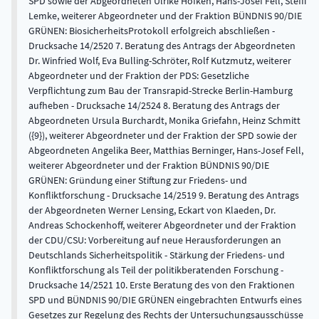
SPD sowie der Abgeordneten Ulrike Höfken, Hans-Josef Fell, Steffi
Lemke, weiterer Abgeordneter und der Fraktion BÜNDNIS 90/DIE
GRÜNEN: BiosicherheitsProtokoll erfolgreich abschließen -
Drucksache 14/2520 7. Beratung des Antrags der Abgeordneten
Dr. Winfried Wolf, Eva Bulling-Schröter, Rolf Kutzmutz, weiterer
Abgeordneter und der Fraktion der PDS: Gesetzliche
Verpflichtung zum Bau der Transrapid-Strecke Berlin-Hamburg
aufheben - Drucksache 14/2524 8. Beratung des Antrags der
Abgeordneten Ursula Burchardt, Monika Griefahn, Heinz Schmitt
({9}), weiterer Abgeordneter und der Fraktion der SPD sowie der
Abgeordneten Angelika Beer, Matthias Berninger, Hans-Josef Fell,
weiterer Abgeordneter und der Fraktion BÜNDNIS 90/DIE
GRÜNEN: Gründung einer Stiftung zur Friedens- und
Konfliktforschung - Drucksache 14/2519 9. Beratung des Antrags
der Abgeordneten Werner Lensing, Eckart von Klaeden, Dr.
Andreas Schockenhoff, weiterer Abgeordneter und der Fraktion
der CDU/CSU: Vorbereitung auf neue Herausforderungen an
Deutschlands Sicherheitspolitik - Stärkung der Friedens- und
Konfliktforschung als Teil der politikberatenden Forschung -
Drucksache 14/2521 10. Erste Beratung des von den Fraktionen
SPD und BÜNDNIS 90/DIE GRÜNEN eingebrachten Entwurfs eines
Gesetzes zur Regelung des Rechts der Untersuchungsausschüsse