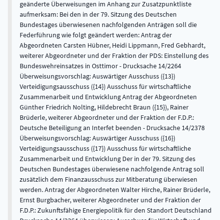
geänderte Überweisungen im Anhang zur Zusatzpunktliste
aufmerksam: Bei den in der 79. Sitzung des Deutschen
Bundestages überwiesenen nachfolgenden Anträgen soll die
Federführung wie folgt geändert werden: Antrag der
Abgeordneten Carsten Hübner, Heidi Lippmann, Fred Gebhardt,
weiterer Abgeordneter und der Fraktion der PDS: Einstellung des
Bundeswehreinsatzes in Osttimor - Drucksache 14/2264
Überweisungsvorschlag: Auswärtiger Ausschuss ({13})
Verteidigungsausschuss ({14}) Ausschuss für wirtschaftliche
Zusammenarbeit und Entwicklung Antrag der Abgeordneten
Günther Friedrich Nolting, Hildebrecht Braun ({15}), Rainer
Brüderle, weiterer Abgeordneter und der Fraktion der F.D.P.:
Deutsche Beteiligung an Interfet beenden - Drucksache 14/2378
Überweisungsvorschlag: Auswärtiger Ausschuss ({16})
Verteidigungsausschuss ({17}) Ausschuss für wirtschaftliche
Zusammenarbeit und Entwicklung Der in der 79. Sitzung des
Deutschen Bundestages überwiesene nachfolgende Antrag soll
zusätzlich dem Finanzausschuss zur Mitberatung überwiesen
werden. Antrag der Abgeordneten Walter Hirche, Rainer Brüderle,
Ernst Burgbacher, weiterer Abgeordneter und der Fraktion der
F.D.P.: Zukunftsfähige Energiepolitik für den Standort Deutschland