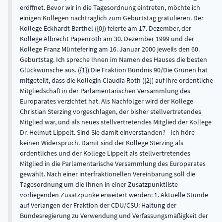
eröffnet. Bevor wir in die Tagesordnung eintreten, möchte ich
einigen Kollegen nachträglich zum Geburtstag gratulieren. Der
Kollege Eckhardt Barthel ({0}) feierte am 17. Dezember, der
Kollege Albrecht Papenroth am 30. Dezember 1999 und der
Kollege Franz Müntefering am 16. Januar 2000 jeweils den 60.
Geburtstag. Ich spreche Ihnen im Namen des Hauses die besten
Glückwünsche aus. ({1}) Die Fraktion Bündnis 90/Die Grünen hat
mitgeteilt, dass die Kollegin Claudia Roth ({2}) auf ihre ordentliche
Mitgliedschaft in der Parlamentarischen Versammlung des
Europarates verzichtet hat. Als Nachfolger wird der Kollege
Christian Sterzing vorgeschlagen, der bisher stellvertretendes
Mitglied war, und als neues stellvertretendes Mitglied der Kollege
Dr. Helmut Lippelt. Sind Sie damit einverstanden? - Ich höre
keinen Widerspruch. Damit sind der Kollege Sterzing als
ordentliches und der Kollege Lippelt als stellvertretendes
Mitglied in die Parlamentarische Versammlung des Europarates
gewählt. Nach einer interfraktionellen Vereinbarung soll die
Tagesordnung um die Ihnen in einer Zusatzpunktliste
vorliegenden Zusatzpunke erweitert werden: 1. Aktuelle Stunde
auf Verlangen der Fraktion der CDU/CSU: Haltung der
Bundesregierung zu Verwendung und Verfassungsmäßigkeit der