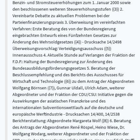
Benzin- und Stromsteuererhöhungen zum 1. Januar 2000 sowie
den beschlossenen weiteren Steuererhöhungsstufen ({3}) 2.
Vereinbarte Debatte zu aktuellen Problemen bei der
Parteienfinanzierungspraxis 3. Überweisung im vereinfachten
Verfahren: Erste Beratung des von der Bundesregierung
eingebrachten Entwurfs eines Fünfzehnten Gesetzes zur
Änderung des Wehrsoldgesetzes ({4}) - Drucksache 14/2498
Überweisungsvorschlag: Verteidigungsausschuss ({5})
Innenausschuss 4. Aktuelle Stunde auf Verlangen der Fraktion der
F.D.P.: Haltung der Bundesregierung zur Änderung des
Bundesausbildungsförderungsgesetzes 5. Beratung der
Beschlussempfehlung und des Berichts des Ausschusses für
Wirtschaft und Technologie ({6}) zu dem Antrag der Abgeordneten
Wolfgang Börnsen ({7}), Gunnar Uldall, Ulrich Adam, weiterer
Abgeordneter und der Fraktion der CDU/CSU: Initiative gegen die
Auswirkungen der asiatischen Finanzkrise und des
internationalen Subventionswettlaufs auf die deutsche und
europäische Werftindustrie - Drucksachen 14/400, 14/2538
Berichterstattung: Abgeordnete Margareta Wolf ({8}) 6. Beratung
des Antrags der Abgeordneten René Röspel, Heino Wiese, Dr.
Wolfgang Wodarg, weiterer Abgeordneter und der Fraktion der