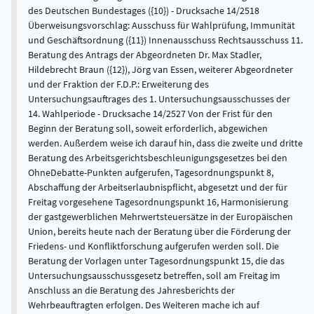
des Deutschen Bundestages ({10}) - Drucksache 14/2518
Überweisungsvorschlag: Ausschuss für Wahlprüfung, Immunität
und Geschäftsordnung ({11}) Innenausschuss Rechtsausschuss 11.
Beratung des Antrags der Abgeordneten Dr. Max Stadler,
Hildebrecht Braun ({12}), Jörg van Essen, weiterer Abgeordneter
und der Fraktion der F.D.P.: Erweiterung des
Untersuchungsauftrages des 1. Untersuchungsausschusses der
14. Wahlperiode - Drucksache 14/2527 Von der Frist für den
Beginn der Beratung soll, soweit erforderlich, abgewichen
werden. Außerdem weise ich darauf hin, dass die zweite und dritte
Beratung des Arbeitsgerichtsbeschleunigungsgesetzes bei den
OhneDebatte-Punkten aufgerufen, Tagesordnungspunkt 8,
Abschaffung der Arbeitserlaubnispflicht, abgesetzt und der für
Freitag vorgesehene Tagesordnungspunkt 16, Harmonisierung
der gastgewerblichen Mehrwertsteuersätze in der Europäischen
Union, bereits heute nach der Beratung über die Förderung der
Friedens- und Konfliktforschung aufgerufen werden soll. Die
Beratung der Vorlagen unter Tagesordnungspunkt 15, die das
Untersuchungsausschussgesetz betreffen, soll am Freitag im
Anschluss an die Beratung des Jahresberichts der
Wehrbeauftragten erfolgen. Des Weiteren mache ich auf