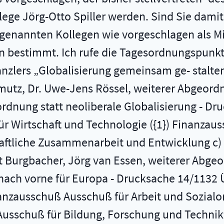
ollege Jörg-Otto Spiller werden. Sind Sie dami
genannten Kollegen wie vorgeschlagen als Mit
 bestimmt. Ich rufe die Tagesordnungspunkte 
zlers „Globalisierung gemeinsam ge- stalten
mutz, Dr. Uwe-Jens Rössel, weiterer Abgeordn
rdnung statt neoliberale Globalisierung - Dr
r Wirtschaft und Technologie ({1}) Finanzau
aftliche Zusammenarbeit und Entwicklung c) 
 Burgbacher, Jörg van Essen, weiterer Abgeor
 nach vorne für Europa - Drucksache 14/1132
inanzausschuß Ausschuß für Arbeit und Sozia
Ausschuß für Bildung, Forschung und Techni