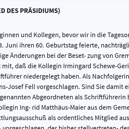
ED DES PRÄSIDIUMS
)
leginnen und Kollegen, bevor wir in die Tages
. Juni ihren 60. Geburtstag feierte, nachträ
inige Änderungen bei der Beset- zung von G
t mit, daß die Kollegin Irmingard Schewe-Ger
riftführer niedergelegt haben. Als Nachfolger
-Josef Fell vorgeschlagen. Sind Sie damit e
genannten Abgeordneten als Schriftführerin b
 Kollegin Ing- rid Matthäus-Maier aus dem Ge
lungsausschuß als ordentliches Mitglied aus
vorgeschlagen, der bisher stellvertreten- des