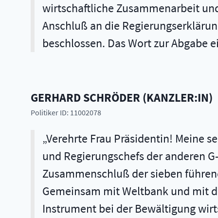
wirtschaftliche Zusammenarbeit und 
Anschluß an die Regierungserklärung
beschlossen. Das Wort zur Abgabe e
GERHARD
SCHRÖDER
(
KANZLER:IN
)
Politiker ID: 11002078
Verehrte Frau Präsidentin! Meine sehr verehrten Damen und Herren! An diesem Wochenende werde ich mit den Staats- und Regierungschefs der anderen G-8-Staaten zum Wirtschaftsgipfel in Köln zusammentreffen. Die G 8, also der Zusammenschluß der sieben führenden Industrienationen plus Rußland, hat sich in den vergangenen Jahren bewährt. Gemeinsam mit Weltbank und mit dem Internationalen Währungsfonds ist die G 8 zu einem unverzichtbaren Instrument bei der Bewältigung wirtschaftlicher, aber mehr und mehr auch politischer Probleme geworden. Mit der Petersberger Einigung der G-8-Staaten, die von der Bundesregierung maßgeblich betrieben wurde, ist es uns gelungen, zu einem Durchbruch bei der politischen Lösung des Kosovo-Konfliktes zu kommen ({0}) und die notwendige Resolution des Weltsicherheitsrates auf den Weg zu bringen. Dies ist ein nicht zu verachtender Erfolg des G-8-Prozesses. Lassen Sie mich an dieser Stelle gleich einige Worte zur Entwicklung im Kosovo sagen. Seit dem Beginn der Stationierung der Friedenstruppen können wir optimistischer auf die Entwicklung im Kosovo blicken. Schon der enthusiastische Empfang der einrückenden Soldaten durch die verbliebene kosovo-albanische Bevölkerung zeigt: Die Menschen haben jetzt wieder eine Perspektive, und sie begreifen das auch als solche. KFOR und die internationale Übergangsverwaltung müssen nun sichere und demokratische Bedingungen für alle Bewohner des Kosovo schaffen. Eine Massenflucht der serbischen Bevölkerung ist für uns genausowenig hinnehmbar, wie es die Vertreibung der albanischen Kosovaren war. ({1}) Wir haben von Anfang an gewußt - es ist im Deutschen Bundestag auch vielfach ausgesprochen worden -, daß die Durchsetzung des Friedens mit Opfern verbunden sein kann. Dies ist uns durch die tragischen Zwischenfälle am vergangenen Wochenende, bei denen zwei deutsche Journalisten ermordet worden sind und ein deutscher Soldat verletzt wurde, besonders tragisch vor Augen geführt worden. Ich will im Namen der Bundesregierung und sicher auch im Namen des gesamten Hauses hier den Angehörigen unser tiefempfundenes Mitgefühl aussprechen. Die Staatengemeinschaft wird erhebliche Anstrengungen für den Wiederaufbau des Kosovo und des gesamten Balkans unternehmen müssen. Im Augenblick bereiten die Europäische Kommission und die Weltbank intensiv eine internationale - ich betone: internationale Geberkonferenz vor. Die langfristige Stabilisierung des Balkans wird auch beim bevorstehenden G-8-Gipfel in Köln ein wichtiges Thema sein. Alle beteiligten Staaten sind sich darin einig, daß für Stabilität und für den Schutz der Menschenrechte Ausgaben notwendig werden. Aber wir sind uns ebenso einig, daß die Finanzierung von Frieden und Wiederaufbau eine notwendige, eine lohnende und also gute Investition ist. ({2}) Meine Damen und Herren, die gemeinsame Bewertung der wirtschaftlichen Entwicklung, die gemeinsame Einschätzung der ökonomischen Perspektiven, aber auch ihrer Risiken bilden die Grundlage für 