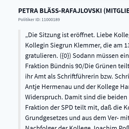
PETRA
BLÄSS-RAFAJLOVSKI
(
MITGLI
Politiker ID: 11000189
Die Sitzung ist eröffnet. Liebe Kol
Kollegin Siegrun Klemmer, die am 13
gratulieren. ({0}) Sodann müssen e
Fraktion Bündnis 90/Die Grünen teil
ihr Amt als Schriftführerin bzw. Sch
Antje Hermenau und der Kollege Hans
Widerspruch. Damit sind die beiden 
Fraktion der SPD teilt mit, daß die
Grundgesetzes und aus dem Ver- mitt
Nachfolger der Kollege Joachim Poß 