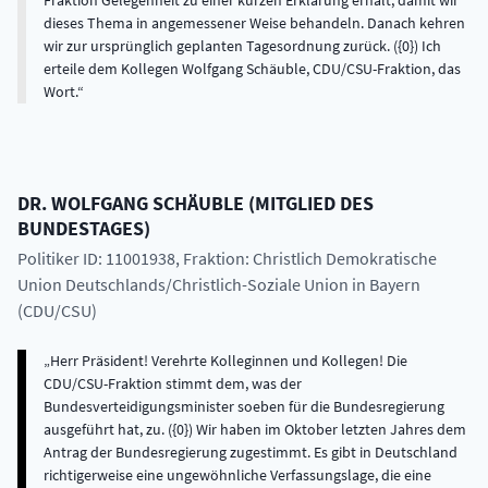
Fraktion Gelegenheit zu einer kurzen Erklärung erhält, damit wir
dieses Thema in angemessener Weise behandeln. Danach kehren
wir zur ursprünglich geplanten Tagesordnung zurück. ({0}) Ich
erteile dem Kollegen Wolfgang Schäuble, CDU/CSU-Fraktion, das
Wort.
DR.
WOLFGANG
SCHÄUBLE
(
MITGLIED DES
BUNDESTAGES
)
Politiker ID: 11001938
, Fraktion: Christlich Demokratische
Union Deutschlands/Christlich-Soziale Union in Bayern
(CDU/CSU)
Herr Präsident! Verehrte Kolleginnen und Kollegen! Die
CDU/CSU-Fraktion stimmt dem, was der
Bundesverteidigungsminister soeben für die Bundesregierung
ausgeführt hat, zu. ({0}) Wir haben im Oktober letzten Jahres dem
Antrag der Bundesregierung zugestimmt. Es gibt in Deutschland
richtigerweise eine ungewöhnliche Verfassungslage, die eine