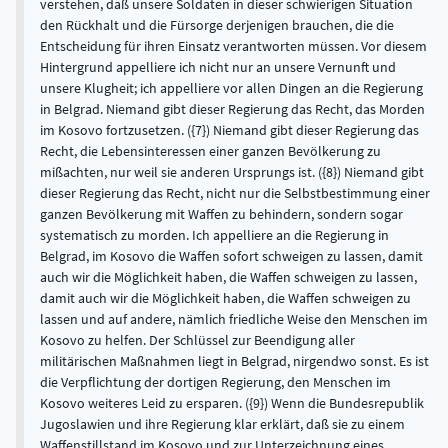
verstehen, daß unsere Soldaten in dieser schwierigen Situation
den Rückhalt und die Fürsorge derjenigen brauchen, die die
Entscheidung für ihren Einsatz verantworten müssen. Vor diesem
Hintergrund appelliere ich nicht nur an unsere Vernunft und
unsere Klugheit; ich appelliere vor allen Dingen an die Regierung
in Belgrad. Niemand gibt dieser Regierung das Recht, das Morden
im Kosovo fortzusetzen. ({7}) Niemand gibt dieser Regierung das
Recht, die Lebensinteressen einer ganzen Bevölkerung zu
mißachten, nur weil sie anderen Ursprungs ist. ({8}) Niemand gibt
dieser Regierung das Recht, nicht nur die Selbstbestimmung einer
ganzen Bevölkerung mit Waffen zu behindern, sondern sogar
systematisch zu morden. Ich appelliere an die Regierung in
Belgrad, im Kosovo die Waffen sofort schweigen zu lassen, damit
auch wir die Möglichkeit haben, die Waffen schweigen zu lassen,
damit auch wir die Möglichkeit haben, die Waffen schweigen zu
lassen und auf andere, nämlich friedliche Weise den Menschen im
Kosovo zu helfen. Der Schlüssel zur Beendigung aller
militärischen Maßnahmen liegt in Belgrad, nirgendwo sonst. Es ist
die Verpflichtung der dortigen Regierung, den Menschen im
Kosovo weiteres Leid zu ersparen. ({9}) Wenn die Bundesrepublik
Jugoslawien und ihre Regierung klar erklärt, daß sie zu einem
Waffenstillstand im Kosovo und zur Unterzeichnung eines