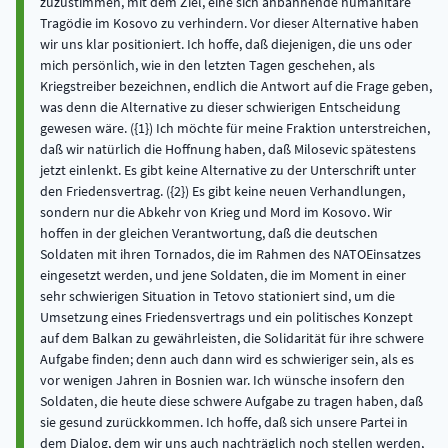
zuzustimmen, mit dem Ziel, eine sich anbahnende humanitäre
Tragödie im Kosovo zu verhindern. Vor dieser Alternative haben
wir uns klar positioniert. Ich hoffe, daß diejenigen, die uns oder
mich persönlich, wie in den letzten Tagen geschehen, als
Kriegstreiber bezeichnen, endlich die Antwort auf die Frage geben,
was denn die Alternative zu dieser schwierigen Entscheidung
gewesen wäre. ({1}) Ich möchte für meine Fraktion unterstreichen,
daß wir natürlich die Hoffnung haben, daß Milosevic spätestens
jetzt einlenkt. Es gibt keine Alternative zu der Unterschrift unter
den Friedensvertrag. ({2}) Es gibt keine neuen Verhandlungen,
sondern nur die Abkehr von Krieg und Mord im Kosovo. Wir
hoffen in der gleichen Verantwortung, daß die deutschen
Soldaten mit ihren Tornados, die im Rahmen des NATOEinsatzes
eingesetzt werden, und jene Soldaten, die im Moment in einer
sehr schwierigen Situation in Tetovo stationiert sind, um die
Umsetzung eines Friedensvertrags und ein politisches Konzept
auf dem Balkan zu gewährleisten, die Solidarität für ihre schwere
Aufgabe finden; denn auch dann wird es schwieriger sein, als es
vor wenigen Jahren in Bosnien war. Ich wünsche insofern den
Soldaten, die heute diese schwere Aufgabe zu tragen haben, daß
sie gesund zurückkommen. Ich hoffe, daß sich unsere Partei in
dem Dialog, dem wir uns auch nachträglich noch stellen werden,