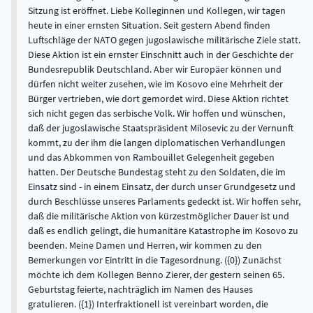
Sitzung ist eröffnet. Liebe Kolleginnen und Kollegen, wir tagen
heute in einer ernsten Situation. Seit gestern Abend finden
Luftschläge der NATO gegen jugoslawische militärische Ziele statt.
Diese Aktion ist ein ernster Einschnitt auch in der Geschichte der
Bundesrepublik Deutschland. Aber wir Europäer können und
dürfen nicht weiter zusehen, wie im Kosovo eine Mehrheit der
Bürger vertrieben, wie dort gemordet wird. Diese Aktion richtet
sich nicht gegen das serbische Volk. Wir hoffen und wünschen,
daß der jugoslawische Staatspräsident Milosevic zu der Vernunft
kommt, zu der ihm die langen diplomatischen Verhandlungen
und das Abkommen von Rambouillet Gelegenheit gegeben
hatten. Der Deutsche Bundestag steht zu den Soldaten, die im
Einsatz sind - in einem Einsatz, der durch unser Grundgesetz und
durch Beschlüsse unseres Parlaments gedeckt ist. Wir hoffen sehr,
daß die militärische Aktion von kürzestmöglicher Dauer ist und
daß es endlich gelingt, die humanitäre Katastrophe im Kosovo zu
beenden. Meine Damen und Herren, wir kommen zu den
Bemerkungen vor Eintritt in die Tagesordnung. ({0}) Zunächst
möchte ich dem Kollegen Benno Zierer, der gestern seinen 65.
Geburtstag feierte, nachträglich im Namen des Hauses
gratulieren. ({1}) Interfraktionell ist vereinbart worden, die