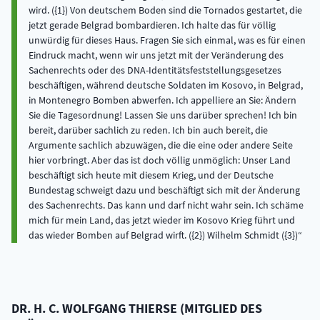
wird. ({1}) Von deutschem Boden sind die Tornados gestartet, die
jetzt gerade Belgrad bombardieren. Ich halte das für völlig
unwürdig für dieses Haus. Fragen Sie sich einmal, was es für einen
Eindruck macht, wenn wir uns jetzt mit der Veränderung des
Sachenrechts oder des DNA-Identitätsfeststellungsgesetzes
beschäftigen, während deutsche Soldaten im Kosovo, in Belgrad,
in Montenegro Bomben abwerfen. Ich appelliere an Sie: Ändern
Sie die Tagesordnung! Lassen Sie uns darüber sprechen! Ich bin
bereit, darüber sachlich zu reden. Ich bin auch bereit, die
Argumente sachlich abzuwägen, die die eine oder andere Seite
hier vorbringt. Aber das ist doch völlig unmöglich: Unser Land
beschäftigt sich heute mit diesem Krieg, und der Deutsche
Bundestag schweigt dazu und beschäftigt sich mit der Änderung
des Sachenrechts. Das kann und darf nicht wahr sein. Ich schäme
mich für mein Land, das jetzt wieder im Kosovo Krieg führt und
das wieder Bomben auf Belgrad wirft. ({2}) Wilhelm Schmidt ({3})
DR. H. C.
WOLFGANG
THIERSE
(
MITGLIED DES