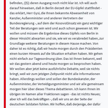
befinden, ({5}) deren Ausgang noch nicht klar ist. Ich will auch
darauf hinweisen, daß in Berlin derzeit der EU-Gipfel stattfindet -
das erklärt, Herr Gysi, die Ihnen bekannte Abwesenheit von
Kanzler, Außenminister und anderen Vertretern der
Bundesregierung -, auf dem der KosovoEinsatz ein ganz wichtiger
Teil der Beratungen sein wird und auch schon gewesen ist. Wir
wollen und müssen die Ergebnisse dieses Gipfels von Berlin in
dieser Hinsicht abwarten und sie, wie wir es verabredet haben, zur
Grundlage weiterer Beratungen in diesem Hause machen. Von
daher ist es richtig, daß wir heute morgen durch den Präsidenten
einen kurzen Hinweis auf die Situation erhalten haben. Wir gehen
nicht einfach zur Tagesordnung über. Das ist Ihnen bekannt, weil
wir das gestern abend und heute morgen so besprochen haben.
Wir wollen aber jetzt keine ausführliche Debatte, weil sie nichts
bringt, weil wir zum jetzigen Zeitpunkt nicht alle Informationen
haben. Allerdings wollen und sollen der Bundeskanzler, der
Außenminister, der Verteidigungsminister und wir alle gemeinsam
morgen hier über dieses Thema debattieren. Ich kann Ihnen im
übrigen im Namen aller Fraktionen sagen - das ist nichts Neues;
aber ich will das bekräftigen -, daß wir uns an der Seite der
deutschen Soldaten fühlen. Wir hoffen, daß derjenige, der dafür