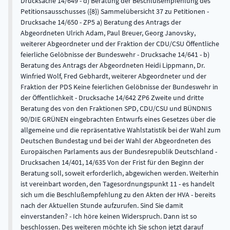
Drucksache 14/649 - d) Beratung der Beschlußempfehlung des
Petitionsausschusses ({8}) Sammelübersicht 37 zu Petitionen -
Drucksache 14/650 - ZP5 a) Beratung des Antrags der
Abgeordneten Ulrich Adam, Paul Breuer, Georg Janovsky,
weiterer Abgeordneter und der Fraktion der CDU/CSU Öffentliche
feierliche Gelöbnisse der Bundeswehr - Drucksache 14/641 - b)
Beratung des Antrags der Abgeordneten Heidi Lippmann, Dr.
Winfried Wolf, Fred Gebhardt, weiterer Abgeordneter und der
Fraktion der PDS Keine feierlichen Gelöbnisse der Bundeswehr in
der Öffentlichkeit - Drucksache 14/642 ZP6 Zweite und dritte
Beratung des von den Fraktionen SPD, CDU/CSU und BÜNDNIS
90/DIE GRÜNEN eingebrachten Entwurfs eines Gesetzes über die
allgemeine und die repräsentative Wahlstatistik bei der Wahl zum
Deutschen Bundestag und bei der Wahl der Abgeordneten des
Europäischen Parlaments aus der Bundesrepublik Deutschland -
Drucksachen 14/401, 14/635 Von der Frist für den Beginn der
Beratung soll, soweit erforderlich, abgewichen werden. Weiterhin
ist vereinbart worden, den Tagesordnungspunkt 11 - es handelt
sich um die Beschlußempfehlung zu den Akten der HVA - bereits
nach der Aktuellen Stunde aufzurufen. Sind Sie damit
einverstanden? - Ich höre keinen Widerspruch. Dann ist so
beschlossen. Des weiteren möchte ich Sie schon jetzt darauf