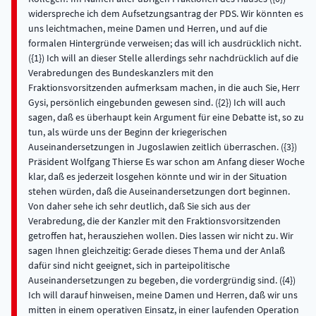
widerspreche ich dem Aufsetzungsantrag der PDS. Wir könnten es
uns leichtmachen, meine Damen und Herren, und auf die
formalen Hintergründe verweisen; das will ich ausdrücklich nicht.
({1}) Ich will an dieser Stelle allerdings sehr nachdrücklich auf die
Verabredungen des Bundeskanzlers mit den
Fraktionsvorsitzenden aufmerksam machen, in die auch Sie, Herr
Gysi, persönlich eingebunden gewesen sind. ({2}) Ich will auch
sagen, daß es überhaupt kein Argument für eine Debatte ist, so zu
tun, als würde uns der Beginn der kriegerischen
Auseinandersetzungen in Jugoslawien zeitlich überraschen. ({3})
Präsident Wolfgang Thierse Es war schon am Anfang dieser Woche
klar, daß es jederzeit losgehen könnte und wir in der Situation
stehen würden, daß die Auseinandersetzungen dort beginnen.
Von daher sehe ich sehr deutlich, daß Sie sich aus der
Verabredung, die der Kanzler mit den Fraktionsvorsitzenden
getroffen hat, herausziehen wollen. Dies lassen wir nicht zu. Wir
sagen Ihnen gleichzeitig: Gerade dieses Thema und der Anlaß
dafür sind nicht geeignet, sich in parteipolitische
Auseinandersetzungen zu begeben, die vordergründig sind. ({4})
Ich will darauf hinweisen, meine Damen und Herren, daß wir uns
mitten in einem operativen Einsatz, in einer laufenden Operation