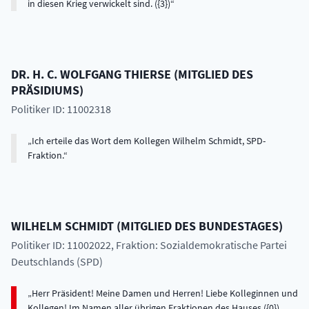
in diesen Krieg verwickelt sind. ({3})
DR. H. C.
WOLFGANG
THIERSE
(
MITGLIED DES
PRÄSIDIUMS
)
Politiker ID: 11002318
Ich erteile das Wort dem Kollegen Wilhelm Schmidt, SPD-
Fraktion.
WILHELM
SCHMIDT
(
MITGLIED DES BUNDESTAGES
)
Politiker ID: 11002022
, Fraktion: Sozialdemokratische Partei
Deutschlands (SPD)
Herr Präsident! Meine Damen und Herren! Liebe Kolleginnen und
Kollegen! Im Namen aller übrigen Fraktionen des Hauses ({0})