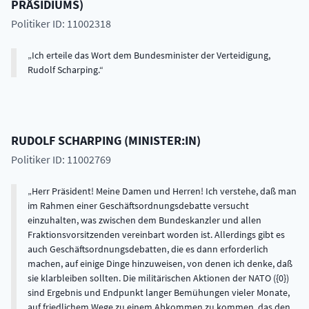
PRÄSIDIUMS
)
Politiker ID: 11002318
Ich erteile das Wort dem Bundesminister der Verteidigung,
Rudolf Scharping.
RUDOLF
SCHARPING
(
MINISTER:IN
)
Politiker ID: 11002769
Herr Präsident! Meine Damen und Herren! Ich verstehe, daß man
im Rahmen einer Geschäftsordnungsdebatte versucht
einzuhalten, was zwischen dem Bundeskanzler und allen
Fraktionsvorsitzenden vereinbart worden ist. Allerdings gibt es
auch Geschäftsordnungsdebatten, die es dann erforderlich
machen, auf einige Dinge hinzuweisen, von denen ich denke, daß
sie klarbleiben sollten. Die militärischen Aktionen der NATO ({0})
sind Ergebnis und Endpunkt langer Bemühungen vieler Monate,
auf friedlichem Wege zu einem Abkommen zu kommen, das den