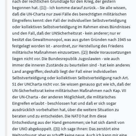
nach der rechtlichen Grundlage für den Krieg, der gestern
begonnen hat. ({1}) - Ich komme darauf zurück. - Sie alle wissen,
daß die UN-Charta nur zwei Fälle des berechtigten militärischen
Eingreifens kennt: den Fall der individuellen Selbstverteidigung
oder kollektiven Selbstverteidigung im Rahmen eines Bündnisses
und den Fall, daß der UNSicherheitsrat - kein anderer; nur er
besitzt das Gewaltmonopol, was aus guten Gründen nach 1945 so
festgelegt worden ist - anordnet, zur Herstellung des Friedens
militärische Maßnahmen einzusetzen. ({2}) Beide Voraussetzungen
liegen nicht vor. Die Bundesrepublik Jugoslawien - wie auch
immer die inneren Zustände zu beurteilen sind - hat kein anderes
Land angegriffen; deshalb liegt der Fall einer individuellen
Selbstverteidigung oder kollektiven Selbstverteidigung nach Art.
51 der UNCharta nicht vor. Sie wissen genauso gut wie ich, daß der
UN-Sicherheitsrat keine militärischen Maßnahmen nach Kap. VII
der UN-Charta - der anderen Möglichkeit, die militärisches
Eingreifen erlaubt - beschlossen hat und daß er sich sogar
ausdrücklich vorbehalten hat, über die weitere Situation zu
beraten und zu entscheiden. Die NATO hat ihm diese
Entscheidung aus der Hand genommen; sie hat sich damit von
der UNO abgekoppelt. ({3}) Ich sage Ihnen: Das zerstört eine
Weltordnung; aber es schafft keine neue. Auch ich kann mir eine