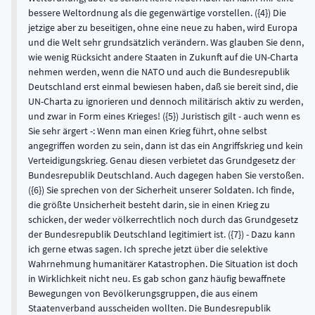
bessere Weltordnung als die gegenwärtige vorstellen. ({4}) Die
jetzige aber zu beseitigen, ohne eine neue zu haben, wird Europa
und die Welt sehr grundsätzlich verändern. Was glauben Sie denn,
wie wenig Rücksicht andere Staaten in Zukunft auf die UN-Charta
nehmen werden, wenn die NATO und auch die Bundesrepublik
Deutschland erst einmal bewiesen haben, daß sie bereit sind, die
UN-Charta zu ignorieren und dennoch militärisch aktiv zu werden,
und zwar in Form eines Krieges! ({5}) Juristisch gilt - auch wenn es
Sie sehr ärgert -: Wenn man einen Krieg führt, ohne selbst
angegriffen worden zu sein, dann ist das ein Angriffskrieg und kein
Verteidigungskrieg. Genau diesen verbietet das Grundgesetz der
Bundesrepublik Deutschland. Auch dagegen haben Sie verstoßen.
({6}) Sie sprechen von der Sicherheit unserer Soldaten. Ich finde,
die größte Unsicherheit besteht darin, sie in einen Krieg zu
schicken, der weder völkerrechtlich noch durch das Grundgesetz
der Bundesrepublik Deutschland legitimiert ist. ({7}) - Dazu kann
ich gerne etwas sagen. Ich spreche jetzt über die selektive
Wahrnehmung humanitärer Katastrophen. Die Situation ist doch
in Wirklichkeit nicht neu. Es gab schon ganz häufig bewaffnete
Bewegungen von Bevölkerungsgruppen, die aus einem
Staatenverband ausscheiden wollten. Die Bundesrepublik