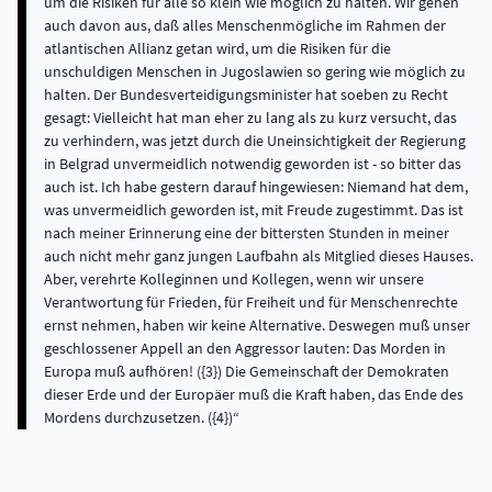
um die Risiken für alle so klein wie möglich zu halten. Wir gehen
auch davon aus, daß alles Menschenmögliche im Rahmen der
atlantischen Allianz getan wird, um die Risiken für die
unschuldigen Menschen in Jugoslawien so gering wie möglich zu
halten. Der Bundesverteidigungsminister hat soeben zu Recht
gesagt: Vielleicht hat man eher zu lang als zu kurz versucht, das
zu verhindern, was jetzt durch die Uneinsichtigkeit der Regierung
in Belgrad unvermeidlich notwendig geworden ist - so bitter das
auch ist. Ich habe gestern darauf hingewiesen: Niemand hat dem,
was unvermeidlich geworden ist, mit Freude zugestimmt. Das ist
nach meiner Erinnerung eine der bittersten Stunden in meiner
auch nicht mehr ganz jungen Laufbahn als Mitglied dieses Hauses.
Aber, verehrte Kolleginnen und Kollegen, wenn wir unsere
Verantwortung für Frieden, für Freiheit und für Menschenrechte
ernst nehmen, haben wir keine Alternative. Deswegen muß unser
geschlossener Appell an den Aggressor lauten: Das Morden in
Europa muß aufhören! ({3}) Die Gemeinschaft der Demokraten
dieser Erde und der Europäer muß die Kraft haben, das Ende des
Mordens durchzusetzen. ({4})