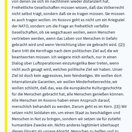
von denen sie sich im nachhinein wieder distanziert hat.
Freiheitliche Gesellschaften müssen wissen, daß das Völkerrecht
nicht selbst trägt, sondern daß sie es tragen müssen. Sie müssen
es auch tragen wollen. Im Kosovo geht es nicht um ein Kriegsziel
der NATO, sondern um die Frage an freiheitlich verfaßte
Gesellschaften, ob sie wegschauen wollen, wenn Menschen
vertrieben werden, wenn das Leben von Menschen in Gefahr
gebracht wird und wenn Vernichtung über sie gebracht wird. ({2})
Dann tritt die Kernfrage nach dem politischen Ziel auf, die wir
beantworten müssen. Ich weigere mich einfach, nur in einen
Dialog über Luftoperationen einzuAngelika Beer treten, wenn
nicht auch gesagt wird, welches politische Ziel wir haben. Unser
Ziel ist doch kein aggressives, kein feindseliges. Wir wollen dort
internationale Garantien, wir wollen Minderheitenrechte, wir
wollen schlicht, daß das, was die europäische Kulturgeschichte
für die Menschen gebracht hat, alle Menschen genießen können.
Alle Menschen im Kosovo haben einen Anspruch darauf,
menschlich behandelt zu werden. Darum geht es im Kern. ({3}) Wir
setzen nicht Soldaten ein, um einen Staat zu beschädigen und
Menschen in Not zu bringen, sondern wir setzen sie für zutiefst
humanitäre Zwecke ein. Nichts anderes legitimiert überhaupt
diesen Einsatz als unsere Absicht, Menschen zu helfen und zu