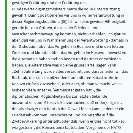
gestrigen Erklärung und der Erklärung des
Bundesverteidigungsministers heute die volle Unterstützung
gewährt. Damit positionieren wir uns in voller Verantwortung in
dieser Regierungskoalition. ({0}) Ich will eine gewisse Hilflosigkeit
gerade bei den Grünen, die aus der Friedens- und
Menschenrechtsbewegung kommen, nicht verhehlen. Ich glaube
aber, daß wir uns in Wahrnehmung der Verantwortung - damals in
der Diskussion über das Vorgehen in Bosnien und in den letzten
Wochen und Monaten über das Vorgehen im Kosovo - bewußt vor
die Alternative haben stellen lassen und darüber entschieden
haben. Die Alternative war, ob eine grüne Partei sagen kann:
„Zehn Jahre lang wurde alles versäumt, und daraus leiten wir das
Recht ab, der sich zuspitzenden humanitären Katastrophe im
Kosovo einfach zuzusehen“, oder aber, ob man versucht wie es
insbesondere unser Außenminister getan hat -, die
diplomatischen Möglichkeiten bis zur letzten Sekunde
auszunutzen, um Milosevic klarzumachen, daß er derjenige ist,
der als einziger den Knoten der Gewalt lösen kann, indem er ein
Friedensabkommen unterschreibt und die Angriffe auf die
Zivilbevölkerung unterläßt; oder daß, wenn er dies nicht tut - so
wie gestern -, die Konsequenz lautet, dem Vorgehen der NATO