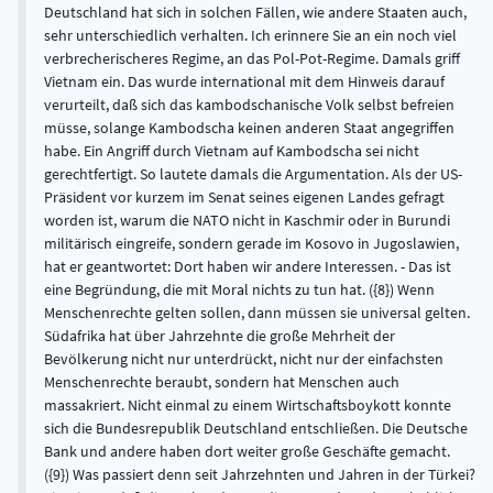
Deutschland hat sich in solchen Fällen, wie andere Staaten auch,
sehr unterschiedlich verhalten. Ich erinnere Sie an ein noch viel
verbrecherischeres Regime, an das Pol-Pot-Regime. Damals griff
Vietnam ein. Das wurde international mit dem Hinweis darauf
verurteilt, daß sich das kambodschanische Volk selbst befreien
müsse, solange Kambodscha keinen anderen Staat angegriffen
habe. Ein Angriff durch Vietnam auf Kambodscha sei nicht
gerechtfertigt. So lautete damals die Argumentation. Als der US-
Präsident vor kurzem im Senat seines eigenen Landes gefragt
worden ist, warum die NATO nicht in Kaschmir oder in Burundi
militärisch eingreife, sondern gerade im Kosovo in Jugoslawien,
hat er geantwortet: Dort haben wir andere Interessen. - Das ist
eine Begründung, die mit Moral nichts zu tun hat. ({8}) Wenn
Menschenrechte gelten sollen, dann müssen sie universal gelten.
Südafrika hat über Jahrzehnte die große Mehrheit der
Bevölkerung nicht nur unterdrückt, nicht nur der einfachsten
Menschenrechte beraubt, sondern hat Menschen auch
massakriert. Nicht einmal zu einem Wirtschaftsboykott konnte
sich die Bundesrepublik Deutschland entschließen. Die Deutsche
Bank und andere haben dort weiter große Geschäfte gemacht.
({9}) Was passiert denn seit Jahrzehnten und Jahren in der Türkei?