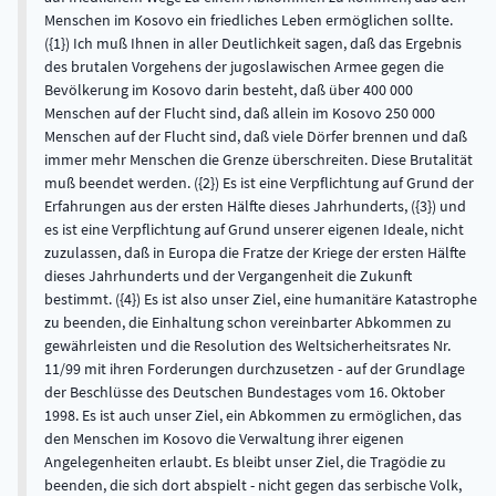
Menschen im Kosovo ein friedliches Leben ermöglichen sollte.
({1}) Ich muß Ihnen in aller Deutlichkeit sagen, daß das Ergebnis
des brutalen Vorgehens der jugoslawischen Armee gegen die
Bevölkerung im Kosovo darin besteht, daß über 400 000
Menschen auf der Flucht sind, daß allein im Kosovo 250 000
Menschen auf der Flucht sind, daß viele Dörfer brennen und daß
immer mehr Menschen die Grenze überschreiten. Diese Brutalität
muß beendet werden. ({2}) Es ist eine Verpflichtung auf Grund der
Erfahrungen aus der ersten Hälfte dieses Jahrhunderts, ({3}) und
es ist eine Verpflichtung auf Grund unserer eigenen Ideale, nicht
zuzulassen, daß in Europa die Fratze der Kriege der ersten Hälfte
dieses Jahrhunderts und der Vergangenheit die Zukunft
bestimmt. ({4}) Es ist also unser Ziel, eine humanitäre Katastrophe
zu beenden, die Einhaltung schon vereinbarter Abkommen zu
gewährleisten und die Resolution des Weltsicherheitsrates Nr.
11/99 mit ihren Forderungen durchzusetzen - auf der Grundlage
der Beschlüsse des Deutschen Bundestages vom 16. Oktober
1998. Es ist auch unser Ziel, ein Abkommen zu ermöglichen, das
den Menschen im Kosovo die Verwaltung ihrer eigenen
Angelegenheiten erlaubt. Es bleibt unser Ziel, die Tragödie zu
beenden, die sich dort abspielt - nicht gegen das serbische Volk,