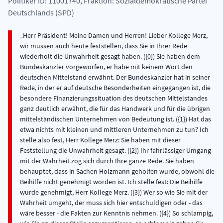
Politiker ID: 11001740
, Fraktion: Sozialdemokratische Partei
Deutschlands (SPD)
Herr Präsident! Meine Damen und Herren! Lieber Kollege Merz, wir müssen auch heute feststellen, dass Sie in Ihrer Rede wiederholt die Unwahrheit gesagt haben. ({0}) Sie haben dem Bundeskanzler vorgeworfen, er habe mit keinem Wort den deutschen Mittelstand erwähnt. Der Bundeskanzler hat in seiner Rede, in der er auf deutsche Besonderheiten eingegangen ist, die besondere Finanzierungssituation des deutschen Mittelstandes ganz deutlich erwähnt, die für das Handwerk und für die übrigen mittelständischen Unternehmen von Bedeutung ist. ({1}) Hat das etwa nichts mit kleinen und mittleren Unternehmen zu tun? Ich stelle also fest, Herr Kollege Merz: Sie haben mit dieser Feststellung die Unwahrheit gesagt. ({2}) Ihr fahrlässiger Umgang mit der Wahrheit zog sich durch Ihre ganze Rede. Sie haben behauptet, dass in Sachen Holzmann geholfen wurde, obwohl die Beihilfe nicht genehmigt worden ist. Ich stelle fest: Die Beihilfe wurde genehmigt, Herr Kollege Merz. ({3}) Wer so wie Sie mit der Wahrheit umgeht, der muss sich hier entschuldigen oder - das wäre besser - die Fakten zur Kenntnis nehmen. ({4}) So schlampig, wie Sie an dieser Stelle argumentieren, so schlampig gehen Sie auch mit den Fakten in der Schlusslichtdebatte und mit der Bewertung unserer Mittelstandspolitik um. Wir sind doch dabei, die Schieflage zulasten des Mittelstandes, die in den letzten zwei Jahrzehnten entstanden ist, schrittweise zu korrigieren. ({5}) Es war doch die Ära Kohl, Waigel und FDP, die zu dieser Schieflage geführt hat. ({6}) Das gilt im Übrigen auch in Sachen Holzmann. Wie viele Handwerker und mittelständische Unternehmen sind denn involviert, wie immer die Dinge heute ausgehen werden? Wie viele mittelständische Existenzen stehen auf dem Spiel? Das sollten wir in dem Zusammenhang doch nicht ausblenden. Wenn wir uns dann noch vor Augen führen, wie Herr Merz hier über Übernahmen gesprochen hat: Er hat feindliche Übernahmen mit gewollten Übernahmen, mit Fusionen, verwechselt. ({7}) Auch da ist offenkundig Nachhilfeunterricht notwendig. Ich verstehe nicht, wie Sie hier einen Vorsitzenden nach vorne schicken können, der nicht einmal das kleine Einmaleins der Wirtschaftspolitik beherrscht. ({8}) Damit die FDP nicht einfach so davonkommt: Sie haben doch Mitte der 90er-Jahre die Weichen in Sachen Liberalisierung falsch gestellt. Der Bundeskanzler hat vollkommen Recht, wenn er auf die Konsequenzen hinweist. ({9}) Es sind Tausende von Arbeitsplätzen in der Industrie in der Bundesrepublik Deutschland bedroht, weil Sie die Weichen in Sachen Liberalisierung falsch gestellt haben. ({10}) - Unterhalten Sie sich doch einmal mit den Geschäftsleitungen und den Betriebsräten dieser Unternehmen! Der Bundeskanzler hat die Bereiche genannt. So kann man diese Beispiele fortsetzen. Sie wissen genau wie wir, dass Ihr Klagen, Deutschland sei wirtschaftliches Schlusslicht in der Europäischen Union geworden, nichts anderes als Wahlkampfgetöse ist. ({11}) - Natürlich, ein Rückblick auf Ihre Regierungszeit zeigt es doch! Es waren CDU/CSU und FDP, die auf dem Konto ihrer Wirtschaftspolitik negative Wachstumsraten zu verbuchen hatten. 1993 waren es real minus 1,1 Prozent. ({12}) In den Folgejahren - schauen Sie sich einmal die Tabellen an, Herr Kollege - waren wir in der Europäischen Union immer 14. oder 15. Wer hier den Eindruck erweckt, wir hätten beim wirtschaftlichen Wachstum an der Spitze der Europäischen Union gelegen, der täuscht die Öffentlichkeit. ({13}) Dass das nicht der Fall war, hat seine Gründe. Der Bundeskanzler hat auf die industriepolitischen Besonderheiten in der Bundesrepublik Deutschland hingewiesen. Aber wir haben darüber hinaus andere Besonderheiten, die auch Sie selbst sonst nicht verschweigen. Natürlich leiden wir ebenfalls darunter, dass Sie bei der deutschen Einheit die Weichen in Sachen Ökonomie und sozialer Vereinigung falsch gestellt haben. ({14}) Sie haben die deutsche Einheit zu einem großen Teil falsch finanziert. Wir haben diese Erbschaft abzutragen. Wenn Herr Merz heute Morgen feststellt, dass wir auch bei der Neuverschuldung Schlusslicht seien, ({15}) dann darf er doch nicht verschweigen, dass Herr Solbes und andere zu Recht gesagt haben, dass der Kurs der Bundesregierung, nämlich raus aus der Schuldenfalle, von der Europäischen Kommission für vollkommen richtig gehalten wird. ({16}) Sie können diese Tatsachen nicht außen vor lassen. So könnte ich, wenn ich denn die Zeit hätte, Punkt für Punkt, Satz für Satz dieser fulminanten Merz-Rede auseinander nehmen. Es stimmt nichts, was da gesagt wurde, ({17}) jedenfalls nicht, soweit er sich in den Bereich von Fakten begeben hat. Teilweise waren es nur sehr wolkige Aussagen. Im Bereich der Fakten hat diese Opposition bis heute nichts zu bieten. ({18}) Daher kommt wohl auch Ihre Zögerlichkeit, Ihre Wahlvorstellungen zu präzisieren. In wirtschafts- und finanzpolitischer Hinsicht wollten Sie das schon Anfang März erledigt haben. Jetzt hört man, Ende April; vielleicht wird es auch Juni oder Juli, ehe Sie sich dazu in der Lage sehen. So sieht es doch aus, wenn es um konkrete Alternativen geht. Barcelona bedeutet weitere tragfähige gemeinsame Schritte hin zu dem Ziel, das wir wohl alle wollen, nämlich Europa bis zum Jahre 2010 zum wettbewerbsfähigsten und dynamischsten Wirtschaftsraum zu machen. Dazu zählt auch der erzielte Kompromiss zur weiteren Öffnung des Strom- und Gasmarktes. Der Bundeskanzler hat zu Recht darauf hingewiesen. Dieser Europäische Rat hat klar gezeigt, dass die Europäische Union insgesamt die Herausforderungen der Globalisierung angenommen hat. Die Ergebnisse hinsichtlich der Entwicklungshilfefinanzierung und die Beratungen zur Einbeziehung von Umweltbelangen in andere Politikbereiche machen deutlich, dass man allgemein anerkannt hat, dass Gestaltung von Globalisierung nicht auf die ökonomischen Aspekte allein beschränkt werden darf. Europa wächst auch aufgrund der Ergebnisse des Rates von Barcelona weiter zusammen. Jetzt geht es darum, die richtige Ausrichtung dieses Zusammenwachsens zu bestimmen. Wir wissen - auch das sollte einmal in den Reden der Opposition anklingen -, ({19}) dass nationale Regierungen mit ihren Handlungsspielräumen an Grenzen stoßen. Deshalb suchen wir nach europäischen Wegen, die wir gemeinsam mit den europäischen Partnern gehen, um die Chancen der internationalen Öffnung zu nutzen, ohne dass das europäische Zivilisations- und Gesellschaftsmodell in Gefahr gerät. Unser Anspruch an Europa geht über das wirtschaftliche Ziel eines funktionierenden Binnenmarktes weit hinaus. Für uns steht Europa auch für sozialen, kulturellen und ökologischen Ausgleich. Auch das unterscheidet uns von dem, was Sie, Herr Merz, heute Morgen hier vorgetragen haben. ({20}) Der Rat in Barcelona hat die Notwendigkeit einer wachstumsfördernden und stabilitätsorientierten Wirtschafts- und Finanzpolitik festgehalten. Die Mitgliedstaaten der Europäischen Union vereint der Wunsch, die Arbeitslosigkeit nachhaltig zu bekämpfen. Gestrigen Meldungen konnte man entnehmen, dass sich die Wachstumsaussichten für dieses Jahr in ganz Europa - also auch in der Bundesrepublik Deutschland - Gott sei Dank günstiger entwickeln, als dies noch vor drei oder vier Wochen angenommen werden konnte. Darüber hätten Sie ebenfalls ein Wort verlieren und diese Entwicklung begrüßen können. Warum malen Sie hier alles schwarz? Wollen Sie denn aus rein parteitaktischen Gründen eine schlechte Entwicklung und zusätzliche Schwierigkeiten auf dem Arbeitsmarkt? Das darf doch wohl nicht wahr sein! ({21}) Wir können nicht akzeptieren, dass Sie Tatsachen aus parteitaktischen Gründen nicht erwähnen, und werden deshalb offensiv darstellen, dass die Auftriebskräfte die Oberhand gewinnen. Wo es sich noch nicht herumgesprochen hat, werden wir offensiv darstellen, was wir aus eigener Kraft dazu beigetragen haben, um die wirtschaftliche Situation zu stabilisieren. Der Sachverständigenrat hat festgestellt - auch das muss angesprochen werden -, dass ohne unsere Steuerentlastung von 45 Milliarden DM im letzten Jahr und ohne die Begrenzung der Sozialversicherungsbeiträge der wirtschaftliche Abschwung noch stärker gewesen wäre. Wenn Sie die hohe Arbeitslosigkeit beklagen - wir reden sie doch nicht schön -, dann dürfen Sie nicht verschweigen, dass wir im Januar 1998 leider 500 000 Arbeitslose mehr hatten. ({22}) Auch darf man die Augen nicht davor verschließen, dass wir in die Phase des nächsten konjunkturellen Aufschwungs hineingehen. ({23}) Damit besteht die Chance, dass die Arbeitslosenzahl im nächsten Konjunkturzyklus deutlich sinken kann. Während der 16 Jahre Ihrer Regierung unter Kohl ist doch die strukturelle Arbeitslosigkeit stets gestiegen, unabhängig von der Konjunktur. Darin liegt der Unterschied: Wir finden uns mit steigender Arbeitslosigkeit nicht ab. Sie, meine Damen und Herren, hatten sich schon längst damit abgefunden. ({24}) Im Übrigen wäre es auch eine zu schlichte Betrachtung der Ökonomie, die ökonomisch-soziale Position eines Landes vor allem durch die reale Wachstumsrate des Bruttoinlandsproduktes bewerten zu wollen. Wir Sozialdemokraten sind stolz darauf, dass unser hohes Maß an sozialem Frieden unsere Wettbewerbsfähigkeit in Europa nachhaltig stärkt. ({25}) Das haben wir auch mit unserer Steuerpolitik gefördert. ({26}) Durch diese Politik wurden nicht irgendwelche Großkonzerne begünstigt. ({27}) In erster Linie wurden Arbeitnehmerinnen und Arbeitnehmer, Familien mit Kindern sowie der Mittelstand entlastet. Bei Ihnen hat man nur über eine Entlastung gesprochen. ({28}) - Herr Hinsken, diese Steuerpolitik kann sich im internationalen Vergleich - auch wenn Sie einen Vergleich mit den USA und mit Frankreich ziehen - sehen lassen. ({29}) Aber das ändert nichts daran - ich hoffe, wir sind uns in dieser Überzeugung einig -, dass Europa ökonomisch wachsen muss, um sich in der Weltwirtschaft behaupten zu können. Wenn die Europäische Union bei steigender Mitg