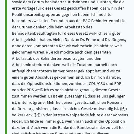
sowie dem Forum behinderter Juristinnen und Juristen, die die
erste Vorlage für dieses Gesetz geschaffen haben, das wir in der
Koalitionsarbeitsgruppe aufgegriffen haben. Ich möchte
besonders zwei alten Freunden aus der BAG Behindertenpolitik
der Grünen danken, die beim Arbeitsstab des
Behindertenbeauftragten für dieses Gesetz wirklich sehr gute
Arbeit geleistet haben. Vielen Dank an Dr. Frehe und Dr. Jürgens,
ohne deren kompetenten Rat wir wahrscheinlich nicht so weit
gekommen wären. ({5}) Ich möchte auch dem gesamten
Arbeitsstab des Behindertenbeauftragten und dem
Arbeitsministerium danken, weil die Zusammenarbeit nach
anfänglichem Stottern immer besser geklappt hat und wir zu
einem guten Abschluss gekommen sind. Ich bin froh darüber,
dass die Oppositionsfraktionen, zumindest CDU/CSU und FDP -
von der PDS weiß ich es noch nicht so genau -, diesem Gesetz
zustimmen werden. Es ist ein gutes Signal, dass es uns gelungen
ist, unter rotgrüner Mehrheit einen gesellschaftlichen Konsens
dafür zu organisieren, dass ein solches Gesetz notwendig ist. ({6})
Volker Beck ({7}) In der letzten Wahlperiode fehlte dieser Konsens
leider. Ich finde es immer gut, wenn man auch in der Opposition
dazulernt. Auch wenn die Bänke des Bundesrats hier zurzeit leer
sind, möchte ich an den Bundesrat appellieren, diesem