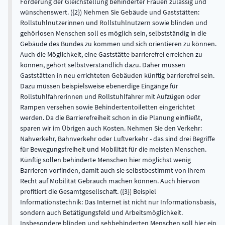
Förderung der Gleichstellung behinderter Frauen zulässig und
wünschenswert. ({2}) Nehmen Sie Gebäude und Gaststätten:
Rollstuhlnutzerinnen und Rollstuhlnutzern sowie blinden und
gehörlosen Menschen soll es möglich sein, selbstständig in die
Gebäude des Bundes zu kommen und sich orientieren zu können.
Auch die Möglichkeit, eine Gaststätte barrierefrei erreichen zu
können, gehört selbstverständlich dazu. Daher müssen
Gaststätten in neu errichteten Gebäuden künftig barrierefrei sein.
Dazu müssen beispielsweise ebenerdige Eingänge für
Rollstuhlfahrerinnen und Rollstuhlfahrer mit Aufzügen oder
Rampen versehen sowie Behindertentoiletten eingerichtet
werden. Da die Barrierefreiheit schon in die Planung einfließt,
sparen wir im Übrigen auch Kosten. Nehmen Sie den Verkehr:
Nahverkehr, Bahnverkehr oder Luftverkehr - das sind drei Begriffe
für Bewegungsfreiheit und Mobilität für die meisten Menschen.
Künftig sollen behinderte Menschen hier möglichst wenig
Barrieren vorfinden, damit auch sie selbstbestimmt von ihrem
Recht auf Mobilität Gebrauch machen können. Auch hiervon
profitiert die Gesamtgesellschaft. ({3}) Beispiel
Informationstechnik: Das Internet ist nicht nur Informationsbasis,
sondern auch Betätigungsfeld und Arbeitsmöglichkeit.
Insbesondere blinden und sehbehinderten Menschen soll hier ein