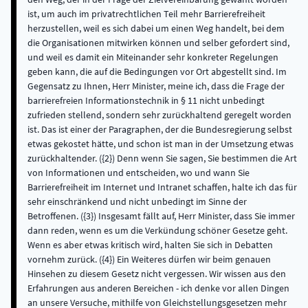
ist, um auch im privatrechtlichen Teil mehr Barrierefreiheit
herzustellen, weil es sich dabei um einen Weg handelt, bei dem
die Organisationen mitwirken können und selber gefordert sind,
und weil es damit ein Miteinander sehr konkreter Regelungen
geben kann, die auf die Bedingungen vor Ort abgestellt sind. Im
Gegensatz zu Ihnen, Herr Minister, meine ich, dass die Frage der
barrierefreien Informationstechnik in § 11 nicht unbedingt
zufrieden stellend, sondern sehr zurückhaltend geregelt worden
ist. Das ist einer der Paragraphen, der die Bundesregierung selbst
etwas gekostet hätte, und schon ist man in der Umsetzung etwas
zurückhaltender. ({2}) Denn wenn Sie sagen, Sie bestimmen die Art
von Informationen und entscheiden, wo und wann Sie
Barrierefreiheit im Internet und Intranet schaffen, halte ich das für
sehr einschränkend und nicht unbedingt im Sinne der
Betroffenen. ({3}) Insgesamt fällt auf, Herr Minister, dass Sie immer
dann reden, wenn es um die Verkündung schöner Gesetze geht.
Wenn es aber etwas kritisch wird, halten Sie sich in Debatten
vornehm zurück. ({4}) Ein Weiteres dürfen wir beim genauen
Hinsehen zu diesem Gesetz nicht vergessen. Wir wissen aus den
Erfahrungen aus anderen Bereichen - ich denke vor allen Dingen
an unsere Versuche, mithilfe von Gleichstellungsgesetzen mehr