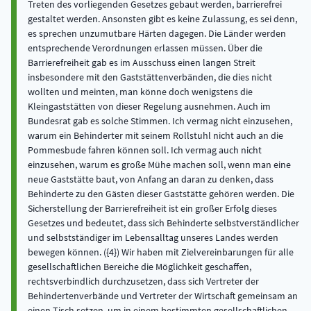
Treten des vorliegenden Gesetzes gebaut werden, barrierefrei
gestaltet werden. Ansonsten gibt es keine Zulassung, es sei denn,
es sprechen unzumutbare Härten dagegen. Die Länder werden
entsprechende Verordnungen erlassen müssen. Über die
Barrierefreiheit gab es im Ausschuss einen langen Streit
insbesondere mit den Gaststättenverbänden, die dies nicht
wollten und meinten, man könne doch wenigstens die
Kleingaststätten von dieser Regelung ausnehmen. Auch im
Bundesrat gab es solche Stimmen. Ich vermag nicht einzusehen,
warum ein Behinderter mit seinem Rollstuhl nicht auch an die
Pommesbude fahren können soll. Ich vermag auch nicht
einzusehen, warum es große Mühe machen soll, wenn man eine
neue Gaststätte baut, von Anfang an daran zu denken, dass
Behinderte zu den Gästen dieser Gaststätte gehören werden. Die
Sicherstellung der Barrierefreiheit ist ein großer Erfolg dieses
Gesetzes und bedeutet, dass sich Behinderte selbstverständlicher
und selbstständiger im Lebensalltag unseres Landes werden
bewegen können. ({4}) Wir haben mit Zielvereinbarungen für alle
gesellschaftlichen Bereiche die Möglichkeit geschaffen,
rechtsverbindlich durchzusetzen, dass sich Vertreter der
Behindertenverbände und Vertreter der Wirtschaft gemeinsam an
einen Tisch setzen, um in einem bestimmten gesellschaftlichen