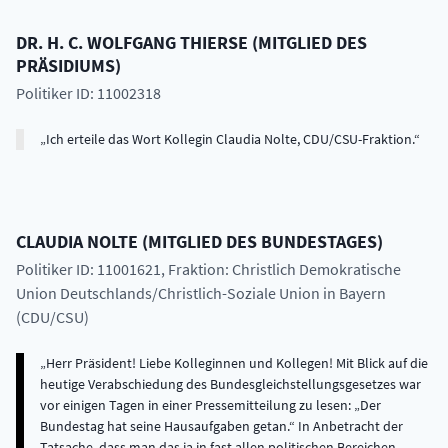
DR. H. C.
WOLFGANG
THIERSE
(
MITGLIED DES
PRÄSIDIUMS
)
Politiker ID: 11002318
Ich erteile das Wort Kollegin Claudia Nolte, CDU/CSU-Fraktion.
CLAUDIA
NOLTE
(
MITGLIED DES BUNDESTAGES
)
Politiker ID: 11001621
, Fraktion: Christlich Demokratische
Union Deutschlands/Christlich-Soziale Union in Bayern
(CDU/CSU)
Herr Präsident! Liebe Kolleginnen und Kollegen! Mit Blick auf die
heutige Verabschiedung des Bundesgleichstellungsgesetzes war
vor einigen Tagen in einer Pressemitteilung zu lesen: „Der
Bundestag hat seine Hausaufgaben getan.“ In Anbetracht der
Tatsache, dass man das ja in fast allen politischen Bereichen