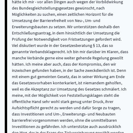
hätte ich mir - vor allen Dingen auch wegen der Vorbildwirkung
des Bundesgleichstellungsgesetzes gewünscht, nach
Möglichkeiten zu suchen, einen zeitlichen Horizont für die
Umsetzung der Barrierefreiheit von Neu-, Um- und
Erweiterungsbauten zu setzen. Wir unterstützen deshalb den
Entschließungsantrag, in dem hinsichtlich der Umsetzung die
Prüfung der Notwendigkeit von Fristsetzungen gefordert wird.
Viel diskutiert wurde in der Gesetzesberatung § 13, das so
genannte Verbandsklagerecht. Ich bin mir darüber im Klaren, dass
manche Verbände gerne eine weiter gehende Regelung gewollt
hätten. Ich meine aber auch, dass der Kompromiss, den wir
inzwischen gefunden haben, in der Sache zweckdienlich ist. Denn
mit einem gut gemeinten Gesetz, das in seiner Wirkung am Ende
das Gesetzesvorhaben konterkariert, ist niemandem geholfen,
weil es die Akzeptanz zur Umsetzung des Gesetzes schmälert. Ich
meine, mit der Möglichkeit von Feststellungsklagen steht die
öffentliche Hand sehr wohl stark genug unter Druck, ihrer
Aufsichtspflicht gerecht zu werden und dafür Sorge zu tragen,
dass Investitionen und Um-, Erweiterungs- und Neubauten
barrierefrei vorgenommen werden, ohne die unmittelbaren
Investitionen zu gefährden. Ich unterstütze auch ausdrücklich
den Weg, der in der Frage der Zielvereinbarung gewählt worden