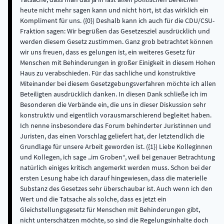
heute nicht mehr sagen kann und nicht hört, ist das wirklich ein
Kompliment für uns. ({0}) Deshalb kann ich auch für die CDU/CSU-
Fraktion sagen: Wir begrüßen das Gesetzesziel ausdrücklich und
werden diesem Gesetz zustimmen. Ganz grob betrachtet können
wir uns freuen, dass es gelungen ist, ein weiteres Gesetz für
Menschen mit Behinderungen in großer Einigkeit in diesem Hohen
Haus zu verabschieden. Für das sachliche und konstruktive
Miteinander bei diesem Gesetzgebungsverfahren möchte ich allen
Beteiligten ausdrücklich danken. In diesen Dank schließe ich im
Besonderen die Verbände ein, die uns in dieser Diskussion sehr
konstruktiv und eigentlich vorausmarschierend begleitet haben.
Ich nenne insbesondere das Forum behinderter Juristinnen und
Juristen, das einen Vorschlag geliefert hat, der letztendlich die
Grundlage für unsere Arbeit geworden ist. ({1}) Liebe Kolleginnen
und Kollegen, ich sage „im Groben“, weil bei genauer Betrachtung
natürlich einiges kritisch angemerkt werden muss. Schon bei der
ersten Lesung habe ich darauf hingewiesen, dass die materielle
Substanz des Gesetzes sehr überschaubar ist. Auch wenn ich den
Wert und die Tatsache als solche, dass es jetzt ein
Gleichstellungsgesetz für Menschen mit Behinderungen gibt,
nicht unterschätzen möchte, so sind die Regelungsinhalte doch