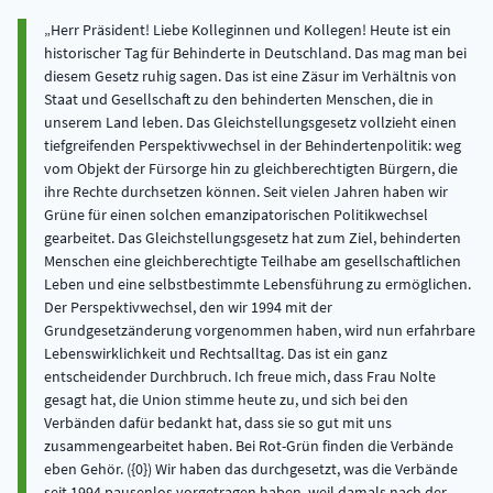
Herr Präsident! Liebe Kolleginnen und Kollegen! Heute ist ein
historischer Tag für Behinderte in Deutschland. Das mag man bei
diesem Gesetz ruhig sagen. Das ist eine Zäsur im Verhältnis von
Staat und Gesellschaft zu den behinderten Menschen, die in
unserem Land leben. Das Gleichstellungsgesetz vollzieht einen
tiefgreifenden Perspektivwechsel in der Behindertenpolitik: weg
vom Objekt der Fürsorge hin zu gleichberechtigten Bürgern, die
ihre Rechte durchsetzen können. Seit vielen Jahren haben wir
Grüne für einen solchen emanzipatorischen Politikwechsel
gearbeitet. Das Gleichstellungsgesetz hat zum Ziel, behinderten
Menschen eine gleichberechtigte Teilhabe am gesellschaftlichen
Leben und eine selbstbestimmte Lebensführung zu ermöglichen.
Der Perspektivwechsel, den wir 1994 mit der
Grundgesetzänderung vorgenommen haben, wird nun erfahrbare
Lebenswirklichkeit und Rechtsalltag. Das ist ein ganz
entscheidender Durchbruch. Ich freue mich, dass Frau Nolte
gesagt hat, die Union stimme heute zu, und sich bei den
Verbänden dafür bedankt hat, dass sie so gut mit uns
zusammengearbeitet haben. Bei Rot-Grün finden die Verbände
eben Gehör. ({0}) Wir haben das durchgesetzt, was die Verbände
seit 1994 pausenlos vorgetragen haben, weil damals nach der