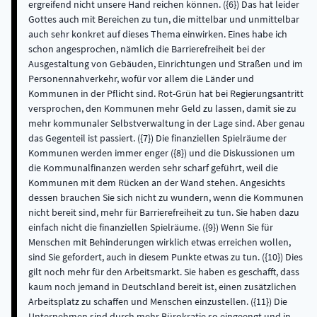
ergreifend nicht unsere Hand reichen können. ({6}) Das hat leider
Gottes auch mit Bereichen zu tun, die mittelbar und unmittelbar
auch sehr konkret auf dieses Thema einwirken. Eines habe ich
schon angesprochen, nämlich die Barrierefreiheit bei der
Ausgestaltung von Gebäuden, Einrichtungen und Straßen und im
Personennahverkehr, wofür vor allem die Länder und
Kommunen in der Pflicht sind. Rot-Grün hat bei Regierungsantritt
versprochen, den Kommunen mehr Geld zu lassen, damit sie zu
mehr kommunaler Selbstverwaltung in der Lage sind. Aber genau
das Gegenteil ist passiert. ({7}) Die finanziellen Spielräume der
Kommunen werden immer enger ({8}) und die Diskussionen um
die Kommunalfinanzen werden sehr scharf geführt, weil die
Kommunen mit dem Rücken an der Wand stehen. Angesichts
dessen brauchen Sie sich nicht zu wundern, wenn die Kommunen
nicht bereit sind, mehr für Barrierefreiheit zu tun. Sie haben dazu
einfach nicht die finanziellen Spielräume. ({9}) Wenn Sie für
Menschen mit Behinderungen wirklich etwas erreichen wollen,
sind Sie gefordert, auch in diesem Punkte etwas zu tun. ({10}) Dies
gilt noch mehr für den Arbeitsmarkt. Sie haben es geschafft, dass
kaum noch jemand in Deutschland bereit ist, einen zusätzlichen
Arbeitsplatz zu schaffen und Menschen einzustellen. ({11}) Die
Unternehmen sind durch mehr Bürokratie so eingeengt und in