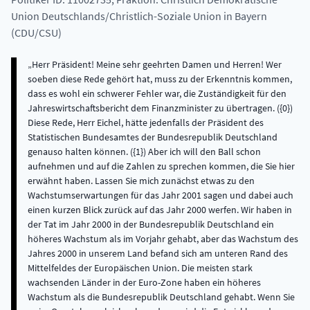
Union Deutschlands/Christlich-Soziale Union in Bayern
(CDU/CSU)
Herr Präsident! Meine sehr geehrten Damen und Herren! Wer soeben diese Rede gehört hat, muss zu der Erkenntnis kommen, dass es wohl ein schwerer Fehler war, die Zuständigkeit für den Jahreswirtschaftsbericht dem Finanzminister zu übertragen. ({0}) Diese Rede, Herr Eichel, hätte jedenfalls der Präsident des Statistischen Bundesamtes der Bundesrepublik Deutschland genauso halten können. ({1}) Aber ich will den Ball schon aufnehmen und auf die Zahlen zu sprechen kommen, die Sie hier erwähnt haben. Lassen Sie mich zunächst etwas zu den Wachstumserwartungen für das Jahr 2001 sagen und dabei auch einen kurzen Blick zurück auf das Jahr 2000 werfen. Wir haben in der Tat im Jahr 2000 in der Bundesrepublik Deutschland ein höheres Wachstum als im Vorjahr gehabt, aber das Wachstum des Jahres 2000 in unserem Land befand sich am unteren Rand des Mittelfeldes der Europäischen Union. Die meisten stark wachsenden Länder in der Euro-Zone haben ein höheres Wachstum als die Bundesrepublik Deutschland gehabt. Wenn Sie es im Quartalsvergleich sehen, dann wird die Entwicklung des Jahres 2000 noch deutlicher. ({2}) Im ersten Quartal betrug das Wachstum in Deutschland 1 Prozent, im zweiten Quartal 1,2 Prozent, im dritten Quartal 0,3 Prozent und im vierten Quartal 0,2 Prozent. Das war das Ergebnis des Jahres 2000. Herr Eichel, für das Jahr 2001 glaubt außer Ihnen in Deutschland mittlerweile kaum noch jemand daran, dass wir ein Wachstum von 2,75 Prozent erreichen. ({3}) Die Probleme sind unübersehbar. ({4}) Die Konjunktur leidet unter dem, was in Amerika und in Japan bevorsteht. Wir haben in der Bundesrepublik Deutschland wegen der hohen Exportabhängigkeit keine Chance, den Ausfall im Wachstum in der Binnenkonjunktur zu kompensieren. ({5}) Dies schlägt sich auf dem Arbeitsmarkt nieder. Herr Eichel, es gehört wirklich schon eine ganze Menge Dreistigkeit dazu zu behaupten, wir hätten in der Bundesrepublik Deutschland einen Zuwachs an Beschäftigung und eine Abnahme der Arbeitslosigkeit. Auch ich will es jetzt nicht mit Zahlen übertreiben, aber eine Zahl will ich Ihnen schon nennen. Im Oktober 1998, im Monat der Regierungsübernahme durch Sie, gab es 3,9 Millionen Arbeitslose in Deutschland. Im Februar 2001, nach der Halbzeit, sind es 4,11 Millionen Arbeitslose in Deutschland. Wo kommt denn der Abbau der Arbeitslosigkeit her? ({6}) Herr Eichel, Sie können nun wirklich niemandem in Deutschland erklären, dass die Arbeitslosigkeit abnimmt. Sie haben sämtliche statistischen Effekte herausgerechnet. ({7}) - Ja, ich kann gut verstehen, dass es Ihnen Probleme bereitet, wenn ich Ihnen die Zahlen vorhalte, mit denen Sie hier jonglieren. ({8}) Meine Damen und Herren, auch der Sachverständigenrat sagt klipp und klar: ({9}) Es hat keine Zunahme der Beschäftigung in Deutschland gegeben, keine Zunahme an Arbeitsstunden. Wenn Sie sich darauf beziehen, dass die Beschäftigtenzahlen zugenommen haben, dann sind das ausschließlich die früheren geringfügigen Beschäftigungsverhältnisse, die Sie jetzt sozialversicherungspflichtig gemacht haben. Das ist die Zunahme an Beschäftigung, Herr Eichel, die Sie uns hier gerade dokumentiert haben. ({10}) Sie haben relativ kurz und ziemlich oberflächlich etwas zur Lage in den neuen Ländern gesagt. Wir hätten erwartet, dass in dieser Rede ein wesentlich größerer Schwerpunkt auf die Lage in den neuen Ländern gelegt worden wäre, die nun in der Tat besorgniserregend ist. Die neuen Länder stehen nicht auf der Kippe, wie der Herr Bundestagspräsident meinte beurteilen zu müssen. Die Lage dort ist sehr differenziert zu betrachten; sie ist unterschiedlich. Sie ist - genauso wie auch in der alten Bundesrepublik in Baden-Württemberg und Bayern - in den südlichen Ländern, in Sachsen und in Thüringen, wesentlich besser als in den Ländern, wo beispielsweise die SPD zusammen mit der PDS regiert, in Sachsen-Anhalt und in Mecklenburg-Vorpommern. Aber sie ist unverändert schwierig. Weil sie schwierig ist, hat Ihnen, Herr Bundeskanzler, einer der Ministerpräsidenten der neuen Länder vor knapp zwei Wochen einen Brief geschrieben, ausführliche Vorschläge gemacht, wie man die Lage in den neuen Bundesländern verbessern könne, insbesondere mit einer Infrastrukturoffensive Ost, und diesen Brief hat in der vergangenen Nacht per Fax Ihr Staatsminister Schwanitz beantwortet, die Zahlen bestritten, ({11}) die Vorschläge abgelehnt ({12}) und damit ist das Thema für Sie erledigt. ({13}) Herr Bundeskanzler, Sie haben den Aufbau Ost zur Chefsache erklärt. Dann ist es eine Unverschämtheit, dass der Brief eines Ministerpräsidenten aus einem der neuen Länder mit konkreten Vorschlägen zur Verbesserung der Lage durch einen Staatsminister beantwortet wird. Es ist eine Unverschämtheit! ({14}) Die Arbeitslosigkeit in den neuen Ländern ist fast dreimal so hoch wie in der alten Bundesrepublik Deutschland. Die Entwicklung geht nicht zueinander, sondern sie geht wieder auseinander. Das Wachstum dort ist geringer als in der alten Bundesrepublik Deutschland, obwohl die Wachstumslücke so groß ist, dass es eigentlich größer sein müsste. Was sind die konkreten Antworten der BundesreFriedrich Merz gierung auf die Probleme in den neuen Bundesländern im Rahmen der Chefsache Ost, die vom Bundeskanzler ausgerufen worden ist? Sie hätten heute die Gelegenheit nutzen sollen, darauf eine Antwort zu geben. ({15}) Meine Damen und Herren, die Bundesregierung hat - nicht ohne gute Gründe - einen Schwerpunkt auf den Abbau der Jugendarbeitslosigkeit gelegt. Zum Thema Jugendarbeitslosigkeit, Herr Eichel, haben Sie kein Wort gesagt. Lassen Sie es mich tun: Der Anteil der arbeitslosen Jugendlichen an den Arbeitslosen insgesamt ist seit dem Zeitpunkt, seit dem diese Regierung im Amt ist, von 10,9 auf 11,4 Prozent angestiegen. Nun hat der absolute Wert bei den Jugendlichen etwas abgenommen. Bei knapp 500 000 arbeitslosen Jugendlichen sind es in den letzten zwei Jahren 20 000 weniger. Für diese 20 000 Jugendlichen haben Sie im Rahmen Ihres so genannten JUMP-Programms zwei Jahre lang jeweils 2 Milliarden DM aufgewendet, also insgesamt 4 Milliarden DM für ein Programm, das dazu geführt hat, dass 20 000 Jugendliche weniger arbeitslos sind. ({16}) Das ist eine Verschwendung von Steuermitteln. Sie setzen sie nicht so effizient ein, dass gerade auf diesem Teil des Arbeitsmarktes eine Verbesserung erfolgt. Das ist ein katastrophales Ergebnis. ({17}) Herr Bundeskanzler, Sie haben sehr viel Wert darauf gelegt, dass das Bündnis für Arbeit nach Ihrem Regierungsantritt wieder auflebt. Sie haben zu Beginn Ihrer Amtszeit dieses Bündnis für Arbeit als das zentrale makroökonomische Steuerungsinstrument für die Wirtschaftsentwicklung und für den Arbeitsmarkt angesehen. Mittlerweile ist das alles auf Normalmaß geschrumpft. Aber vielleicht darf man doch einmal die Verabredungen, die dort getroffen worden sind, im Lichte der Ergebnisse beurteilen. Ich begrüße es übrigens sehr, dass Sie beim letzten Zusammentreffen des Bündnisses für Arbeit am letzten Sonntag verabredet haben, den verhängnisvollen Weg zur Frühverrentung älterer Arbeitnehmer zu stoppen. Ich bezweifle allerdings, ob man diese Verabredung irgendwann einmal umgesetzt sieht. Denn das, was Sie vor acht Monaten, nämlich am 10. Juli des letzten Jahres, als das Bündnis für Arbeit zum letzten Mal zusammengetreten ist, verabredet haben, ist überhaupt nicht Realität geworden. Sie haben sich damals für den beschäftigungswirksamen Abbau von Überstunden ausgesprochen. Mit 1,9 Milliarden Überstunden kam es Ende letzten Jahres zu einem Höchststand in der Geschichte der Bundesrepublik Deutschland. Lassen Sie mich einmal die Ergebnisse Ihrer Arbeitsmarktpolitik zusammenfassen: 4,11 Millionen Arbeitslose, ({18}) 1,8 Millionen in der so genannten stillen Reserve, 1,9 Milliarden Überstunden - dies ist ein Höchststand -, 500 000 offene Stellen und gleichzeitig - dazu haben Sie, Herr Eichel, kein Wort gesagt - eine dreimal so schnell wachsende Schattenwirtschaft in der Bundesrepublik Deutschland im Vergleich zum tatsächlichen Anstieg des Bruttoinlandsprodukts. Niemand behauptet, es gebe in diesem Land zu wenig Arbeit. Es gibt genug Arbeit. Aber offensichtlich ist die vorhandene Arbeit nicht mehr so organisiert, dass sie in der realen Volkswirtschaft stattfinden und zu bezahlbaren Preisen als sozialversicherungspflichtige Beschäftigung angeboten werden kann. ({19}) Was ist die Antwort der Bundesregierung? Sie regulieren den Arbeitsmarkt immer mehr und Sie benachteiligen einseitig die Unternehmen, die eigentlich für einen Zuwachs an Beschäftigung und auch für einen Zuwachs an Ausbildungsplätzen in Deutschland sorgen könnten, nämlich die mittelständischen Unternehmen. ({20}) Die einseitige Benachteiligung des Mittelstandes in Deutschland ({21}) ist die eigentliche Ursache für die nicht überwundene Beschäftigungskrise. ({22}) Sie stellen uns zu Recht immer wieder die Frage: Was ist denn nun Ihre Alternative zur Wirtschaftspolitik der rot-grünen Bundesregierung? Ich will Ihnen vier Punkte nennen: ({23}) Erstens. Wir müssen in Deutschland den Mittelstand stärken und dürfen ihn nicht weiter schwächen. ({24}) Dies hat konkrete Auswirkungen auf die Steuerpolitik. ({25}) Sie haben im letzten Jahr eine viel gefeierte Steuerreform durchgesetzt. Diese Steuerreform entpuppt sich immer mehr als eine Steuerreform zugunsten der großen Unternehmen - die zunehmend, richtigerweise, auch im Ausland investieren - und als eine Steuerreform, die ohne jede sachliche Begründung einseitig den Mittelstand benachteiligt. ({26}) Wir fordern Sie auf: Sorgen Sie dafür, dass die mittelständischen Unternehmen in Deutschland früher als im Jahr 2005 entlastet werden! In diesem Zusammenhang lassen Sie mich ein offenes Wort an die Kolleginnen und Kollegen der F.D.P. richten. Ich finde es ja bemerkenswert, dass Sie in der Steuerpolitik jetzt neue Initiativen ergreifen und die Politik auffordern, schneller voranzugehen. Wir teilen dies