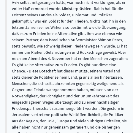
Aviv selbst mitgesungen hatte, war noch nicht verklungen, als er
voller Haß ermordet wurde. Ministerpräsident Rabin hat für die
Existenz seines Landes als Soldat, Diplomat und Politiker
gekämpft. Er war ein Soldat für den Frieden. Nichts hat ihn in den
letzten Jahren seines Wirkens so bestimmt wie die Überzeugung,
daß es zum Frieden keine Alternative gibt. Ihm war ebenso wie
seinem Partner, dem israelischen Außenminister Shimon Peres,
stets bewußt, wie schwierig dieser Friedensweg sein würde. Er hat
immer um Risiken, Gefährdungen und Rückschläge gewußt. Aber
noch am Abend des 4. November hat er den Menschen zugerufen:
Es gibt keine Alternative zum Frieden. Es gibt nur diese eine
Chance. - Diese Botschaft hat dieser mutige, seinem Vaterland
stets dienende Politiker seinem Land, ja uns allen hinterlassen.
Menschen, die sich seit Jahrzehnten gegenseitig weitgehend als
Gegner und Feinde wahrgenommen haben, müssen von der
Notwendigkeit, der Richtigkeit und der Unumkehrbarkeit des
eingeschlagenen Weges überzeugt und zu einer nachhaltigen
Friedenspartnerschaft zusammengeführt werden. Die gestern in
Jerusalem vertretene politische Weltöffentlichkeit, die Politiker
aus der Region, den USA, Europa und vielen übrigen Erdteilen, sie
alle haben nicht nur gemeinsam getrauert und die bisherigen