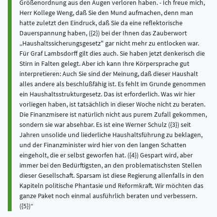
Größenordnung aus den Augen verloren haben. - Ich freue mich,
Herr Kollege Weng, daß Sie den Mund aufmachen, denn man
hatte zuletzt den Eindruck, daß Sie da eine reflektorische
Dauerspannung haben, ({2}) bei der Ihnen das Zauberwort
„Haushaltssicherungsgesetz" gar nicht mehr zu entlocken war.
Für Graf Lambsdorff gilt dies auch. Sie haben jetzt denkerisch die
Stirn in Falten gelegt. Aber ich kann Ihre Körpersprache gut
interpretieren: Auch Sie sind der Meinung, daß dieser Haushalt
alles andere als beschlußfähig ist. Es fehlt im Grunde genommen
ein Haushaltsstrukturgesetz. Das ist erforderlich. Was wir hier
vorliegen haben, ist tatsächlich in dieser Woche nicht zu beraten.
Die Finanzmisere ist natürlich nicht aus purem Zufall gekommen,
sondern sie war absehbar. Es ist eine Werner Schulz ({3}) seit
Jahren unsolide und liederliche Haushaltsführung zu beklagen,
und der Finanzminister wird hier von den langen Schatten
eingeholt, die er selbst geworfen hat. ({4}) Gespart wird, aber
immer bei den Bedürftigsten, an den problematischsten Stellen
dieser Gesellschaft. Sparsam ist diese Regierung allenfalls in den
Kapiteln politische Phantasie und Reformkraft. Wir möchten das
ganze Paket noch einmal ausführlich beraten und verbessern.
({5})