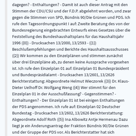
dagegen? - Enthaltungen? - Damit ist auch dieser Antrag mit den
Stimmen der CDU/CSU und der F.D.P. abgelehnt worden, und zwar
gegen die Stimmen von SPD, Bündnis 90/Die Grünen und PDS. Ich
rufe den Tagesordnungspunkt I auf: Zweite Beratung des von der
Bundesregierung eingebrachten Entwurfs eines Gesetzes über die
Feststellung des Bundeshaushaltsplans für das Haushaltsjahr
1996 ({0}) - Drucksachen 13/2000, 13/2593 - ({1})
Beschlußempfehlungen und Berichte des Haushaltsausschusses
({2}) Wir kommen zu den Einzelplänen und stimmen zunächst
über drei Einzelpläne ab, zu denen keine Aussprache vorgesehen
ist. Ich rufe den Einzelplan 01 auf: Einzelplan 01 Bundespräsident
und Bundespräsidialamt - Drucksachen 13/2601, 13/2626
Berichterstattung: Abgeordnete Helmut Wieczorek ({3}) Dr. Klaus-
Dieter Uelhoff Dr. Wolfgang Weng ({4}) Wer stimmt für den
Einzelplan 01 in der Ausschußfassung? - Gegenstimmen? -
Enthaltungen? - Der Einzelplan 01 ist bei einigen Enthaltungen
der PDS angenommen. Ich rufe auf: Einzelplan 02 Deutscher
Bundestag - Drucksachen 13/2602, 13/2626 Berichterstattung:
Abgeordnete Adolf Roth ({5}) Ina Albowitz Antje Hermenau Dazu
liegt je ein Änderungsantrag der Fraktion Bündnis 90/Die Grünen
und der Gruppe der PDS vor. Als Berichterstatter hat sich