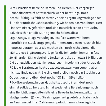
Frau Präsidentin! Meine Damen und Herren! Der vorgelegte
Haushaltsentwurf ist tatsächlich weder beratungs- noch
beschlußfähig. Es fehlt nach wie vor eine Ergänzungsvorlage nach
§ 32 der Bundeshaushaltsordnung. Wir haben das von Ihnen, Herr
Finanzminister, gefordert, und sind natürlich schon enttäuscht,
daß Sie sich nicht die Mühe gemacht haben, diese
Ergänzungsvorlage vorzulegen. Insofern wären wir Ihnen
natürlich ein Stück entgegengekommen, um diesen Haushalt hier
heute zu beraten, aber Sie machen sich noch nicht einmal die
Mühe, diese Ergänzungsvorlage für die fehlenden immerhin fast
20 Milliarden DM, wobei eine Deckungslücke von etwa 8 Milliarden
DM übriggeblieben ist, hier vorzulegen. Insofern ist der Antrag der
PDS, die Beratungen heute abzusetzen, zwar konsequent, aber
nicht zu Ende gedacht. Sie sind und bleiben noch ein Stück in der
Opposition und üben dort noch. ({0}) Es müßte heißen:
Rücküberweisung in den Haushaltsausschuß, um dort noch
einmal solide zu beraten. Es hat weder eine Bereinigungs- noch
eine Berichtigungs-, allenfalls eine Beweihräucherungssitzung
stattgefunden, ({1}) wo Sie sich gegenseitig getröstet haben oder
im Finanznebel Ihrer Zahlenmanipulation nun schon jegliche