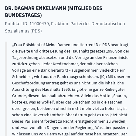
DR.
DAGMAR
ENKELMANN
(
MITGLIED DES
BUNDESTAGES
)
Politiker ID: 11000479
, Fraktion: Partei des Demokratischen
Sozialismus (PDS)
Frau Präsidentin! Meine Damen und Herrren! Die PDS beantragt,
die zweite und dritte Lesung des Haushaltsgesetzes 1996 von der
Tagesordnung abzusetzen und die Vorlage an den Finanzminister
zurückzugeben. Jeder Kreditnehmer, der mit einer solchen
Vorlage an eine Bank herantritt - ausgenommen vielleicht Herr
Schneider -, wird aus der Bank rausgeschmissen. ({0}) Mit unserem
Geschäftsordnungsantrag geht es uns nicht um die inhaltliche
Ausrichtung des Haushalts 1996. Es gibt eine ganze Reihe guter
Gründe, diesen Haushalt abzulehnen. Allein das Motto „Sparen,
koste es, was es wolle!", über das Sie schamlos in die Taschen
derer greifen, bei denen ohnehin nicht mehr viel zu holen ist, ist
schon eine Unverschämtheit. Aber darum geht es uns jetzt nicht.
Dieses Parlament fordert zu Recht, ernstgenommen zu werden,
und zwar vor allen Dingen von der Regierung. Was aber passiert:
Wir lassen uns von Herrn Waigel auf der Nase herumtanzen. Der