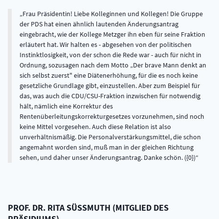
Frau Präsidentin! Liebe Kolleginnen und Kollegen! Die Gruppe
der PDS hat einen ähnlich lautenden Änderungsantrag
eingebracht, wie der Kollege Metzger ihn eben für seine Fraktion
erläutert hat. Wir halten es - abgesehen von der politischen
Instinktlosigkeit, von der schon die Rede war - auch für nicht in
Ordnung, sozusagen nach dem Motto „Der brave Mann denkt an
sich selbst zuerst" eine Diätenerhöhung, für die es noch keine
gesetzliche Grundlage gibt, einzustellen. Aber zum Beispiel für
das, was auch die CDU/CSU-Fraktion inzwischen für notwendig
hält, nämlich eine Korrektur des
Rentenüberleitungskorrekturgesetzes vorzunehmen, sind noch
keine Mittel vorgesehen. Auch diese Relation ist also
unverhältnismäßig. Die Personalverstärkungsmittel, die schon
angemahnt worden sind, muß man in der gleichen Richtung
sehen, und daher unser Änderungsantrag. Danke schön. ({0})
PROF. DR.
RITA
SÜSSMUTH
(
MITGLIED DES
PRÄSIDIUMS
)