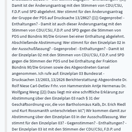
Damit ist der Änderungsantrag mit den Stimmen von CDU/CSU,
F.D.P. und SPD abgelehnt. Wer stimmt für den Änderungsantrag
der Gruppe der PDS auf Drucksache 13/2862? ({1}) Gegenprobe! -
Enthaltungen? - Damit ist auch dieser Änderungsantag mit den
Stimmen von CDU/CSU, F.D.P. und SPD gegen die Stimmen von
PDS und Bündnis 90/Die Grünen bei einer Enthaltung abgelehnt.
Abschließende Abstimmung: Wer stimmt für den Einzelplan 02 in
der Ausschußfassung? - Gegenprobe! - Enthaltungen? - Damit ist
der Einzelplan 02 mit den Stimmen von CDU/CSU, F.D.P. und SPD
gegen die Stimmen der PDS und bei Enthaltung der Fraktion
Bündnis 90/Die Grünen sowie des Abgeordneten Gansel
angenommen. Ich rufe auf: Einzelplan 03 Bundesrat -
Drucksachen 13/2603, 13/2626 Berichterstattung: Abgeordnete Dr.
Rolf Niese Carl-Detlev Frhr. von Hammerstein Antje Hermenau Dr.
Wolfgang Weng ({2}) Dazu liegt mir eine schriftliche Erklärung zur
Abstimmung über den Einzelplan 03 nach § 31 der
Geschäftsordnung vor, die von Bartholomäus Kalb, Dr. Erich Riedl
und Kurt Rossmanith unterschrieben ist.*) Wir kommen damit zur
Abstimmung über den Einzelplan 03 in der Ausschußfassung. Wer
stimmt für den Einzelplan 03? - Gegenstimmen? - Enthaltungen? -
Der Einzelplan 03 ist mit den Stimmen der CDU/CSU, F.D.P. und