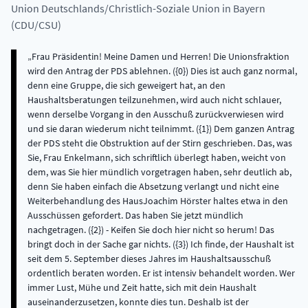
Union Deutschlands/Christlich-Soziale Union in Bayern
(CDU/CSU)
Frau Präsidentin! Meine Damen und Herren! Die Unionsfraktion
wird den Antrag der PDS ablehnen. ({0}) Dies ist auch ganz normal,
denn eine Gruppe, die sich geweigert hat, an den
Haushaltsberatungen teilzunehmen, wird auch nicht schlauer,
wenn derselbe Vorgang in den Ausschuß zurückverwiesen wird
und sie daran wiederum nicht teilnimmt. ({1}) Dem ganzen Antrag
der PDS steht die Obstruktion auf der Stirn geschrieben. Das, was
Sie, Frau Enkelmann, sich schriftlich überlegt haben, weicht von
dem, was Sie hier mündlich vorgetragen haben, sehr deutlich ab,
denn Sie haben einfach die Absetzung verlangt und nicht eine
Weiterbehandlung des HausJoachim Hörster haltes etwa in den
Ausschüssen gefordert. Das haben Sie jetzt mündlich
nachgetragen. ({2}) - Keifen Sie doch hier nicht so herum! Das
bringt doch in der Sache gar nichts. ({3}) Ich finde, der Haushalt ist
seit dem 5. September dieses Jahres im Haushaltsausschuß
ordentlich beraten worden. Er ist intensiv behandelt worden. Wer
immer Lust, Mühe und Zeit hatte, sich mit dein Haushalt
auseinanderzusetzen, konnte dies tun. Deshalb ist der