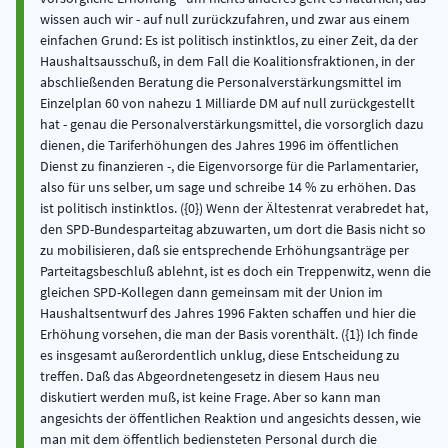
wissen auch wir - auf null zurückzufahren, und zwar aus einem
einfachen Grund: Es ist politisch instinktlos, zu einer Zeit, da der
Haushaltsausschuß, in dem Fall die Koalitionsfraktionen, in der
abschließenden Beratung die Personalverstärkungsmittel im
Einzelplan 60 von nahezu 1 Milliarde DM auf null zurückgestellt
hat - genau die Personalverstärkungsmittel, die vorsorglich dazu
dienen, die Tariferhöhungen des Jahres 1996 im öffentlichen
Dienst zu finanzieren -, die Eigenvorsorge für die Parlamentarier,
also für uns selber, um sage und schreibe 14 % zu erhöhen. Das
ist politisch instinktlos. ({0}) Wenn der Ältestenrat verabredet hat,
den SPD-Bundesparteitag abzuwarten, um dort die Basis nicht so
zu mobilisieren, daß sie entsprechende Erhöhungsanträge per
Parteitagsbeschluß ablehnt, ist es doch ein Treppenwitz, wenn die
gleichen SPD-Kollegen dann gemeinsam mit der Union im
Haushaltsentwurf des Jahres 1996 Fakten schaffen und hier die
Erhöhung vorsehen, die man der Basis vorenthält. ({1}) Ich finde
es insgesamt außerordentlich unklug, diese Entscheidung zu
treffen. Daß das Abgeordnetengesetz in diesem Haus neu
diskutiert werden muß, ist keine Frage. Aber so kann man
angesichts der öffentlichen Reaktion und angesichts dessen, wie
man mit dem öffentlich bediensteten Personal durch die