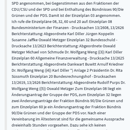
SPD angenommen, bei Gegenstimmen aus den Fraktionen der
CDU/CSU und der SPD und bei Enthaltung des Bündnisses 90/Die
Grünen und der PDS. Damit ist der Einzelplan 03 angenommen.
Ich rufe die Einzelpläne 08, 32, 60 und 20 auf: Einzelplan 08
Bundesministerium der Finanzen - Drucksachen 13/2608, 13/2626
Berichterstattung: Abgeordnete Karl Diller Jürgen Koppelin
Susanne Jaffke Oswald Metzger Einzelplan 32 Bundesschuld -
Drucksache 13/2623 Berichterstattung: Abgeordnete Oswald
Metzger Michael von Schmude Dr. Wolfgang Weng ({3}) Karl Diller
Einzelplan 60 Allgemeine Finanzverwaltung - Drucksache 13/2625
Berichterstattung: Abgeordnete Dankwart Buwitt Arnulf Kriedner
Dr. Wolfgang Weng ({4}) Karl Diller *) Anlage 2 Präsidentin Dr. Rita
Süssmuth Einzelplan 20 Bundesrechnungshof - Drucksachen
13/2619, 13/2626 Berichterstattung: Abgeordnete Rudolf Purps Dr.
Wolfgang Weng ({5}) Oswald Metzger Zum Einzelplan 08 liegt ein
Änderungsantrag der Gruppe der PDS, zum Einzelplan 32 liegen
zwei Änderungsanträge der Fraktion Bündnis 90/Die Grünen und
zum Einzelplan 60 je ein Änderungsantrag der Fraktion Bündnis
90/Die Grünen und der Gruppe der PDS vor. Nach einer
Vereinbarung im Ältestenrat sind für die gemeinsame Aussprache
dreieinhalb Stunden vorgesehen. Dazu sehe ich keinen