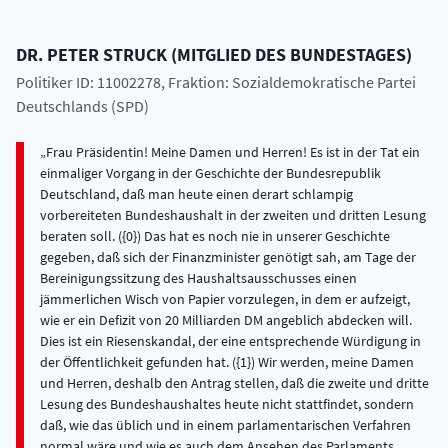
DR.
PETER
STRUCK
(
MITGLIED DES BUNDESTAGES
)
Politiker ID: 11002278
, Fraktion: Sozialdemokratische Partei
Deutschlands (SPD)
Frau Präsidentin! Meine Damen und Herren! Es ist in der Tat ein
einmaliger Vorgang in der Geschichte der Bundesrepublik
Deutschland, daß man heute einen derart schlampig
vorbereiteten Bundeshaushalt in der zweiten und dritten Lesung
beraten soll. ({0}) Das hat es noch nie in unserer Geschichte
gegeben, daß sich der Finanzminister genötigt sah, am Tage der
Bereinigungssitzung des Haushaltsausschusses einen
jämmerlichen Wisch von Papier vorzulegen, in dem er aufzeigt,
wie er ein Defizit von 20 Milliarden DM angeblich abdecken will.
Dies ist ein Riesenskandal, der eine entsprechende Würdigung in
der Öffentlichkeit gefunden hat. ({1}) Wir werden, meine Damen
und Herren, deshalb den Antrag stellen, daß die zweite und dritte
Lesung des Bundeshaushaltes heute nicht stattfindet, sondern
daß, wie das üblich und in einem parlamentarischen Verfahren
normal wäre und wie es auch dem Ansehen des Parlaments