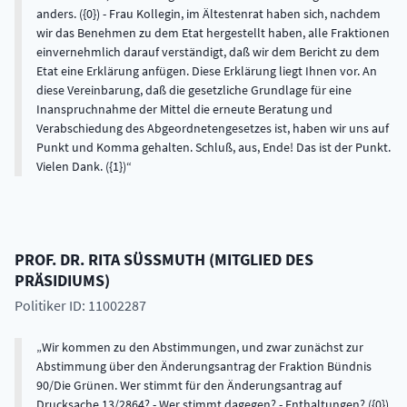
anders. ({0}) - Frau Kollegin, im Ältestenrat haben sich, nachdem
wir das Benehmen zu dem Etat hergestellt haben, alle Fraktionen
einvernehmlich darauf verständigt, daß wir dem Bericht zu dem
Etat eine Erklärung anfügen. Diese Erklärung liegt Ihnen vor. An
diese Vereinbarung, daß die gesetzliche Grundlage für eine
Inanspruchnahme der Mittel die erneute Beratung und
Verabschiedung des Abgeordnetengesetzes ist, haben wir uns auf
Punkt und Komma gehalten. Schluß, aus, Ende! Das ist der Punkt.
Vielen Dank. ({1})
PROF. DR.
RITA
SÜSSMUTH
(
MITGLIED DES
PRÄSIDIUMS
)
Politiker ID: 11002287
Wir kommen zu den Abstimmungen, und zwar zunächst zur
Abstimmung über den Änderungsantrag der Fraktion Bündnis
90/Die Grünen. Wer stimmt für den Änderungsantrag auf
Drucksache 13/2864? - Wer stimmt dagegen? - Enthaltungen? ({0})