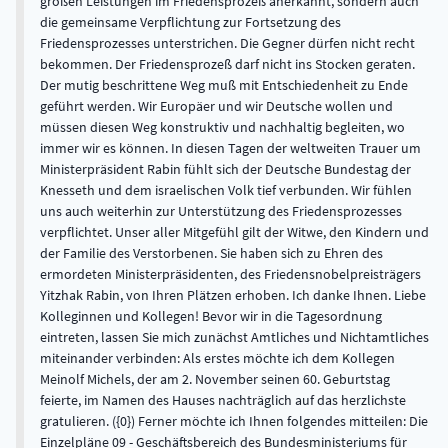
großen Leistungen im Friedensprozeß anerkannt, sondern auch
die gemeinsame Verpflichtung zur Fortsetzung des
Friedensprozesses unterstrichen. Die Gegner dürfen nicht recht
bekommen. Der Friedensprozeß darf nicht ins Stocken geraten.
Der mutig beschrittene Weg muß mit Entschiedenheit zu Ende
geführt werden. Wir Europäer und wir Deutsche wollen und
müssen diesen Weg konstruktiv und nachhaltig begleiten, wo
immer wir es können. In diesen Tagen der weltweiten Trauer um
Ministerpräsident Rabin fühlt sich der Deutsche Bundestag der
Knesseth und dem israelischen Volk tief verbunden. Wir fühlen
uns auch weiterhin zur Unterstützung des Friedensprozesses
verpflichtet. Unser aller Mitgefühl gilt der Witwe, den Kindern und
der Familie des Verstorbenen. Sie haben sich zu Ehren des
ermordeten Ministerpräsidenten, des Friedensnobelpreisträgers
Yitzhak Rabin, von Ihren Plätzen erhoben. Ich danke Ihnen. Liebe
Kolleginnen und Kollegen! Bevor wir in die Tagesordnung
eintreten, lassen Sie mich zunächst Amtliches und Nichtamtliches
miteinander verbinden: Als erstes möchte ich dem Kollegen
Meinolf Michels, der am 2. November seinen 60. Geburtstag
feierte, im Namen des Hauses nachträglich auf das herzlichste
gratulieren. ({0}) Ferner möchte ich Ihnen folgendes mitteilen: Die
Einzelpläne 09 - Geschäftsbereich des Bundesministeriums für