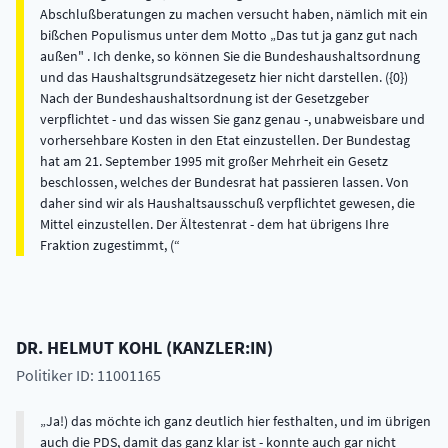
Abschlußberatungen zu machen versucht haben, nämlich mit ein
bißchen Populismus unter dem Motto „Das tut ja ganz gut nach
außen" . Ich denke, so können Sie die Bundeshaushaltsordnung
und das Haushaltsgrundsätzegesetz hier nicht darstellen. ({0})
Nach der Bundeshaushaltsordnung ist der Gesetzgeber
verpflichtet - und das wissen Sie ganz genau -, unabweisbare und
vorhersehbare Kosten in den Etat einzustellen. Der Bundestag
hat am 21. September 1995 mit großer Mehrheit ein Gesetz
beschlossen, welches der Bundesrat hat passieren lassen. Von
daher sind wir als Haushaltsausschuß verpflichtet gewesen, die
Mittel einzustellen. Der Ältestenrat - dem hat übrigens Ihre
Fraktion zugestimmt, (
DR.
HELMUT
KOHL
(
KANZLER:IN
)
Politiker ID: 11001165
Ja!) das möchte ich ganz deutlich hier festhalten, und im übrigen
auch die PDS, damit das ganz klar ist - konnte auch gar nicht