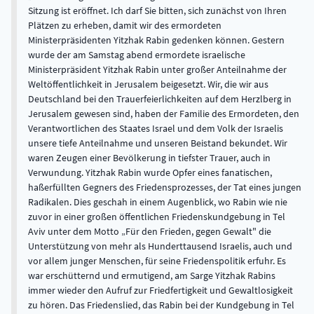
Sitzung ist eröffnet. Ich darf Sie bitten, sich zunächst von Ihren
Plätzen zu erheben, damit wir des ermordeten
Ministerpräsidenten Yitzhak Rabin gedenken können. Gestern
wurde der am Samstag abend ermordete israelische
Ministerpräsident Yitzhak Rabin unter großer Anteilnahme der
Weltöffentlichkeit in Jerusalem beigesetzt. Wir, die wir aus
Deutschland bei den Trauerfeierlichkeiten auf dem Herzlberg in
Jerusalem gewesen sind, haben der Familie des Ermordeten, den
Verantwortlichen des Staates Israel und dem Volk der Israelis
unsere tiefe Anteilnahme und unseren Beistand bekundet. Wir
waren Zeugen einer Bevölkerung in tiefster Trauer, auch in
Verwundung. Yitzhak Rabin wurde Opfer eines fanatischen,
haßerfüllten Gegners des Friedensprozesses, der Tat eines jungen
Radikalen. Dies geschah in einem Augenblick, wo Rabin wie nie
zuvor in einer großen öffentlichen Friedenskundgebung in Tel
Aviv unter dem Motto „Für den Frieden, gegen Gewalt" die
Unterstützung von mehr als Hunderttausend Israelis, auch und
vor allem junger Menschen, für seine Friedenspolitik erfuhr. Es
war erschütternd und ermutigend, am Sarge Yitzhak Rabins
immer wieder den Aufruf zur Friedfertigkeit und Gewaltlosigkeit
zu hören. Das Friedenslied, das Rabin bei der Kundgebung in Tel