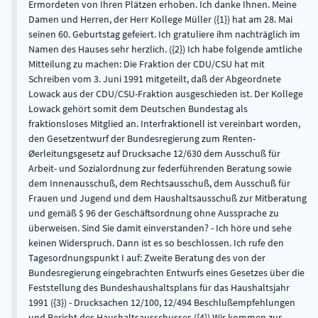
Ermordeten von Ihren Plätzen erhoben. Ich danke Ihnen. Meine
Damen und Herren, der Herr Kollege Müller ({1}) hat am 28. Mai
seinen 60. Geburtstag gefeiert. Ich gratuliere ihm nachträglich im
Namen des Hauses sehr herzlich. ({2}) Ich habe folgende amtliche
Mitteilung zu machen: Die Fraktion der CDU/CSU hat mit
Schreiben vom 3. Juni 1991 mitgeteilt, daß der Abgeordnete
Lowack aus der CDU/CSU-Fraktion ausgeschieden ist. Der Kollege
Lowack gehört somit dem Deutschen Bundestag als
fraktionsloses Mitglied an. Interfraktionell ist vereinbart worden,
den Gesetzentwurf der Bundesregierung zum Renten-
Øerleitungsgesetz auf Drucksache 12/630 dem Ausschuß für
Arbeit- und Sozialordnung zur federführenden Beratung sowie
dem Innenausschuß, dem Rechtsausschuß, dem Ausschuß für
Frauen und Jugend und dem Haushaltsausschuß zur Mitberatung
und gemäß $ 96 der Geschäftsordnung ohne Aussprache zu
überweisen. Sind Sie damit einverstanden? - Ich höre und sehe
keinen Widerspruch. Dann ist es so beschlossen. Ich rufe den
Tagesordnungspunkt I auf: Zweite Beratung des von der
Bundesregierung eingebrachten Entwurfs eines Gesetzes über die
Feststellung des Bundeshaushaltsplans für das Haushaltsjahr
1991 ({3}) - Drucksachen 12/100, 12/494 Beschlußempfehlungen
und Bericht des Haushaltsausschusses ({4}) Wir kommen zur