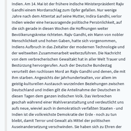
Indien. Am 14. Mai ist der frühere indische Ministerpräsident Rajiv
Gandhi einem Mordanschlag zum Opfer gefallen. Nur wenige
Jahre nach dem Attentat auf seine Mutter, Indira Gandhi, verlor
Indien wieder eine herausragende politische Persönlichkeit, auf
die sich gerade in diesen Wochen die Hoffnungen weiter
Bevölkerungskreise richteten. Rajiv Gandhi, ein Mann von nobler
Menschlichkeit und hohen Gaben, hatte sich vorgenommen,
Indiens Aufbruch in das Zeitalter der modernen Technologie und
der weltweiten Zusammenarbeit weiterzuführen. Die Nachricht
von dem verbrecherischen Gewaltakt hat in aller Welt Trauer und
Bestürzung hervorgerufen. Auch der Deutsche Bundestag
verurteilt den ruchlosen Mord an Rajiv Gandhi und denen, die mit
ihm starben. Angesichts der jahrhundertealten, vor allem im
geistig-kulturellen Austausch wurzelnden Beziehungen zwischen
Deutschland und Indien gilt die Anteilnahme der Deutschen in
diesen Tagen dem ganzen indischen Volk. Das Verbrechen
geschah während einer Wahlveranstaltung und verdeutlicht uns
aufs neue, wieviel auch in demokratisch verfaßten Staaten - und
Indien ist die volkreichste Demokratie der Erde - noch zu tun
bleibt, damit Terror und Gewalt als Mittel der politischen
Auseinandersetzung verschwinden. Sie haben sich zu Ehren der