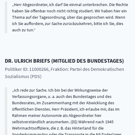
Herr Abgeordneter, ich darf Sie einmal unterbrechen. Die Rechte
haben Sie offenbar noch nicht richtig studiert. Wir haben hier ein
Thema auf der Tagesordnung, über das gesprochen wird. Wenn
ich Sie auffordere, zur Sache zurückzukehren, bitte ich Sie, dies
auch zu tun.
DR.
ULRICH
BRIEFS
(
MITGLIED DES BUNDESTAGES
)
Politiker ID: 11000266
, Fraktion: Partei des Demokratischen
Sozialismus (PDS)
Ich rede zur Sache. Ich bin bei der Wirkungsweise der
Verfassungsorgane, u. a. auch des Bundestages und des
Bundesrates, im Zusammenhang mit der Abwicklung des
öffentlichen Dienstes. Herr Präsident, ich erlaube mir, das im
Rahmen meiner Autonomie als Abgeordneter hier
selbstverständlich anzumerken. ({0}) Während nach 1945
Wehrmachtsoffiziere, die z. B. das Hinterland für die
Sonderkommandos oder die Transporte in die NS-Todeslager