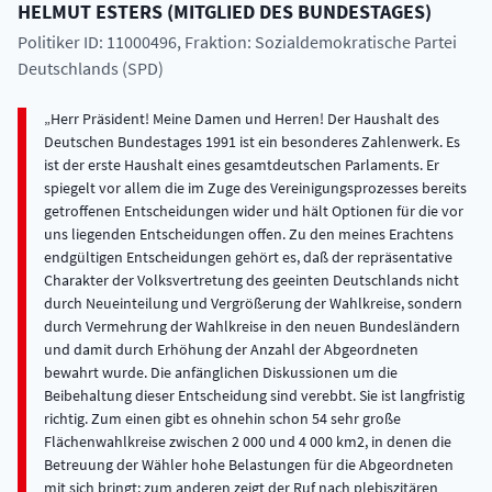
HELMUT
ESTERS
(
MITGLIED DES BUNDESTAGES
)
Politiker ID: 11000496
, Fraktion: Sozialdemokratische Partei
Deutschlands (SPD)
Herr Präsident! Meine Damen und Herren! Der Haushalt des Deutschen Bundestages 1991 ist ein besonderes Zahlenwerk. Es ist der erste Haushalt eines gesamtdeutschen Parlaments. Er spiegelt vor allem die im Zuge des Vereinigungsprozesses bereits getroffenen Entscheidungen wider und hält Optionen für die vor uns liegenden Entscheidungen offen. Zu den meines Erachtens endgültigen Entscheidungen gehört es, daß der repräsentative Charakter der Volksvertretung des geeinten Deutschlands nicht durch Neueinteilung und Vergrößerung der Wahlkreise, sondern durch Vermehrung der Wahlkreise in den neuen Bundesländern und damit durch Erhöhung der Anzahl der Abgeordneten bewahrt wurde. Die anfänglichen Diskussionen um die Beibehaltung dieser Entscheidung sind verebbt. Sie ist langfristig richtig. Zum einen gibt es ohnehin schon 54 sehr große Flächenwahlkreise zwischen 2 000 und 4 000 km2, in denen die Betreuung der Wähler hohe Belastungen für die Abgeordneten mit sich bringt; zum anderen zeigt der Ruf nach plebiszitären Elementen und unmittelbarer politischer Teilhabe, daß das repräsentative Prinzip nur Bestand haben kann, wenn der unmittelbare Kontakt zwischen Bürgern und Abgeordneten im Wahlkreis gewährleistet ist. ({0}) Mir ist wichtig, diese verfassungspolitischen Hintergründe hervorzuheben; denn die Steigerungsrate des Bundestagshaushalts 1991 im Vergleich zu den Vorjahren beruht maßgeblich auf der Vergrößerung der Abgeordnetenzahl und ihrer Auswirkungen auf Entschädigung, Kostenpauschale, Mitarbeiterpauschale sowie auf der Schaffung hinreichender Arbeitsverhältnisse in Bonn und - in einem freilich noch viel zu sehr beschränkten Maße - in Berlin. Die Arbeitsbedingungen für die Abgeordneten im gesamtdeutschen Parlament sind bislang entgegen dem Verfassungsgebot ungleich. ({1}) Die Kolleginnen und Kollegen aus den neuen Bundesländern haben sich nicht nur auf die hochdifferenzierten Regelungen, Tatbestände und Entscheidungswege eines anderen Rechts- und Wirtschaftslebens einzustellen; sie haben zugleich in den Auseinandersetzungen mit den Wählern die Last der gegenwärtigen Umstellungskrise zu tragen und zu verarbeiten. Überdies leiden sie an technischen Arbeitserschwernissen, die in den Verkehrs- und Kommunikationsproblemen der neuen Bundesländer liegen. Im Haushalt sind Vorkehrungen getroffen, damit die Amtsausstattung, namentlich im IuK-Bereich, für alle Abgeordneten bis zum Jahresende erfolgen kann. Auch die Wahlkreisbüros werden bis dahin sämtlich mit PCs und Telefaxgeräten ausgestattet sein. Der Haushaltsausschuß und der Postausschuß haben die Deutsche Bundespost Telekom aufgefordert, alles daranzusetzen, den Kolleginnen und Kollegen aus den neuen Bundesländern mit Vorrang funktionierende Telefon- und Telefaxanschlüsse bereitzustellen. ({2}) Gewisse Begriffsstutzigkeiten beim Telekom-Management scheinen überwunden. ({3}) - Die Operettenweisheit, Herr Kollege Walther, daß es bei der Post nicht so schnell geht, kann trotz Privatisierung weiter im Refrain gesungen werden. ({4}) Durch Entscheidungen des Ältestenrates und des Haushaltsausschusses, die im dritten Nachtrag 1990 ihren ersten Niederschlag gefunden haben und sich nun ausgabewirksam fortsetzen, ist es durch eine Vielzahl von Anmietungen gelungen, das vergrößerte Parlament in Bonn räumlich unterzubringen. Entgegen den Komforthalluzinationen eines Teils der Presse ist die Bürounterbringung für den einzelnen Abgeordneten mit seinen Mitarbeitern in durchschnittlich anderthalb Räumen bescheiden und entspricht den Normen eines mittleren Katasteramtes. ({5}) Abgeordnete, Fraktionen und Bundestagsverwaltung sind mittlerweile in annähernd 100 Liegenschaften zerstreut, für die die unterschiedlichsten Mietverträge und Mietzinsen - zwischen 19 DM und 39 DM - gelten. Die Mietkosten für die Gebäude des Deutschen Bundestages belaufen sich in diesem Jahr auf 21 Millionen DM. Im Vergleich zur Unterbringung des Deutschen Bundestages muß Wallensteins Lager als ein rationell und ästhetisch geordnetes Gebilde angesehen werden. ({6}) Der Deutsche Bundestag in Bonn kann sich rühmen, im Zeichen seines beleibten Adlers alle Baustile in sich zu vereinen: ein neoromanisches Industriedenkmal mit dem Wasserwerk, Gründerzeit-Villen, ein Bauhausdenkmalfragment in Gestalt des Altbaus der Pädagogischen Akademie, Einfamilienhäuser im Stil der 50er Jahre an der Görresstraße, ein später Eiermann der 60er Jahre - der Lange Eugen -, ({7}) Fließbandarchitektur im Tulpenfeld und im Bonn-Center sowie - zu Lasten des Einzelplans des Bauministers - Perlen anspruchsvollster Architektur in unterschiedlichen Seinszuständen: einerseits den zur Vollendung im Herbst 1992 reifenden PlenarsaalneuHelmut Esters bau von Professor Behnisch und andererseits die derzeit tiefe Grube der Schürmann-Bauten. ({8}) Selbst die Behelfsbautengeschichte der Bundesrepublik Deutschland kann in Bonn von den Anfängen in Gestalt des Hauses V an der Görresstraße bis zu den ausgeklügelten OFRA-Bauten am Neuen Hochhaus und in der Heussallee 30 studiert werden. Das Provisorium Bonn widersetzt sich der Vollendung. Wie sollte es auch anders sein, ist doch das Original des Bundestagsadlers selbst nur der gipsene Entwurf eines eigentlich massiv gedachten Adlers! ({9}) Daß angesichts dieser Verhältnisse die Arbeit der Abgeordneten, der Fraktionen und auch der Bundestagsverwaltung wirklich schwierig ist, liegt auf der Hand. Ich darf für die Kollegen und Kolleginnen, die nicht dem Bundestagspräsidium, dem Ältestenrat, dem Bauinformations- und -beratungsgremium der Präsidentin, lieber Peter Conradi, oder dem Haushaltsausschuß angehören, die Beschlußlage für die Arbeitsfähigkeit des Deutschen Bundestages in Bonn und Berlin zusammenfassen, wie sie sich im Haushalt 1991 des Deutschen Bundestages und des Bauministers widerspiegelt. Der Neubau des Plenarsaals mit Gesamtkosten von rund 260 Millionen DM wird im Herbst 1992 - ebenso der Präsidentenanbau - fertiggestellt. Änderungswünsche können, so sie kostenträchtig sind, nicht mehr berücksichtigt werden. Die Sanierung des Altbaus Pädagogische Akademie mit Kosten von 23 Millionen DM wird zum Jahreswechsel 1991/92 abgeschlossen sein. Die Verteilungskämpfe um die Räume sind bereits im vollen Gang, Herr Kollege Weng. Für die Erweiterungsbauten an der Kurt-Schumacher-Straße - Schürmann-Bauten - gilt vorerst, daß Erdgeschoß und Magazinflächen fertiggestellt werden. Das Bauministerium ist ermächtigt, die Ausschreibung der Hochbauten europaweit anzukündigen. Ob die Hochbauten - die aktuellen Kosten belaufen sich auf 640 Millionen DM - tatsächlich ausgeschrieben werden, ist nach der Sommerpause im Lichte weiterer Erkenntnisse zu entscheiden. Aus meiner Sicht sollten sie unbedingt fertiggestellt werden. ({10}) Die Bundeshauptstadt Berlin ist - aus jetziger Sicht - neben Bonn Tagungsort des Deutschen Bundestages. Nachdem das Reichstagsgebäude aus Mitteln des 3. Nachtragshaushalts im Rahmen der Möglichkeiten für Plenarsitzungen, Fraktionssitzungen, Sitzungen einer begrenzten Zahl von Gremien sowie mit Büros für Präsidenten und Fraktionsmanagement hergerichtet worden ist, sieht der Haushalt 1991 in Übereinstimmung mit den Ältestenratsbeschlüssen nunmehr zur dringenden Verbesserung der Arbeitsmöglichkeiten in Berlin auf Grund von Vorschlägen und mit Mitteln des Bauministeriums vor, daß die ehemaligen Ministerien für Volksbildung und Außenhandel Unter den Linden in Fußnähe zum Reichstagsgebäude bis Ende 1992 mit geschätzten Gesamtkosten von 38 Millionen DM für Bürozwecke des Deutschen Bundestages - es handelt sich um rund 750 Büros - hergerichtet werden. Der Ältestenrat will das Gelände im Spreebogen für Zwecke des Deutschen Bundestages sichern. Der Haushaltsausschuß hat deshalb den Bundesfinanzminister und den Berliner Senat gebeten, geeignete städtebauliche Vorkehrungen zu treffen. Alle diese Maßnahmen in Bonn und Berlin präjudizieren nicht die Entscheidung über den Parlaments- und Regierungssitz. Folgerungen aus dieser Entscheidung, falls sie getroffen wird, sind erst im Herbst bei den parlamentarischen Beratungen des Haushalts 1992 zu ziehen. Im übrigen sollten Kostengesichtspunkte bei der Entscheidung nicht ausschlaggebend sein, weil es keine verbindlichen Annahmen für darauf aufbauende Berechnungen gibt und weil sich solche Berechnungen nach meinen langjährigen Erfahrungen mit Bonner Planungs- und Bauprojekten bereits nach kurzer Zeit als Makulatur erweisen. ({11}) Wie immer die Entscheidung ausfällt: Sie wird die vorhandene schwierige Finanzlage des Bundes nicht qualitativ verschärfen, und sie wird erst recht nicht Anlaß für Steuererhöhungen sein, wie dies von übereifriger Seite behauptet wird, Frau Kollegin Matthäus-Maier. ({12}) Den Vorschlag allerdings, Parlaments- und Regierungssitz zu trennen, kann ich nur als grandioses Mißverständnis des parlamentarischen Regierungssystems bezeichnen. ({13}) Wenn sich der Reichstag vor einem Jahrhundert dem Ansinnen Bismarcks widersetzte, fern von Berlin und der Regierung tagen zu sollen, so wird der Deutsche Bundestag nicht jetzt in einem - verzeihen Sie - Treppenwitz der Geschichte eine derartige Machteinbuße durch sich selbst vollziehen wollen. ({14}) Bei aller Beachtung von im Gespräch befindlichen Konsenslösungen muß man wissen, daß Trennungen, welcher Art auch immer, politisch unklar bleiben und finanziell am teuersten sind. ({15}) Die Beratung des Bundestagshaushalts 1991 darf neuralgische Themen allerdings nicht aussparen. Wie viele Kolleginnen und Kollegen bin ich ratlos, wie es gelingen soll, der Bevölkerung eine vorurteilsfreie Bewertung der Leistungen nahezubringen, die die Ab1844 geordneten erhalten. Nicht nur die Sensationspresse neigt in dieser Frage dazu, Ressentiments zu verstärken und auf diese Weise eine billige Zustimmung zu erfahren. Die Situation ist absolut widersprüchlich. Auf der einen Seite stößt das Parlament, wie Besucherzahlen, Briefe, Petitionen zeigen, auf enormes Interesse und Vertrauen. Auf der anderen Seite werden die materiellen Vorau