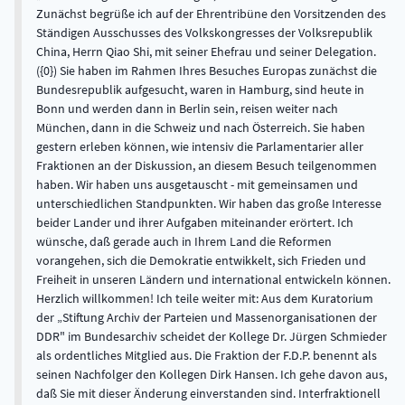
Zunächst begrüße ich auf der Ehrentribüne den Vorsitzenden des
Ständigen Ausschusses des Volkskongresses der Volksrepublik
China, Herrn Qiao Shi, mit seiner Ehefrau und seiner Delegation.
({0}) Sie haben im Rahmen Ihres Besuches Europas zunächst die
Bundesrepublik aufgesucht, waren in Hamburg, sind heute in
Bonn und werden dann in Berlin sein, reisen weiter nach
München, dann in die Schweiz und nach Österreich. Sie haben
gestern erleben können, wie intensiv die Parlamentarier aller
Fraktionen an der Diskussion, an diesem Besuch teilgenommen
haben. Wir haben uns ausgetauscht - mit gemeinsamen und
unterschiedlichen Standpunkten. Wir haben das große Interesse
beider Lander und ihrer Aufgaben miteinander erörtert. Ich
wünsche, daß gerade auch in Ihrem Land die Reformen
vorangehen, sich die Demokratie entwikkelt, sich Frieden und
Freiheit in unseren Ländern und international entwickeln können.
Herzlich willkommen! Ich teile weiter mit: Aus dem Kuratorium
der „Stiftung Archiv der Parteien und Massenorganisationen der
DDR" im Bundesarchiv scheidet der Kollege Dr. Jürgen Schmieder
als ordentliches Mitglied aus. Die Fraktion der F.D.P. benennt als
seinen Nachfolger den Kollegen Dirk Hansen. Ich gehe davon aus,
daß Sie mit dieser Änderung einverstanden sind. Interfraktionell