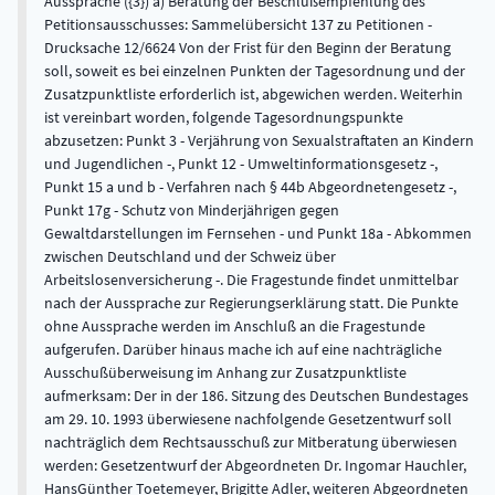
Aussprache ({3}) a) Beratung der Beschlußempfehlung des
Petitionsausschusses: Sammelübersicht 137 zu Petitionen -
Drucksache 12/6624 Von der Frist für den Beginn der Beratung
soll, soweit es bei einzelnen Punkten der Tagesordnung und der
Zusatzpunktliste erforderlich ist, abgewichen werden. Weiterhin
ist vereinbart worden, folgende Tagesordnungspunkte
abzusetzen: Punkt 3 - Verjährung von Sexualstraftaten an Kindern
und Jugendlichen -, Punkt 12 - Umweltinformationsgesetz -,
Punkt 15 a und b - Verfahren nach § 44b Abgeordnetengesetz -,
Punkt 17g - Schutz von Minderjährigen gegen
Gewaltdarstellungen im Fernsehen - und Punkt 18a - Abkommen
zwischen Deutschland und der Schweiz über
Arbeitslosenversicherung -. Die Fragestunde findet unmittelbar
nach der Aussprache zur Regierungserklärung statt. Die Punkte
ohne Aussprache werden im Anschluß an die Fragestunde
aufgerufen. Darüber hinaus mache ich auf eine nachträgliche
Ausschußüberweisung im Anhang zur Zusatzpunktliste
aufmerksam: Der in der 186. Sitzung des Deutschen Bundestages
am 29. 10. 1993 überwiesene nachfolgende Gesetzentwurf soll
nachträglich dem Rechtsausschuß zur Mitberatung überwiesen
werden: Gesetzentwurf der Abgeordneten Dr. Ingomar Hauchler,
HansGünther Toetemeyer, Brigitte Adler, weiteren Abgeordneten