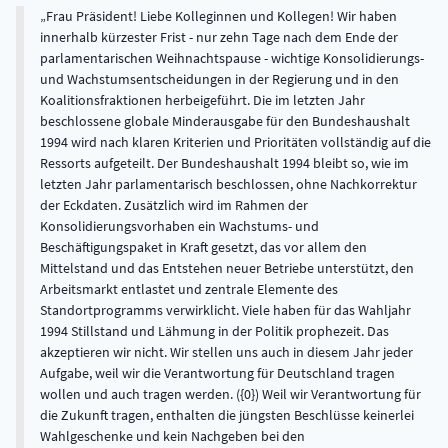
Frau Präsident! Liebe Kolleginnen und Kollegen! Wir haben innerhalb kürzester Frist - nur zehn Tage nach dem Ende der parlamentarischen Weihnachtspause - wichtige Konsolidierungs- und Wachstumsentscheidungen in der Regierung und in den Koalitionsfraktionen herbeigeführt. Die im letzten Jahr beschlossene globale Minderausgabe für den Bundeshaushalt 1994 wird nach klaren Kriterien und Prioritäten vollständig auf die Ressorts aufgeteilt. Der Bundeshaushalt 1994 bleibt so, wie im letzten Jahr parlamentarisch beschlossen, ohne Nachkorrektur der Eckdaten. Zusätzlich wird im Rahmen der Konsolidierungsvorhaben ein Wachstums- und Beschäftigungspaket in Kraft gesetzt, das vor allem den Mittelstand und das Entstehen neuer Betriebe unterstützt, den Arbeitsmarkt entlastet und zentrale Elemente des Standortprogramms verwirklicht. Viele haben für das Wahljahr 1994 Stillstand und Lähmung in der Politik prophezeit. Das akzeptieren wir nicht. Wir stellen uns auch in diesem Jahr jeder Aufgabe, weil wir die Verantwortung für Deutschland tragen wollen und auch tragen werden. ({0}) Weil wir Verantwortung für die Zukunft tragen, enthalten die jüngsten Beschlüsse keinerlei Wahlgeschenke und kein Nachgeben bei den Konsolidierungsanstrengungen. ({1}) Was wir jetzt zusätzlich für Wachstum und Beschäftigung unternehmen, ist in der Vorsorge für die Zukunft kein haushaltsbelastendes Strohfeuerprogramm. Es geht vielmehr um wichtige Wachstumsinitiativen, die auch für die kommenden Jahre Bestand und Wirkung haben werden. Konsolidierung und Wachstumsförderung gehören untrennbar zusammen. Bei dieser Aufgabe gibt es keine Arbeitsteilung, sondern nur ein Miteinander des Wirtschafts- und Finanzressorts. Das Aktionsprogramm für Wachstum und Beschäftigung haben wir gemeinsam aufgestellt, und wir werden es gemeinsam verwirklichen. Ein Schwerpunkt unseres Programms ist die zusätzliche Unterstützung für den Mittelstand und für diejenigen, die bereit sind, Risiken zu tragen und Innovationen am Markt durchzusetzen. Zu diesem Zweck verwirklichen wir eine Vielzahl von Maßnahmen. Um im Bereich der Innovationsförderung mittelständischer Unternehmen zusätzliche Investitionen anzustoßen, wird die Kreditanstalt für Wiederaufbau ein neues Programm zur Förderung risikoreicher innovativer Unternehmensgründungen sowie zur Förderung von Forschung, Entwicklung und Innovation für ausgewählte Förderbereiche auflegen. Damit können wir in drei bis vier Jahren innovative Projekte von insgesamt einigen Milliarden DM anstoßen. Darüber hinaus werden die Fördermöglichkeiten bestehender ERP-Programme zur verstärkten Berücksichtigung des industriellen Mittelstandes und in den neuen Bundesländern zur Lösung von Liquiditätsproblemen bei Betrieben verbessert. ({2}) Dabei geht es um eine Aufstockung des Finanzierungsanteils, und in den jungen Ländern wird es großzügigere Abgrenzungen für die Förderung geben. Ein weiterer Bestandteil unseres Aktionsprogramms sind die Maßnahmen zur Verbesserung und Erweiterung des arbeitsmarktpolitischen Instrumentariums. Vorübergehend wollen wir zusätzliche Sonderbeschäftigungsverhältnisse ermöglichen. Die Arbeitsförderung nach § 249h AFG, d. h. die Umwandlung von Lohnersatzleistungen in Lohnkostenzuschüsse, wird künftig - zeitlich befristet - auch in westdeutschen Regionen möglich sein, die von strukturellen Krisen besonders betroffen sind. ({3}) Die weiteren zur Flexibilisierung des Arbeitsmarktes und zur Deregulierung vorgesehenen Maßnahmen, wie beispielsweise die Zulassung privater Arbeitsvermittlung und die Verlängerung des Beschäftigungsförderungsgesetzes über 1995 hinaus, werden die Wachstumskräfte in Deutschland auch langfristig verbessern. ({4}) - Aber natürlich glaube ich das. Sie haben doch den Zwischenruf gemacht, ohne eine Sekunde nachzudenken. Das sehe ich doch Ihrem trüben Morgenblick an. ({5}) Nehmen Sie sich einmal ein Beispiel am Kanzler, wie frisch der um 9 Uhr in der Frühe schon ist! ({6}) Wir werden die Privatisierungspolitik konsequent fortsetzen. Damit auch Länder und Gemeinden ihre Privatisierungspotentiale stärker ausschöpfen, werden wir eine entsprechende Änderung des HaushaltsBundesminister Dr. Theodor Waigel grundsätzegesetzes vorschlagen, die diese zur Suche nach privatwirtschaftlichen Lösungen bei der Wahrnehmung öffentlicher Aufgaben verpflichtet. Am Anfang unseres Aktionsprogramms für mehr Wachstum und Beschäftigung steht bewußt die Konsolidierung der öffentlichen Haushalte; denn sie fördert über niedrigere Zinsen, mehr Preisstabilität und die Begrenzung der Steuer- und Abgabenlast Wachstum und Beschäftigung. Jeder Prozentpunkt weniger bei den Darlehenszinsen verschafft den Unternehmen zusätzliche Investitionsspielräume von 7 bis 8 Milliarden DM. Das ist für sich genommen ein größeres Fördervolumen, als wir es im Rahmen strikter Ausgabendisziplin als staatliche Maßnahme auch nur annähernd verantworten könnten. ({7}) Spekulationen über den Haushalt und Haushaltswirklichkeit erweisen sich wieder einmal als zwei Paar Schuhe. Das zeigte sich zuletzt wieder am gerade vorgelegten Haushaltsergebnis 1993. Ministerpräsident Oskar Lafontaine meinte noch am 17. Dezember letzten Jahres: „Der Bundeshaushalt 1993 muß sich natürlich um netto 70 Milliarden DM plus x verschulden." Herr Kollege Helmut Wieczorek war im Mai letzten Jahres noch kühner, als er behauptete: „Ich sage Ihnen, daß es 80 Milliarden DM sein werden, und Sie können mich darauf festnageln." ({8}) Lieber Herr Wieczorek, wenn ich jetzt Hammer und Nägel mitgebracht hätte, dann wären Sie in einer ganz miserablen Situation. ({9}) Der Bundeshaushalt 1993 schließt mit einer Nettokreditaufnahme von exakt 67,1 Milliarden DM ab, ({10}) 13 Milliarden DM unter Ihrer Schätzung und sogar noch 500 Millionen DM unter unserer eigenen Planung. Das ist die Wirklichkeit. ({11}) Herr Wieczorek, Sie sollten bei dieser Debatte wirklich nichts mehr sagen. ({12}) - Ich wäre an Ihrer Stelle vorsichtig. Es kann ja sein, daß wir so großzügig sind, auf Ihre Ankündigung zu verzichten. Aber in bezug auf das, was Frau Matthäus-Maier zu dieser Fehlplanung sagt, wird auf Sie in der Fraktion noch einiges zukommen. ({13}) Es ist schon ein Stück aus dem Tollhaus - ({14}) - Wenn das das einzige ist, was Sie in diesem Punkt, statt sich zu schämen, zum Ausdruck bringen, dann hätte ich schon noch mehr erwartet. - Es ist schon ein starkes Stück, wenn Ministerpräsident Scharping kurz nach der Vorlage dieses Ergebnisses über angebliche Bilanzfälschungen im Bundeshaushalt schwadroniert. Ich würde gerne einmal wissen, welches Unternehmen seine Finanzplanung auch nur annähernd so genau einhält wie zuletzt die Bundesregierung. ({15}) Mich würde auch interessieren, wie der Ministerpräsident von Rheinland-Pfalz seine Haushaltsbilanz ausgleichen würde, wenn der Bund ihm im nächsten Jahr nicht Übergangs-Bundesergänzungszuweisungen in Höhe von 451 Millionen DM und Sonderbedarfs-Bundesergänzungszuweisungen für die Kosten der politischen Führung in Höhe von 219 Millionen DM überweisen würde. ({16}) - Als die politische Führung in Rheinland-Pfalz mit wesentlich weniger Kosten noch von Oggersheim stärker gestaltet wurde, war das für das Land sehr viel segensreicher als jetzt. Das will ich nur einmal dazusagen. ({17}) Denn es hat mit finanzpolitischem Durchblick wenig zu tun, wenn Herr Scharping kürzlich in einem Interview, nur wenige Sätze voneinander getrennt, einmal die angeblich unverantwortliche Verschuldungspolitik des Bundes geißelt und kurz danach eine zusätzliche Milliardenanleihe zur Finanzierung staatlicher Aufgaben fordert. Dieser Mann hat von Finanzpolitik keine Ahnung. ({18}) Das Gerede über Luftbuchungen und Fehlplanungen muß endlich aufhören, nachdem es uns gelungen ist, über 8 Milliarden DM an arbeitsmarktbedingten Mehraufwendungen im Haushalt und Mindereinnahmen beim Zinsabschlag auszugleichen und trotz aller widrigen Umstände die Finanzdaten zu halten, die wir angenommen hatten. Übrigens geht der Zinsabschlag auf eine Entscheidung des Bundesverfassungsgerichts zurück. Ich wäre dankbar, wenn das auch in der Publizistik noch stärker Berücksichtigung fände. ({19}) Vorsorglich weise ich gleich alle Versuche zurück, das Haushaltsergebnis 1993 als glücklichen Zufall und Einmaltreffer abzuwerten. Wir haben schon in den Jahren 1990 bis 1992 Haushaltsminderausgaben von insgesamt 30 Milliarden DM erreicht. Im internationalen Vergleich hat die OECD vor einiger Zeit nachgewiesen, daß Deutschland trotz der fast urkalkulierbaren Wiedervereinigungslasten unter den sieben großen Industrieländern das einzige gewesen ist, das seine Haushaltsziele in den 90er Jahren immer erreicht und sogar übertroffen hat. Die Konsolidierung geht 1994 uneingeschränkt weiter. Wir erreichen in diesem Jahr unter Berücksichtigung der jüngsten Sparentscheidungen ein Gesamtvolumen an Ausgabenentlastung des Bundes von 70 Milliarden DM. Was wir 1994 ins Defizit buchen müssen, sind Konjunktureffekte von rund 30 Milliarden DM und ein Teil der einigungsbedingten Zusatzlasten. Anders gewendet: Ohne die Wiedervereinigungseffekte hätten wir heute bei gleichen Sparanstrengungen nahezu einen ausgeglichenen Haushalt, und das trotz der ungünstigen Spätwirkungen der jüngsten Konjunkturschwäche. Auf der Basis der Punktlandung beim Haushaltsergebnis 1993 kann der Bundeshaushalt 1994 verwirklicht werden. Alles Gerede über die angeblich notwendige Anpassung durch Nachtragshaushalte oder Haushaltsstrukturgesetze ist ohne Grundlage. Die Haushaltsplanung 1994 beruht auf gesamtwirtschaftlichen Prognosen, die ziemlich genau in der Mitte zwischen den optimistischeren Prognosen der Wirtschaftsforschungsinstitute und der etwas pessimistischeren Erwartung des Sachverständigenrates liegt. Die Steuereinnahmen des vergangenen Jahres waren besser, als es die Steuerschätzung im November 1993 erwarten ließ. Wir werden gründlich prüfen, ob dieses bereits auf eine anspringende Konjunktur zurückzuführen ist. Die jüngste Konjunktureinschätzung für den Jahreswirtschaftsbericht b