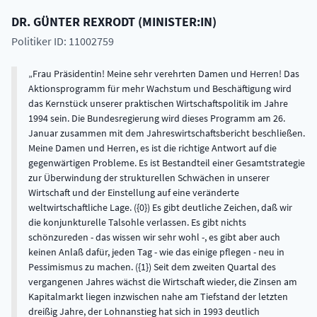
DR.
GÜNTER
REXRODT
(
MINISTER:IN
)
Politiker ID: 11002759
Frau Präsidentin! Meine sehr verehrten Damen und Herren! Das Aktionsprogramm für mehr Wachstum und Beschäftigung wird das Kernstück unserer praktischen Wirtschaftspolitik im Jahre 1994 sein. Die Bundesregierung wird dieses Programm am 26. Januar zusammen mit dem Jahreswirtschaftsbericht beschließen. Meine Damen und Herren, es ist die richtige Antwort auf die gegenwärtigen Probleme. Es ist Bestandteil einer Gesamtstrategie zur Überwindung der strukturellen Schwächen in unserer Wirtschaft und der Einstellung auf eine veränderte weltwirtschaftliche Lage. ({0}) Es gibt deutliche Zeichen, daß wir die konjunkturelle Talsohle verlassen. Es gibt nichts schönzureden - das wissen wir sehr wohl -, es gibt aber auch keinen Anlaß dafür, jeden Tag - wie das einige pflegen - neu in Pessimismus zu machen. ({1}) Seit dem zweiten Quartal des vergangenen Jahres wächst die Wirtschaft wieder, die Zinsen am Kapitalmarkt liegen inzwischen nahe am Tiefstand der letzten dreißig Jahre, der Lohnanstieg hat sich in 1993 deutlich verlangsamt, die Exportaussichten sind wieder besser geworden, der Erfolg des GATT-Abschlusses hat neues Vertrauen entstehen lassen. Zuversicht ist berechtigt, besonders konjunkturell. ({2}) - Einen Regierungswechsel brauchen wir nicht, meine Damen und Herren. Wir haben die Probleme nicht nur erkannt, sondern machen auch die richtigen Programme und ergreifen die richtigen Maßnahmen, um sie in den Griff zu bekommen. ({3}) Von Ihnen sind keine ernstzunehmenden Vorschläge zu erwarten, geschweige denn auf den Tisch gelegt. ({4}) Den Vorschlag, die Besserverdienenden höher zu besteuern - das ist der letzte -, ({5}) kann ich nicht als einen seriösen Vorschlag bezeichnen. Er wird das Gegenteil dessen bewirken, was wir brauchen, nämlich eine verstärkte Investitionstätigkeit. ({6}) Am Arbeitsmarkt haben wir eine ernsthafte, eine schlimme Entwicklung. Wir sagen das deutlich und immer wieder. Trotz anziehender Konjunktur ist damit zu rechnen, daß die Zahl der Arbeitslosen in 1994 noch einmal in der Dimension von 400 000 bis 450 000 im Jahresdurchschnitt wachsen wird. Das ist bitter, vor allem für die betroffenen Menschen. ({7}) Auch ist nicht zu erwarten, daß die weitere konjunkturelle Erholung allein zu einem Abbau der Sockelarbeitslosigkeit führen wird. Deshalb, meine Damen und Herren, liegt der Schwerpunkt unseres Aktionsprogramms auf der Sicherung und der Schaffung von Arbeitsplätzen. ({8}) Viele Maßnahmen sind im übrigen Element des Standortberichts, den wir im vergangenen Herbst vorgelegt haben. Ich sage noch einmal: Zu der Politik, die wir mit dem Standortbericht und mit diesem Aktionsprogramm verfolgen, gibt es keine Alternative. Es gibt keine ernstzunehmenden Vorschläge; ich habe sie noch nicht gehört. Entweder sie lehnen sich an an das, was wir längst vorgeschlagen haben, verpacken es ein bißchen anders, oder es werden kontraproduktive Vorschläge verkleidet und in einer Form dargestellt, die die meisten Menschen in diesem Lande aber durchschauen. Meine Damen und Herren, einige der von uns einzuleitenden Maßnahmen werden schnell wirken; für andere Maßnahmen in diesem Programm und im Standortbericht brauchen wir einen langen Atem. Jene Vorschläge, die durch finanz- und geldpolitischen Aktionismus eine kurzfristige Lageverbesserung herbeiführen wollen, sind auf den ersten Blick vielleicht attraktiv, auf den zweiten Blick erweisen sie sich als eine Fehlleitung. Über die Ausführungen des Kollegen Waigel hinaus sage ich noch einmal deutlich: Für zusätzliche Konjunkturprogramme, die das Haushaltsdefizit weiter ansteigen lassen, gibt es keinen Spielraum. ({9}) Unabhängig davon gibt es für Steuersenkungen in der nächsten Legislaturperiode, zu einem Zeitpunkt, den wir selbst bestimmen werden und wollen, schon Spielraum und auch eine Notwendigkeit. Und das ist das Entscheidende. ({10}) Unabhängig vom finanzpolitischen Engpaß: Alle Erfahrungen der Vergangenheit haben uns gezeigt, daß Aktionen, die allein konjunkturpolitisch motiviert sind, ein Strohfeuer sind und die eigentlichen Probleme gar nicht lösen können. Mit dem Keynesianismus, mit Keynes allein, auf den Sie sich immer wieder berufen, um damit Konjunkturprogramme herbeizureden, für die es keine finanzpolitische Deckung gibt, kann man in einer Situation, in der es darum geht, Erstarrungen aufzubrechen und Strukturen zu verändern, überhaupt nichts anfangen. ({11}) Im übrigen sollten Sie einmal in dem Gutachten des Sachverständigenrats nachlesen. Auch er sagt, daß eine Nachfragepolitik zum gegenwärtigen Zeitpunkt nicht die erwünschte Lösung bringt. Wenn Sie dann einfach der Bundesbank den Schwarzen Peter zuschieben ({12}) und ihr gar die Schuld für die konjunkturellen oder strukturellen Fehlentwicklungen geben, sage ich: Das ist nun wirklich zu kurz gesprungen; das liegt voll neben der Sache. Das wird Ihnen ein jeder, der von Ökonomie nur ein Minimum versteht, bestätigen. Aber das ist bei Ihnen ob des Mangels an konkreten Vorschlägen en vogue geworden. ({13}) Unser Programm hat eine andere Stoßrichtung. Mit diesem Programm ergänzen wir den Standortbericht und beschleunigen die Umsetzung vieler seiner Maßnahmen. Wir knüpfen im übrigen an eine passable Erfolgsbilanz bei der Umsetzung dessen an, was wir analysiert und ins Auge gefaßt haben. Es ist zwar zum gegenwärtigen Zeitpunkt nicht en vogue, uns die Fähigkeit zuzusprechen, daß wir in der Lage seien, irgend etwas umzusetzen, aber ich verweise - an die Adresse dieses Hauses und auch nach draußen gerichtet - auf die Fakten und nenne einmal, was in kurzer und schwieriger Zeit geschafft worden ist: das Standortsicherungsgesetz, das Investitionserleichterungsgesetz, die Beseitigung der Tarifbindung im Güterverkehr, die Bereitstellung einer ausreichenden Zahl von Ausbildungsplätzen in den neuen Ländern, die Umsetzung der Verkehrsprojekte im Zuge des Programms Deutsche Einheit, die Verabschiedung des Planungsvereinfachungsgesetzes, das Gentechnikgesetz, die Novellierung der Handwerksordnung, die Bahnreform. Viele wichtige Maßnahmen aus dem Standortbericht sind umgesetzt; andere Maßnahmen haben wir auf den Weg gebracht. Dieses Aktionsprogramm fügt entscheidende Schritte hinzu. Es setzt zunächst, meine Damen und Herren, beim Mittelstand an; es setzt auf die Leistungspotentiale der mittleren und kleinen Unternehmen. Wir starten eine Offensive für innovative Existenzgründungen im Mittelstand. ({14}) Nach drei Jahrzehnten rückläufiger Selbständigenquote nimmt die Zahl der Selbständigen seit 1982 wieder zu. Das ist u. a. ein Erfolg unserer Förderungspolitik, ein Erfolg der Rahmenbedingungen, die wir in den 80er Jahren verändert haben. ({15}) Diesen Trend wollen wir verstärken und verstetigen. Deshalb ist vorgesehen, erstens das langjährig bewährte Eigenkapitalhilfeprogramm, das einen wesentlichen Beitrag zum Aufschwung im Osten geleistet hat und noch leistet, ({16}) nun auf die alten Bundesländer auszuweiten. Ich erwarte von diesem Programm jährlich 10 000 Neugründungen mit Darlehen, die in einer Größenordnung von 50 000 DM genutzt werden. Betonen möchte ich, daß es durch dieses Programm keinerlei Abstriche für die laufenden Programme im Osten Deutschlands geben wird. ({17}) Zweitens. Die berufliche Weiterbildung im Handwerk und in der gewerblichen Wirtschaft wollen wir durch zinsgünstige Darlehen fördern. Unsere Hilfe setzt dort an, wo sie den Weg in die Selbständigkeit erleichtern und die Eigeninitiative anregen kann. Drittens. Die Kreditanstalt für Wiederaufbau wird aus Eigenmitteln ein Förderprogramm erheblichen Umfangs auflegen und dadurch den deutschen Unternehmen, die innovative Produkte fertigen und damit noch immer an der Weltspitze sind, eine weitere Unterstützung geben. Mit langfristigen zinsgünstigen Mitteln zielt das Programm auf risikoreiche Neugründungen von innovativen Unternehmen. Auch bestehende Unternehmen können für Investitionen in Forschung und Entwicklung sowie zur Durchsetzung neuer Produkte und Verfahren profitieren. Viertens. Wir wollen die Möglichkeiten des ERP- Programms nutzen, um die Förderung des industriellen Mittelstandes zu verstärken. Die Bundesregierung stellt in diesem Jahr wiederum ein Rekordvolumen von 14 Milliarden DM zinsgünstiger ERP-Kredite zur Verfügung. Wir wollen vor allem qualitativ hochwertige Arbeitsplätze fördern, die einen höheren technischen und finanziellen Investitionsaufwand haben. Ergänzend dazu wird die Kreditanstalt für Wiederaufbau ihr Mittelstandsprogramm zur Lösung von Liquiditätsengpässen in den neuen Bundesländern öffnen. Das zum Mittelstand, auf den wir in besonderer Weise setzen und von dem wir erwarten, daß sich die erfolgreiche Entwicklung auf mehr Selbständigkeit, auf Forschung und Entwicklung, Erhaltung und Ausbau der Wettbewerbsfähigkeit fortsetzt und verstärkt. ({18}) - Auf den Forschungsetat komme ich noch. Das ist schon eine alte Leier. ({19}) - Wir kürzen den Forschungsetat nicht, sondern wir haben aus finanziellen Zwängen einen Teil der vorgesehenen Zuwachsraten zurückgenommen. ({20}) Meine Damen und Herren, wenn Sie meinen - ich habe das an dieser Stelle schon einmal gesagt -, daß mit öffentlicher Förderung von Forschung und Entwicklung die Probleme im Innovationsbereich allein gelöst werden, dann irren Sie sich sehr. Es kommt darauf an, daß Technikängste und Technikskepsis, die Sie jeden Tag genährt haben, überwunden werden. ({21}) Zur Arbeitsmarktpolitik: Wir brauchen Arbeitsmarktpolitik und arbeitsmarktpolitische Maßnahmen im engeren Sinne vor allem in Ostdeutschland, weil wir dort in der Zeit des tiefgreifenden Umbaus Brükken für rentable Beschäftigungsmöglichkeiten bauen müssen. Besonderes Gewicht haben dabei Umschulungs- und Fortbildungsmaßnahmen. Wir brauchen aber auch die Flankierung im Westen Deutschlands. Wir müssen die Arbeitsmarktpolitik so gestalten, daß sie erstens finanzierbar bleibt und zweitens öffentlich geförderte Beschäftigungsverhältnisse nicht zu einer Dauereinrichtung werden und nicht dazu führen, daß der normale Arbeitsmarkt, insbe