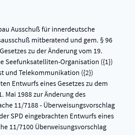
, Dr. Göhner, Seesing, Freiherr Heereman von Zuydtwyck, Dr. Kunz ({42}), Dr. Meyer zu Bentrup, Scheu, Frau Schmidt ({43}), Schmitz ({44}), Frau Will-Feld und Genossen und der Fraktion der CDU/CSU sowie der Abgeordneten Paintner, Heinrich, Bredehorn und der Fraktion der FDP zum Getreidepreis - Drucksachen 11/6472, 11/7203 - Berichterstatter: Abgeordneter Pfuhl g) Beratung der Beschlußempfehlung und des Berichts des Ausschusses für Ernährung, Landwirtschaft und Forsten ({45}) zu der Unterrichtung durch die Bundesregierung Vizepräsidentin Renger Vorschlag für eine Verordnung ({46}) des Rates mit veterinärrechtlichen Vorschriften für die Beseitigung, Verarbeitung und Vermarktung von tierischen Abfällen sowie zum Schutz von Futtermitteln gegen Krankheitserreger - Drucksachen 11/6285 Nr. 2.5, 11/7210 - Berichterstatterin: Abgeordnete Frau Weyel h) Beratung der Beschlußempfehlung und des Berichts des Ausschusses für Ernährung, Landwirtschaft und Forsten ({47}) zu der Unterrichtung durch die Bundesregierung Vorschlag für eine Verordnung ({48}) des Rates über die Veterinärbedingungen für den innergemeinschaftlichen Handel mit frischem Fleisch von Geflügel und Zuchtfederwild und für die Einfuhr dieses Fleisches aus Drittländern - Drucksachen 11/6285 Nr. 2.6, 11/7225 - Berichterstatter: Abgeordneter Häuser i) Beratung der Beschlußempfehlung und des Berichts des Ausschusses für Ernährung, Landwirtschaft und Forsten ({49}) zu der Unterrichtung durch die Bundesregierung Vorschlag für eine Verordnung ({50}) des Rates zur Änderung der Verordnung ({51}) Nr. 987/68 zur Festlegung der Grundregeln für die Gewährung einer Beihilfe für Magermilch, die zu Kasein und Kaseinaten verarbeitet worden ist - Drucksachen 11/6629 Nr. 2.5, 11/7265 Berichterstatter: Abgeordneter Schartz ({52}) j) Beratung der Beschlußempfehlung und des Berichts des Ausschusses für Wirtschaft ({53}) zu der Verordnung der Bundesregierung Aufhebbare Siebenundsechzigste Verordnung zur Änderung der Ausfuhrliste - Anlage AL zur Außenwirtschaftsverordnung -- Drucksachen 11/6759, 11/7181 - Berichterstatter: Abgeordneter Kittelmann k) Beratung der Beschlußempfehlung und des Berichts des Ausschusses für Wirtschaft ({54}) zu der Verordnung der Bundesregierung Aufhebbare Sechste Verordnung zur Änderung der Außenwirtschaftsverordnung - Drucksachen 11/6853, 11/7341 - Berichterstatter: Abgeordneter Kittelmann 1) Beratung der Beschlußempfehlung und des Berichts des Ausschusses für Wirtschaft ({55}) zu der Verordnung der Bundesregierung Aufhebbare Einhundertelfte Verordnung zur Änderung der Einfuhrliste - Anlage zum Außenwirtschaftsgesetz -- Drucksachen 11/6954, 11/7342 - Berichterstatter: Abgeordneter Dr. Gautier m) Beratung der Beschlußempfehlung des Haushaltsausschusses ({56}) zu der Unterrichtung durch die Bundesregierung Weitere außerplan