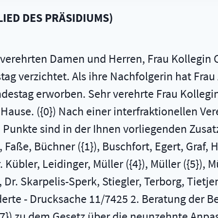
LIED DES PRÄSIDIUMS
)
hr verehrten Damen und Herren, Frau Kollegin 
ag verzichtet. Als ihre Nachfolgerin hat Fra
destag erworben. Sehr verehrte Frau Kollegin
Hause. ({0}) Nach einer interfraktionellen Ve
Punkte sind in der Ihnen vorliegenden Zusatz
ße, Büchner ({1}), Buschfort, Egert, Graf, Haa
. Kübler, Leidinger, Müller ({4}), Müller ({5}),
 Dr. Skarpelis-Sperk, Stiegler, Terborg, Tietj
derte - Drucksache 11/7425 2. Beratung der
({7}) zu dem Gesetz über die neunzehnte Anp