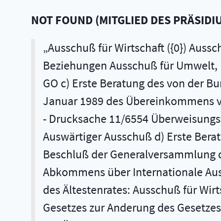
NOT FOUND
(
MITGLIED DES PRÄSIDI
Ausschuß für Wirtschaft ({0}) Ausschuß für Raumordnung, Bauwesen und Städtebau Ausschuß für innerdeutsche Beziehungen Ausschuß für Umwelt, Naturschutz und Reaktorsicherheit Haushaltsausschuß mitberatend und gem. § 96 GO c) Erste Beratung des von der Bundesregierung eingebrachten Entwurfs eines Gesetzes zu der Änderung vom 19. Januar 1989 des Übereinkommens vom 3. September 1976 über die Internationale Seefunksatelliten-Organisation ({1}) - Drucksache 11/6554 Überweisungsvorschlag des Ältestenrates: Ausschuß für Post und Telekommunikation ({2}) Auswärtiger Ausschuß d) Erste Beratung des von der Bundesregierung eingebrachten Entwurfs eines Gesetzes zu dem Beschluß der Generalversammlung des Internationalen Ausstellungsbüros vom 31. Mai 1988 zur Änderung des Abkommens über Internationale Ausstellungen vom 22. November 1928 - Drucksache 11/7188 - Überweisungsvorschlag des Ältestenrates: Ausschuß für Wirtschaft e) Erste Beratung des von der Fraktion der SPD eingebrachten Entwurfs eines Gesetzes zur Anderung des Gesetzes über den Deutschen Wetterdienst - Drucksache 11/7100 Überweisungsvorschlag des Ältestenrates: Ausschuß für Verkehr ({3}) Ausschuß für Wirtschaft Ausschuß für Umwelt, Naturschutz und Reaktorsicherheit g) Erste Beratung des von den Abgeordneten Glos, Spilker, Dr. Meyer zu Bentrup, Dr. Daniels ({4}), Dr. Faltlhauser, Dr. Fell, Jung ({5}), Dr. Grünewald, Frau Dr. Hellwig, Schulhoff, Uldall, Dr. Vondran, Frau Will-Feld, Dr. Schroeder ({6}) und der Fraktion der CDU/CSU sowie der Abgeordneten Dr. Feldmann, Gattermann, Rind, Dr. Solms, Dr. Hitschler, Grünbeck, Zywietz und der Fraktion der FDP eingebrachten Entwurfs eines Gesetzes zur Änderung des Gesetzes über Bausparkassen - Drucksache 11/7424 Überweisungsvorschlag: Finanzausschuß ({7}) Ausschuß für Raumordnung, Bauwesen und Städtebau h) Beratung des Antrags der Abgeordneten Dr. Knabe, Volmer und der Fraktion DIE GRÜNEN Sofortmaßnahmen zum Schutz der Penan vor den katastrophalen Folgen des kommerziellen Holzeinschlags auf Sarawak - Drucksache 11/7114 - Überweisungsvorschlag des Ältestenrates: Ausschuß für Wirtschaft ({8}) Auswärtiger Ausschuß Ausschuß für Ernährung, Landwirtschaft und Forsten Ausschuß für wirtschaftliche Zusammenarbeit Ausschuß für Umwelt, Naturschutz und Reaktorsicherheit i) Beratung des Antrags der Abgeordneten Dr. Kübler, Kolbow, Adler, Bachmaier, Blunck, Dr. Hartenstein, Kastner, Kiehm, Koschnick, Lennartz, Müller ({9}), Nagel, Reuter, Schäfer ({10}), Schütz, Dr. Soell, Dr. Timm, Dr. Wegner, Weiermann, Weisskirchen ({11}), Dr. Wernitz, Dr. Wieczorek, Dr. Vogel und der Fraktion der SPD Beendigung der Nutzung des Standortübungsplatzes Viernheimer/Lampertheimer Wald in Hessen - Drucksache 11/7153 Überweisungsvorschlag des Ältestenrates: Verteidigungsausschuß ({12}) Ausschuß für Raumordnung, Bauwesen und Städtebau Ausschuß für Umwelt, Naturschutz und Reaktorsicherheit j) Beratung des Antrags der Abgeordneten Weiermann, Schäfer ({13}), Lennartz, Dr. Hartenstein, Adler, Bachmaier, Bernrath, Blunck, Dr. Böhme ({14}), Dr. von Bülow, Conradi, Fischer ({15}), Gilges, Dr. Hauchler, Kastner, Dr. Kübler, Kiehm, Menzel, Müller ({16