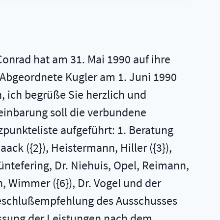
Conrad hat am 31. Mai 1990 auf ihre
u Abgeordnete Kugler am 1. Juni 1990
, ich begrüße Sie herzlich und
reinbarung soll die verbundene
punkteliste aufgeführt: 1. Beratung
ck ({2}), Heistermann, Hiller ({3}),
 Müntefering, Dr. Niehuis, Opel, Reimann,
en, Wimmer ({6}), Dr. Vogel und der
 Beschlußempfehlung des Ausschusses
assung der Leistungen nach dem