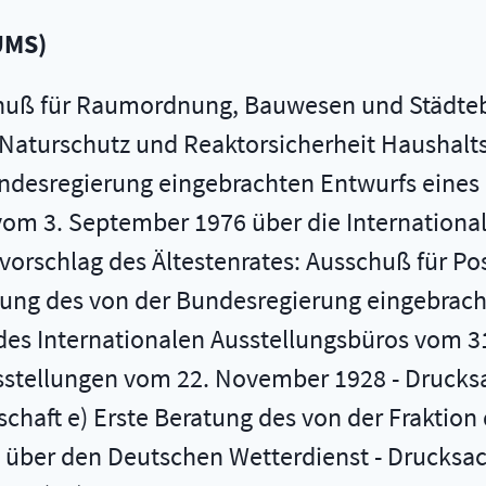
UMS
)
}), Rappe ({17}), Reimann, Reuter, Dr. Schöfberger, Schütz, Stahl ({18}), Tietjen, Waltemathe, Dr. Wernitz, Dr. Vogel und der Fraktion der SPD Betriebsbeauftragte für Umweltschutz - Drucksache 11/7202 Überweisungsvorschlag des Ältestenrates: Ausschuß für Wirtschaft ({19}) Ausschuß für Arbeit und Sozialordnung Ausschuß für Umwelt, Naturschutz und Reaktorsicherheit k) Beratung des Antrags des Bundesministers der Finanzen Einwilligung in die Veräußerung des Bundesanteils am „Unteren Mundatwald" gemäß § 64 Abs. 2 der Bundeshaushaltsordnung - Drucksache 11/7144 - Überweisungsvorschlag: Haushaltsausschuß 1) Beratung des Antrags des Präsidenten des Bundesrechnungshofes Rechnung des Bundesrechnungshofes für das Haushaltsjahr 1989 - Einzelplan 20 -- Drucksache 11/7316 - Überweisungsvorschlag: Haushaltsausschuß m) Beratung des Antrags der Abgeordneten Frau Schilling, Frau Schoppe und der Fraktion DIE GRÜNEN Vizepräsidentin Renger Zur Schließung des Luft-Boden-Übungsplatzes „Nordhorn-Range" - Drucksache 11/6866 Überweisungsvorschlag: Verteidigungsausschuß ({20}) Auswärtiger Ausschuß n) Beratung des Antrags der Abgeordneten Oostergetelo, Dr. Däubler-Gmelin, Andres, Börnsen ({21}), Bulmahn, Dr. Emmerlich, Ewen, Faße, Dr. Gautier, Götte, Graf, Haack ({22}), Dr. Hauchler, Heistermann, Hiller ({23}), Kiehm, Koltzsch, Kühbacher, Müller ({24}), Niehuis, Pauli, Rixe, Dr. Sonntag-Wolgast, Sielaff, Scherrer, Schmidt ({25}), Schütz, Dr. Struck, Terborg, Tietjen, Waltemathe Schließung des Luft-Boden-Übungsplatzes „Nordhorn-Range" - Drucksache 11/7264 Überweisungsvorschlag: Verteidigungsausschuß ({26}) Auswärtiger Ausschuß Interfraktionell wird vorgeschlagen, die Vorlagen an die in der Tagesordnung aufgeführten Ausschüsse zu überweisen. - Kein Widerspruch. Auch dies ist so beschlossen. Ich rufe die Punkte 2 sowie die Punkte 9 c bis 9 e der Tagesordnung auf: 2. Beratungen ohne Aussprache a) Zweite Beratung und Schlußabstimmung des von der Bundesregierung eingebrachten Entwurfs eines Gesetzes zu dem Vertrag vom 1. Dezember 1987 über die wasserwirtschaftliche Zusammenarbeit im Einzugsgebiet der Donau - Drucksache 11/6943 Beschlußempfehlung und Bericht des Ausschusses für Umwelt, Naturschutz und Reaktorsicherheit ({27}) - Drucksache 11/7380 Berichterstatter: Abgeordneter Dr. Friedrich ({28}) b) Zweite und dritte Beratung des von der Bundesregierung eingebrachten Entwurfs eines Zweiten Gesetzes zur Änderung des Ernährungssicherstellungsgesetzes - Drucksache 11/6156 Beschlußempfehlung und Bericht des Ausschusses für Ernährung, Landwirtschaft und Forsten ({29}) - Drucksache 11/7403 Berichterstatter: Abgeordneter Sauter ({30}) ({31}) c) Zweite und dritte Beratung des von der Bundesregierung eingebrachten Entwurfs eines Ernährungsvorsorgegesetzes ({32}) - Drucksache 11/6157 Beschlußempfehlung und Bericht des Ausschusses für Ernährung, Landwirtschaft und Forsten ({33}) - Drucksache 11/7404 Berichterstatter: Abgeordneter Sauter ({34}) ({35}) d) Beratung der Beschlußempfehlung und des Berichts des Innenausschusses ({36}) zu dem Antrag der Fraktion der SPD Aufstockung des Härtefonds für Nationalgeschädigte beim Hohen Flüchtlingskommissar der Vereinten Nationen zu der Unterrichtung durch die Bundesregierung Bericht über Härtefonds für Nationalgeschädigte beim Hohen Flüchtlingskommissar der Vereinten Nationen - Drucksachen 11/4841, 11/6287, 11/7044 - Berichterstatter: Abgeordnete Frau Dr. Wisniewski Lambinus Such e) Beratung der Beschlußempfehlung und des Berichts des Ausschusses für Verkehr ({37}) zu dem Antrag der Fraktion der SPD Transporte gefährlicher Güter durch Militärfahrzeuge - Drucksachen 11/1379, 11/7132 - Berichterstatter: Abgeordneter Richter f) Beratung der Beschlußempfehlung und des Berichts des Ausschusses für Ernährung, Landwirtschaft und Forsten ({38}) zu dem Antrag der Abgeordneten Susset, Michels, Eigen, Bayha, Carstensen ({39}), Herkenrath, Kalb, Kroll-Schlüter, Niegel, Sauter ({40}), Schartz ({41}), Freiherr von Schorlemer, Dr. Schwörer, Borchert, Fellner, Fuchtel