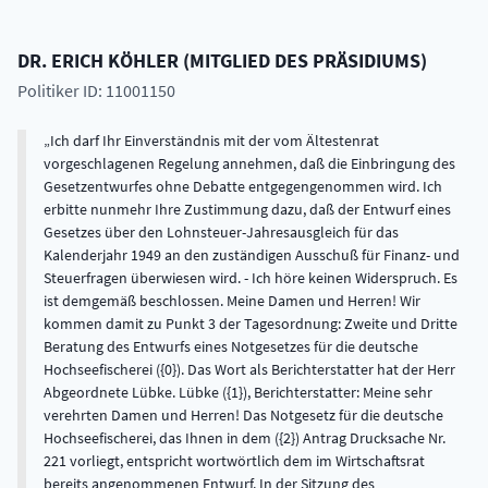
DR.
ERICH
KÖHLER
(
MITGLIED DES PRÄSIDIUMS
)
Politiker ID: 11001150
Ich darf Ihr Einverständnis mit der vom Ältestenrat
vorgeschlagenen Regelung annehmen, daß die Einbringung des
Gesetzentwurfes ohne Debatte entgegengenommen wird. Ich
erbitte nunmehr Ihre Zustimmung dazu, daß der Entwurf eines
Gesetzes über den Lohnsteuer-Jahresausgleich für das
Kalenderjahr 1949 an den zuständigen Ausschuß für Finanz- und
Steuerfragen überwiesen wird. - Ich höre keinen Widerspruch. Es
ist demgemäß beschlossen. Meine Damen und Herren! Wir
kommen damit zu Punkt 3 der Tagesordnung: Zweite und Dritte
Beratung des Entwurfs eines Notgesetzes für die deutsche
Hochseefischerei ({0}). Das Wort als Berichterstatter hat der Herr
Abgeordnete Lübke. Lübke ({1}), Berichterstatter: Meine sehr
verehrten Damen und Herren! Das Notgesetz für die deutsche
Hochseefischerei, das Ihnen in dem ({2}) Antrag Drucksache Nr.
221 vorliegt, entspricht wortwörtlich dem im Wirtschaftsrat
bereits angenommenen Entwurf. In der Sitzung des