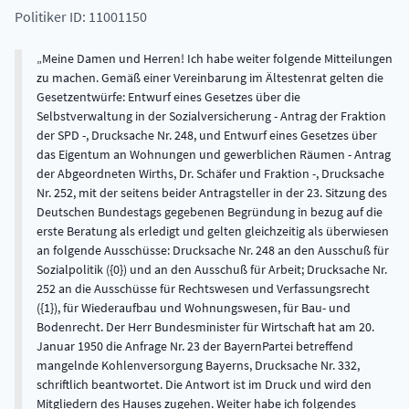
Politiker ID: 11001150
Meine Damen und Herren! Ich habe weiter folgende Mitteilungen
zu machen. Gemäß einer Vereinbarung im Ältestenrat gelten die
Gesetzentwürfe: Entwurf eines Gesetzes über die
Selbstverwaltung in der Sozialversicherung - Antrag der Fraktion
der SPD -, Drucksache Nr. 248, und Entwurf eines Gesetzes über
das Eigentum an Wohnungen und gewerblichen Räumen - Antrag
der Abgeordneten Wirths, Dr. Schäfer und Fraktion -, Drucksache
Nr. 252, mit der seitens beider Antragsteller in der 23. Sitzung des
Deutschen Bundestags gegebenen Begründung in bezug auf die
erste Beratung als erledigt und gelten gleichzeitig als überwiesen
an folgende Ausschüsse: Drucksache Nr. 248 an den Ausschuß für
Sozialpolitik ({0}) und an den Ausschuß für Arbeit; Drucksache Nr.
252 an die Ausschüsse für Rechtswesen und Verfassungsrecht
({1}), für Wiederaufbau und Wohnungswesen, für Bau- und
Bodenrecht. Der Herr Bundesminister für Wirtschaft hat am 20.
Januar 1950 die Anfrage Nr. 23 der BayernPartei betreffend
mangelnde Kohlenversorgung Bayerns, Drucksache Nr. 332,
schriftlich beantwortet. Die Antwort ist im Druck und wird den
Mitgliedern des Hauses zugehen. Weiter habe ich folgendes