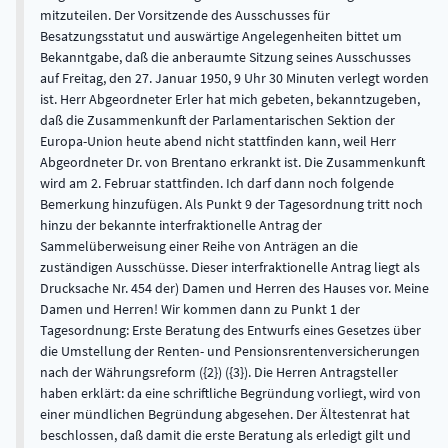
mitzuteilen. Der Vorsitzende des Ausschusses für
Besatzungsstatut und auswärtige Angelegenheiten bittet um
Bekanntgabe, daß die anberaumte Sitzung seines Ausschusses
auf Freitag, den 27. Januar 1950, 9 Uhr 30 Minuten verlegt worden
ist. Herr Abgeordneter Erler hat mich gebeten, bekanntzugeben,
daß die Zusammenkunft der Parlamentarischen Sektion der
Europa-Union heute abend nicht stattfinden kann, weil Herr
Abgeordneter Dr. von Brentano erkrankt ist. Die Zusammenkunft
wird am 2. Februar stattfinden. Ich darf dann noch folgende
Bemerkung hinzufügen. Als Punkt 9 der Tagesordnung tritt noch
hinzu der bekannte interfraktionelle Antrag der
Sammelüberweisung einer Reihe von Anträgen an die
zuständigen Ausschüsse. Dieser interfraktionelle Antrag liegt als
Drucksache Nr. 454 der) Damen und Herren des Hauses vor. Meine
Damen und Herren! Wir kommen dann zu Punkt 1 der
Tagesordnung: Erste Beratung des Entwurfs eines Gesetzes über
die Umstellung der Renten- und Pensionsrentenversicherungen
nach der Währungsreform ({2}) ({3}). Die Herren Antragsteller
haben erklärt: da eine schriftliche Begründung vorliegt, wird von
einer mündlichen Begründung abgesehen. Der Ältestenrat hat
beschlossen, daß damit die erste Beratung als erledigt gilt und