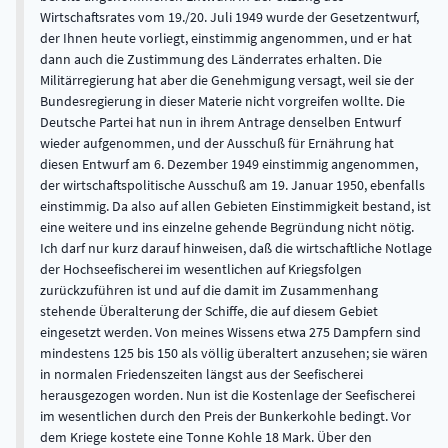
Wirtschaftsrates vom 19./20. Juli 1949 wurde der Gesetzentwurf,
der Ihnen heute vorliegt, einstimmig angenommen, und er hat
dann auch die Zustimmung des Länderrates erhalten. Die
Militärregierung hat aber die Genehmigung versagt, weil sie der
Bundesregierung in dieser Materie nicht vorgreifen wollte. Die
Deutsche Partei hat nun in ihrem Antrage denselben Entwurf
wieder aufgenommen, und der Ausschuß für Ernährung hat
diesen Entwurf am 6. Dezember 1949 einstimmig angenommen,
der wirtschaftspolitische Ausschuß am 19. Januar 1950, ebenfalls
einstimmig. Da also auf allen Gebieten Einstimmigkeit bestand, ist
eine weitere und ins einzelne gehende Begründung nicht nötig.
Ich darf nur kurz darauf hinweisen, daß die wirtschaftliche Notlage
der Hochseefischerei im wesentlichen auf Kriegsfolgen
zurückzuführen ist und auf die damit im Zusammenhang
stehende Überalterung der Schiffe, die auf diesem Gebiet
eingesetzt werden. Von meines Wissens etwa 275 Dampfern sind
mindestens 125 bis 150 als völlig überaltert anzusehen; sie wären
in normalen Friedenszeiten längst aus der Seefischerei
herausgezogen worden. Nun ist die Kostenlage der Seefischerei
im wesentlichen durch den Preis der Bunkerkohle bedingt. Vor
dem Kriege kostete eine Tonne Kohle 18 Mark. Über den