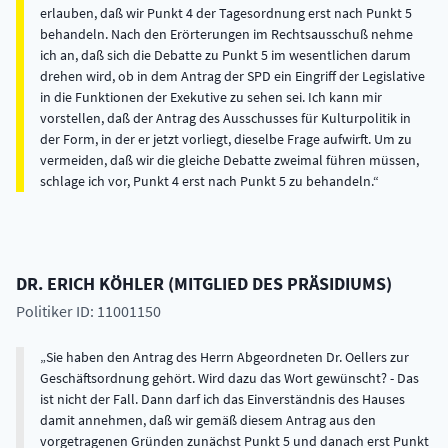
erlauben, daß wir Punkt 4 der Tagesordnung erst nach Punkt 5
behandeln. Nach den Erörterungen im Rechtsausschuß nehme
ich an, daß sich die Debatte zu Punkt 5 im wesentlichen darum
drehen wird, ob in dem Antrag der SPD ein Eingriff der Legislative
in die Funktionen der Exekutive zu sehen sei. Ich kann mir
vorstellen, daß der Antrag des Ausschusses für Kulturpolitik in
der Form, in der er jetzt vorliegt, dieselbe Frage aufwirft. Um zu
vermeiden, daß wir die gleiche Debatte zweimal führen müssen,
schlage ich vor, Punkt 4 erst nach Punkt 5 zu behandeln.
DR.
ERICH
KÖHLER
(
MITGLIED DES PRÄSIDIUMS
)
Politiker ID: 11001150
Sie haben den Antrag des Herrn Abgeordneten Dr. Oellers zur
Geschäftsordnung gehört. Wird dazu das Wort gewünscht? - Das
ist nicht der Fall. Dann darf ich das Einverständnis des Hauses
damit annehmen, daß wir gemäß diesem Antrag aus den
vorgetragenen Gründen zunächst Punkt 5 und danach erst Punkt