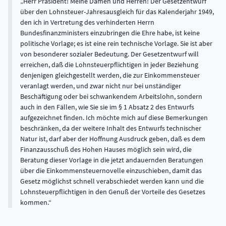
Herr Präsident! Meine Damen und Herren! Der Gesetzentwurf
über den Lohnsteuer-Jahresausgleich für das Kalenderjahr 1949,
den ich in Vertretung des verhinderten Herrn
Bundesfinanzministers einzubringen die Ehre habe, ist keine
politische Vorlage; es ist eine rein technische Vorlage. Sie ist aber
von besonderer sozialer Bedeutung. Der Gesetzentwurf will
erreichen, daß die Lohnsteuerpflichtigen in jeder Beziehung
denjenigen gleichgestellt werden, die zur Einkommensteuer
veranlagt werden, und zwar nicht nur bei unständiger
Beschäftigung oder bei schwankendem Arbeitslohn, sondern
auch in den Fällen, wie Sie sie im § 1 Absatz 2 des Entwurfs
aufgezeichnet finden. Ich möchte mich auf diese Bemerkungen
beschränken, da der weitere Inhalt des Entwurfs technischer
Natur ist, darf aber der Hoffnung Ausdruck geben, daß es dem
Finanzausschuß des Hohen Hauses möglich sein wird, die
Beratung dieser Vorlage in die jetzt andauernden Beratungen
über die Einkommensteuernovelle einzuschieben, damit das
Gesetz möglichst schnell verabschiedet werden kann und die
Lohnsteuerpflichtigen in den Genuß der Vorteile des Gesetzes
kommen.