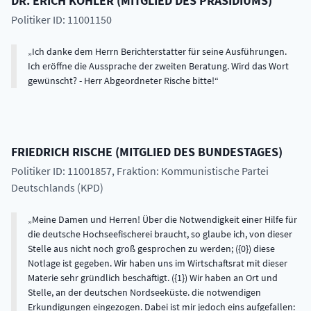
DR.
ERICH
KÖHLER
(
MITGLIED DES PRÄSIDIUMS
)
Politiker ID: 11001150
Ich danke dem Herrn Berichterstatter für seine Ausführungen.
Ich eröffne die Aussprache der zweiten Beratung. Wird das Wort
gewünscht? - Herr Abgeordneter Rische bitte!
FRIEDRICH
RISCHE
(
MITGLIED DES BUNDESTAGES
)
Politiker ID: 11001857
, Fraktion: Kommunistische Partei
Deutschlands (KPD)
Meine Damen und Herren! Über die Notwendigkeit einer Hilfe für
die deutsche Hochseefischerei braucht, so glaube ich, von dieser
Stelle aus nicht noch groß gesprochen zu werden; ({0}) diese
Notlage ist gegeben. Wir haben uns im Wirtschaftsrat mit dieser
Materie sehr gründlich beschäftigt. ({1}) Wir haben an Ort und
Stelle, an der deutschen Nordseeküste. die notwendigen
Erkundigungen eingezogen. Dabei ist mir jedoch eins aufgefallen: