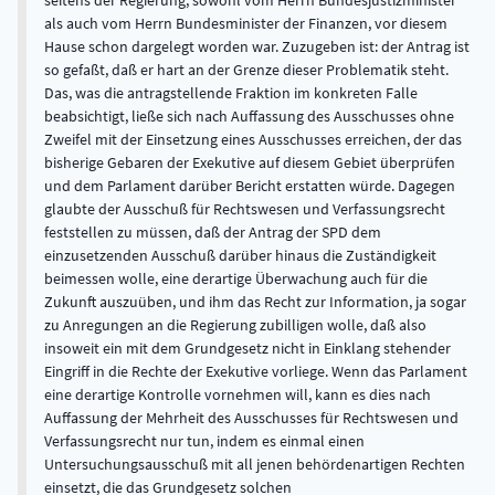
seitens der Regierung, sowohl vom Herrn Bundesjustizminister
als auch vom Herrn Bundesminister der Finanzen, vor diesem
Hause schon dargelegt worden war. Zuzugeben ist: der Antrag ist
so gefaßt, daß er hart an der Grenze dieser Problematik steht.
Das, was die antragstellende Fraktion im konkreten Falle
beabsichtigt, ließe sich nach Auffassung des Ausschusses ohne
Zweifel mit der Einsetzung eines Ausschusses erreichen, der das
bisherige Gebaren der Exekutive auf diesem Gebiet überprüfen
und dem Parlament darüber Bericht erstatten würde. Dagegen
glaubte der Ausschuß für Rechtswesen und Verfassungsrecht
feststellen zu müssen, daß der Antrag der SPD dem
einzusetzenden Ausschuß darüber hinaus die Zuständigkeit
beimessen wolle, eine derartige Überwachung auch für die
Zukunft auszuüben, und ihm das Recht zur Information, ja sogar
zu Anregungen an die Regierung zubilligen wolle, daß also
insoweit ein mit dem Grundgesetz nicht in Einklang stehender
Eingriff in die Rechte der Exekutive vorliege. Wenn das Parlament
eine derartige Kontrolle vornehmen will, kann es dies nach
Auffassung der Mehrheit des Ausschusses für Rechtswesen und
Verfassungsrecht nur tun, indem es einmal einen
Untersuchungsausschuß mit all jenen behördenartigen Rechten
einsetzt, die das Grundgesetz solchen