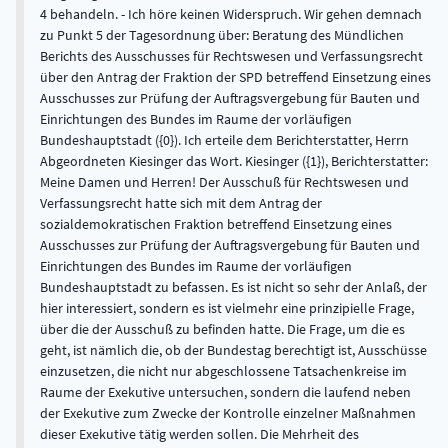
4 behandeln. - Ich höre keinen Widerspruch. Wir gehen demnach
zu Punkt 5 der Tagesordnung über: Beratung des Mündlichen
Berichts des Ausschusses für Rechtswesen und Verfassungsrecht
über den Antrag der Fraktion der SPD betreffend Einsetzung eines
Ausschusses zur Prüfung der Auftragsvergebung für Bauten und
Einrichtungen des Bundes im Raume der vorläufigen
Bundeshauptstadt ({0}). Ich erteile dem Berichterstatter, Herrn
Abgeordneten Kiesinger das Wort. Kiesinger ({1}), Berichterstatter:
Meine Damen und Herren! Der Ausschuß für Rechtswesen und
Verfassungsrecht hatte sich mit dem Antrag der
sozialdemokratischen Fraktion betreffend Einsetzung eines
Ausschusses zur Prüfung der Auftragsvergebung für Bauten und
Einrichtungen des Bundes im Raume der vorläufigen
Bundeshauptstadt zu befassen. Es ist nicht so sehr der Anlaß, der
hier interessiert, sondern es ist vielmehr eine prinzipielle Frage,
über die der Ausschuß zu befinden hatte. Die Frage, um die es
geht, ist nämlich die, ob der Bundestag berechtigt ist, Ausschüsse
einzusetzen, die nicht nur abgeschlossene Tatsachenkreise im
Raume der Exekutive untersuchen, sondern die laufend neben
der Exekutive zum Zwecke der Kontrolle einzelner Maßnahmen
dieser Exekutive tätig werden sollen. Die Mehrheit des