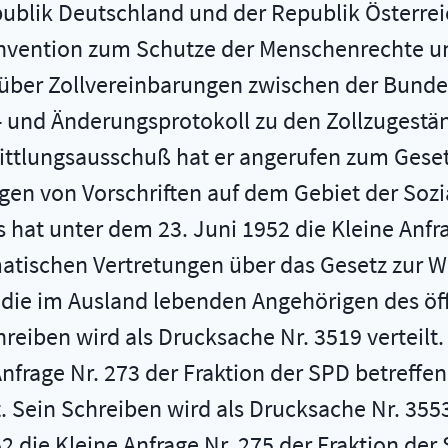
lik Deutschland und der Republik Österrei
nvention zum Schutze der Menschenrechte und
 über Zollvereinbarungen zwischen der Bunde
- und Änderungsprotokoll zu den Zollzugestän
ttlungsausschuß hat er angerufen zum Gesetz
en von Vorschriften auf dem Gebiet der Sozi
 hat unter dem 23. Juni 1952 die Kleine Anfra
matischen Vertretungen über das Gesetz zur
r die im Ausland lebenden Angehörigen des öff
eiben wird als Drucksache Nr. 3519 verteilt.
Anfrage Nr. 273 der Fraktion der SPD betreffe
 Sein Schreiben wird als Drucksache Nr. 3553
2 die Kleine Anfrage Nr. 275 der Fraktion der