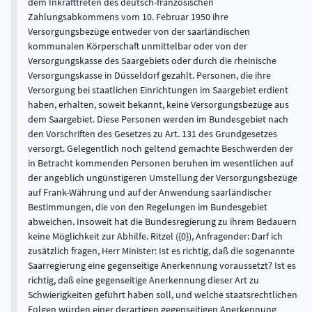
dem Inkrafttreten des deutsch-französischen
Zahlungsabkommens vom 10. Februar 1950 ihre
Versorgungsbezüge entweder von der saarländischen
kommunalen Körperschaft unmittelbar oder von der
Versorgungskasse des Saargebiets oder durch die rheinische
Versorgungskasse in Düsseldorf gezahlt. Personen, die ihre
Versorgung bei staatlichen Einrichtungen im Saargebiet erdient
haben, erhalten, soweit bekannt, keine Versorgungsbezüge aus
dem Saargebiet. Diese Personen werden im Bundesgebiet nach
den Vorschriften des Gesetzes zu Art. 131 des Grundgesetzes
versorgt. Gelegentlich noch geltend gemachte Beschwerden der
in Betracht kommenden Personen beruhen im wesentlichen auf
der angeblich ungünstigeren Umstellung der Versorgungsbezüge
auf Frank-Währung und auf der Anwendung saarländischer
Bestimmungen, die von den Regelungen im Bundesgebiet
abweichen. Insoweit hat die Bundesregierung zu ihrem Bedauern
keine Möglichkeit zur Abhilfe. Ritzel ({0}), Anfragender: Darf ich
zusätzlich fragen, Herr Minister: Ist es richtig, daß die sogenannte
Saarregierung eine gegenseitige Anerkennung voraussetzt? Ist es
richtig, daß eine gegenseitige Anerkennung dieser Art zu
Schwierigkeiten geführt haben soll, und welche staatsrechtlichen
Folgen würden einer derartigen gegenseitigen Anerkennung