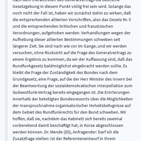
Gesetzgebung in diesem Punkt völlig frei sein wird. Solange das
noch nicht der Fall ist, haben wir zunächst dahin zu wirken, daß
die entsprechenden alliierten Vorschriften, also das Gesetz Nr. 5
und die entsprechenden britischen und französischen
Verordnungen, aufgehoben werden. Verhandlungen wegen der
Aufhebung dieser alliierten Bestimmungen schweben seit
längerer Zeit. Sie sind nach wie vor im Gange, und wir werden
versuchen, ohne Rücksicht auf die Frage des Generalvertrags zu
einem Ergebnis zu kommen, da wir der Auffassung sind, daß das
Rundfunkgesetz baldmöglichst eingebracht werden sollte. Es
bleibt die Frage der Zuständigkeit des Bundes nach dem
Grundgesetz, eine Frage, auf die der Herr Minister des Innern bei
der Beantwortung der sozialdemokratischen Interpellation zum
Südwestfunk-Vertrag bereits eingegangen ist. Die Erörterungen
innerhalb der beteiligten Bundesressorts über die Möglichkeiten
der Inanspruchnahme organisatorischer Hoheitsbefugnisse auf
dem Gebiet des Rundfunkrechts für den Bund schweben. Wir
hoffen, daß sie, nachdem das Kabinett sich bereits zweimal
vorbereitend damit beschäftigt hat, in Kürze abgeschlossen
werden können. Dr. Mende ({0}), Anfragender: Darf ich die
Zusatzfrage stellen: Ist der Referentenentwurf in Ihrem