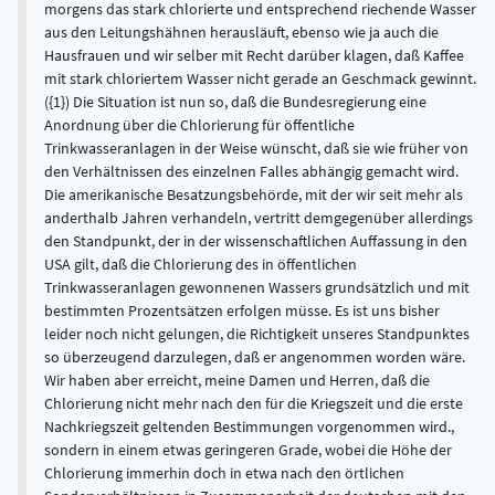
morgens das stark chlorierte und entsprechend riechende Wasser
aus den Leitungshähnen herausläuft, ebenso wie ja auch die
Hausfrauen und wir selber mit Recht darüber klagen, daß Kaffee
mit stark chloriertem Wasser nicht gerade an Geschmack gewinnt.
({1}) Die Situation ist nun so, daß die Bundesregierung eine
Anordnung über die Chlorierung für öffentliche
Trinkwasseranlagen in der Weise wünscht, daß sie wie früher von
den Verhältnissen des einzelnen Falles abhängig gemacht wird.
Die amerikanische Besatzungsbehörde, mit der wir seit mehr als
anderthalb Jahren verhandeln, vertritt demgegenüber allerdings
den Standpunkt, der in der wissenschaftlichen Auffassung in den
USA gilt, daß die Chlorierung des in öffentlichen
Trinkwasseranlagen gewonnenen Wassers grundsätzlich und mit
bestimmten Prozentsätzen erfolgen müsse. Es ist uns bisher
leider noch nicht gelungen, die Richtigkeit unseres Standpunktes
so überzeugend darzulegen, daß er angenommen worden wäre.
Wir haben aber erreicht, meine Damen und Herren, daß die
Chlorierung nicht mehr nach den für die Kriegszeit und die erste
Nachkriegszeit geltenden Bestimmungen vorgenommen wird.,
sondern in einem etwas geringeren Grade, wobei die Höhe der
Chlorierung immerhin doch in etwa nach den örtlichen