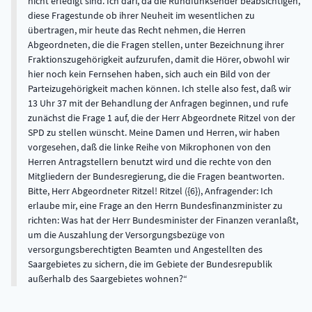
nicht erledigt sind. Ich darf, da die Rundfunksender beabsichtigen,
diese Fragestunde ob ihrer Neuheit im wesentlichen zu
übertragen, mir heute das Recht nehmen, die Herren
Abgeordneten, die die Fragen stellen, unter Bezeichnung ihrer
Fraktionszugehörigkeit aufzurufen, damit die Hörer, obwohl wir
hier noch kein Fernsehen haben, sich auch ein Bild von der
Parteizugehörigkeit machen können. Ich stelle also fest, daß wir
13 Uhr 37 mit der Behandlung der Anfragen beginnen, und rufe
zunächst die Frage 1 auf, die der Herr Abgeordnete Ritzel von der
SPD zu stellen wünscht. Meine Damen und Herren, wir haben
vorgesehen, daß die linke Reihe von Mikrophonen von den
Herren Antragstellern benutzt wird und die rechte von den
Mitgliedern der Bundesregierung, die die Fragen beantworten.
Bitte, Herr Abgeordneter Ritzel! Ritzel ({6}), Anfragender: Ich
erlaube mir, eine Frage an den Herrn Bundesfinanzminister zu
richten: Was hat der Herr Bundesminister der Finanzen veranlaßt,
um die Auszahlung der Versorgungsbezüge von
versorgungsberechtigten Beamten und Angestellten des
Saargebietes zu sichern, die im Gebiete der Bundesrepublik
außerhalb des Saargebietes wohnen?