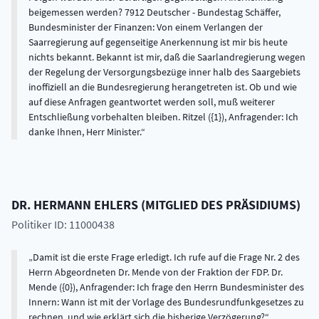
beigemessen werden? 7912 Deutscher - Bundestag Schäffer,
Bundesminister der Finanzen: Von einem Verlangen der
Saarregierung auf gegenseitige Anerkennung ist mir bis heute
nichts bekannt. Bekannt ist mir, daß die Saarlandregierung wegen
der Regelung der Versorgungsbezüge inner halb des Saargebiets
inoffiziell an die Bundesregierung herangetreten ist. Ob und wie
auf diese Anfragen geantwortet werden soll, muß weiterer
Entschließung vorbehalten bleiben. Ritzel ({1}), Anfragender: Ich
danke Ihnen, Herr Minister.
DR.
HERMANN
EHLERS
(
MITGLIED DES PRÄSIDIUMS
)
Politiker ID: 11000438
Damit ist die erste Frage erledigt. Ich rufe auf die Frage Nr. 2 des
Herrn Abgeordneten Dr. Mende von der Fraktion der FDP. Dr.
Mende ({0}), Anfragender: Ich frage den Herrn Bundesminister des
Innern: Wann ist mit der Vorlage des Bundesrundfunkgesetzes zu
rechnen, und wie erklärt sich die bisherige Verzögerung?