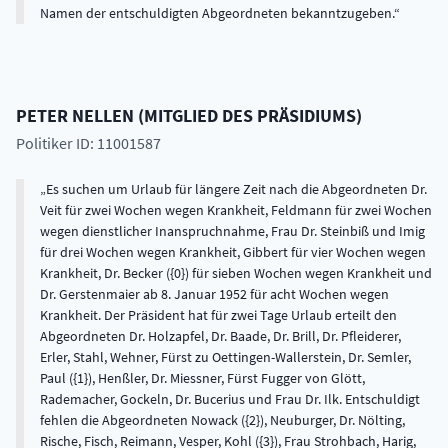
Namen der entschuldigten Abgeordneten bekanntzugeben.
PETER
NELLEN
(
MITGLIED DES PRÄSIDIUMS
)
Politiker ID: 11001587
Es suchen um Urlaub für längere Zeit nach die Abgeordneten Dr.
Veit für zwei Wochen wegen Krankheit, Feldmann für zwei Wochen
wegen dienstlicher Inanspruchnahme, Frau Dr. Steinbiß und Imig
für drei Wochen wegen Krankheit, Gibbert für vier Wochen wegen
Krankheit, Dr. Becker ({0}) für sieben Wochen wegen Krankheit und
Dr. Gerstenmaier ab 8. Januar 1952 für acht Wochen wegen
Krankheit. Der Präsident hat für zwei Tage Urlaub erteilt den
Abgeordneten Dr. Holzapfel, Dr. Baade, Dr. Brill, Dr. Pfleiderer,
Erler, Stahl, Wehner, Fürst zu Oettingen-Wallerstein, Dr. Semler,
Paul ({1}), Henßler, Dr. Miessner, Fürst Fugger von Glött,
Rademacher, Gockeln, Dr. Bucerius und Frau Dr. Ilk. Entschuldigt
fehlen die Abgeordneten Nowack ({2}), Neuburger, Dr. Nölting,
Rische, Fisch, Reimann, Vesper, Kohl ({3}), Frau Strohbach, Harig,