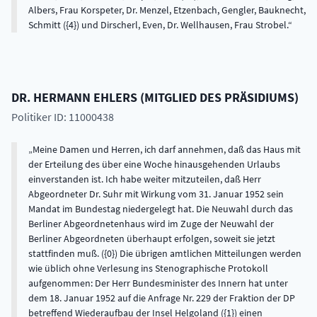
Albers, Frau Korspeter, Dr. Menzel, Etzenbach, Gengler, Bauknecht,
Schmitt ({4}) und Dirscherl, Even, Dr. Wellhausen, Frau Strobel.
DR.
HERMANN
EHLERS
(
MITGLIED DES PRÄSIDIUMS
)
Politiker ID: 11000438
Meine Damen und Herren, ich darf annehmen, daß das Haus mit
der Erteilung des über eine Woche hinausgehenden Urlaubs
einverstanden ist. Ich habe weiter mitzuteilen, daß Herr
Abgeordneter Dr. Suhr mit Wirkung vom 31. Januar 1952 sein
Mandat im Bundestag niedergelegt hat. Die Neuwahl durch das
Berliner Abgeordnetenhaus wird im Zuge der Neuwahl der
Berliner Abgeordneten überhaupt erfolgen, soweit sie jetzt
stattfinden muß. ({0}) Die übrigen amtlichen Mitteilungen werden
wie üblich ohne Verlesung ins Stenographische Protokoll
aufgenommen: Der Herr Bundesminister des Innern hat unter
dem 18. Januar 1952 auf die Anfrage Nr. 229 der Fraktion der DP
betreffend Wiederaufbau der Insel Helgoland ({1}) einen