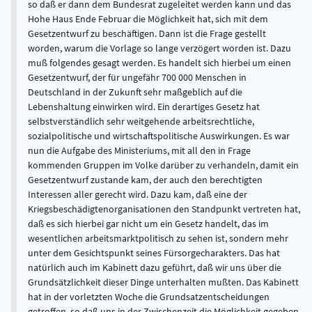
so daß er dann dem Bundesrat zugeleitet werden kann und das
Hohe Haus Ende Februar die Möglichkeit hat, sich mit dem
Gesetzentwurf zu beschäftigen. Dann ist die Frage gestellt
worden, warum die Vorlage so lange verzögert worden ist. Dazu
muß folgendes gesagt werden. Es handelt sich hierbei um einen
Gesetzentwurf, der für ungefähr 700 000 Menschen in
Deutschland in der Zukunft sehr maßgeblich auf die
Lebenshaltung einwirken wird. Ein derartiges Gesetz hat
selbstverständlich sehr weitgehende arbeitsrechtliche,
sozialpolitische und wirtschaftspolitische Auswirkungen. Es war
nun die Aufgabe des Ministeriums, mit all den in Frage
kommenden Gruppen im Volke darüber zu verhandeln, damit ein
Gesetzentwurf zustande kam, der auch den berechtigten
Interessen aller gerecht wird. Dazu kam, daß eine der
Kriegsbeschädigtenorganisationen den Standpunkt vertreten hat,
daß es sich hierbei gar nicht um ein Gesetz handelt, das im
wesentlichen arbeitsmarktpolitisch zu sehen ist, sondern mehr
unter dem Gesichtspunkt seines Fürsorgecharakters. Das hat
natürlich auch im Kabinett dazu geführt, daß wir uns über die
Grundsätzlichkeit dieser Dinge unterhalten mußten. Das Kabinett
hat in der vorletzten Woche die Grundsatzentscheidungen
getroffen, so daß uns in der Zwischenzeit die Möglichkeit gegeben